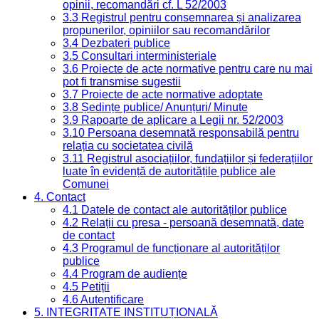
opinii, recomandări cf. L 52/2003
3.3 Registrul pentru consemnarea și analizarea
propunerilor, opiniilor sau recomandărilor
3.4 Dezbateri publice
3.5 Consultari interministeriale
3.6 Proiecte de acte normative pentru care nu mai
pot fi transmise sugestii
3.7 Proiecte de acte normative adoptate
3.8 Ședințe publice/ Anunțuri/ Minute
3.9 Rapoarte de aplicare a Legii nr. 52/2003
3.10 Persoana desemnată responsabilă pentru
relația cu societatea civilă
3.11 Registrul asociațiilor, fundațiilor și federațiilor
luate în evidență de autoritățile publice ale
Comunei
4. Contact
4.1 Datele de contact ale autorităților publice
4.2 Relații cu presa - persoană desemnată, date
de contact
4.3 Programul de funcționare al autorităților
publice
4.4 Program de audiențe
4.5 Petiții
4.6 Autentificare
5. INTEGRITATE INSTITUȚIONALĂ