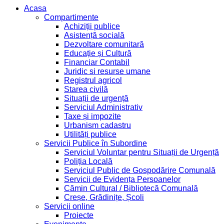
Acasa
Compartimente
Achiziții publice
Asistență socială
Dezvoltare comunitară
Educație și Cultură
Financiar Contabil
Juridic si resurse umane
Registrul agricol
Starea civilă
Situații de urgență
Serviciul Administrativ
Taxe și impozite
Urbanism cadastru
Utilități publice
Servicii Publice în Subordine
Serviciul Voluntar pentru Situații de Urgență
Poliția Locală
Serviciul Public de Gospodărire Comunală
Servicii de Evidența Persoanelor
Cămin Cultural / Bibliotecă Comunală
Creșe, Grădinițe, Școli
Servicii online
Proiecte