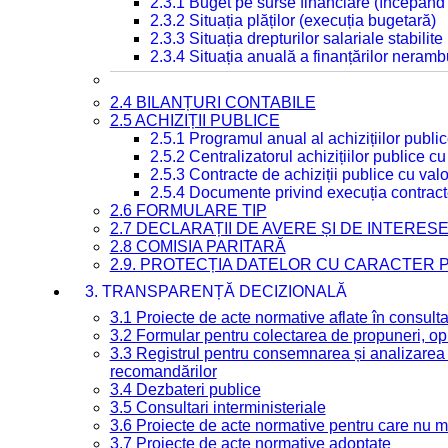
2.3.1 Buget pe surse financiare (începând
2.3.2 Situația plăților (execuția bugetară)
2.3.3 Situația drepturilor salariale stabilit
2.3.4 Situația anuală a finanțărilor neramb
2.4 BILANȚURI CONTABILE
2.5 ACHIZIȚII PUBLICE
2.5.1 Programul anual al achizițiilor publi
2.5.2 Centralizatorul achizițiilor publice 
2.5.3 Contracte de achiziții publice cu va
2.5.4 Documente privind execuția contract
2.6 FORMULARE TIP
2.7 DECLARAȚII DE AVERE ȘI DE INTERES
2.8 COMISIA PARITARĂ
2.9. PROTECȚIA DATELOR CU CARACTER
3. TRANSPARENȚĂ DECIZIONALĂ
3.1 Proiecte de acte normative aflate în consult
3.2 Formular pentru colectarea de propuneri, opi
3.3 Registrul pentru consemnarea și analizarea p
recomandărilor
3.4 Dezbateri publice
3.5 Consultari interministeriale
3.6 Proiecte de acte normative pentru care nu ma
3.7 Proiecte de acte normative adoptate