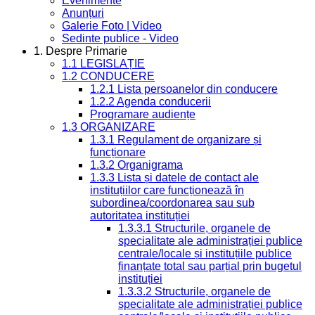
Evenimente
Anunțuri
Galerie Foto | Video
Sedinte publice - Video
1. Despre Primarie
1.1 LEGISLAȚIE
1.2 CONDUCERE
1.2.1 Lista persoanelor din conducere
1.2.2 Agenda conducerii
Programare audiențe
1.3 ORGANIZARE
1.3.1 Regulament de organizare și
funcționare
1.3.2 Organigrama
1.3.3 Lista și datele de contact ale
instituțiilor care funcționează în
subordinea/coordonarea sau sub
autoritatea instituției
1.3.3.1 Structurile, organele de
specialitate ale administrației publice
centrale/locale și instituțiile publice
finanțate total sau parțial prin bugetul
instituției
1.3.3.2 Structurile, organele de
specialitate ale administrației publice