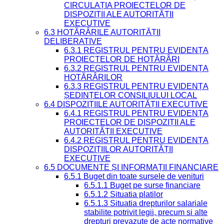
CIRCULAȚIA PROIECTELOR DE
DISPOZIȚII ALE AUTORITĂȚII
EXECUTIVE
6.3 HOTĂRÂRILE AUTORITĂȚII
DELIBERATIVE
6.3.1 REGISTRUL PENTRU EVIDENȚA
PROIECTELOR DE HOTĂRÂRI
6.3.2 REGISTRUL PENTRU EVIDENȚA
HOTĂRÂRILOR
6.3.3 REGISTRUL PENTRU EVIDENȚA
ȘEDINȚELOR CONSILIULUI LOCAL
6.4 DISPOZIȚIILE AUTORITĂȚII EXECUTIVE
6.4.1 REGISTRUL PENTRU EVIDENȚA
PROIECTELOR DE DISPOZIȚII ALE
AUTORITĂȚII EXECUTIVE
6.4.2 REGISTRUL PENTRU EVIDENȚA
DISPOZIȚIILOR AUTORITĂȚII
EXECUTIVE
6.5 DOCUMENTE ȘI INFORMAȚII FINANCIARE
6.5.1 Buget din toate sursele de venituri
6.5.1.1 Buget pe surse financiare
6.5.1.2 Situatia platilor
6.5.1.3 Situatia drepturilor salariale
stabilite potrivit legii, precum si alte
drepturi prevazute de acte normative