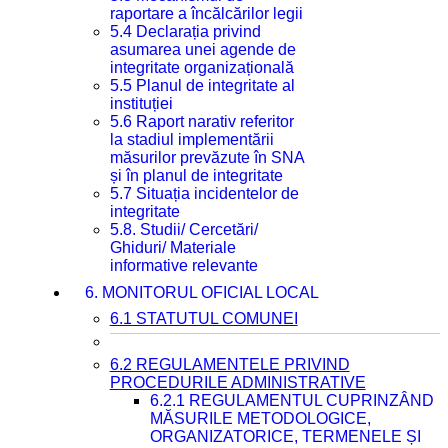
raportare a încălcărilor legii
5.4 Declarația privind
asumarea unei agende de
integritate organizațională
5.5 Planul de integritate al
instituției
5.6 Raport narativ referitor
la stadiul implementării
măsurilor prevăzute în SNA
și în planul de integritate
5.7 Situația incidentelor de
integritate
5.8. Studii/ Cercetări/
Ghiduri/ Materiale
informative relevante
6. MONITORUL OFICIAL LOCAL
6.1 STATUTUL COMUNEI
6.2 REGULAMENTELE PRIVIND
PROCEDURILE ADMINISTRATIVE
6.2.1 REGULAMENTUL CUPRINZÂND
MĂSURILE METODOLOGICE,
ORGANIZATORICE, TERMENELE ȘI