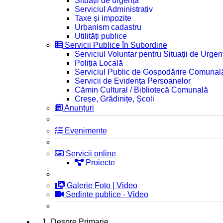
Situații de urgență
Serviciul Administrativ
Taxe și impozite
Urbanism cadastru
Utilități publice
Servicii Publice în Subordine
Serviciul Voluntar pentru Situații de Urgen
Poliția Locală
Serviciul Public de Gospodărire Comunal
Servicii de Evidența Persoanelor
Cămin Cultural / Bibliotecă Comunală
Creșe, Grădinițe, Școli
Anunțuri
Evenimente
Servicii online
Proiecte
Galerie Foto | Video
Sedinte publice - Video
1. Despre Primarie