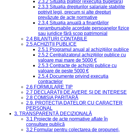
2.3.2 Situația plăților (execuția bugetară)
2.3.3 Situația drepturilor salariale stabilite
potrivit legii, precum și alte drepturi
prevăzute de acte normative
2.3.4 Situația anuală a finanțărilor
nerambursabile acordate persoanelor fizice
sau juridice fără scop patrimonial
2.4 BILANȚURI CONTABILE
2.5 ACHIZIȚII PUBLICE
2.5.1 Programul anual al achizițiilor publice
2.5.2 Centralizatorul achizițiilor publice cu
valoare mai mare de 5000 €
2.5.3 Contracte de achiziții publice cu
valoare de peste 5000 €
2.5.4 Documente privind execuția
contractelor
2.6 FORMULARE TIP
2.7 DECLARAȚII DE AVERE ȘI DE INTERESE
2.8 COMISIA PARITARĂ
2.9. PROTECȚIA DATELOR CU CARACTER
PERSONAL
3. TRANSPARENȚĂ DECIZIONALĂ
3.1 Proiecte de acte normative aflate în
consultare publică
3.2 Formular pentru colectarea de propuneri,