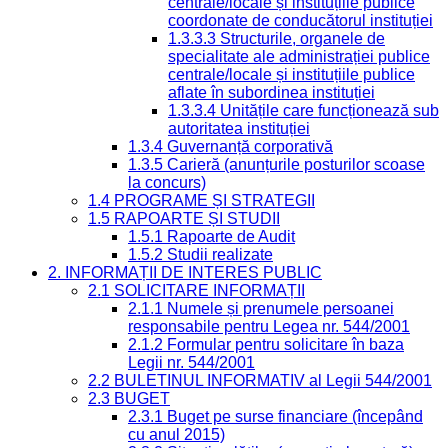
centrale/locale și instituțiile publice
coordonate de conducătorul instituției
1.3.3.3 Structurile, organele de
specialitate ale administrației publice
centrale/locale și instituțiile publice
aflate în subordinea instituției
1.3.3.4 Unitățile care funcționează sub
autoritatea instituției
1.3.4 Guvernanță corporativă
1.3.5 Carieră (anunțurile posturilor scoase
la concurs)
1.4 PROGRAME ȘI STRATEGII
1.5 RAPOARTE ȘI STUDII
1.5.1 Rapoarte de Audit
1.5.2 Studii realizate
2. INFORMAȚII DE INTERES PUBLIC
2.1 SOLICITARE INFORMAȚII
2.1.1 Numele și prenumele persoanei
responsabile pentru Legea nr. 544/2001
2.1.2 Formular pentru solicitare în baza
Legii nr. 544/2001
2.2 BULETINUL INFORMATIV al Legii 544/2001
2.3 BUGET
2.3.1 Buget pe surse financiare (începând
cu anul 2015)