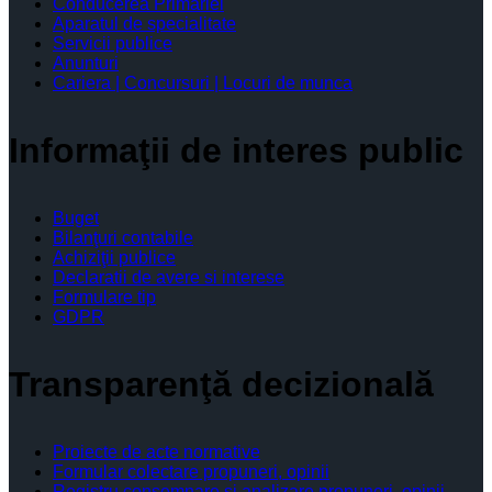
Conducerea Primăriei
Aparatul de specialitate
Servicii publice
Anunturi
Cariera | Concursuri | Locuri de munca
Informaţii de interes public
Buget
Bilanţuri contabile
Achiziţii publice
Declaratii de avere si interese
Formulare tip
GDPR
Transparenţă decizională
Proiecte de acte normative
Formular colectare propuneri, opinii
Registru consemnare si analizare propuneri, opinii