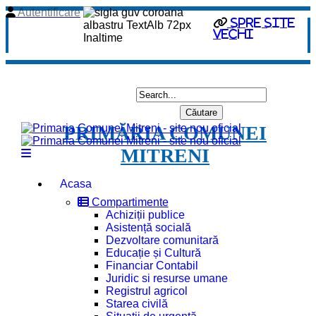
Autentificare
spre site
vechi
PRIMĂRIA COMUNEI
MITRENI
Acasa
Compartimente
Achiziții publice
Asistență socială
Dezvoltare comunitară
Educație și Cultură
Financiar Contabil
Juridic si resurse umane
Registrul agricol
Starea civilă