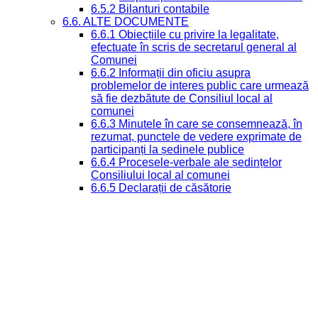
6.5.2 Bilanturi contabile
6.6. ALTE DOCUMENTE
6.6.1 Obiecțiile cu privire la legalitate,
efectuate în scris de secretarul general al
Comunei
6.6.2 Informații din oficiu asupra
problemelor de interes public care urmează
să fie dezbătute de Consiliul local al
comunei
6.6.3 Minutele în care se consemnează, în
rezumat, punctele de vedere exprimate de
participanți la ședinele publice
6.6.4 Procesele-verbale ale ședințelor
Consiliului local al comunei
6.6.5 Declarații de căsătorie