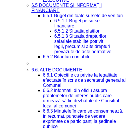
EXECUTIVE
6.5 DOCUMENTE ȘI INFORMAȚII
FINANCIARE
6.5.1 Buget din toate sursele de venituri
6.5.1.1 Buget pe surse
financiare
6.5.1.2 Situatia platilor
6.5.1.3 Situatia drepturilor
salariale stabilite potrivit
legii, precum si alte drepturi
prevazute de acte normative
6.5.2 Bilanturi contabile
6.6. ALTE DOCUMENTE
6.6.1 Obiecțiile cu privire la legalitate,
efectuate în scris de secretarul general al
Comunei
6.6.2 Informații din oficiu asupra
problemelor de interes public care
urmează să fie dezbătute de Consiliul
local al comunei
6.6.3 Minutele în care se consemnează,
în rezumat, punctele de vedere
exprimate de participanți la ședinele
publice