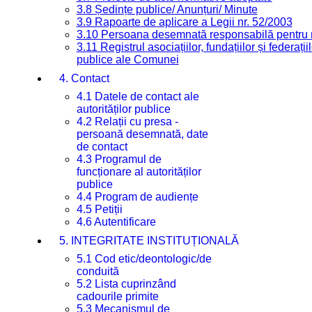
3.8 Ședințe publice/ Anunțuri/ Minute
3.9 Rapoarte de aplicare a Legii nr. 52/2003
3.10 Persoana desemnată responsabilă pentru re
3.11 Registrul asociațiilor, fundațiilor și federații
publice ale Comunei
4. Contact
4.1 Datele de contact ale
autorităților publice
4.2 Relații cu presa -
persoană desemnată, date
de contact
4.3 Programul de
funcționare al autorităților
publice
4.4 Program de audiențe
4.5 Petiții
4.6 Autentificare
5. INTEGRITATE INSTITUȚIONALĂ
5.1 Cod etic/deontologic/de
conduită
5.2 Lista cuprinzând
cadourile primite
5.3 Mecanismul de