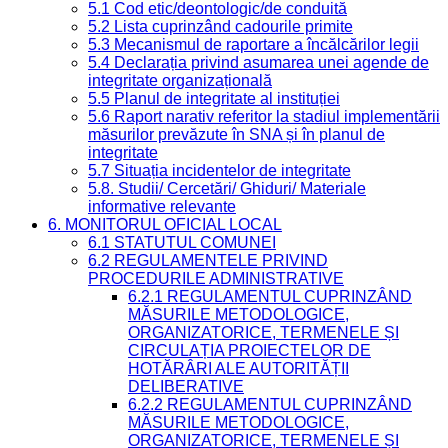
5.1 Cod etic/deontologic/de conduită
5.2 Lista cuprinzând cadourile primite
5.3 Mecanismul de raportare a încălcărilor legii
5.4 Declarația privind asumarea unei agende de
integritate organizațională
5.5 Planul de integritate al instituției
5.6 Raport narativ referitor la stadiul implementării
măsurilor prevăzute în SNA și în planul de
integritate
5.7 Situația incidentelor de integritate
5.8. Studii/ Cercetări/ Ghiduri/ Materiale
informative relevante
6. MONITORUL OFICIAL LOCAL
6.1 STATUTUL COMUNEI
6.2 REGULAMENTELE PRIVIND
PROCEDURILE ADMINISTRATIVE
6.2.1 REGULAMENTUL CUPRINZÂND
MĂSURILE METODOLOGICE,
ORGANIZATORICE, TERMENELE ȘI
CIRCULAȚIA PROIECTELOR DE
HOTĂRÂRI ALE AUTORITĂȚII
DELIBERATIVE
6.2.2 REGULAMENTUL CUPRINZÂND
MĂSURILE METODOLOGICE,
ORGANIZATORICE, TERMENELE ȘI