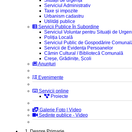
Situații de urgență
Serviciul Administrativ
Taxe și impozite
Urbanism cadastru
Utilități publice
Servicii Publice în Subordine
Serviciul Voluntar pentru Situații de Urgen
Poliția Locală
Serviciul Public de Gospodărire Comunal
Servicii de Evidența Persoanelor
Cămin Cultural / Bibliotecă Comunală
Creșe, Grădinițe, Școli
Anunțuri
Evenimente
Servicii online
Proiecte
Galerie Foto | Video
Sedinte publice - Video
1. Despre Primarie