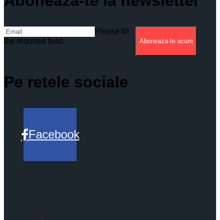
Aboneaza-te la newsletter
Please fill
the required field.
Aboneaza-te acum
Pe retele sociale
Facebook