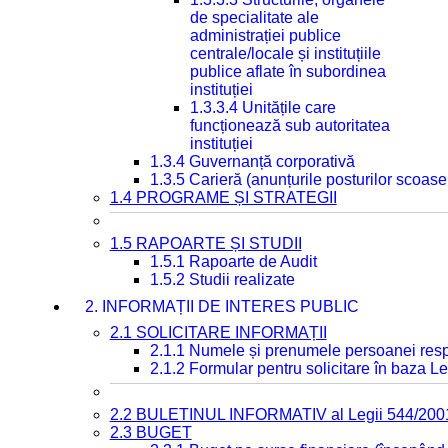
de specialitate ale
administrației publice
centrale/locale și instituțiile
publice aflate în subordinea
instituției
1.3.3.4 Unitățile care
funcționează sub autoritatea
instituției
1.3.4 Guvernanță corporativă
1.3.5 Carieră (anunțurile posturilor scoase
1.4 PROGRAME ȘI STRATEGII
1.5 RAPOARTE ȘI STUDII
1.5.1 Rapoarte de Audit
1.5.2 Studii realizate
2. INFORMAȚII DE INTERES PUBLIC
2.1 SOLICITARE INFORMAȚII
2.1.1 Numele și prenumele persoanei resp
2.1.2 Formular pentru solicitare în baza Le
2.2 BULETINUL INFORMATIV al Legii 544/200
2.3 BUGET