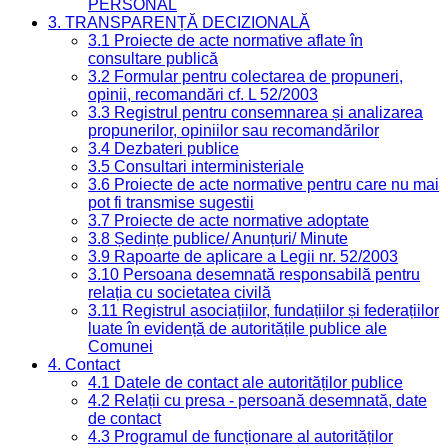
PERSONAL
3. TRANSPARENȚĂ DECIZIONALĂ
3.1 Proiecte de acte normative aflate în
consultare publică
3.2 Formular pentru colectarea de propuneri,
opinii, recomandări cf. L 52/2003
3.3 Registrul pentru consemnarea și analizarea
propunerilor, opiniilor sau recomandărilor
3.4 Dezbateri publice
3.5 Consultari interministeriale
3.6 Proiecte de acte normative pentru care nu mai
pot fi transmise sugestii
3.7 Proiecte de acte normative adoptate
3.8 Ședințe publice/ Anunțuri/ Minute
3.9 Rapoarte de aplicare a Legii nr. 52/2003
3.10 Persoana desemnată responsabilă pentru
relația cu societatea civilă
3.11 Registrul asociațiilor, fundațiilor și federațiilor
luate în evidență de autoritățile publice ale
Comunei
4. Contact
4.1 Datele de contact ale autorităților publice
4.2 Relații cu presa - persoană desemnată, date
de contact
4.3 Programul de funcționare al autorităților