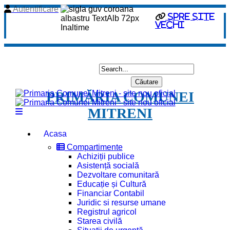
Autentificare
spre site
vechi
PRIMĂRIA COMUNEI
MITRENI
Acasa
Compartimente
Achiziții publice
Asistență socială
Dezvoltare comunitară
Educație și Cultură
Financiar Contabil
Juridic si resurse umane
Registrul agricol
Starea civilă