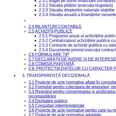
2.3.1 Buget pe surse financiare (începând
2.3.2 Situația plăților (execuția bugetară)
2.3.3 Situația drepturilor salariale stabilit
2.3.4 Situația anuală a finanțărilor neramb
2.4 BILANȚURI CONTABILE
2.5 ACHIZIȚII PUBLICE
2.5.1 Programul anual al achizițiilor publi
2.5.2 Centralizatorul achizițiilor publice 
2.5.3 Contracte de achiziții publice cu va
2.5.4 Documente privind execuția contract
2.6 FORMULARE TIP
2.7 DECLARAȚII DE AVERE ȘI DE INTERES
2.8 COMISIA PARITARĂ
2.9. PROTECȚIA DATELOR CU CARACTER
3. TRANSPARENȚĂ DECIZIONALĂ
3.1 Proiecte de acte normative aflate în consult
3.2 Formular pentru colectarea de propuneri, opi
3.3 Registrul pentru consemnarea și analizarea p
recomandărilor
3.4 Dezbateri publice
3.5 Consultari interministeriale
3.6 Proiecte de acte normative pentru care nu ma
3.7 Proiecte de acte normative adoptate