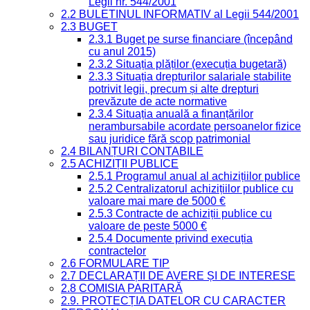
Legii nr. 544/2001
2.2 BULETINUL INFORMATIV al Legii 544/2001
2.3 BUGET
2.3.1 Buget pe surse financiare (începând
cu anul 2015)
2.3.2 Situația plăților (execuția bugetară)
2.3.3 Situația drepturilor salariale stabilite
potrivit legii, precum și alte drepturi
prevăzute de acte normative
2.3.4 Situația anuală a finanțărilor
nerambursabile acordate persoanelor fizice
sau juridice fără scop patrimonial
2.4 BILANȚURI CONTABILE
2.5 ACHIZIȚII PUBLICE
2.5.1 Programul anual al achizițiilor publice
2.5.2 Centralizatorul achizițiilor publice cu
valoare mai mare de 5000 €
2.5.3 Contracte de achiziții publice cu
valoare de peste 5000 €
2.5.4 Documente privind execuția
contractelor
2.6 FORMULARE TIP
2.7 DECLARAȚII DE AVERE ȘI DE INTERESE
2.8 COMISIA PARITARĂ
2.9. PROTECȚIA DATELOR CU CARACTER