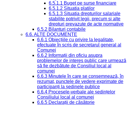
6.5.1.1 Buget pe surse financiare
6.5.1.2 Situatia platilor
6.5.1.3 Situatia drepturilor salariale
stabilite potrivit legii, precum si alte
drepturi prevazute de acte normative
6.5.2 Bilanturi contabile
6.6. ALTE DOCUMENTE
6.6.1 Obiecțiile cu privire la legalitate,
efectuate în scris de secretarul general al
Comunei
6.6.2 Informații din oficiu asupra
problemelor de interes public care urmează
să fie dezbătute de Consiliul local al
comunei
6.6.3 Minutele în care se consemnează, în
rezumat, punctele de vedere exprimate de
participanți la ședinele publice
6.6.4 Procesele-verbale ale ședințelor
Consiliului local al comunei
6.6.5 Declarații de căsătorie