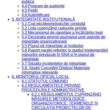
publice
4.4 Program de audiențe
4.5 Petiții
4.6 Autentificare
5. INTEGRITATE INSTITUȚIONALĂ
5.1 Cod etic/deontologic/de conduită
5.2 Lista cuprinzând cadourile primite
5.3 Mecanismul de raportare a încălcărilor legii
5.4 Declarația privind asumarea unei agende de
integritate organizațională
5.5 Planul de integritate al instituției
5.6 Raport narativ referitor la stadiul implementării
măsurilor prevăzute în SNA și în planul de
integritate
5.7 Situația incidentelor de integritate
5.8. Studii/ Cercetări/ Ghiduri/ Materiale
informative relevante
6. MONITORUL OFICIAL LOCAL
6.1 STATUTUL COMUNEI
6.2 REGULAMENTELE PRIVIND
PROCEDURILE ADMINISTRATIVE
6.2.1 REGULAMENTUL CUPRINZÂND
MĂSURILE METODOLOGICE,
ORGANIZATORICE, TERMENELE ȘI
CIRCULAȚIA PROIECTELOR DE