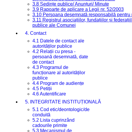
3.8 Ședințe publice/ Anunțuri/ Minute
3.9 Rapoarte de aplicare a Legii nr. 52/2003
3.10 Persoana desemnată responsabilă pentru re
3.11 Registrul asociațiilor, fundațiilor și federații
publice ale Comunei
4. Contact
4.1 Datele de contact ale
autorităților publice
4.2 Relații cu presa -
persoană desemnată, date
de contact
4.3 Programul de
funcționare al autorităților
publice
4.4 Program de audiențe
4.5 Petiții
4.6 Autentificare
5. INTEGRITATE INSTITUȚIONALĂ
5.1 Cod etic/deontologic/de
conduită
5.2 Lista cuprinzând
cadourile primite
5.3 Mecanismul de