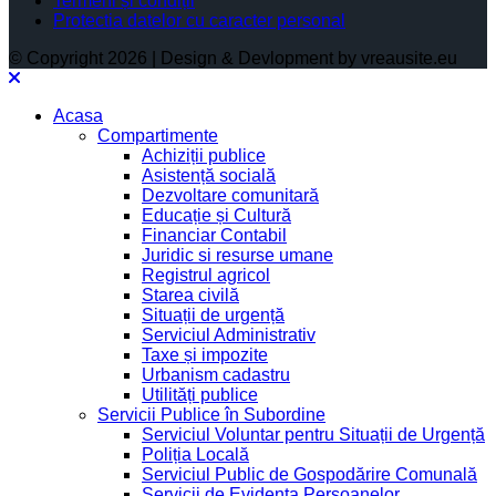
Termeni și condiții
Protectia datelor cu caracter personal
© Copyright 2026 | Design & Devlopment by vreausite.eu
Acasa
Compartimente
Achiziții publice
Asistență socială
Dezvoltare comunitară
Educație și Cultură
Financiar Contabil
Juridic si resurse umane
Registrul agricol
Starea civilă
Situații de urgență
Serviciul Administrativ
Taxe și impozite
Urbanism cadastru
Utilități publice
Servicii Publice în Subordine
Serviciul Voluntar pentru Situații de Urgență
Poliția Locală
Serviciul Public de Gospodărire Comunală
Servicii de Evidența Persoanelor