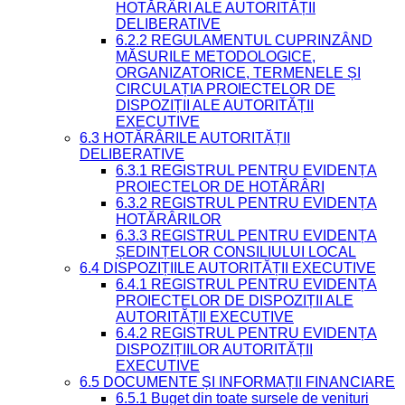
HOTĂRÂRI ALE AUTORITĂȚII
DELIBERATIVE
6.2.2 REGULAMENTUL CUPRINZÂND
MĂSURILE METODOLOGICE,
ORGANIZATORICE, TERMENELE ȘI
CIRCULAȚIA PROIECTELOR DE
DISPOZIȚII ALE AUTORITĂȚII
EXECUTIVE
6.3 HOTĂRÂRILE AUTORITĂȚII
DELIBERATIVE
6.3.1 REGISTRUL PENTRU EVIDENȚA
PROIECTELOR DE HOTĂRÂRI
6.3.2 REGISTRUL PENTRU EVIDENȚA
HOTĂRÂRILOR
6.3.3 REGISTRUL PENTRU EVIDENȚA
ȘEDINȚELOR CONSILIULUI LOCAL
6.4 DISPOZIȚIILE AUTORITĂȚII EXECUTIVE
6.4.1 REGISTRUL PENTRU EVIDENȚA
PROIECTELOR DE DISPOZIȚII ALE
AUTORITĂȚII EXECUTIVE
6.4.2 REGISTRUL PENTRU EVIDENȚA
DISPOZIȚIILOR AUTORITĂȚII
EXECUTIVE
6.5 DOCUMENTE ȘI INFORMAȚII FINANCIARE
6.5.1 Buget din toate sursele de venituri