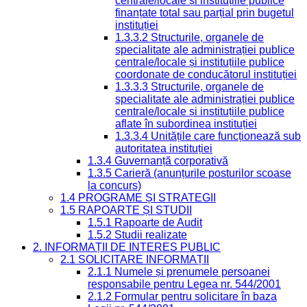
centrale/locale și instituțiile publice
finanțate total sau parțial prin bugetul
instituției
1.3.3.2 Structurile, organele de
specialitate ale administrației publice
centrale/locale și instituțiile publice
coordonate de conducătorul instituției
1.3.3.3 Structurile, organele de
specialitate ale administrației publice
centrale/locale și instituțiile publice
aflate în subordinea instituției
1.3.3.4 Unitățile care funcționează sub
autoritatea instituției
1.3.4 Guvernanță corporativă
1.3.5 Carieră (anunțurile posturilor scoase
la concurs)
1.4 PROGRAME ȘI STRATEGII
1.5 RAPOARTE ȘI STUDII
1.5.1 Rapoarte de Audit
1.5.2 Studii realizate
2. INFORMAȚII DE INTERES PUBLIC
2.1 SOLICITARE INFORMAȚII
2.1.1 Numele și prenumele persoanei
responsabile pentru Legea nr. 544/2001
2.1.2 Formular pentru solicitare în baza