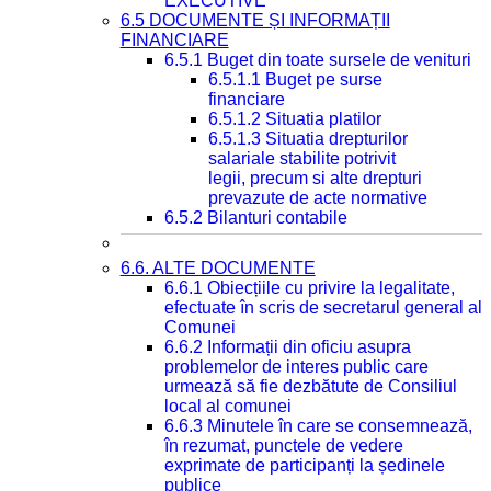
EXECUTIVE
6.5 DOCUMENTE ȘI INFORMAȚII
FINANCIARE
6.5.1 Buget din toate sursele de venituri
6.5.1.1 Buget pe surse
financiare
6.5.1.2 Situatia platilor
6.5.1.3 Situatia drepturilor
salariale stabilite potrivit
legii, precum si alte drepturi
prevazute de acte normative
6.5.2 Bilanturi contabile
6.6. ALTE DOCUMENTE
6.6.1 Obiecțiile cu privire la legalitate,
efectuate în scris de secretarul general al
Comunei
6.6.2 Informații din oficiu asupra
problemelor de interes public care
urmează să fie dezbătute de Consiliul
local al comunei
6.6.3 Minutele în care se consemnează,
în rezumat, punctele de vedere
exprimate de participanți la ședinele
publice