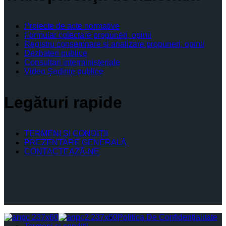
Proiecte de acte normative
Formular colectare propuneri, opinii
Registru consemnare si analizare propuneri, opinii
Dezbateri publice
Consultari interministeriale
Video Şedinţe publice
Legături rapide
TERMENI ŞI CONDIŢII
PREZENTARE GENERALĂ
CONTACTEAZĂ-NE
Politica De Confidențialitate