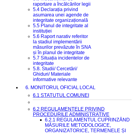
raportare a încălcărilor legii
5.4 Declarația privind
asumarea unei agende de
integritate organizațională
5.5 Planul de integritate al
instituției
5.6 Raport narativ referitor
la stadiul implementării
măsurilor prevăzute în SNA
și în planul de integritate
5.7 Situația incidentelor de
integritate
5.8. Studii/ Cercetări/
Ghiduri/ Materiale
informative relevante
6. MONITORUL OFICIAL LOCAL
6.1 STATUTUL COMUNEI
6.2 REGULAMENTELE PRIVIND
PROCEDURILE ADMINISTRATIVE
6.2.1 REGULAMENTUL CUPRINZÂND
MĂSURILE METODOLOGICE,
ORGANIZATORICE, TERMENELE ȘI