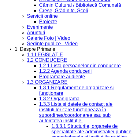
Cămin Cultural / Bibliotecă Comunală
Creșe, Grădinițe, Școli
Servicii online
Proiecte
Evenimente
Anunțuri
Galerie Foto | Video
Sedinte publice - Video
1. Despre Primarie
1.1 LEGISLAȚIE
1.2 CONDUCERE
1.2.1 Lista persoanelor din conducere
1.2.2 Agenda conducerii
Programare audiențe
1.3 ORGANIZARE
1.3.1 Regulament de organizare și
funcționare
1.3.2 Organigrama
1.3.3 Lista și datele de contact ale
instituțiilor care funcționează în
subordinea/coordonarea sau sub
autoritatea instituției
1.3.3.1 Structurile, organele de
specialitate ale administrației publice