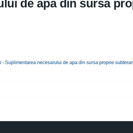
lui de apa din sursa pr
lui - Suplimentarea necesarului de apa din sursa proprie subter
unt dezbatere publică privind Actualizarea Planului Urbanistic General 
tor: Instiintare colectare deseuri 2026