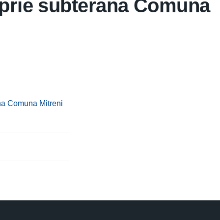
oprie subterana Comuna
ana Comuna Mitreni
- sit Natura 2000