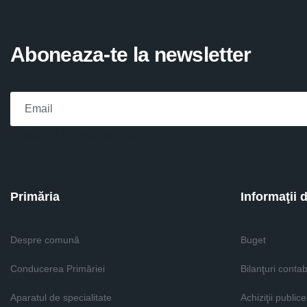
Aboneaza-te la newsletter
Please fill the required field.
Primăria
Informaţii 
Despre comună
Buget
Conducerea Primăriei
Bilanţuri contab
Aparatul de specialitate
Achiziţii publice