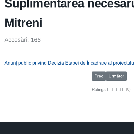
Suplimentarea necesaru
Mitreni
Accesări: 166
Anunţ public privind Decizia Etapei de Încadrare al proiectu
Articol precedent: An
Articolul urmă
Prec
Următor
Ratings
(0)