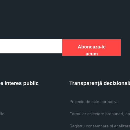
Aboneaza-te
acum
de interes public
Transparenţă decizional
Proiecte de acte normative
ile
Formular colectare propuneri, opi
Registru consemnare si analizar