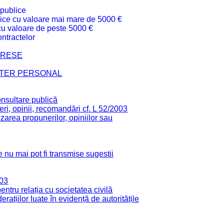
 publice
ublice cu valoare mai mare de 5000 €
 cu valoare de peste 5000 €
ntractelor
TERESE
CTER PERSONAL
onsultare publică
ri, opinii, recomandări cf. L 52/2003
zarea propunerilor, opiniilor sau
 nu mai pot fi transmise sugestii
003
tru relația cu societatea civilă
derațiilor luate în evidență de autoritățile