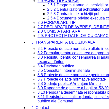
2.5 ACHIZIȚII PUBLICE
2.5.1 Programul anual al achizițiilor
2.5.2 Centralizatorul achizițiilor p
2.5.3 Contracte de achiziții publice
2.5.4 Documente privind execuția co
2.6 FORMULARE TIP
2.7 DECLARAȚII DE AVERE ȘI DE IN
2.8 COMISIA PARITARĂ
2.9. PROTECȚIA DATELOR CU CARA
3. TRANSPARENȚĂ DECIZIONALĂ
3.1 Proiecte de acte normative aflate în c
3.2 Formular pentru colectarea de propune
3.3 Registrul pentru consemnarea și anali
recomandărilor
3.4 Dezbateri publice
3.5 Consultari interministeriale
3.6 Proiecte de acte normative pentru care
3.7 Proiecte de acte normative adoptate
3.8 Ședințe publice/ Anunțuri/ Minute
3.9 Rapoarte de aplicare a Legii nr. 52/2
3.10 Persoana desemnată responsabilă pen
3.11 Registrul asociațiilor, fundațiilor și fe
publice ale Comunei
4. Contact