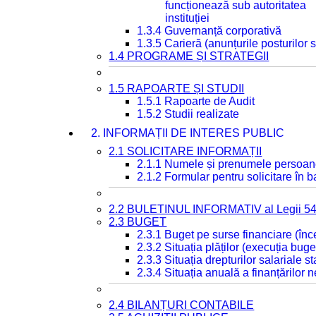
funcționează sub autoritatea
instituției
1.3.4 Guvernanță corporativă
1.3.5 Carieră (anunțurile posturilor
1.4 PROGRAME ȘI STRATEGII
1.5 RAPOARTE ȘI STUDII
1.5.1 Rapoarte de Audit
1.5.2 Studii realizate
2. INFORMAȚII DE INTERES PUBLIC
2.1 SOLICITARE INFORMAȚII
2.1.1 Numele și prenumele persoan
2.1.2 Formular pentru solicitare în 
2.2 BULETINUL INFORMATIV al Legii 5
2.3 BUGET
2.3.1 Buget pe surse financiare (în
2.3.2 Situația plăților (execuția buge
2.3.3 Situația drepturilor salariale s
2.3.4 Situația anuală a finanțărilor
2.4 BILANȚURI CONTABILE