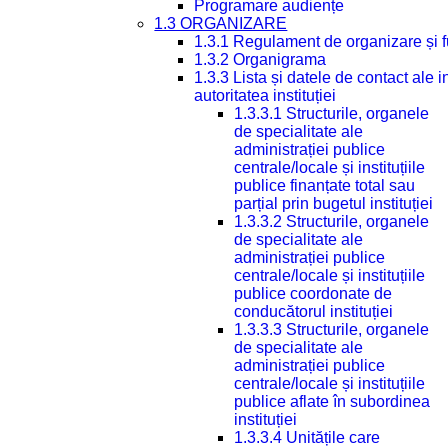
Programare audiențe
1.3 ORGANIZARE
1.3.1 Regulament de organizare și 
1.3.2 Organigrama
1.3.3 Lista și datele de contact ale
autoritatea instituției
1.3.3.1 Structurile, organele
de specialitate ale
administrației publice
centrale/locale și instituțiile
publice finanțate total sau
parțial prin bugetul instituției
1.3.3.2 Structurile, organele
de specialitate ale
administrației publice
centrale/locale și instituțiile
publice coordonate de
conducătorul instituției
1.3.3.3 Structurile, organele
de specialitate ale
administrației publice
centrale/locale și instituțiile
publice aflate în subordinea
instituției
1.3.3.4 Unitățile care