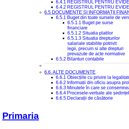
6.4.1 REGISTRUL PENTRU EVID
6.4.2 REGISTRUL PENTRU EVID
6.5 DOCUMENTE ȘI INFORMAȚII FIN
6.5.1 Buget din toate sursele de veni
6.5.1.1 Buget pe surse
financiare
6.5.1.2 Situatia platilor
6.5.1.3 Situatia drepturilor
salariale stabilite potrivit
legii, precum si alte drepturi
prevazute de acte normative
6.5.2 Bilanturi contabile
6.6. ALTE DOCUMENTE
6.6.1 Obiecțiile cu privire la legali
6.6.2 Informații din oficiu asupra p
6.6.3 Minutele în care se consemnea
6.6.4 Procesele-verbale ale ședințel
6.6.5 Declarații de căsătorie
Primaria