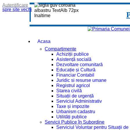
Autentificare
spre site vechi
Acasa
Compartimente
Achiziții publice
Asistență socială
Dezvoltare comunitară
Educație și Cultură
Financiar Contabil
Juridic si resurse umane
Registrul agricol
Starea civilă
Situații de urgență
Serviciul Administrativ
Taxe și impozite
Urbanism cadastru
Utilități publice
Servicii Publice în Subordine
Serviciul Voluntar pentru Situații d