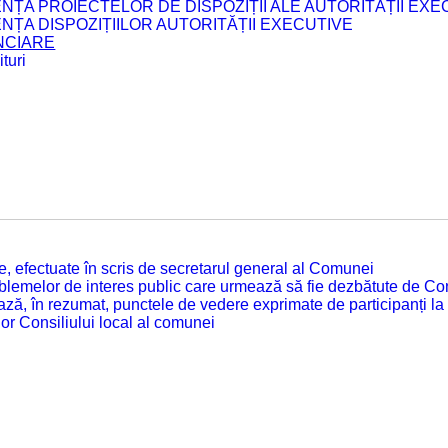
ENȚA PROIECTELOR DE DISPOZIȚII ALE AUTORITĂȚII EXE
ENȚA DISPOZIȚIILOR AUTORITĂȚII EXECUTIVE
ANCIARE
turi
tate, efectuate în scris de secretarul general al Comunei
roblemelor de interes public care urmează să fie dezbătute de Con
ză, în rezumat, punctele de vedere exprimate de participanți la
or Consiliului local al comunei