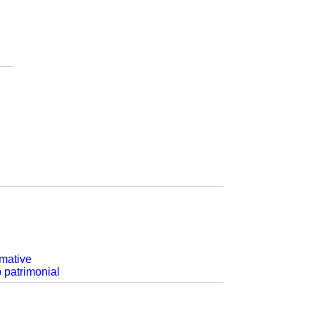
rmative
p patrimonial