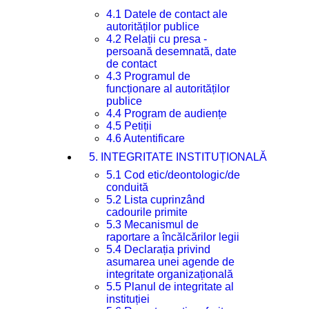
4.1 Datele de contact ale
autorităților publice
4.2 Relații cu presa -
persoană desemnată, date
de contact
4.3 Programul de
funcționare al autorităților
publice
4.4 Program de audiențe
4.5 Petiții
4.6 Autentificare
5. INTEGRITATE INSTITUȚIONALĂ
5.1 Cod etic/deontologic/de
conduită
5.2 Lista cuprinzând
cadourile primite
5.3 Mecanismul de
raportare a încălcărilor legii
5.4 Declarația privind
asumarea unei agende de
integritate organizațională
5.5 Planul de integritate al
instituției