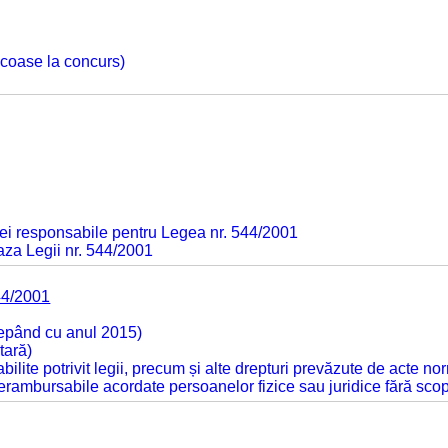
 scoase la concurs)
ei responsabile pentru Legea nr. 544/2001
baza Legii nr. 544/2001
44/2001
cepând cu anul 2015)
tară)
tabilite potrivit legii, precum și alte drepturi prevăzute de acte no
 nerambursabile acordate persoanelor fizice sau juridice fără sco