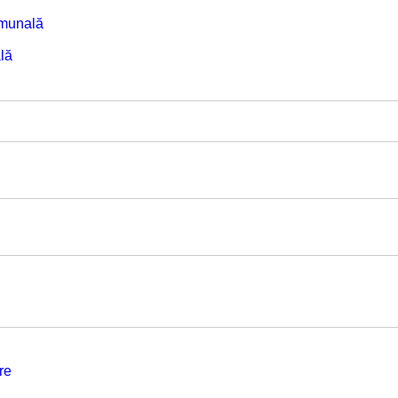
omunală
lă
re