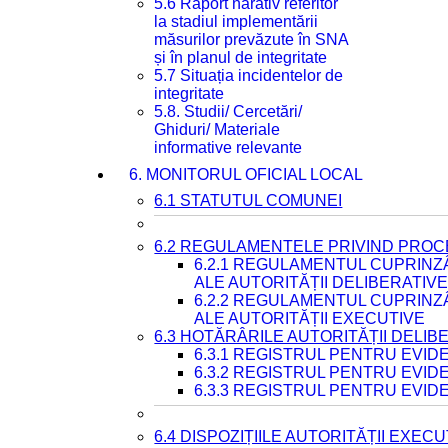
5.6 Raport narativ referitor
la stadiul implementării
măsurilor prevăzute în SNA
și în planul de integritate
5.7 Situația incidentelor de
integritate
5.8. Studii/ Cercetări/
Ghiduri/ Materiale
informative relevante
6. MONITORUL OFICIAL LOCAL
6.1 STATUTUL COMUNEI
6.2 REGULAMENTELE PRIVIND PROC
6.2.1 REGULAMENTUL CUPRINZ
ALE AUTORITĂȚII DELIBERATIV
6.2.2 REGULAMENTUL CUPRINZ
ALE AUTORITĂȚII EXECUTIVE
6.3 HOTĂRÂRILE AUTORITĂȚII DELIB
6.3.1 REGISTRUL PENTRU EVI
6.3.2 REGISTRUL PENTRU EVI
6.3.3 REGISTRUL PENTRU EVID
6.4 DISPOZIȚIILE AUTORITĂȚII EXECU