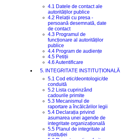
4.1 Datele de contact ale
autorităților publice
4.2 Relații cu presa -
persoană desemnată, date
de contact
4.3 Programul de
funcționare al autorităților
publice
4.4 Program de audiențe
4.5 Petiții
4.6 Autentificare
5. INTEGRITATE INSTITUȚIONALĂ
5.1 Cod etic/deontologic/de
conduită
5.2 Lista cuprinzând
cadourile primite
5.3 Mecanismul de
raportare a încălcărilor legii
5.4 Declarația privind
asumarea unei agende de
integritate organizațională
5.5 Planul de integritate al
instituției