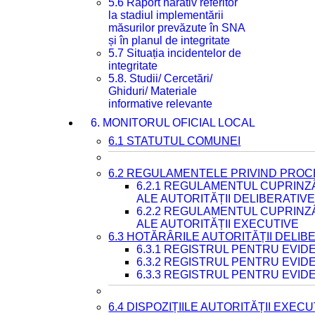
5.6 Raport narativ referitor
la stadiul implementării
măsurilor prevăzute în SNA
și în planul de integritate
5.7 Situația incidentelor de
integritate
5.8. Studii/ Cercetări/
Ghiduri/ Materiale
informative relevante
6. MONITORUL OFICIAL LOCAL
6.1 STATUTUL COMUNEI
6.2 REGULAMENTELE PRIVIND PROC
6.2.1 REGULAMENTUL CUPRINZ
ALE AUTORITĂȚII DELIBERATIV
6.2.2 REGULAMENTUL CUPRINZ
ALE AUTORITĂȚII EXECUTIVE
6.3 HOTĂRÂRILE AUTORITĂȚII DELIB
6.3.1 REGISTRUL PENTRU EVI
6.3.2 REGISTRUL PENTRU EVI
6.3.3 REGISTRUL PENTRU EVID
6.4 DISPOZIȚIILE AUTORITĂȚII EXECU