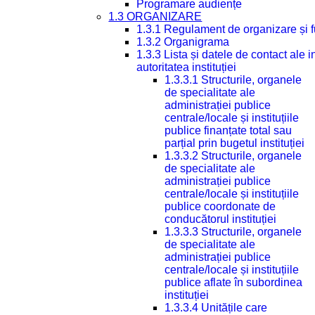
Programare audiențe
1.3 ORGANIZARE
1.3.1 Regulament de organizare și 
1.3.2 Organigrama
1.3.3 Lista și datele de contact ale
autoritatea instituției
1.3.3.1 Structurile, organele
de specialitate ale
administrației publice
centrale/locale și instituțiile
publice finanțate total sau
parțial prin bugetul instituției
1.3.3.2 Structurile, organele
de specialitate ale
administrației publice
centrale/locale și instituțiile
publice coordonate de
conducătorul instituției
1.3.3.3 Structurile, organele
de specialitate ale
administrației publice
centrale/locale și instituțiile
publice aflate în subordinea
instituției
1.3.3.4 Unitățile care