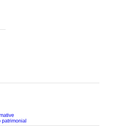
rmative
p patrimonial