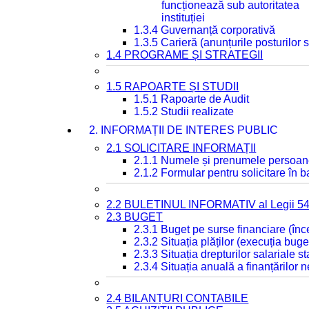
funcționează sub autoritatea
instituției
1.3.4 Guvernanță corporativă
1.3.5 Carieră (anunțurile posturilor
1.4 PROGRAME ȘI STRATEGII
1.5 RAPOARTE ȘI STUDII
1.5.1 Rapoarte de Audit
1.5.2 Studii realizate
2. INFORMAȚII DE INTERES PUBLIC
2.1 SOLICITARE INFORMAȚII
2.1.1 Numele și prenumele persoan
2.1.2 Formular pentru solicitare în 
2.2 BULETINUL INFORMATIV al Legii 5
2.3 BUGET
2.3.1 Buget pe surse financiare (în
2.3.2 Situația plăților (execuția buge
2.3.3 Situația drepturilor salariale s
2.3.4 Situația anuală a finanțărilor
2.4 BILANȚURI CONTABILE