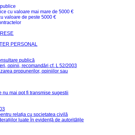
 publice
ublice cu valoare mai mare de 5000 €
 cu valoare de peste 5000 €
ntractelor
TERESE
CTER PERSONAL
onsultare publică
ri, opinii, recomandări cf. L 52/2003
zarea propunerilor, opiniilor sau
 nu mai pot fi transmise sugestii
003
tru relația cu societatea civilă
derațiilor luate în evidență de autoritățile