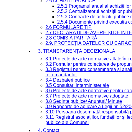
2.5 ACHIZIȚII PUBLICE
2.5.1 Programul anual al achizițiilor
2.5.2 Centralizatorul achizițiilor p
2.5.3 Contracte de achiziții publice
2.5.4 Documente privind execuția co
2.6 FORMULARE TIP
2.7 DECLARAȚII DE AVERE ȘI DE IN
2.8 COMISIA PARITARĂ
2.9. PROTECȚIA DATELOR CU CARA
3. TRANSPARENȚĂ DECIZIONALĂ
3.1 Proiecte de acte normative aflate în c
3.2 Formular pentru colectarea de propune
3.3 Registrul pentru consemnarea și anali
recomandărilor
3.4 Dezbateri publice
3.5 Consultari interministeriale
3.6 Proiecte de acte normative pentru care
3.7 Proiecte de acte normative adoptate
3.8 Ședințe publice/ Anunțuri/ Minute
3.9 Rapoarte de aplicare a Legii nr. 52/2
3.10 Persoana desemnată responsabilă pen
3.11 Registrul asociațiilor, fundațiilor și fe
publice ale Comunei
4. Contact