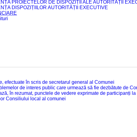
ENȚA PROIECTELOR DE DISPOZIȚII ALE AUTORITĂȚII EXE
ENȚA DISPOZIȚIILOR AUTORITĂȚII EXECUTIVE
ANCIARE
turi
tate, efectuate în scris de secretarul general al Comunei
roblemelor de interes public care urmează să fie dezbătute de Con
ză, în rezumat, punctele de vedere exprimate de participanți la
or Consiliului local al comunei