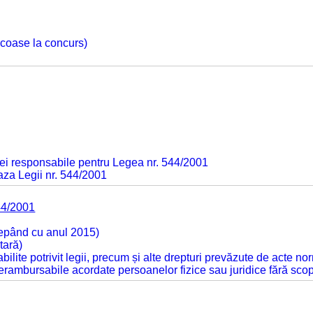
 scoase la concurs)
ei responsabile pentru Legea nr. 544/2001
baza Legii nr. 544/2001
44/2001
cepând cu anul 2015)
tară)
tabilite potrivit legii, precum și alte drepturi prevăzute de acte no
 nerambursabile acordate persoanelor fizice sau juridice fără sco