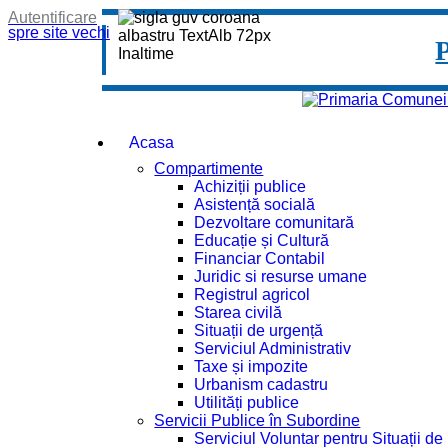
Autentificare
spre site vechi
Acasa
Compartimente
Achiziții publice
Asistență socială
Dezvoltare comunitară
Educație și Cultură
Financiar Contabil
Juridic si resurse umane
Registrul agricol
Starea civilă
Situații de urgență
Serviciul Administrativ
Taxe și impozite
Urbanism cadastru
Utilități publice
Servicii Publice în Subordine
Serviciul Voluntar pentru Situații d