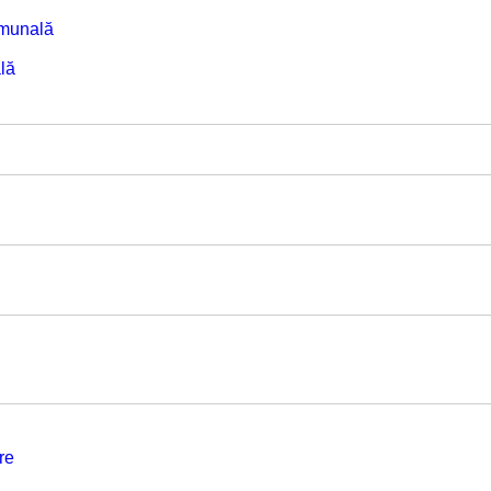
omunală
lă
re