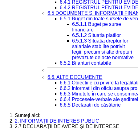
6.4.1 REGISTRUL PENTRU EVID
6.4.2 REGISTRUL PENTRU EVID
6.5 DOCUMENTE ȘI INFORMAȚII FIN
6.5.1 Buget din toate sursele de veni
6.5.1.1 Buget pe surse
financiare
6.5.1.2 Situatia platilor
6.5.1.3 Situatia drepturilor
salariale stabilite potrivit
legii, precum si alte drepturi
prevazute de acte normative
6.5.2 Bilanturi contabile
6.6. ALTE DOCUMENTE
6.6.1 Obiecțiile cu privire la legali
6.6.2 Informații din oficiu asupra p
6.6.3 Minutele în care se consemnea
6.6.4 Procesele-verbale ale ședințel
6.6.5 Declarații de căsătorie
Sunteți aici:
2. INFORMAȚII DE INTERES PUBLIC
2.7 DECLARAȚII DE AVERE ȘI DE INTERESE