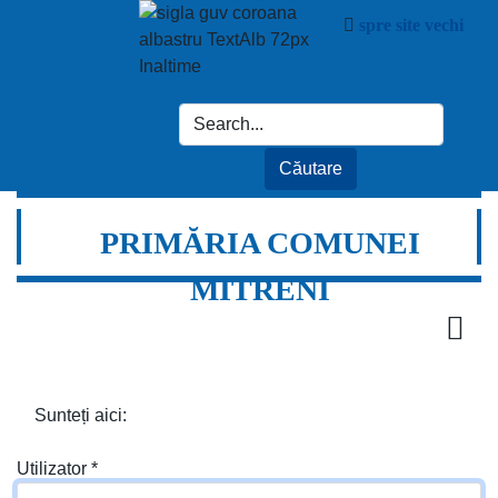
spre site vechi
PRIMĂRIA COMUNEI
MITRENI
Sunteți aici:
Utilizator
*