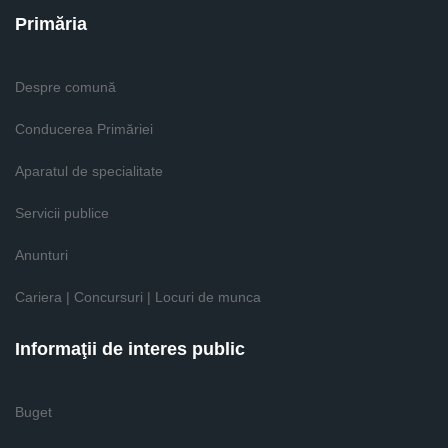
Primăria
Despre comună
Conducerea Primăriei
Aparatul de specialitate
Servicii publice
Anunturi
Cariera | Concursuri | Locuri de munca
Informaţii de interes public
Buget