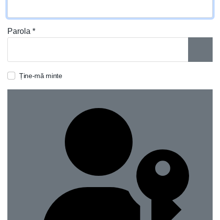
Parola
*
ARAT
Ține-mă minte