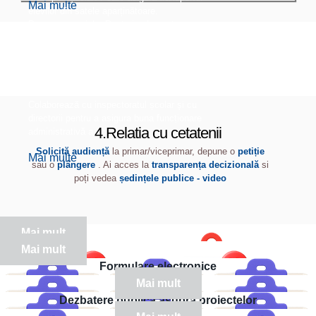
Mai multe
elevilor din satele aparținătoare.
Programe sociale: Poate implementa
programe de sprijin social, cum ar fi
acordarea de burse, ajutoare pentru rechizite
sau pachete de hrană pentru elevii din
familiile defavorizate.
Colaborare administrativă:
Colaborează cu inspectoratul școlar și cu
directorii pentru a asigura buna funcționare
4.Relatia cu cetatenii
administrativă a școlilor.
Solicită audiență
la primar/viceprimar, depune o
petiție
Mai multe
sau o
plângere
. Ai acces la
transparența decizională
si
poți vedea
ședințele publice - video
Mai mult
Mai mult
Formulare electronice
Mai mult
Dezbatere publică asupra proiectelor