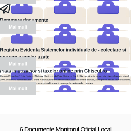
Depunere documente
Mai mult
Registru Evidenta Sistemelor individuale de - colectare si
epurare a apelor uzate
Mai mult
Plata impozitelor si taxelor online prin Ghiseul.ro
Ce este Ghiseul.ro ? Este Sistemul National Electronic de Plata Online cu Cardul Bancar. Acesta va permite plata online prin site-ul
www.ghiseul.ro, operat de catre Centrul National pentru Managementul Societatii Informationale, a obligatiilor fiscale locale existente.
Acest site este securizat la inalte standarde privind tranzactionarea pe baza de carduri bancare
Mai mult
6.Documente Monitorul Oficial Local