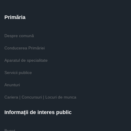
Primăria
Despre comună
Conducerea Primăriei
Aparatul de specialitate
Servicii publice
Anunturi
Cariera | Concursuri | Locuri de munca
Informaţii de interes public
Buget