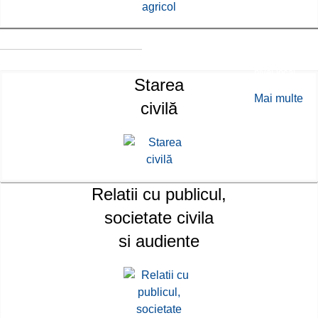
Primarul
acționează și
ca
reprezentant al
Guvernului la
nivel local.
Starea
Mai multe
civilă
Relatii cu publicul,
societate civila
si audiente