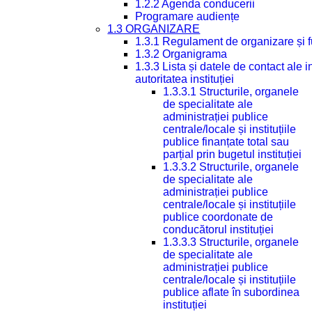
1.2.2 Agenda conducerii
Programare audiențe
1.3 ORGANIZARE
1.3.1 Regulament de organizare și 
1.3.2 Organigrama
1.3.3 Lista și datele de contact ale
autoritatea instituției
1.3.3.1 Structurile, organele
de specialitate ale
administrației publice
centrale/locale și instituțiile
publice finanțate total sau
parțial prin bugetul instituției
1.3.3.2 Structurile, organele
de specialitate ale
administrației publice
centrale/locale și instituțiile
publice coordonate de
conducătorul instituției
1.3.3.3 Structurile, organele
de specialitate ale
administrației publice
centrale/locale și instituțiile
publice aflate în subordinea
instituției