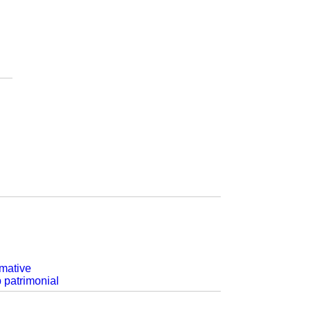
rmative
p patrimonial