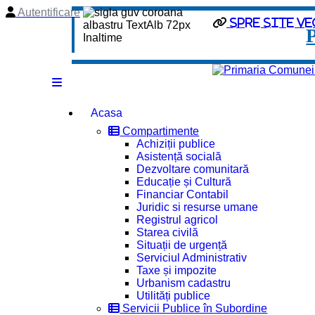
Autentificare
spre site ve
Acasa
Compartimente
Achiziții publice
Asistență socială
Dezvoltare comunitară
Educație și Cultură
Financiar Contabil
Juridic si resurse umane
Registrul agricol
Starea civilă
Situații de urgență
Serviciul Administrativ
Taxe și impozite
Urbanism cadastru
Utilități publice
Servicii Publice în Subordine