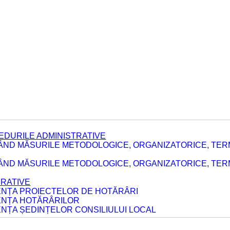
EDURILE ADMINISTRATIVE
ÂND MĂSURILE METODOLOGICE, ORGANIZATORICE, TER
E
ÂND MĂSURILE METODOLOGICE, ORGANIZATORICE, TERME
ERATIVE
DENȚA PROIECTELOR DE HOTĂRÂRI
DENȚA HOTĂRÂRILOR
ENȚA ȘEDINȚELOR CONSILIULUI LOCAL