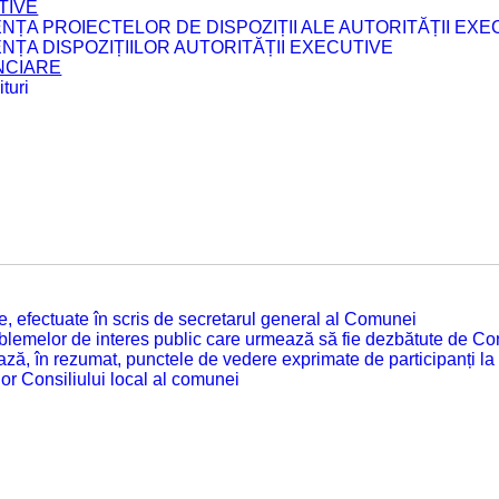
TIVE
ENȚA PROIECTELOR DE DISPOZIȚII ALE AUTORITĂȚII EXE
ENȚA DISPOZIȚIILOR AUTORITĂȚII EXECUTIVE
ANCIARE
turi
tate, efectuate în scris de secretarul general al Comunei
roblemelor de interes public care urmează să fie dezbătute de Con
ză, în rezumat, punctele de vedere exprimate de participanți la
or Consiliului local al comunei