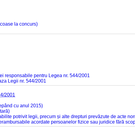
 scoase la concurs)
ei responsabile pentru Legea nr. 544/2001
baza Legii nr. 544/2001
44/2001
cepând cu anul 2015)
tară)
tabilite potrivit legii, precum și alte drepturi prevăzute de acte no
 nerambursabile acordate persoanelor fizice sau juridice fără sco