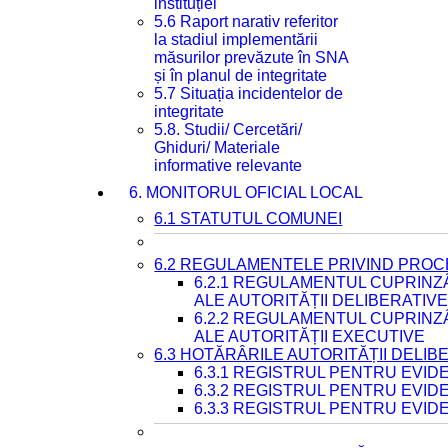
instituției
5.6 Raport narativ referitor
la stadiul implementării
măsurilor prevăzute în SNA
și în planul de integritate
5.7 Situația incidentelor de
integritate
5.8. Studii/ Cercetări/
Ghiduri/ Materiale
informative relevante
6. MONITORUL OFICIAL LOCAL
6.1 STATUTUL COMUNEI
6.2 REGULAMENTELE PRIVIND PROC
6.2.1 REGULAMENTUL CUPRINZ
ALE AUTORITĂȚII DELIBERATIV
6.2.2 REGULAMENTUL CUPRINZ
ALE AUTORITĂȚII EXECUTIVE
6.3 HOTĂRÂRILE AUTORITĂȚII DELIB
6.3.1 REGISTRUL PENTRU EVI
6.3.2 REGISTRUL PENTRU EVI
6.3.3 REGISTRUL PENTRU EVID