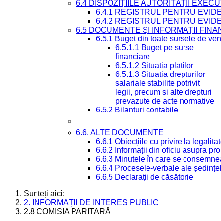
6.4 DISPOZIȚIILE AUTORITĂȚII EXECU
6.4.1 REGISTRUL PENTRU EVID
6.4.2 REGISTRUL PENTRU EVID
6.5 DOCUMENTE ȘI INFORMAȚII FIN
6.5.1 Buget din toate sursele de veni
6.5.1.1 Buget pe surse
financiare
6.5.1.2 Situatia platilor
6.5.1.3 Situatia drepturilor
salariale stabilite potrivit
legii, precum si alte drepturi
prevazute de acte normative
6.5.2 Bilanturi contabile
6.6. ALTE DOCUMENTE
6.6.1 Obiecțiile cu privire la legali
6.6.2 Informații din oficiu asupra p
6.6.3 Minutele în care se consemnea
6.6.4 Procesele-verbale ale ședințel
6.6.5 Declarații de căsătorie
Sunteți aici:
2. INFORMAȚII DE INTERES PUBLIC
2.8 COMISIA PARITARĂ