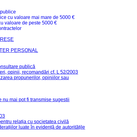
 publice
ublice cu valoare mai mare de 5000 €
 cu valoare de peste 5000 €
ntractelor
TERESE
CTER PERSONAL
onsultare publică
ri, opinii, recomandări cf. L 52/2003
zarea propunerilor, opiniilor sau
 nu mai pot fi transmise sugestii
003
tru relația cu societatea civilă
derațiilor luate în evidență de autoritățile