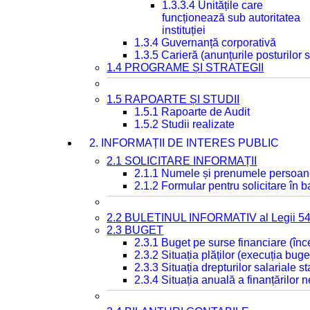
1.3.3.4 Unitățile care
funcționează sub autoritatea
instituției
1.3.4 Guvernanță corporativă
1.3.5 Carieră (anunțurile posturilor
1.4 PROGRAME ȘI STRATEGII
1.5 RAPOARTE ȘI STUDII
1.5.1 Rapoarte de Audit
1.5.2 Studii realizate
2. INFORMAȚII DE INTERES PUBLIC
2.1 SOLICITARE INFORMAȚII
2.1.1 Numele și prenumele persoan
2.1.2 Formular pentru solicitare în 
2.2 BULETINUL INFORMATIV al Legii 5
2.3 BUGET
2.3.1 Buget pe surse financiare (în
2.3.2 Situația plăților (execuția buge
2.3.3 Situația drepturilor salariale s
2.3.4 Situația anuală a finanțărilor