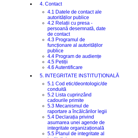
4. Contact
4.1 Datele de contact ale
autorităților publice
4.2 Relații cu presa -
persoană desemnată, date
de contact
4.3 Programul de
funcționare al autorităților
publice
4.4 Program de audiențe
4.5 Petiții
4.6 Autentificare
5. INTEGRITATE INSTITUȚIONALĂ
5.1 Cod etic/deontologic/de
conduită
5.2 Lista cuprinzând
cadourile primite
5.3 Mecanismul de
raportare a încălcărilor legii
5.4 Declarația privind
asumarea unei agende de
integritate organizațională
5.5 Planul de integritate al