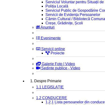
Serviciul Voluntar pentru Situații d
Poliția Locală
Serviciul Public de Gospodărire C
Servicii de Evidența Persoanelor
Cămin Cultural / Bibliotecă Comuna
Creșe, Grădinițe, Școli
Anunțuri
Evenimente
Servicii online
Proiecte
Galerie Foto | Video
Sedinte publice - Video
1. Despre Primarie
1.1 LEGISLAȚIE
1.2 CONDUCERE
1.2.1 Lista persoanelor din conduce