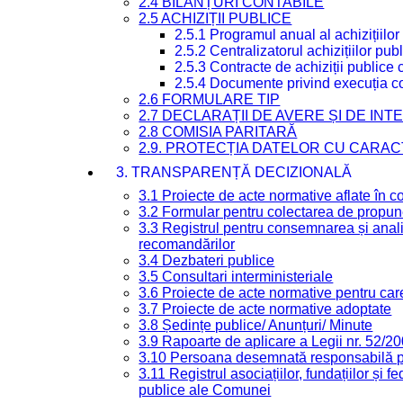
2.4 BILANȚURI CONTABILE
2.5 ACHIZIȚII PUBLICE
2.5.1 Programul anual al achizițiilor
2.5.2 Centralizatorul achizițiilor p
2.5.3 Contracte de achiziții publice
2.5.4 Documente privind execuția co
2.6 FORMULARE TIP
2.7 DECLARAȚII DE AVERE ȘI DE IN
2.8 COMISIA PARITARĂ
2.9. PROTECȚIA DATELOR CU CARA
3. TRANSPARENȚĂ DECIZIONALĂ
3.1 Proiecte de acte normative aflate în c
3.2 Formular pentru colectarea de propune
3.3 Registrul pentru consemnarea și anali
recomandărilor
3.4 Dezbateri publice
3.5 Consultari interministeriale
3.6 Proiecte de acte normative pentru care
3.7 Proiecte de acte normative adoptate
3.8 Ședințe publice/ Anunțuri/ Minute
3.9 Rapoarte de aplicare a Legii nr. 52/2
3.10 Persoana desemnată responsabilă pen
3.11 Registrul asociațiilor, fundațiilor și fe
publice ale Comunei