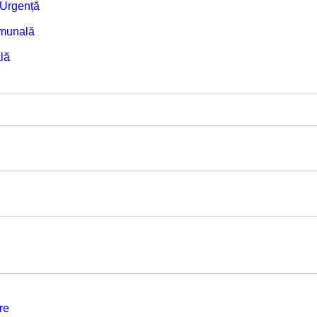
e Urgență
omunală
lă
re