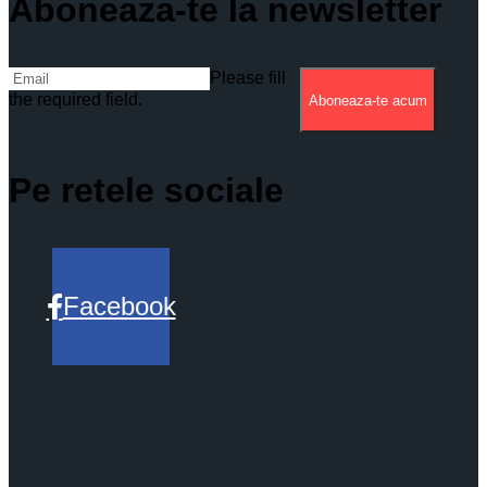
Aboneaza-te la newsletter
Please fill
the required field.
Aboneaza-te acum
Pe retele sociale
Facebook