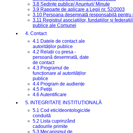
3.8 Ședințe publice/ Anunțuri/ Minute
3.9 Rapoarte de aplicare a Legii nr. 52/2003
3.10 Persoana desemnată responsabilă pentru re
3.11 Registrul asociațiilor, fundațiilor și federații
publice ale Comunei
4. Contact
4.1 Datele de contact ale
autorităților publice
4.2 Relații cu presa -
persoană desemnată, date
de contact
4.3 Programul de
funcționare al autorităților
publice
4.4 Program de audiențe
4.5 Petiții
4.6 Autentificare
5. INTEGRITATE INSTITUȚIONALĂ
5.1 Cod etic/deontologic/de
conduită
5.2 Lista cuprinzând
cadourile primite
5.3 Mecanismul de