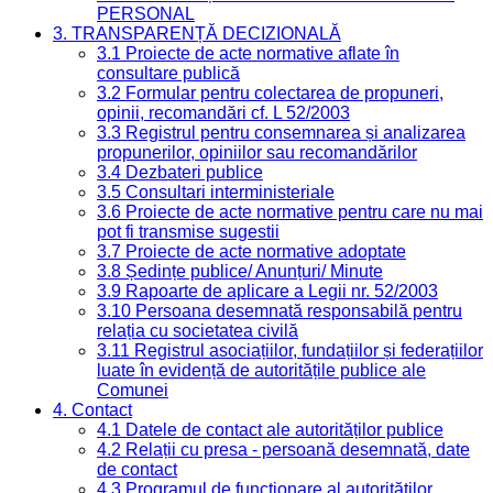
PERSONAL
3. TRANSPARENȚĂ DECIZIONALĂ
3.1 Proiecte de acte normative aflate în
consultare publică
3.2 Formular pentru colectarea de propuneri,
opinii, recomandări cf. L 52/2003
3.3 Registrul pentru consemnarea și analizarea
propunerilor, opiniilor sau recomandărilor
3.4 Dezbateri publice
3.5 Consultari interministeriale
3.6 Proiecte de acte normative pentru care nu mai
pot fi transmise sugestii
3.7 Proiecte de acte normative adoptate
3.8 Ședințe publice/ Anunțuri/ Minute
3.9 Rapoarte de aplicare a Legii nr. 52/2003
3.10 Persoana desemnată responsabilă pentru
relația cu societatea civilă
3.11 Registrul asociațiilor, fundațiilor și federațiilor
luate în evidență de autoritățile publice ale
Comunei
4. Contact
4.1 Datele de contact ale autorităților publice
4.2 Relații cu presa - persoană desemnată, date
de contact
4.3 Programul de funcționare al autorităților