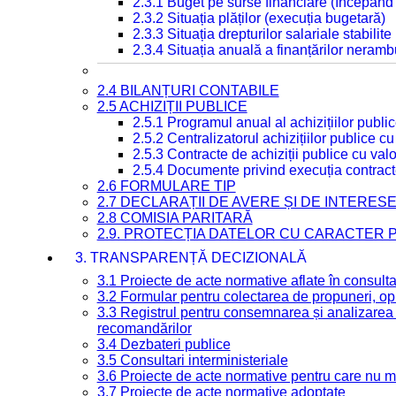
2.3.1 Buget pe surse financiare (începând
2.3.2 Situația plăților (execuția bugetară)
2.3.3 Situația drepturilor salariale stabilit
2.3.4 Situația anuală a finanțărilor neramb
2.4 BILANȚURI CONTABILE
2.5 ACHIZIȚII PUBLICE
2.5.1 Programul anual al achizițiilor publi
2.5.2 Centralizatorul achizițiilor publice 
2.5.3 Contracte de achiziții publice cu va
2.5.4 Documente privind execuția contract
2.6 FORMULARE TIP
2.7 DECLARAȚII DE AVERE ȘI DE INTERES
2.8 COMISIA PARITARĂ
2.9. PROTECȚIA DATELOR CU CARACTER
3. TRANSPARENȚĂ DECIZIONALĂ
3.1 Proiecte de acte normative aflate în consult
3.2 Formular pentru colectarea de propuneri, opi
3.3 Registrul pentru consemnarea și analizarea p
recomandărilor
3.4 Dezbateri publice
3.5 Consultari interministeriale
3.6 Proiecte de acte normative pentru care nu ma
3.7 Proiecte de acte normative adoptate