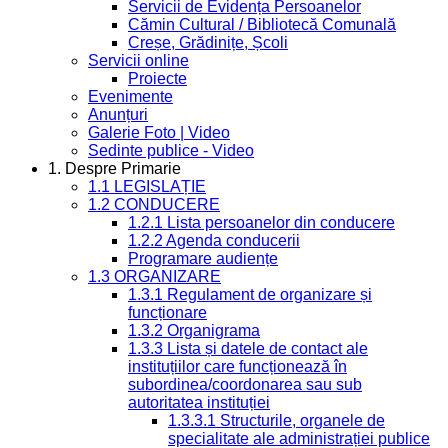
Servicii de Evidența Persoanelor
Cămin Cultural / Bibliotecă Comunală
Creșe, Grădinițe, Școli
Servicii online
Proiecte
Evenimente
Anunțuri
Galerie Foto | Video
Sedinte publice - Video
1. Despre Primarie
1.1 LEGISLAȚIE
1.2 CONDUCERE
1.2.1 Lista persoanelor din conducere
1.2.2 Agenda conducerii
Programare audiențe
1.3 ORGANIZARE
1.3.1 Regulament de organizare și
funcționare
1.3.2 Organigrama
1.3.3 Lista și datele de contact ale
instituțiilor care funcționează în
subordinea/coordonarea sau sub
autoritatea instituției
1.3.3.1 Structurile, organele de
specialitate ale administrației publice