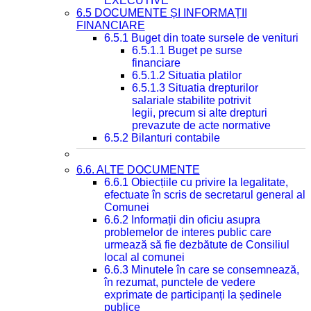
EXECUTIVE
6.5 DOCUMENTE ȘI INFORMAȚII
FINANCIARE
6.5.1 Buget din toate sursele de venituri
6.5.1.1 Buget pe surse
financiare
6.5.1.2 Situatia platilor
6.5.1.3 Situatia drepturilor
salariale stabilite potrivit
legii, precum si alte drepturi
prevazute de acte normative
6.5.2 Bilanturi contabile
6.6. ALTE DOCUMENTE
6.6.1 Obiecțiile cu privire la legalitate,
efectuate în scris de secretarul general al
Comunei
6.6.2 Informații din oficiu asupra
problemelor de interes public care
urmează să fie dezbătute de Consiliul
local al comunei
6.6.3 Minutele în care se consemnează,
în rezumat, punctele de vedere
exprimate de participanți la ședinele
publice