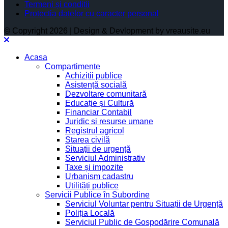
Termeni și condiții
Protectia datelor cu caracter personal
© Copyright 2026 | Design & Devlopment by vreausite.eu
Acasa
Compartimente
Achiziții publice
Asistență socială
Dezvoltare comunitară
Educație și Cultură
Financiar Contabil
Juridic si resurse umane
Registrul agricol
Starea civilă
Situații de urgență
Serviciul Administrativ
Taxe și impozite
Urbanism cadastru
Utilități publice
Servicii Publice în Subordine
Serviciul Voluntar pentru Situații de Urgență
Poliția Locală
Serviciul Public de Gospodărire Comunală