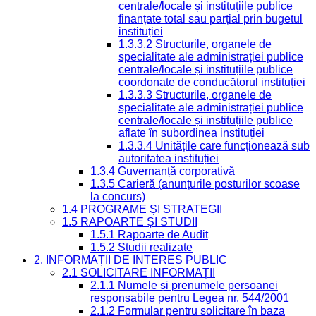
centrale/locale și instituțiile publice
finanțate total sau parțial prin bugetul
instituției
1.3.3.2 Structurile, organele de
specialitate ale administrației publice
centrale/locale și instituțiile publice
coordonate de conducătorul instituției
1.3.3.3 Structurile, organele de
specialitate ale administrației publice
centrale/locale și instituțiile publice
aflate în subordinea instituției
1.3.3.4 Unitățile care funcționează sub
autoritatea instituției
1.3.4 Guvernanță corporativă
1.3.5 Carieră (anunțurile posturilor scoase
la concurs)
1.4 PROGRAME ȘI STRATEGII
1.5 RAPOARTE ȘI STUDII
1.5.1 Rapoarte de Audit
1.5.2 Studii realizate
2. INFORMAȚII DE INTERES PUBLIC
2.1 SOLICITARE INFORMAȚII
2.1.1 Numele și prenumele persoanei
responsabile pentru Legea nr. 544/2001
2.1.2 Formular pentru solicitare în baza