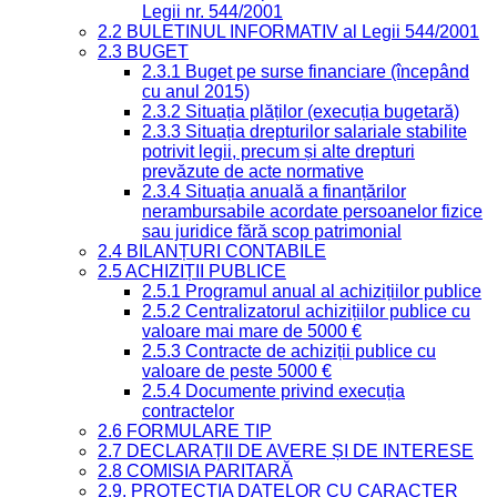
Legii nr. 544/2001
2.2 BULETINUL INFORMATIV al Legii 544/2001
2.3 BUGET
2.3.1 Buget pe surse financiare (începând
cu anul 2015)
2.3.2 Situația plăților (execuția bugetară)
2.3.3 Situația drepturilor salariale stabilite
potrivit legii, precum și alte drepturi
prevăzute de acte normative
2.3.4 Situația anuală a finanțărilor
nerambursabile acordate persoanelor fizice
sau juridice fără scop patrimonial
2.4 BILANȚURI CONTABILE
2.5 ACHIZIȚII PUBLICE
2.5.1 Programul anual al achizițiilor publice
2.5.2 Centralizatorul achizițiilor publice cu
valoare mai mare de 5000 €
2.5.3 Contracte de achiziții publice cu
valoare de peste 5000 €
2.5.4 Documente privind execuția
contractelor
2.6 FORMULARE TIP
2.7 DECLARAȚII DE AVERE ȘI DE INTERESE
2.8 COMISIA PARITARĂ
2.9. PROTECȚIA DATELOR CU CARACTER