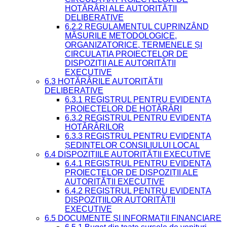
HOTĂRÂRI ALE AUTORITĂȚII
DELIBERATIVE
6.2.2 REGULAMENTUL CUPRINZÂND
MĂSURILE METODOLOGICE,
ORGANIZATORICE, TERMENELE ȘI
CIRCULAȚIA PROIECTELOR DE
DISPOZIȚII ALE AUTORITĂȚII
EXECUTIVE
6.3 HOTĂRÂRILE AUTORITĂȚII
DELIBERATIVE
6.3.1 REGISTRUL PENTRU EVIDENȚA
PROIECTELOR DE HOTĂRÂRI
6.3.2 REGISTRUL PENTRU EVIDENȚA
HOTĂRÂRILOR
6.3.3 REGISTRUL PENTRU EVIDENȚA
ȘEDINȚELOR CONSILIULUI LOCAL
6.4 DISPOZIȚIILE AUTORITĂȚII EXECUTIVE
6.4.1 REGISTRUL PENTRU EVIDENȚA
PROIECTELOR DE DISPOZIȚII ALE
AUTORITĂȚII EXECUTIVE
6.4.2 REGISTRUL PENTRU EVIDENȚA
DISPOZIȚIILOR AUTORITĂȚII
EXECUTIVE
6.5 DOCUMENTE ȘI INFORMAȚII FINANCIARE