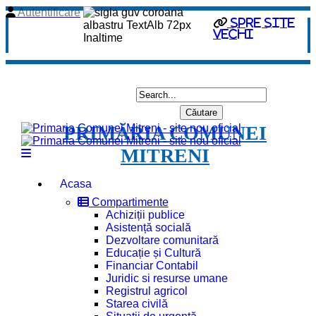
Autentificare
spre site
vechi
PRIMĂRIA COMUNEI
MITRENI
Acasa
Compartimente
Achiziții publice
Asistență socială
Dezvoltare comunitară
Educație și Cultură
Financiar Contabil
Juridic si resurse umane
Registrul agricol
Starea civilă