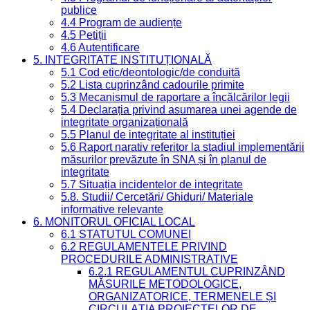
publice
4.4 Program de audiențe
4.5 Petiții
4.6 Autentificare
5. INTEGRITATE INSTITUȚIONALĂ
5.1 Cod etic/deontologic/de conduită
5.2 Lista cuprinzând cadourile primite
5.3 Mecanismul de raportare a încălcărilor legii
5.4 Declarația privind asumarea unei agende de
integritate organizațională
5.5 Planul de integritate al instituției
5.6 Raport narativ referitor la stadiul implementării
măsurilor prevăzute în SNA și în planul de
integritate
5.7 Situația incidentelor de integritate
5.8. Studii/ Cercetări/ Ghiduri/ Materiale
informative relevante
6. MONITORUL OFICIAL LOCAL
6.1 STATUTUL COMUNEI
6.2 REGULAMENTELE PRIVIND
PROCEDURILE ADMINISTRATIVE
6.2.1 REGULAMENTUL CUPRINZÂND
MĂSURILE METODOLOGICE,
ORGANIZATORICE, TERMENELE ȘI
CIRCULAȚIA PROIECTELOR DE