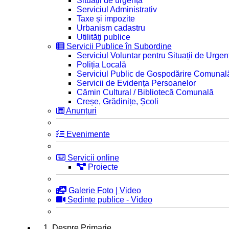
Situații de urgență
Serviciul Administrativ
Taxe și impozite
Urbanism cadastru
Utilități publice
Servicii Publice în Subordine
Serviciul Voluntar pentru Situații de Urgen
Poliția Locală
Serviciul Public de Gospodărire Comunal
Servicii de Evidența Persoanelor
Cămin Cultural / Bibliotecă Comunală
Creșe, Grădinițe, Școli
Anunțuri
Evenimente
Servicii online
Proiecte
Galerie Foto | Video
Sedinte publice - Video
1. Despre Primarie