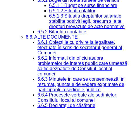
6.5.1 Buget din toate sursele de venituri
6.5.1.1 Buget pe surse financiare
6.5.1.2 Situatia platilor
6.5.1.3 Situatia drepturilor salariale
stabilite potrivit legii, precum si alte
drepturi prevazute de acte normative
6.5.2 Bilanturi contabile
6.6. ALTE DOCUMENTE
6.6.1 Obiecțiile cu privire la legalitate,
efectuate în scris de secretarul general al
Comunei
6.6.2 Informații din oficiu asupra
problemelor de interes public care urmează
să fie dezbătute de Consiliul local al
comunei
6.6.3 Minutele în care se consemnează, în
rezumat, punctele de vedere exprimate de
participanți la ședinele publice
6.6.4 Procesele-verbale ale ședințelor
Consiliului local al comunei
6.6.5 Declarații de căsătorie