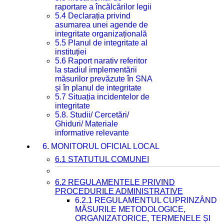
raportare a încălcărilor legii
5.4 Declarația privind
asumarea unei agende de
integritate organizațională
5.5 Planul de integritate al
instituției
5.6 Raport narativ referitor
la stadiul implementării
măsurilor prevăzute în SNA
și în planul de integritate
5.7 Situația incidentelor de
integritate
5.8. Studii/ Cercetări/
Ghiduri/ Materiale
informative relevante
6. MONITORUL OFICIAL LOCAL
6.1 STATUTUL COMUNEI
6.2 REGULAMENTELE PRIVIND
PROCEDURILE ADMINISTRATIVE
6.2.1 REGULAMENTUL CUPRINZÂND
MĂSURILE METODOLOGICE,
ORGANIZATORICE, TERMENELE ȘI