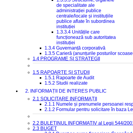
de specialitate ale
administrației publice
centrale/locale și instituțiile
publice aflate în subordinea
instituției
1.3.3.4 Unitățile care
funcționează sub autoritatea
instituției
1.3.4 Guvernanță corporativă
1.3.5 Carieră (anunțurile posturilor scoase
1.4 PROGRAME ȘI STRATEGII
1.5 RAPOARTE ȘI STUDII
1.5.1 Rapoarte de Audit
1.5.2 Studii realizate
2. INFORMAȚII DE INTERES PUBLIC
2.1 SOLICITARE INFORMAȚII
2.1.1 Numele și prenumele persoanei resp
2.1.2 Formular pentru solicitare în baza Le
2.2 BULETINUL INFORMATIV al Legii 544/200
2.3 BUGET