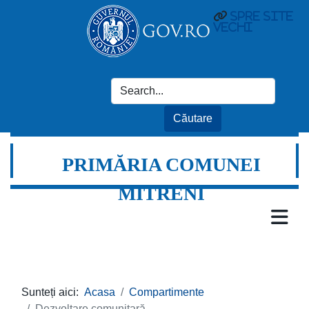
spre site
vechi
PRIMĂRIA COMUNEI
MITRENI
Sunteți aici:
Acasa
Compartimente
Dezvoltare comunitară