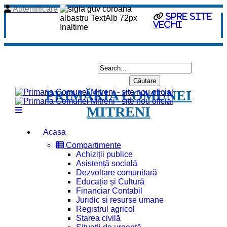
Autentificare
spre site
vechi
PRIMĂRIA COMUNEI
MITRENI
Acasa
Compartimente
Achiziții publice
Asistență socială
Dezvoltare comunitară
Educație și Cultură
Financiar Contabil
Juridic si resurse umane
Registrul agricol
Starea civilă