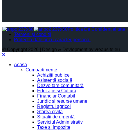
Politica De Confidențialitate
Termeni și condiții
Protectia datelor cu caracter personal
© Copyright 2026 | Design & Devlopment by vreausite.eu
Acasa
Compartimente
Achiziții publice
Asistență socială
Dezvoltare comunitară
Educație și Cultură
Financiar Contabil
Juridic si resurse umane
Registrul agricol
Starea civilă
Situații de urgență
Serviciul Administrativ
Taxe și impozite