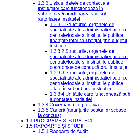
1.3.3 Lista și datele de contact ale
instituțiilor care funcționează în
subordinea/coordonarea sau sub
autoritatea instituției
1.3.3.1 Structurile, organele de
specialitate ale administrației publice
centrale/locale și instituțiile publice
finanțate total sau parțial prin bugetul
instituției
1.3.3.2 Structurile, organele de
specialitate ale administrației publice
centrale/locale și instituțiile publice
coordonate de conducătorul instituției
1.3.3.3 Structurile, organele de
specialitate ale administrației publice
centrale/locale și instituțiile publice
aflate în subordinea instituției
1.3.3.4 Unitățile care funcționează sub
autoritatea instituției
1.3.4 Guvernanță corporativă
1.3.5 Carieră (anunțurile posturilor scoase
la concurs)
1.4 PROGRAME ȘI STRATEGII
1.5 RAPOARTE ȘI STUDII
1.5.1 Rapoarte de Audit