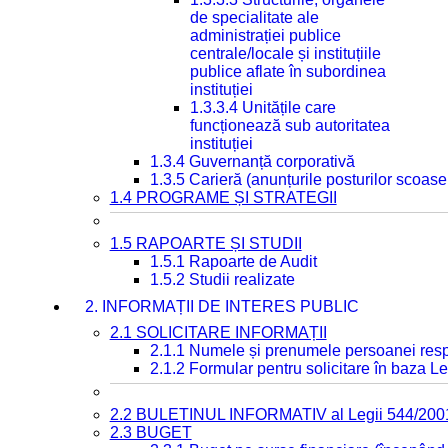
de specialitate ale
administrației publice
centrale/locale și instituțiile
publice aflate în subordinea
instituției
1.3.3.4 Unitățile care
funcționează sub autoritatea
instituției
1.3.4 Guvernanță corporativă
1.3.5 Carieră (anunțurile posturilor scoase
1.4 PROGRAME ȘI STRATEGII
1.5 RAPOARTE ȘI STUDII
1.5.1 Rapoarte de Audit
1.5.2 Studii realizate
2. INFORMAȚII DE INTERES PUBLIC
2.1 SOLICITARE INFORMAȚII
2.1.1 Numele și prenumele persoanei resp
2.1.2 Formular pentru solicitare în baza Le
2.2 BULETINUL INFORMATIV al Legii 544/200
2.3 BUGET