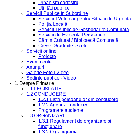
Urbanism cadastru
Utilități publice
Servicii Publice în Subordine
Serviciul Voluntar pentru Situații de Urgență
Poliția Locală
Serviciul Public de Gospodărire Comunală
Servicii de Evidența Persoanelor
Cămin Cultural / Bibliotecă Comunală
Creșe, Grădinițe, Școli
Servicii online
Proiecte
Evenimente
Anunțuri
Galerie Foto | Video
Sedinte publice - Video
1. Despre Primarie
1.1 LEGISLAȚIE
1.2 CONDUCERE
1.2.1 Lista persoanelor din conducere
1.2.2 Agenda conducerii
Programare audiențe
1.3 ORGANIZARE
1.3.1 Regulament de organizare și
funcționare
1.3.2 Organigrama