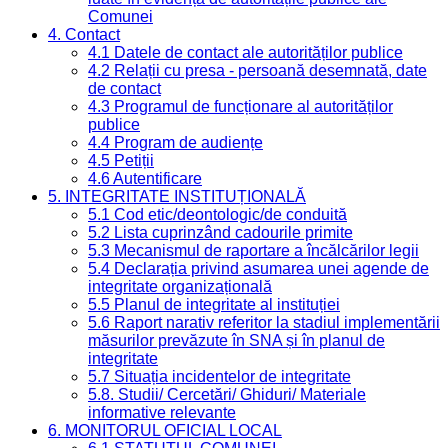
Comunei
4. Contact
4.1 Datele de contact ale autorităților publice
4.2 Relații cu presa - persoană desemnată, date
de contact
4.3 Programul de funcționare al autorităților
publice
4.4 Program de audiențe
4.5 Petiții
4.6 Autentificare
5. INTEGRITATE INSTITUȚIONALĂ
5.1 Cod etic/deontologic/de conduită
5.2 Lista cuprinzând cadourile primite
5.3 Mecanismul de raportare a încălcărilor legii
5.4 Declarația privind asumarea unei agende de
integritate organizațională
5.5 Planul de integritate al instituției
5.6 Raport narativ referitor la stadiul implementării
măsurilor prevăzute în SNA și în planul de
integritate
5.7 Situația incidentelor de integritate
5.8. Studii/ Cercetări/ Ghiduri/ Materiale
informative relevante
6. MONITORUL OFICIAL LOCAL