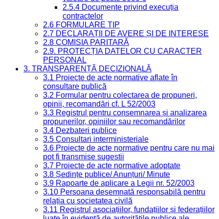
2.5.4 Documente privind execuția
contractelor
2.6 FORMULARE TIP
2.7 DECLARAȚII DE AVERE ȘI DE INTERESE
2.8 COMISIA PARITARĂ
2.9. PROTECȚIA DATELOR CU CARACTER
PERSONAL
3. TRANSPARENȚĂ DECIZIONALĂ
3.1 Proiecte de acte normative aflate în
consultare publică
3.2 Formular pentru colectarea de propuneri,
opinii, recomandări cf. L 52/2003
3.3 Registrul pentru consemnarea și analizarea
propunerilor, opiniilor sau recomandărilor
3.4 Dezbateri publice
3.5 Consultari interministeriale
3.6 Proiecte de acte normative pentru care nu mai
pot fi transmise sugestii
3.7 Proiecte de acte normative adoptate
3.8 Ședințe publice/ Anunțuri/ Minute
3.9 Rapoarte de aplicare a Legii nr. 52/2003
3.10 Persoana desemnată responsabilă pentru
relația cu societatea civilă
3.11 Registrul asociațiilor, fundațiilor și federațiilor
luate în evidență de autoritățile publice ale