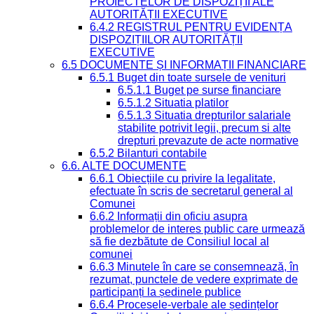
PROIECTELOR DE DISPOZIȚII ALE
AUTORITĂȚII EXECUTIVE
6.4.2 REGISTRUL PENTRU EVIDENȚA
DISPOZIȚIILOR AUTORITĂȚII
EXECUTIVE
6.5 DOCUMENTE ȘI INFORMAȚII FINANCIARE
6.5.1 Buget din toate sursele de venituri
6.5.1.1 Buget pe surse financiare
6.5.1.2 Situatia platilor
6.5.1.3 Situatia drepturilor salariale
stabilite potrivit legii, precum si alte
drepturi prevazute de acte normative
6.5.2 Bilanturi contabile
6.6. ALTE DOCUMENTE
6.6.1 Obiecțiile cu privire la legalitate,
efectuate în scris de secretarul general al
Comunei
6.6.2 Informații din oficiu asupra
problemelor de interes public care urmează
să fie dezbătute de Consiliul local al
comunei
6.6.3 Minutele în care se consemnează, în
rezumat, punctele de vedere exprimate de
participanți la ședinele publice
6.6.4 Procesele-verbale ale ședințelor