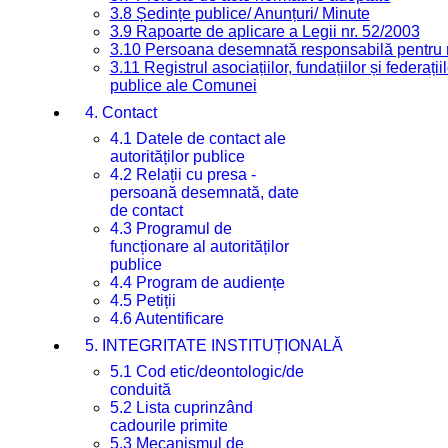
3.8 Ședințe publice/ Anunțuri/ Minute
3.9 Rapoarte de aplicare a Legii nr. 52/2003
3.10 Persoana desemnată responsabilă pentru re
3.11 Registrul asociațiilor, fundațiilor și federații
publice ale Comunei
4. Contact
4.1 Datele de contact ale
autorităților publice
4.2 Relații cu presa -
persoană desemnată, date
de contact
4.3 Programul de
funcționare al autorităților
publice
4.4 Program de audiențe
4.5 Petiții
4.6 Autentificare
5. INTEGRITATE INSTITUȚIONALĂ
5.1 Cod etic/deontologic/de
conduită
5.2 Lista cuprinzând
cadourile primite
5.3 Mecanismul de