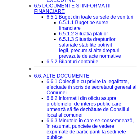
EXECUTIVE
6.5 DOCUMENTE ȘI INFORMAȚII
FINANCIARE
6.5.1 Buget din toate sursele de venituri
6.5.1.1 Buget pe surse
financiare
6.5.1.2 Situatia platilor
6.5.1.3 Situatia drepturilor
salariale stabilite potrivit
legii, precum si alte drepturi
prevazute de acte normative
6.5.2 Bilanturi contabile
6.6. ALTE DOCUMENTE
6.6.1 Obiecțiile cu privire la legalitate,
efectuate în scris de secretarul general al
Comunei
6.6.2 Informații din oficiu asupra
problemelor de interes public care
urmează să fie dezbătute de Consiliul
local al comunei
6.6.3 Minutele în care se consemnează,
în rezumat, punctele de vedere
exprimate de participanți la ședinele
publice