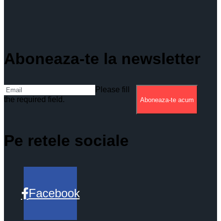
Aboneaza-te la newsletter
Please fill
the required field.
Aboneaza-te acum
Pe retele sociale
Facebook