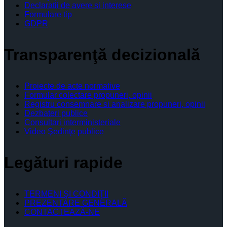
Declaratii de avere si interese
Formulare tip
GDPR
Transparenţă decizională
Proiecte de acte normative
Formular colectare propuneri, opinii
Registru consemnare si analizare propuneri, opinii
Dezbateri publice
Consultari interministeriale
Video Şedinţe publice
Legături rapide
TERMENI ŞI CONDIŢII
PREZENTARE GENERALĂ
CONTACTEAZĂ-NE