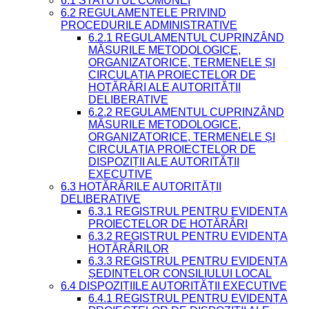
6.1 STATUTUL COMUNEI
6.2 REGULAMENTELE PRIVIND
PROCEDURILE ADMINISTRATIVE
6.2.1 REGULAMENTUL CUPRINZÂND
MĂSURILE METODOLOGICE,
ORGANIZATORICE, TERMENELE ȘI
CIRCULAȚIA PROIECTELOR DE
HOTĂRÂRI ALE AUTORITĂȚII
DELIBERATIVE
6.2.2 REGULAMENTUL CUPRINZÂND
MĂSURILE METODOLOGICE,
ORGANIZATORICE, TERMENELE ȘI
CIRCULAȚIA PROIECTELOR DE
DISPOZIȚII ALE AUTORITĂȚII
EXECUTIVE
6.3 HOTĂRÂRILE AUTORITĂȚII
DELIBERATIVE
6.3.1 REGISTRUL PENTRU EVIDENȚA
PROIECTELOR DE HOTĂRÂRI
6.3.2 REGISTRUL PENTRU EVIDENȚA
HOTĂRÂRILOR
6.3.3 REGISTRUL PENTRU EVIDENȚA
ȘEDINȚELOR CONSILIULUI LOCAL
6.4 DISPOZIȚIILE AUTORITĂȚII EXECUTIVE
6.4.1 REGISTRUL PENTRU EVIDENȚA