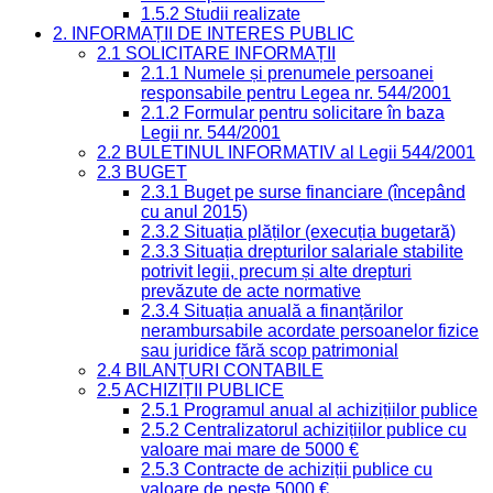
1.5.2 Studii realizate
2. INFORMAȚII DE INTERES PUBLIC
2.1 SOLICITARE INFORMAȚII
2.1.1 Numele și prenumele persoanei
responsabile pentru Legea nr. 544/2001
2.1.2 Formular pentru solicitare în baza
Legii nr. 544/2001
2.2 BULETINUL INFORMATIV al Legii 544/2001
2.3 BUGET
2.3.1 Buget pe surse financiare (începând
cu anul 2015)
2.3.2 Situația plăților (execuția bugetară)
2.3.3 Situația drepturilor salariale stabilite
potrivit legii, precum și alte drepturi
prevăzute de acte normative
2.3.4 Situația anuală a finanțărilor
nerambursabile acordate persoanelor fizice
sau juridice fără scop patrimonial
2.4 BILANȚURI CONTABILE
2.5 ACHIZIȚII PUBLICE
2.5.1 Programul anual al achizițiilor publice
2.5.2 Centralizatorul achizițiilor publice cu
valoare mai mare de 5000 €
2.5.3 Contracte de achiziții publice cu
valoare de peste 5000 €