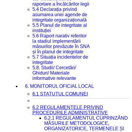
raportare a încălcărilor legii
5.4 Declarația privind
asumarea unei agende de
integritate organizațională
5.5 Planul de integritate al
instituției
5.6 Raport narativ referitor
la stadiul implementării
măsurilor prevăzute în SNA
și în planul de integritate
5.7 Situația incidentelor de
integritate
5.8. Studii/ Cercetări/
Ghiduri/ Materiale
informative relevante
6. MONITORUL OFICIAL LOCAL
6.1 STATUTUL COMUNEI
6.2 REGULAMENTELE PRIVIND
PROCEDURILE ADMINISTRATIVE
6.2.1 REGULAMENTUL CUPRINZÂND
MĂSURILE METODOLOGICE,
ORGANIZATORICE, TERMENELE ȘI