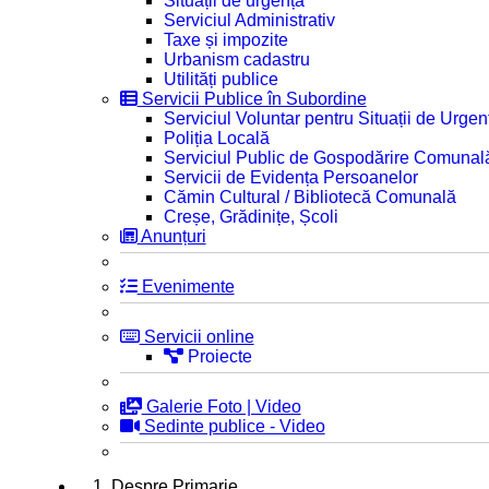
Situații de urgență
Serviciul Administrativ
Taxe și impozite
Urbanism cadastru
Utilități publice
Servicii Publice în Subordine
Serviciul Voluntar pentru Situații de Urgen
Poliția Locală
Serviciul Public de Gospodărire Comunal
Servicii de Evidența Persoanelor
Cămin Cultural / Bibliotecă Comunală
Creșe, Grădinițe, Școli
Anunțuri
Evenimente
Servicii online
Proiecte
Galerie Foto | Video
Sedinte publice - Video
1. Despre Primarie