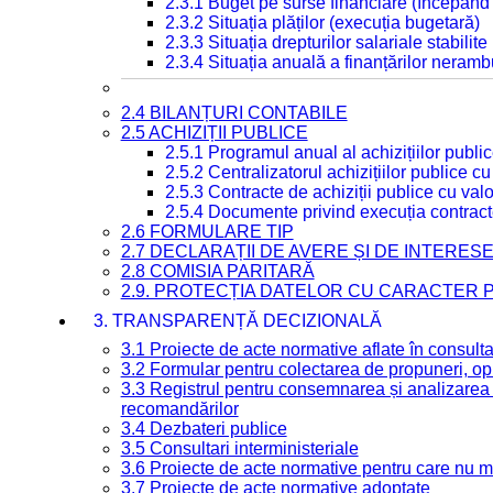
2.3.1 Buget pe surse financiare (începând
2.3.2 Situația plăților (execuția bugetară)
2.3.3 Situația drepturilor salariale stabilit
2.3.4 Situația anuală a finanțărilor neramb
2.4 BILANȚURI CONTABILE
2.5 ACHIZIȚII PUBLICE
2.5.1 Programul anual al achizițiilor publi
2.5.2 Centralizatorul achizițiilor publice 
2.5.3 Contracte de achiziții publice cu va
2.5.4 Documente privind execuția contract
2.6 FORMULARE TIP
2.7 DECLARAȚII DE AVERE ȘI DE INTERES
2.8 COMISIA PARITARĂ
2.9. PROTECȚIA DATELOR CU CARACTER
3. TRANSPARENȚĂ DECIZIONALĂ
3.1 Proiecte de acte normative aflate în consult
3.2 Formular pentru colectarea de propuneri, opi
3.3 Registrul pentru consemnarea și analizarea p
recomandărilor
3.4 Dezbateri publice
3.5 Consultari interministeriale
3.6 Proiecte de acte normative pentru care nu ma
3.7 Proiecte de acte normative adoptate