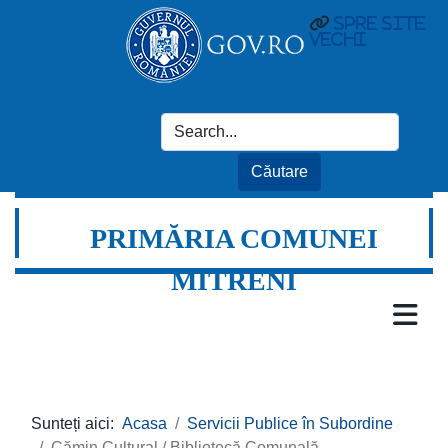
spre site
vechi
PRIMĂRIA COMUNEI
MITRENI
Sunteți aici:
Acasa
Servicii Publice în Subordine
Cămin Cultural / Bibliotecă Comunală