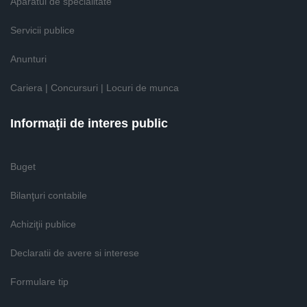
Aparatul de specialitate
Servicii publice
Anunturi
Cariera | Concursuri | Locuri de munca
Informaţii de interes public
Buget
Bilanţuri contabile
Achiziţii publice
Declaratii de avere si interese
Formulare tip