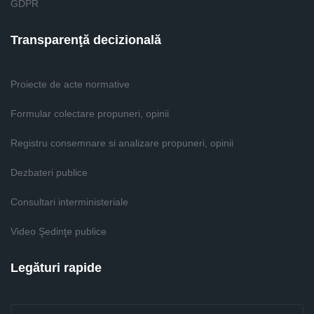
GDPR
Transparenţă decizională
Proiecte de acte normative
Formular colectare propuneri, opinii
Registru consemnare si analizare propuneri, opinii
Dezbateri publice
Consultari interministeriale
Video Şedinţe publice
Legături rapide