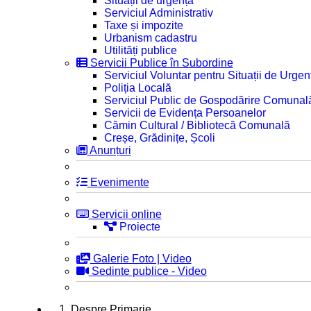
Situații de urgență
Serviciul Administrativ
Taxe și impozite
Urbanism cadastru
Utilități publice
Servicii Publice în Subordine
Serviciul Voluntar pentru Situații de Urgen
Poliția Locală
Serviciul Public de Gospodărire Comunal
Servicii de Evidența Persoanelor
Cămin Cultural / Bibliotecă Comunală
Creșe, Grădinițe, Școli
Anunțuri
Evenimente
Servicii online
Proiecte
Galerie Foto | Video
Sedinte publice - Video
1. Despre Primarie