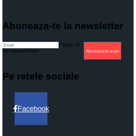
Aboneaza-te la newsletter
Please fill
the required field.
Aboneaza-te acum
Pe retele sociale
Facebook