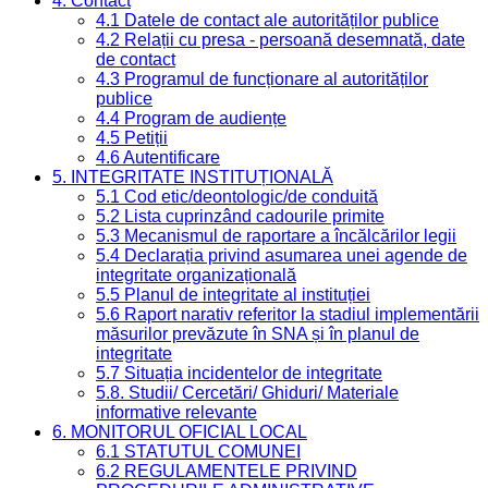
4. Contact
4.1 Datele de contact ale autorităților publice
4.2 Relații cu presa - persoană desemnată, date
de contact
4.3 Programul de funcționare al autorităților
publice
4.4 Program de audiențe
4.5 Petiții
4.6 Autentificare
5. INTEGRITATE INSTITUȚIONALĂ
5.1 Cod etic/deontologic/de conduită
5.2 Lista cuprinzând cadourile primite
5.3 Mecanismul de raportare a încălcărilor legii
5.4 Declarația privind asumarea unei agende de
integritate organizațională
5.5 Planul de integritate al instituției
5.6 Raport narativ referitor la stadiul implementării
măsurilor prevăzute în SNA și în planul de
integritate
5.7 Situația incidentelor de integritate
5.8. Studii/ Cercetări/ Ghiduri/ Materiale
informative relevante
6. MONITORUL OFICIAL LOCAL
6.1 STATUTUL COMUNEI
6.2 REGULAMENTELE PRIVIND