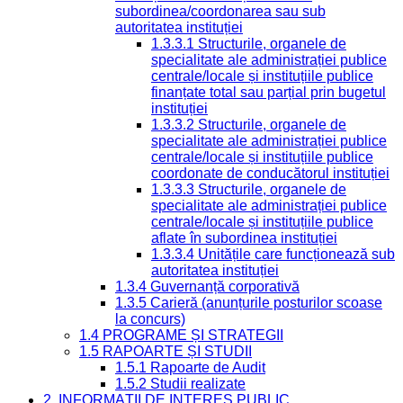
subordinea/coordonarea sau sub
autoritatea instituției
1.3.3.1 Structurile, organele de
specialitate ale administrației publice
centrale/locale și instituțiile publice
finanțate total sau parțial prin bugetul
instituției
1.3.3.2 Structurile, organele de
specialitate ale administrației publice
centrale/locale și instituțiile publice
coordonate de conducătorul instituției
1.3.3.3 Structurile, organele de
specialitate ale administrației publice
centrale/locale și instituțiile publice
aflate în subordinea instituției
1.3.3.4 Unitățile care funcționează sub
autoritatea instituției
1.3.4 Guvernanță corporativă
1.3.5 Carieră (anunțurile posturilor scoase
la concurs)
1.4 PROGRAME ȘI STRATEGII
1.5 RAPOARTE ȘI STUDII
1.5.1 Rapoarte de Audit
1.5.2 Studii realizate
2. INFORMAȚII DE INTERES PUBLIC