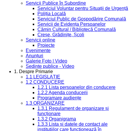
Servicii Publice în Subordine
Serviciul Voluntar pentru Situații de Urgență
Poliția Locală
Serviciul Public de Gospodărire Comunală
Servicii de Evidența Persoanelor
Cămin Cultural / Bibliotecă Comunală
Creșe, Grădinițe, Școli
Servicii online
Proiecte
Evenimente
Anunțuri
Galerie Foto | Video
Sedinte publice - Video
1. Despre Primarie
1.1 LEGISLAȚIE
1.2 CONDUCERE
1.2.1 Lista persoanelor din conducere
1.2.2 Agenda conducerii
Programare audiențe
1.3 ORGANIZARE
1.3.1 Regulament de organizare și
funcționare
1.3.2 Organigrama
1.3.3 Lista și datele de contact ale
instituțiilor care funcționează în