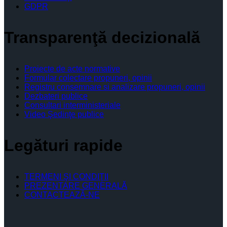
GDPR
Transparenţă decizională
Proiecte de acte normative
Formular colectare propuneri, opinii
Registru consemnare si analizare propuneri, opinii
Dezbateri publice
Consultari interministeriale
Video Şedinţe publice
Legături rapide
TERMENI ŞI CONDIŢII
PREZENTARE GENERALĂ
CONTACTEAZĂ-NE