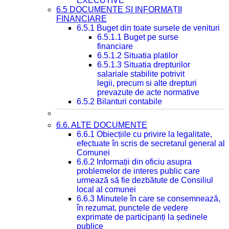
EXECUTIVE
6.5 DOCUMENTE ȘI INFORMAȚII
FINANCIARE
6.5.1 Buget din toate sursele de venituri
6.5.1.1 Buget pe surse
financiare
6.5.1.2 Situatia platilor
6.5.1.3 Situatia drepturilor
salariale stabilite potrivit
legii, precum si alte drepturi
prevazute de acte normative
6.5.2 Bilanturi contabile
6.6. ALTE DOCUMENTE
6.6.1 Obiecțiile cu privire la legalitate,
efectuate în scris de secretarul general al
Comunei
6.6.2 Informații din oficiu asupra
problemelor de interes public care
urmează să fie dezbătute de Consiliul
local al comunei
6.6.3 Minutele în care se consemnează,
în rezumat, punctele de vedere
exprimate de participanți la ședinele
publice