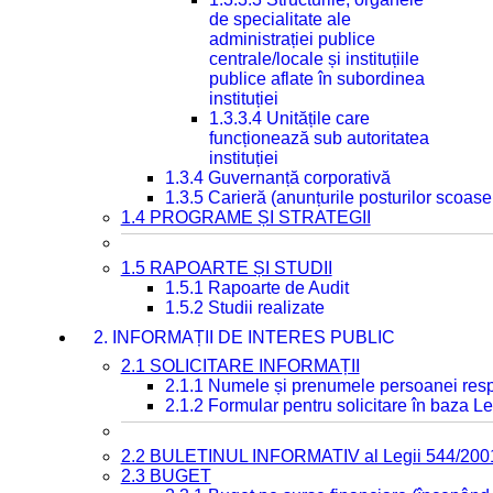
de specialitate ale
administrației publice
centrale/locale și instituțiile
publice aflate în subordinea
instituției
1.3.3.4 Unitățile care
funcționează sub autoritatea
instituției
1.3.4 Guvernanță corporativă
1.3.5 Carieră (anunțurile posturilor scoase
1.4 PROGRAME ȘI STRATEGII
1.5 RAPOARTE ȘI STUDII
1.5.1 Rapoarte de Audit
1.5.2 Studii realizate
2. INFORMAȚII DE INTERES PUBLIC
2.1 SOLICITARE INFORMAȚII
2.1.1 Numele și prenumele persoanei resp
2.1.2 Formular pentru solicitare în baza Le
2.2 BULETINUL INFORMATIV al Legii 544/200
2.3 BUGET