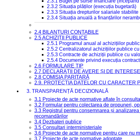
2.3.1 Buget pe surse financiare (începând
2.3.2 Situația plăților (execuția bugetară)
2.3.3 Situația drepturilor salariale stabilit
2.3.4 Situația anuală a finanțărilor neramb
2.4 BILANȚURI CONTABILE
2.5 ACHIZIȚII PUBLICE
2.5.1 Programul anual al achizițiilor publi
2.5.2 Centralizatorul achizițiilor publice 
2.5.3 Contracte de achiziții publice cu va
2.5.4 Documente privind execuția contract
2.6 FORMULARE TIP
2.7 DECLARAȚII DE AVERE ȘI DE INTERES
2.8 COMISIA PARITARĂ
2.9. PROTECȚIA DATELOR CU CARACTER
3. TRANSPARENȚĂ DECIZIONALĂ
3.1 Proiecte de acte normative aflate în consult
3.2 Formular pentru colectarea de propuneri, opi
3.3 Registrul pentru consemnarea și analizarea p
recomandărilor
3.4 Dezbateri publice
3.5 Consultari interministeriale
3.6 Proiecte de acte normative pentru care nu ma
3.7 Proiecte de acte normative adoptate