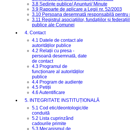
3.8 Ședințe publice/ Anunțuri/ Minute
3.9 Rapoarte de aplicare a Legii nr. 52/2003
3.10 Persoana desemnată responsabilă pentru re
3.11 Registrul asociațiilor, fundațiilor și federații
publice ale Comunei
4. Contact
4.1 Datele de contact ale
autorităților publice
4.2 Relații cu presa -
persoană desemnată, date
de contact
4.3 Programul de
funcționare al autorităților
publice
4.4 Program de audiențe
4.5 Petiții
4.6 Autentificare
5. INTEGRITATE INSTITUȚIONALĂ
5.1 Cod etic/deontologic/de
conduită
5.2 Lista cuprinzând
cadourile primite
5.3 Mecanismul de