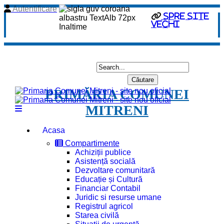
Autentificare
spre site
vechi
PRIMĂRIA COMUNEI
MITRENI
Acasa
Compartimente
Achiziții publice
Asistență socială
Dezvoltare comunitară
Educație și Cultură
Financiar Contabil
Juridic si resurse umane
Registrul agricol
Starea civilă