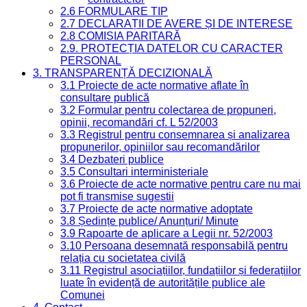
2.6 FORMULARE TIP
2.7 DECLARAȚII DE AVERE ȘI DE INTERESE
2.8 COMISIA PARITARĂ
2.9. PROTECȚIA DATELOR CU CARACTER
PERSONAL
3. TRANSPARENȚĂ DECIZIONALĂ
3.1 Proiecte de acte normative aflate în
consultare publică
3.2 Formular pentru colectarea de propuneri,
opinii, recomandări cf. L 52/2003
3.3 Registrul pentru consemnarea și analizarea
propunerilor, opiniilor sau recomandărilor
3.4 Dezbateri publice
3.5 Consultari interministeriale
3.6 Proiecte de acte normative pentru care nu mai
pot fi transmise sugestii
3.7 Proiecte de acte normative adoptate
3.8 Ședințe publice/ Anunțuri/ Minute
3.9 Rapoarte de aplicare a Legii nr. 52/2003
3.10 Persoana desemnată responsabilă pentru
relația cu societatea civilă
3.11 Registrul asociațiilor, fundațiilor și federațiilor
luate în evidență de autoritățile publice ale
Comunei