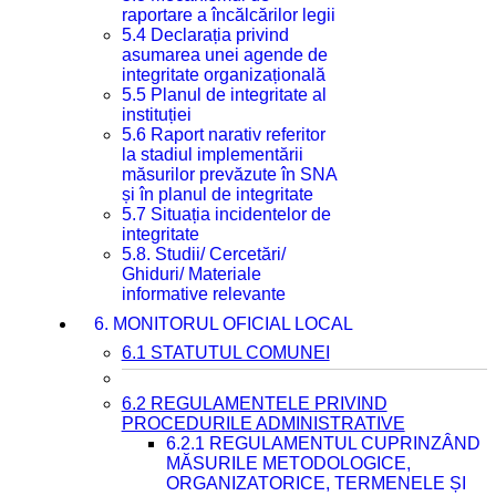
raportare a încălcărilor legii
5.4 Declarația privind
asumarea unei agende de
integritate organizațională
5.5 Planul de integritate al
instituției
5.6 Raport narativ referitor
la stadiul implementării
măsurilor prevăzute în SNA
și în planul de integritate
5.7 Situația incidentelor de
integritate
5.8. Studii/ Cercetări/
Ghiduri/ Materiale
informative relevante
6. MONITORUL OFICIAL LOCAL
6.1 STATUTUL COMUNEI
6.2 REGULAMENTELE PRIVIND
PROCEDURILE ADMINISTRATIVE
6.2.1 REGULAMENTUL CUPRINZÂND
MĂSURILE METODOLOGICE,
ORGANIZATORICE, TERMENELE ȘI