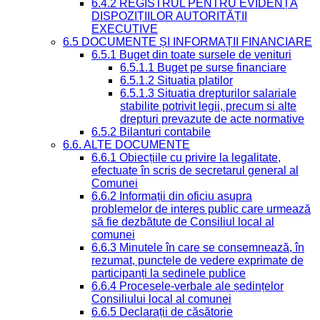
6.4.2 REGISTRUL PENTRU EVIDENȚA
DISPOZIȚIILOR AUTORITĂȚII
EXECUTIVE
6.5 DOCUMENTE ȘI INFORMAȚII FINANCIARE
6.5.1 Buget din toate sursele de venituri
6.5.1.1 Buget pe surse financiare
6.5.1.2 Situatia platilor
6.5.1.3 Situatia drepturilor salariale
stabilite potrivit legii, precum si alte
drepturi prevazute de acte normative
6.5.2 Bilanturi contabile
6.6. ALTE DOCUMENTE
6.6.1 Obiecțiile cu privire la legalitate,
efectuate în scris de secretarul general al
Comunei
6.6.2 Informații din oficiu asupra
problemelor de interes public care urmează
să fie dezbătute de Consiliul local al
comunei
6.6.3 Minutele în care se consemnează, în
rezumat, punctele de vedere exprimate de
participanți la ședinele publice
6.6.4 Procesele-verbale ale ședințelor
Consiliului local al comunei
6.6.5 Declarații de căsătorie