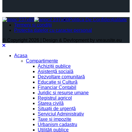
Politica De Confidențialitate
Termeni și condiții
Protectia datelor cu caracter personal
© Copyright 2026 | Design & Devlopment by vreausite.eu
Acasa
Compartimente
Achiziții publice
Asistență socială
Dezvoltare comunitară
Educație și Cultură
Financiar Contabil
Juridic si resurse umane
Registrul agricol
Starea civilă
Situații de urgență
Serviciul Administrativ
Taxe și impozite
Urbanism cadastru
Utilități publice