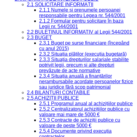
2.1 SOLICITARE INFORMAȚII
2.1.1 Numele și prenumele persoanei
responsabile pentru Legea nr. 544/2001
2.1.2 Formular pentru solicitare în baza
Legii nr. 544/2001
2.2 BULETINUL INFORMATIV al Legii 544/2001
2.3 BUGET
2.3.1 Buget pe surse financiare (începând
cu anul 2015)
2.3.2 Situația plăților (execuția bugetară)
2.3.3 Situația drepturilor salariale stabilite
potrivit legii, precum și alte drepturi
prevăzute de acte normative
2.3.4 Situația anuală a finanțărilor
nerambursabile acordate persoanelor fizice
sau juridice fără scop patrimonial
2.4 BILANȚURI CONTABILE
2.5 ACHIZIȚII PUBLICE
2.5.1 Programul anual al achizițiilor publice
2.5.2 Centralizatorul achizițiilor publice cu
valoare mai mare de 5000 €
2.5.3 Contracte de achiziții publice cu
valoare de peste 5000 €
2.5.4 Documente privind execuția
contractelor