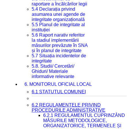
raportare a încălcărilor legii
5.4 Declarația privind
asumarea unei agende de
integritate organizațională
5.5 Planul de integritate al
instituției
5.6 Raport narativ referitor
la stadiul implementării
măsurilor prevăzute în SNA
și în planul de integritate
5.7 Situația incidentelor de
integritate
5.8. Studii/ Cercetări/
Ghiduri/ Materiale
informative relevante
6. MONITORUL OFICIAL LOCAL
6.1 STATUTUL COMUNEI
6.2 REGULAMENTELE PRIVIND
PROCEDURILE ADMINISTRATIVE
6.2.1 REGULAMENTUL CUPRINZÂND
MĂSURILE METODOLOGICE,
ORGANIZATORICE, TERMENELE ȘI