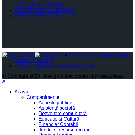
TERMENI ŞI CONDIŢII
PREZENTARE GENERALĂ
CONTACTEAZĂ-NE
Politica De Confidențialitate
Termeni și condiții
Protectia datelor cu caracter personal
© Copyright 2026 | Design & Devlopment by vreausite.eu
Acasa
Compartimente
Achiziții publice
Asistență socială
Dezvoltare comunitară
Educație și Cultură
Financiar Contabil
Juridic si resurse umane