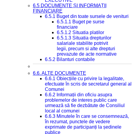
EXECUTIVE
6.5 DOCUMENTE ȘI INFORMAȚII
FINANCIARE
6.5.1 Buget din toate sursele de venituri
6.5.1.1 Buget pe surse
financiare
6.5.1.2 Situatia platilor
6.5.1.3 Situatia drepturilor
salariale stabilite potrivit
legii, precum si alte drepturi
prevazute de acte normative
6.5.2 Bilanturi contabile
6.6. ALTE DOCUMENTE
6.6.1 Obiecțiile cu privire la legalitate,
efectuate în scris de secretarul general al
Comunei
6.6.2 Informații din oficiu asupra
problemelor de interes public care
urmează să fie dezbătute de Consiliul
local al comunei
6.6.3 Minutele în care se consemnează,
în rezumat, punctele de vedere
exprimate de participanți la ședinele
publice