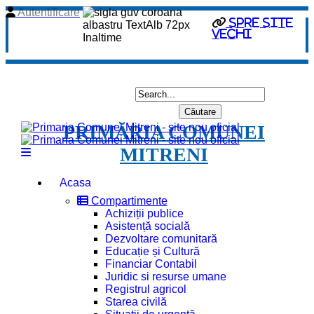
Autentificare
spre site
vechi
PRIMĂRIA COMUNEI
MITRENI
Acasa
Compartimente
Achiziții publice
Asistență socială
Dezvoltare comunitară
Educație și Cultură
Financiar Contabil
Juridic si resurse umane
Registrul agricol
Starea civilă