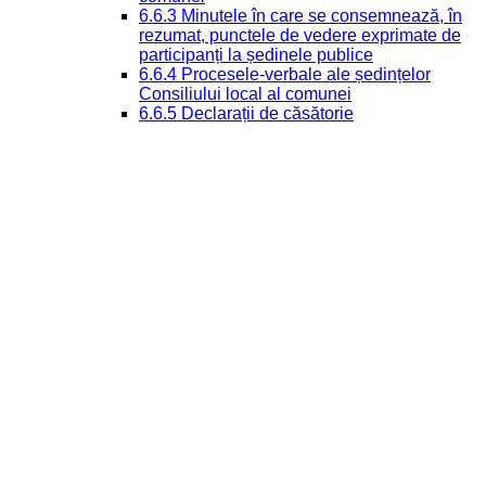
6.6.3 Minutele în care se consemnează, în
rezumat, punctele de vedere exprimate de
participanți la ședinele publice
6.6.4 Procesele-verbale ale ședințelor
Consiliului local al comunei
6.6.5 Declarații de căsătorie