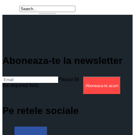
Aboneaza-te la newsletter
Please fill
the required field.
Aboneaza-te acum
Pe retele sociale