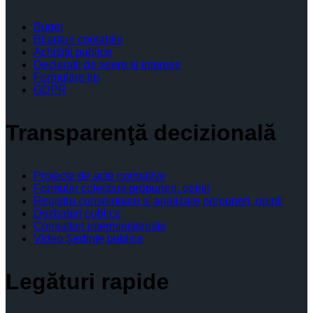
Buget
Bilanţuri contabile
Achiziţii publice
Declaratii de avere si interese
Formulare tip
GDPR
Transparenţă decizională
Proiecte de acte normative
Formular colectare propuneri, opinii
Registru consemnare si analizare propuneri, opinii
Dezbateri publice
Consultari interministeriale
Video Şedinţe publice
Legături rapide