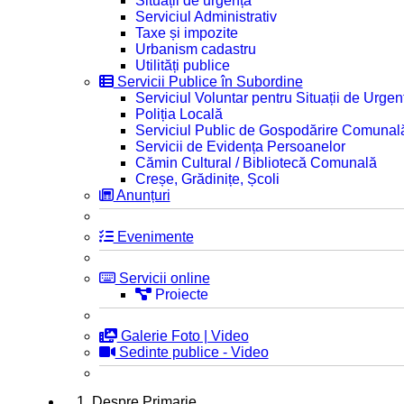
Situații de urgență
Serviciul Administrativ
Taxe și impozite
Urbanism cadastru
Utilități publice
Servicii Publice în Subordine
Serviciul Voluntar pentru Situații de Urgen
Poliția Locală
Serviciul Public de Gospodărire Comunal
Servicii de Evidența Persoanelor
Cămin Cultural / Bibliotecă Comunală
Creșe, Grădinițe, Școli
Anunțuri
Evenimente
Servicii online
Proiecte
Galerie Foto | Video
Sedinte publice - Video
1. Despre Primarie