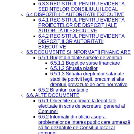
6.3.3 REGISTRUL PENTRU EVIDENȚA
ȘEDINȚELOR CONSILIULUI LOCAL
6.4 DISPOZIȚIILE AUTORITĂȚII EXECUTIVE
6.4.1 REGISTRUL PENTRU EVIDENȚA
PROIECTELOR DE DISPOZIȚII ALE
AUTORITĂȚII EXECUTIVE
6.4.2 REGISTRUL PENTRU EVIDENȚA
DISPOZIȚIILOR AUTORITĂȚII
EXECUTIVE
6.5 DOCUMENTE ȘI INFORMAȚII FINANCIARE
6.5.1 Buget din toate sursele de venituri
6.5.1.1 Buget pe surse financiare
6.5.1.2 Situatia platilor
6.5.1.3 Situatia drepturilor salariale
stabilite potrivit legii, precum si alte
drepturi prevazute de acte normative
6.5.2 Bilanturi contabile
6.6. ALTE DOCUMENTE
6.6.1 Obiecțiile cu privire la legalitate,
efectuate în scris de secretarul general al
Comunei
6.6.2 Informații din oficiu asupra
problemelor de interes public care urmează
să fie dezbătute de Consiliul local al
comunei