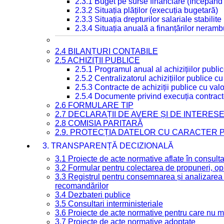
2.3.1 Buget pe surse financiare (începând
2.3.2 Situația plăților (execuția bugetară)
2.3.3 Situația drepturilor salariale stabilit
2.3.4 Situația anuală a finanțărilor neramb
2.4 BILANȚURI CONTABILE
2.5 ACHIZIȚII PUBLICE
2.5.1 Programul anual al achizițiilor publi
2.5.2 Centralizatorul achizițiilor publice 
2.5.3 Contracte de achiziții publice cu va
2.5.4 Documente privind execuția contract
2.6 FORMULARE TIP
2.7 DECLARAȚII DE AVERE ȘI DE INTERES
2.8 COMISIA PARITARĂ
2.9. PROTECȚIA DATELOR CU CARACTER
3. TRANSPARENȚĂ DECIZIONALĂ
3.1 Proiecte de acte normative aflate în consult
3.2 Formular pentru colectarea de propuneri, opi
3.3 Registrul pentru consemnarea și analizarea p
recomandărilor
3.4 Dezbateri publice
3.5 Consultari interministeriale
3.6 Proiecte de acte normative pentru care nu ma
3.7 Proiecte de acte normative adoptate