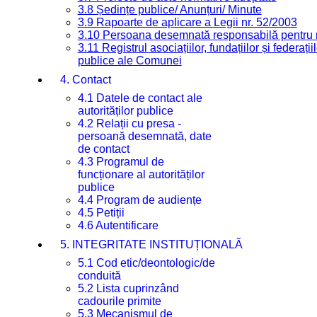
3.8 Ședințe publice/ Anunțuri/ Minute
3.9 Rapoarte de aplicare a Legii nr. 52/2003
3.10 Persoana desemnată responsabilă pentru re
3.11 Registrul asociațiilor, fundațiilor și federații
publice ale Comunei
4. Contact
4.1 Datele de contact ale
autorităților publice
4.2 Relații cu presa -
persoană desemnată, date
de contact
4.3 Programul de
funcționare al autorităților
publice
4.4 Program de audiențe
4.5 Petiții
4.6 Autentificare
5. INTEGRITATE INSTITUȚIONALĂ
5.1 Cod etic/deontologic/de
conduită
5.2 Lista cuprinzând
cadourile primite
5.3 Mecanismul de