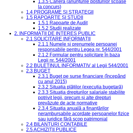
1.3.5 Carieră (anunțurile posturilor scoase
la concurs)
1.4 PROGRAME ȘI STRATEGII
1.5 RAPOARTE ȘI STUDII
1.5.1 Rapoarte de Audit
1.5.2 Studii realizate
2. INFORMAȚII DE INTERES PUBLIC
2.1 SOLICITARE INFORMAȚII
2.1.1 Numele și prenumele persoanei
responsabile pentru Legea nr. 544/2001
2.1.2 Formular pentru solicitare în baza
Legii nr. 544/2001
2.2 BULETINUL INFORMATIV al Legii 544/2001
2.3 BUGET
2.3.1 Buget pe surse financiare (începând
cu anul 2015)
2.3.2 Situația plăților (execuția bugetară)
2.3.3 Situația drepturilor salariale stabilite
potrivit legii, precum și alte drepturi
prevăzute de acte normative
2.3.4 Situația anuală a finanțărilor
nerambursabile acordate persoanelor fizice
sau juridice fără scop patrimonial
2.4 BILANȚURI CONTABILE
2.5 ACHIZIȚII PUBLICE