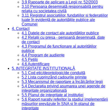
3.9 Rapoarte de aplicare a Legii nr. 52/2003
3.10 Persoana desemnată responsabilă pentru
relația cu societatea civilă
3.11 Registrul asociațiilor, fundațiilor și federațiilor
luate în evidență de autoritățile publice ale
Comunei
4. Contact
4.1 Datele de contact ale autorităților publice
4.2 Relații cu presa - persoană desemnată, date
de contact
4.3 Programul de funcționare al autorităților
publice
4.4 Program de audiențe
4.5 Petiții
4.6 Autentificare
5. INTEGRITATE INSTITUȚIONALĂ
5.1 Cod etic/deontologic/de conduită
5.2 Lista cuprinzând cadourile primite
5.3 Mecanismul de raportare a încălcărilor legii
5.4 Declarația privind asumarea unei agende de
integritate organizațională
5.5 Planul de integritate al instituției
5.6 Raport narativ referitor la stadiul implementării
măsurilor prevăzute în SNA și în planul de
integritate