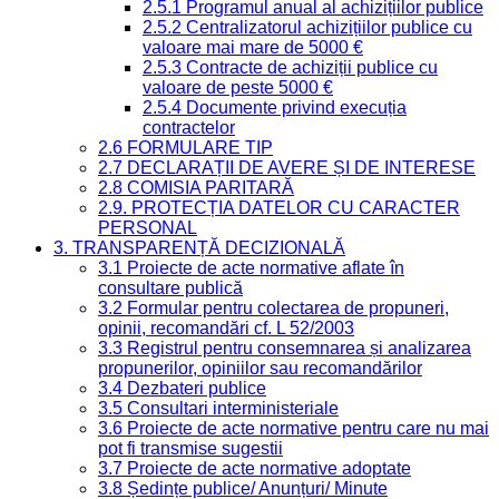
2.5.1 Programul anual al achizițiilor publice
2.5.2 Centralizatorul achizițiilor publice cu
valoare mai mare de 5000 €
2.5.3 Contracte de achiziții publice cu
valoare de peste 5000 €
2.5.4 Documente privind execuția
contractelor
2.6 FORMULARE TIP
2.7 DECLARAȚII DE AVERE ȘI DE INTERESE
2.8 COMISIA PARITARĂ
2.9. PROTECȚIA DATELOR CU CARACTER
PERSONAL
3. TRANSPARENȚĂ DECIZIONALĂ
3.1 Proiecte de acte normative aflate în
consultare publică
3.2 Formular pentru colectarea de propuneri,
opinii, recomandări cf. L 52/2003
3.3 Registrul pentru consemnarea și analizarea
propunerilor, opiniilor sau recomandărilor
3.4 Dezbateri publice
3.5 Consultari interministeriale
3.6 Proiecte de acte normative pentru care nu mai
pot fi transmise sugestii
3.7 Proiecte de acte normative adoptate
3.8 Ședințe publice/ Anunțuri/ Minute