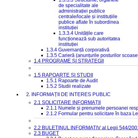
de specialitate ale
administrației publice
centrale/locale și instituțiile
publice aflate în subordinea
instituției
1.3.3.4 Unitățile care
funcționează sub autoritatea
instituției
1.3.4 Guvernanță corporativă
1.3.5 Carieră (anunțurile posturilor scoase
1.4 PROGRAME ȘI STRATEGII
1.5 RAPOARTE ȘI STUDII
1.5.1 Rapoarte de Audit
1.5.2 Studii realizate
2. INFORMAȚII DE INTERES PUBLIC
2.1 SOLICITARE INFORMAȚII
2.1.1 Numele și prenumele persoanei resp
2.1.2 Formular pentru solicitare în baza Le
2.2 BULETINUL INFORMATIV al Legii 544/200
2.3 BUGET