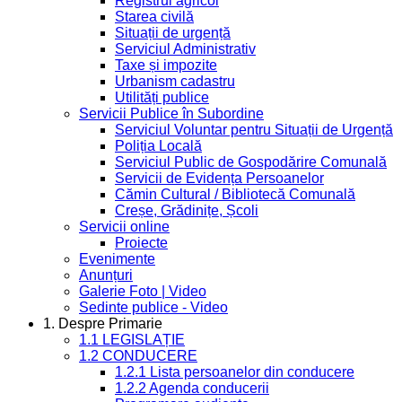
Registrul agricol
Starea civilă
Situații de urgență
Serviciul Administrativ
Taxe și impozite
Urbanism cadastru
Utilități publice
Servicii Publice în Subordine
Serviciul Voluntar pentru Situații de Urgență
Poliția Locală
Serviciul Public de Gospodărire Comunală
Servicii de Evidența Persoanelor
Cămin Cultural / Bibliotecă Comunală
Creșe, Grădinițe, Școli
Servicii online
Proiecte
Evenimente
Anunțuri
Galerie Foto | Video
Sedinte publice - Video
1. Despre Primarie
1.1 LEGISLAȚIE
1.2 CONDUCERE
1.2.1 Lista persoanelor din conducere
1.2.2 Agenda conducerii