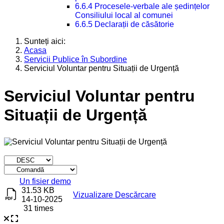
6.6.4 Procesele-verbale ale ședințelor
Consiliului local al comunei
6.6.5 Declarații de căsătorie
Sunteți aici:
Acasa
Servicii Publice în Subordine
Serviciul Voluntar pentru Situații de Urgență
Serviciul Voluntar pentru
Situații de Urgență
Titlu
Descărcare
Un fisier demo
31.53 KB
Vizualizare
Descărcare
14-10-2025
31 times