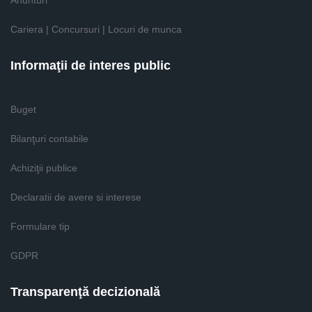
Anunturi
Cariera | Concursuri | Locuri de munca
Informaţii de interes public
Buget
Bilanţuri contabile
Achiziţii publice
Declaratii de avere si interese
Formulare tip
GDPR
Transparenţă decizională