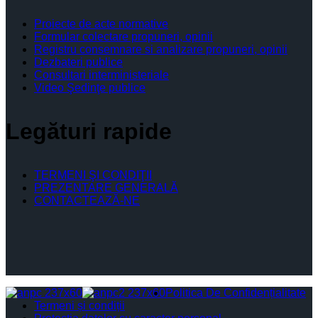
Proiecte de acte normative
Formular colectare propuneri, opinii
Registru consemnare si analizare propuneri, opinii
Dezbateri publice
Consultari interministeriale
Video Şedinţe publice
Legături rapide
TERMENI ŞI CONDIŢII
PREZENTARE GENERALĂ
CONTACTEAZĂ-NE
Politica De Confidențialitate
Termeni și condiții