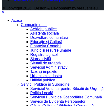
Protectia datelor cu caracter personal
© Copyright 2026 | Design & Devlopment by vreausite.eu
Acasa
Compartimente
Achiziții publice
Asistență socială
Dezvoltare comunitară
Educație și Cultură
Financiar Contabil
Juridic si resurse umane
Registrul agricol
Starea civilă
Situații de urgență
Serviciul Administrativ
Taxe și impozite
Urbanism cadastru
Utilități publice
Servicii Publice în Subordine
Serviciul Voluntar pentru Situații de Urgență
Poliția Locală
Serviciul Public de Gospodărire Comunală
Servicii de Evidența Persoanelor
Cămin Cultural / Bibliotecă Comunală