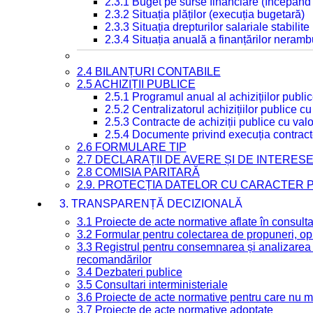
2.3.1 Buget pe surse financiare (începând
2.3.2 Situația plăților (execuția bugetară)
2.3.3 Situația drepturilor salariale stabilit
2.3.4 Situația anuală a finanțărilor neramb
2.4 BILANȚURI CONTABILE
2.5 ACHIZIȚII PUBLICE
2.5.1 Programul anual al achizițiilor publi
2.5.2 Centralizatorul achizițiilor publice 
2.5.3 Contracte de achiziții publice cu va
2.5.4 Documente privind execuția contract
2.6 FORMULARE TIP
2.7 DECLARAȚII DE AVERE ȘI DE INTERES
2.8 COMISIA PARITARĂ
2.9. PROTECȚIA DATELOR CU CARACTER
3. TRANSPARENȚĂ DECIZIONALĂ
3.1 Proiecte de acte normative aflate în consult
3.2 Formular pentru colectarea de propuneri, opi
3.3 Registrul pentru consemnarea și analizarea p
recomandărilor
3.4 Dezbateri publice
3.5 Consultari interministeriale
3.6 Proiecte de acte normative pentru care nu ma
3.7 Proiecte de acte normative adoptate