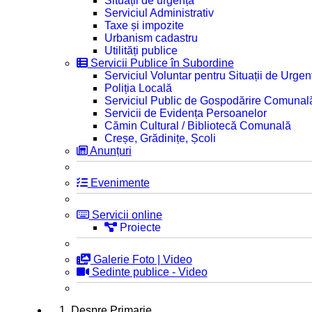
Situații de urgență
Serviciul Administrativ
Taxe și impozite
Urbanism cadastru
Utilități publice
Servicii Publice în Subordine
Serviciul Voluntar pentru Situații de Urgen
Poliția Locală
Serviciul Public de Gospodărire Comunal
Servicii de Evidența Persoanelor
Cămin Cultural / Bibliotecă Comunală
Creșe, Grădinițe, Școli
Anunțuri
Evenimente
Servicii online
Proiecte
Galerie Foto | Video
Sedinte publice - Video
1. Despre Primarie