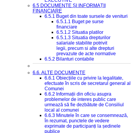
EXECUTIVE
6.5 DOCUMENTE ȘI INFORMAȚII
FINANCIARE
6.5.1 Buget din toate sursele de venituri
6.5.1.1 Buget pe surse
financiare
6.5.1.2 Situatia platilor
6.5.1.3 Situatia drepturilor
salariale stabilite potrivit
legii, precum si alte drepturi
prevazute de acte normative
6.5.2 Bilanturi contabile
6.6. ALTE DOCUMENTE
6.6.1 Obiecțiile cu privire la legalitate,
efectuate în scris de secretarul general al
Comunei
6.6.2 Informații din oficiu asupra
problemelor de interes public care
urmează să fie dezbătute de Consiliul
local al comunei
6.6.3 Minutele în care se consemnează,
în rezumat, punctele de vedere
exprimate de participanți la ședinele
publice