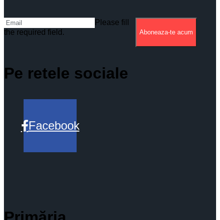
Please fill
the required field.
Aboneaza-te acum
Pe retele sociale
Facebook
Primăria