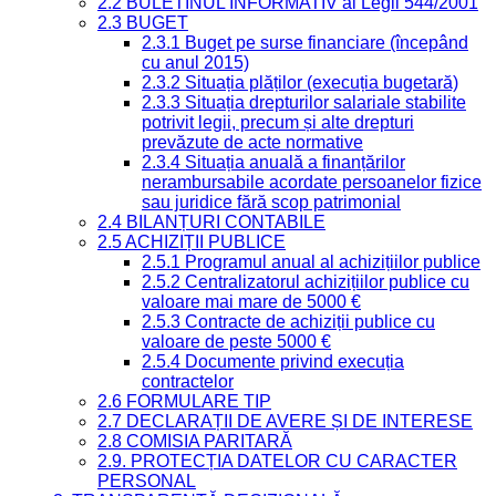
2.2 BULETINUL INFORMATIV al Legii 544/2001
2.3 BUGET
2.3.1 Buget pe surse financiare (începând
cu anul 2015)
2.3.2 Situația plăților (execuția bugetară)
2.3.3 Situația drepturilor salariale stabilite
potrivit legii, precum și alte drepturi
prevăzute de acte normative
2.3.4 Situația anuală a finanțărilor
nerambursabile acordate persoanelor fizice
sau juridice fără scop patrimonial
2.4 BILANȚURI CONTABILE
2.5 ACHIZIȚII PUBLICE
2.5.1 Programul anual al achizițiilor publice
2.5.2 Centralizatorul achizițiilor publice cu
valoare mai mare de 5000 €
2.5.3 Contracte de achiziții publice cu
valoare de peste 5000 €
2.5.4 Documente privind execuția
contractelor
2.6 FORMULARE TIP
2.7 DECLARAȚII DE AVERE ȘI DE INTERESE
2.8 COMISIA PARITARĂ
2.9. PROTECȚIA DATELOR CU CARACTER
PERSONAL