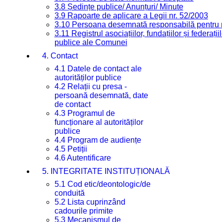
3.8 Ședințe publice/ Anunțuri/ Minute
3.9 Rapoarte de aplicare a Legii nr. 52/2003
3.10 Persoana desemnată responsabilă pentru re
3.11 Registrul asociațiilor, fundațiilor și federații
publice ale Comunei
4. Contact
4.1 Datele de contact ale
autorităților publice
4.2 Relații cu presa -
persoană desemnată, date
de contact
4.3 Programul de
funcționare al autorităților
publice
4.4 Program de audiențe
4.5 Petiții
4.6 Autentificare
5. INTEGRITATE INSTITUȚIONALĂ
5.1 Cod etic/deontologic/de
conduită
5.2 Lista cuprinzând
cadourile primite
5.3 Mecanismul de