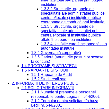
finanțate total sau parțial prin bugetul
instituției
1.3.3.2 Structurile, organele de
specialitate ale administrației publice
centrale/locale și instituțiile publice
coordonate de conducătorul instituției
1.3.3.3 Structurile, organele de
specialitate ale administrației publice
centrale/locale și instituțiile publice
aflate în subordinea instituției
1.3.3.4 Unitățile care funcționează sub
autoritatea instituției
1.3.4 Guvernanță corporativă
1.3.5 Carieră (anunțurile posturilor scoase
la concurs)
1.4 PROGRAME ȘI STRATEGII
1.5 RAPOARTE ȘI STUDII
1.5.1 Rapoarte de Audit
1.5.2 Studii realizate
2. INFORMAȚII DE INTERES PUBLIC
2.1 SOLICITARE INFORMAȚII
2.1.1 Numele și prenumele persoanei
responsabile pentru Legea nr. 544/2001
2.1.2 Formular pentru solicitare în baza
Legii nr. 544/2001