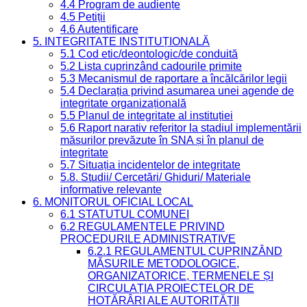
4.4 Program de audiențe
4.5 Petiții
4.6 Autentificare
5. INTEGRITATE INSTITUȚIONALĂ
5.1 Cod etic/deontologic/de conduită
5.2 Lista cuprinzând cadourile primite
5.3 Mecanismul de raportare a încălcărilor legii
5.4 Declarația privind asumarea unei agende de
integritate organizațională
5.5 Planul de integritate al instituției
5.6 Raport narativ referitor la stadiul implementării
măsurilor prevăzute în SNA și în planul de
integritate
5.7 Situația incidentelor de integritate
5.8. Studii/ Cercetări/ Ghiduri/ Materiale
informative relevante
6. MONITORUL OFICIAL LOCAL
6.1 STATUTUL COMUNEI
6.2 REGULAMENTELE PRIVIND
PROCEDURILE ADMINISTRATIVE
6.2.1 REGULAMENTUL CUPRINZÂND
MĂSURILE METODOLOGICE,
ORGANIZATORICE, TERMENELE ȘI
CIRCULAȚIA PROIECTELOR DE
HOTĂRÂRI ALE AUTORITĂȚII