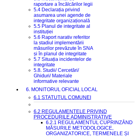
raportare a încălcărilor legii
5.4 Declarația privind
asumarea unei agende de
integritate organizațională
5.5 Planul de integritate al
instituției
5.6 Raport narativ referitor
la stadiul implementării
măsurilor prevăzute în SNA
și în planul de integritate
5.7 Situația incidentelor de
integritate
5.8. Studii/ Cercetări/
Ghiduri/ Materiale
informative relevante
6. MONITORUL OFICIAL LOCAL
6.1 STATUTUL COMUNEI
6.2 REGULAMENTELE PRIVIND
PROCEDURILE ADMINISTRATIVE
6.2.1 REGULAMENTUL CUPRINZÂND
MĂSURILE METODOLOGICE,
ORGANIZATORICE, TERMENELE ȘI