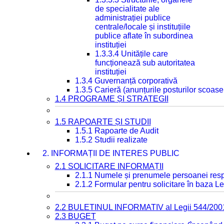
de specialitate ale
administrației publice
centrale/locale și instituțiile
publice aflate în subordinea
instituției
1.3.3.4 Unitățile care
funcționează sub autoritatea
instituției
1.3.4 Guvernanță corporativă
1.3.5 Carieră (anunțurile posturilor scoase
1.4 PROGRAME ȘI STRATEGII
1.5 RAPOARTE ȘI STUDII
1.5.1 Rapoarte de Audit
1.5.2 Studii realizate
2. INFORMAȚII DE INTERES PUBLIC
2.1 SOLICITARE INFORMAȚII
2.1.1 Numele și prenumele persoanei resp
2.1.2 Formular pentru solicitare în baza Le
2.2 BULETINUL INFORMATIV al Legii 544/200
2.3 BUGET