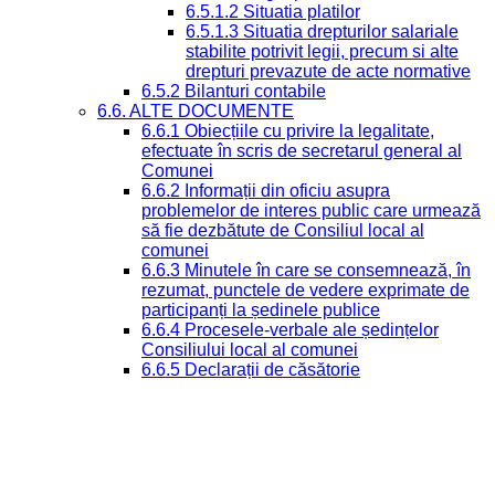
6.5.1.2 Situatia platilor
6.5.1.3 Situatia drepturilor salariale
stabilite potrivit legii, precum si alte
drepturi prevazute de acte normative
6.5.2 Bilanturi contabile
6.6. ALTE DOCUMENTE
6.6.1 Obiecțiile cu privire la legalitate,
efectuate în scris de secretarul general al
Comunei
6.6.2 Informații din oficiu asupra
problemelor de interes public care urmează
să fie dezbătute de Consiliul local al
comunei
6.6.3 Minutele în care se consemnează, în
rezumat, punctele de vedere exprimate de
participanți la ședinele publice
6.6.4 Procesele-verbale ale ședințelor
Consiliului local al comunei
6.6.5 Declarații de căsătorie