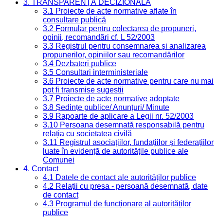
3. TRANSPARENȚĂ DECIZIONALĂ
3.1 Proiecte de acte normative aflate în
consultare publică
3.2 Formular pentru colectarea de propuneri,
opinii, recomandări cf. L 52/2003
3.3 Registrul pentru consemnarea și analizarea
propunerilor, opiniilor sau recomandărilor
3.4 Dezbateri publice
3.5 Consultari interministeriale
3.6 Proiecte de acte normative pentru care nu mai
pot fi transmise sugestii
3.7 Proiecte de acte normative adoptate
3.8 Ședințe publice/ Anunțuri/ Minute
3.9 Rapoarte de aplicare a Legii nr. 52/2003
3.10 Persoana desemnată responsabilă pentru
relația cu societatea civilă
3.11 Registrul asociațiilor, fundațiilor și federațiilor
luate în evidență de autoritățile publice ale
Comunei
4. Contact
4.1 Datele de contact ale autorităților publice
4.2 Relații cu presa - persoană desemnată, date
de contact
4.3 Programul de funcționare al autorităților
publice