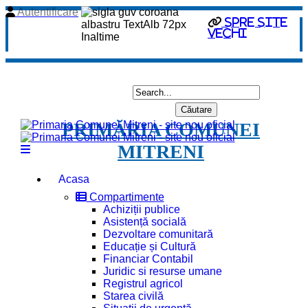
Autentificare
spre site
vechi
PRIMĂRIA COMUNEI
MITRENI
Acasa
Compartimente
Achiziții publice
Asistență socială
Dezvoltare comunitară
Educație și Cultură
Financiar Contabil
Juridic si resurse umane
Registrul agricol
Starea civilă