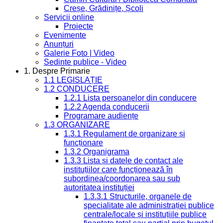
Creșe, Grădinițe, Școli
Servicii online
Proiecte
Evenimente
Anunțuri
Galerie Foto | Video
Sedinte publice - Video
1. Despre Primarie
1.1 LEGISLAȚIE
1.2 CONDUCERE
1.2.1 Lista persoanelor din conducere
1.2.2 Agenda conducerii
Programare audiențe
1.3 ORGANIZARE
1.3.1 Regulament de organizare și
funcționare
1.3.2 Organigrama
1.3.3 Lista și datele de contact ale
instituțiilor care funcționează în
subordinea/coordonarea sau sub
autoritatea instituției
1.3.3.1 Structurile, organele de
specialitate ale administrației publice
centrale/locale și instituțiile publice