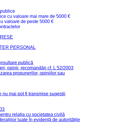
 publice
ublice cu valoare mai mare de 5000 €
 cu valoare de peste 5000 €
ntractelor
TERESE
CTER PERSONAL
onsultare publică
ri, opinii, recomandări cf. L 52/2003
zarea propunerilor, opiniilor sau
 nu mai pot fi transmise sugestii
003
tru relația cu societatea civilă
derațiilor luate în evidență de autoritățile