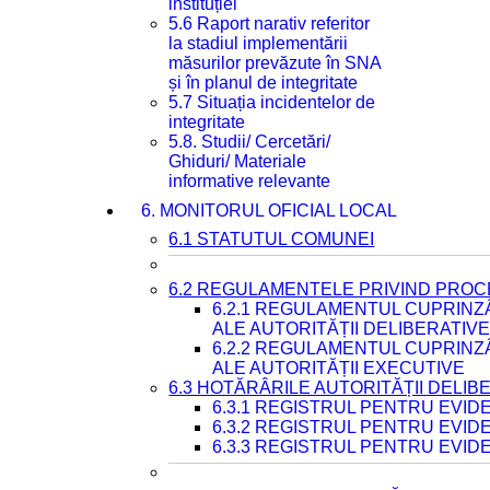
instituției
5.6 Raport narativ referitor
la stadiul implementării
măsurilor prevăzute în SNA
și în planul de integritate
5.7 Situația incidentelor de
integritate
5.8. Studii/ Cercetări/
Ghiduri/ Materiale
informative relevante
6. MONITORUL OFICIAL LOCAL
6.1 STATUTUL COMUNEI
6.2 REGULAMENTELE PRIVIND PROC
6.2.1 REGULAMENTUL CUPRINZ
ALE AUTORITĂȚII DELIBERATIV
6.2.2 REGULAMENTUL CUPRINZ
ALE AUTORITĂȚII EXECUTIVE
6.3 HOTĂRÂRILE AUTORITĂȚII DELIB
6.3.1 REGISTRUL PENTRU EVI
6.3.2 REGISTRUL PENTRU EVI
6.3.3 REGISTRUL PENTRU EVID