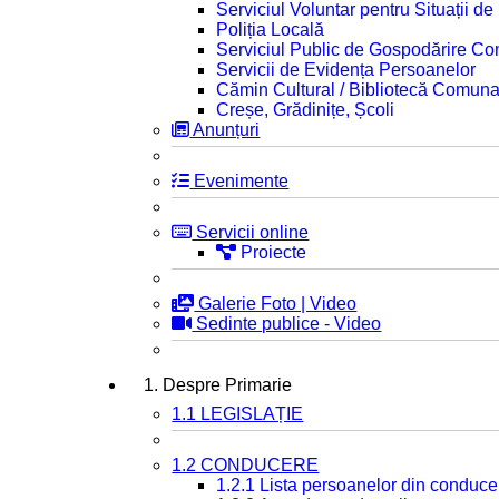
Serviciul Voluntar pentru Situații d
Poliția Locală
Serviciul Public de Gospodărire C
Servicii de Evidența Persoanelor
Cămin Cultural / Bibliotecă Comuna
Creșe, Grădinițe, Școli
Anunțuri
Evenimente
Servicii online
Proiecte
Galerie Foto | Video
Sedinte publice - Video
1. Despre Primarie
1.1 LEGISLAȚIE
1.2 CONDUCERE
1.2.1 Lista persoanelor din conduce