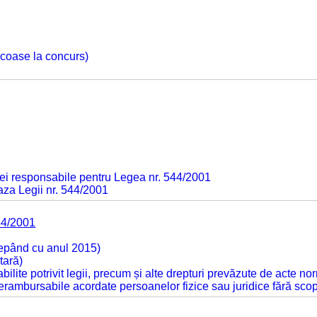
 scoase la concurs)
ei responsabile pentru Legea nr. 544/2001
baza Legii nr. 544/2001
44/2001
cepând cu anul 2015)
tară)
tabilite potrivit legii, precum și alte drepturi prevăzute de acte no
 nerambursabile acordate persoanelor fizice sau juridice fără sco