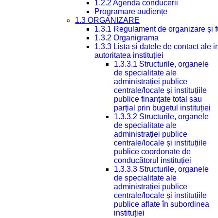
1.2.2 Agenda conducerii
Programare audiențe
1.3 ORGANIZARE
1.3.1 Regulament de organizare și 
1.3.2 Organigrama
1.3.3 Lista și datele de contact ale
autoritatea instituției
1.3.3.1 Structurile, organele
de specialitate ale
administrației publice
centrale/locale și instituțiile
publice finanțate total sau
parțial prin bugetul instituției
1.3.3.2 Structurile, organele
de specialitate ale
administrației publice
centrale/locale și instituțiile
publice coordonate de
conducătorul instituției
1.3.3.3 Structurile, organele
de specialitate ale
administrației publice
centrale/locale și instituțiile
publice aflate în subordinea
instituției