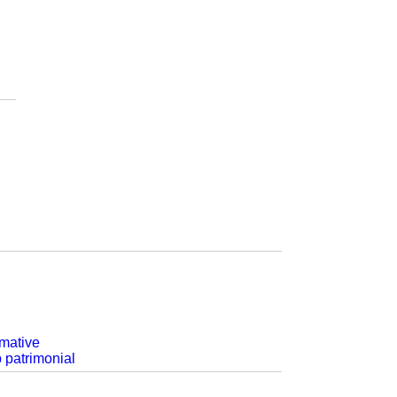
rmative
p patrimonial