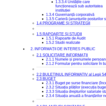
1.3.3.4 Unitățile care
funcționează sub autoritatea
instituției
1.3.4 Guvernanță corporativă
1.3.5 Carieră (anunțurile posturilor
1.4 PROGRAME ȘI STRATEGII
1.5 RAPOARTE ȘI STUDII
1.5.1 Rapoarte de Audit
1.5.2 Studii realizate
2. INFORMAȚII DE INTERES PUBLIC
2.1 SOLICITARE INFORMAȚII
2.1.1 Numele și prenumele persoan
2.1.2 Formular pentru solicitare în 
2.2 BULETINUL INFORMATIV al Legii 5
2.3 BUGET
2.3.1 Buget pe surse financiare (în
2.3.2 Situația plăților (execuția buge
2.3.3 Situația drepturilor salariale s
2.3.4 Situația anuală a finanțărilor