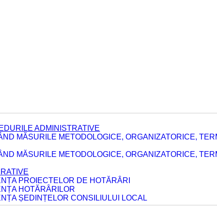
EDURILE ADMINISTRATIVE
ÂND MĂSURILE METODOLOGICE, ORGANIZATORICE, TER
E
ÂND MĂSURILE METODOLOGICE, ORGANIZATORICE, TERME
ERATIVE
DENȚA PROIECTELOR DE HOTĂRÂRI
DENȚA HOTĂRÂRILOR
ENȚA ȘEDINȚELOR CONSILIULUI LOCAL