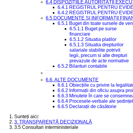
6.4 DISPOZIȚIILE AUTORITĂȚII EXECU
6.4.1 REGISTRUL PENTRU EVID
6.4.2 REGISTRUL PENTRU EVID
6.5 DOCUMENTE ȘI INFORMAȚII FIN
6.5.1 Buget din toate sursele de veni
6.5.1.1 Buget pe surse
financiare
6.5.1.2 Situatia platilor
6.5.1.3 Situatia drepturilor
salariale stabilite potrivit
legii, precum si alte drepturi
prevazute de acte normative
6.5.2 Bilanturi contabile
6.6. ALTE DOCUMENTE
6.6.1 Obiecțiile cu privire la legali
6.6.2 Informații din oficiu asupra p
6.6.3 Minutele în care se consemnea
6.6.4 Procesele-verbale ale ședințel
6.6.5 Declarații de căsătorie
Sunteți aici:
3. TRANSPARENȚĂ DECIZIONALĂ
3.5 Consultari interministeriale