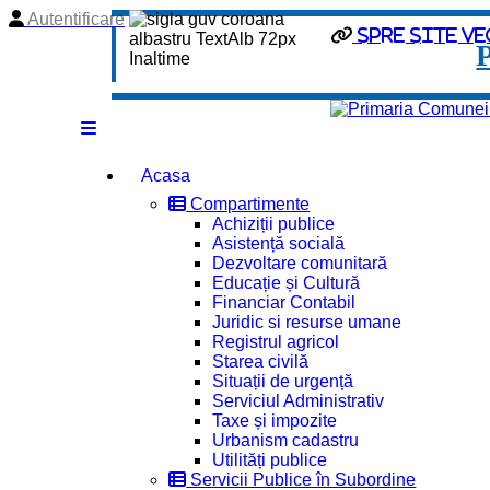
Autentificare
spre site ve
Acasa
Compartimente
Achiziții publice
Asistență socială
Dezvoltare comunitară
Educație și Cultură
Financiar Contabil
Juridic si resurse umane
Registrul agricol
Starea civilă
Situații de urgență
Serviciul Administrativ
Taxe și impozite
Urbanism cadastru
Utilități publice
Servicii Publice în Subordine