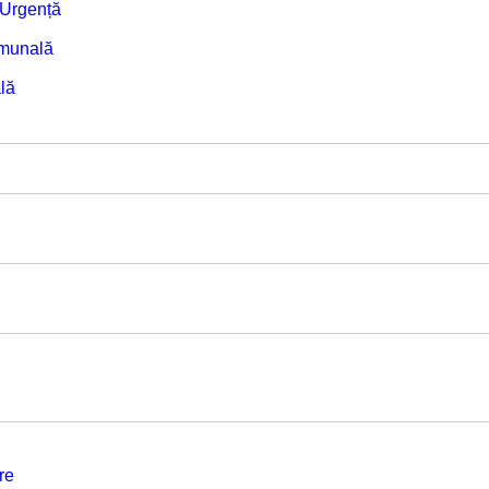
e Urgență
omunală
lă
re