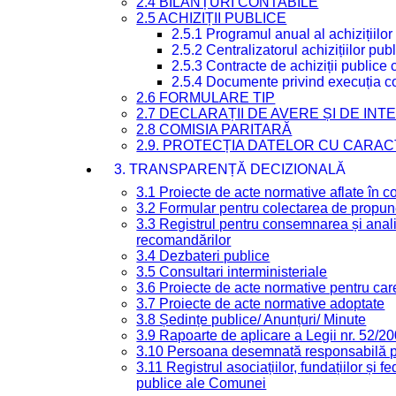
2.4 BILANȚURI CONTABILE
2.5 ACHIZIȚII PUBLICE
2.5.1 Programul anual al achizițiilor
2.5.2 Centralizatorul achizițiilor p
2.5.3 Contracte de achiziții publice
2.5.4 Documente privind execuția co
2.6 FORMULARE TIP
2.7 DECLARAȚII DE AVERE ȘI DE IN
2.8 COMISIA PARITARĂ
2.9. PROTECȚIA DATELOR CU CARA
3. TRANSPARENȚĂ DECIZIONALĂ
3.1 Proiecte de acte normative aflate în c
3.2 Formular pentru colectarea de propune
3.3 Registrul pentru consemnarea și anali
recomandărilor
3.4 Dezbateri publice
3.5 Consultari interministeriale
3.6 Proiecte de acte normative pentru care
3.7 Proiecte de acte normative adoptate
3.8 Ședințe publice/ Anunțuri/ Minute
3.9 Rapoarte de aplicare a Legii nr. 52/2
3.10 Persoana desemnată responsabilă pen
3.11 Registrul asociațiilor, fundațiilor și fe
publice ale Comunei