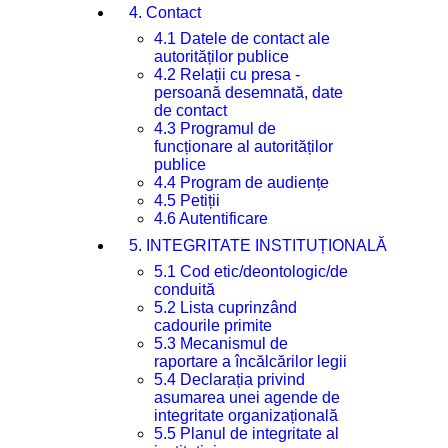
4. Contact
4.1 Datele de contact ale
autorităților publice
4.2 Relații cu presa -
persoană desemnată, date
de contact
4.3 Programul de
funcționare al autorităților
publice
4.4 Program de audiențe
4.5 Petiții
4.6 Autentificare
5. INTEGRITATE INSTITUȚIONALĂ
5.1 Cod etic/deontologic/de
conduită
5.2 Lista cuprinzând
cadourile primite
5.3 Mecanismul de
raportare a încălcărilor legii
5.4 Declarația privind
asumarea unei agende de
integritate organizațională
5.5 Planul de integritate al