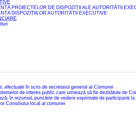
TIVE
ENȚA PROIECTELOR DE DISPOZIȚII ALE AUTORITĂȚII EXE
ENȚA DISPOZIȚIILOR AUTORITĂȚII EXECUTIVE
ANCIARE
turi
tate, efectuate în scris de secretarul general al Comunei
roblemelor de interes public care urmează să fie dezbătute de Con
ză, în rezumat, punctele de vedere exprimate de participanți la
or Consiliului local al comunei