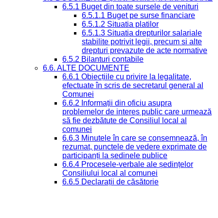
6.5.1 Buget din toate sursele de venituri
6.5.1.1 Buget pe surse financiare
6.5.1.2 Situatia platilor
6.5.1.3 Situatia drepturilor salariale
stabilite potrivit legii, precum si alte
drepturi prevazute de acte normative
6.5.2 Bilanturi contabile
6.6. ALTE DOCUMENTE
6.6.1 Obiecțiile cu privire la legalitate,
efectuate în scris de secretarul general al
Comunei
6.6.2 Informații din oficiu asupra
problemelor de interes public care urmează
să fie dezbătute de Consiliul local al
comunei
6.6.3 Minutele în care se consemnează, în
rezumat, punctele de vedere exprimate de
participanți la ședinele publice
6.6.4 Procesele-verbale ale ședințelor
Consiliului local al comunei
6.6.5 Declarații de căsătorie