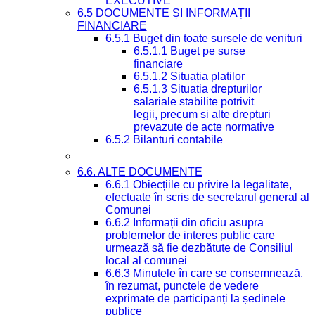
EXECUTIVE
6.5 DOCUMENTE ȘI INFORMAȚII
FINANCIARE
6.5.1 Buget din toate sursele de venituri
6.5.1.1 Buget pe surse
financiare
6.5.1.2 Situatia platilor
6.5.1.3 Situatia drepturilor
salariale stabilite potrivit
legii, precum si alte drepturi
prevazute de acte normative
6.5.2 Bilanturi contabile
6.6. ALTE DOCUMENTE
6.6.1 Obiecțiile cu privire la legalitate,
efectuate în scris de secretarul general al
Comunei
6.6.2 Informații din oficiu asupra
problemelor de interes public care
urmează să fie dezbătute de Consiliul
local al comunei
6.6.3 Minutele în care se consemnează,
în rezumat, punctele de vedere
exprimate de participanți la ședinele
publice