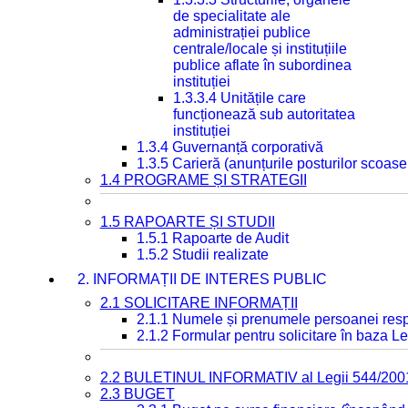
de specialitate ale
administrației publice
centrale/locale și instituțiile
publice aflate în subordinea
instituției
1.3.3.4 Unitățile care
funcționează sub autoritatea
instituției
1.3.4 Guvernanță corporativă
1.3.5 Carieră (anunțurile posturilor scoase
1.4 PROGRAME ȘI STRATEGII
1.5 RAPOARTE ȘI STUDII
1.5.1 Rapoarte de Audit
1.5.2 Studii realizate
2. INFORMAȚII DE INTERES PUBLIC
2.1 SOLICITARE INFORMAȚII
2.1.1 Numele și prenumele persoanei resp
2.1.2 Formular pentru solicitare în baza Le
2.2 BULETINUL INFORMATIV al Legii 544/200
2.3 BUGET