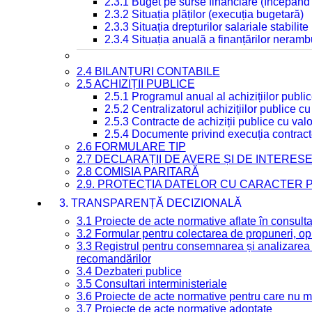
2.3.1 Buget pe surse financiare (începând
2.3.2 Situația plăților (execuția bugetară)
2.3.3 Situația drepturilor salariale stabilit
2.3.4 Situația anuală a finanțărilor neramb
2.4 BILANȚURI CONTABILE
2.5 ACHIZIȚII PUBLICE
2.5.1 Programul anual al achizițiilor publi
2.5.2 Centralizatorul achizițiilor publice 
2.5.3 Contracte de achiziții publice cu va
2.5.4 Documente privind execuția contract
2.6 FORMULARE TIP
2.7 DECLARAȚII DE AVERE ȘI DE INTERES
2.8 COMISIA PARITARĂ
2.9. PROTECȚIA DATELOR CU CARACTER
3. TRANSPARENȚĂ DECIZIONALĂ
3.1 Proiecte de acte normative aflate în consult
3.2 Formular pentru colectarea de propuneri, opi
3.3 Registrul pentru consemnarea și analizarea p
recomandărilor
3.4 Dezbateri publice
3.5 Consultari interministeriale
3.6 Proiecte de acte normative pentru care nu ma
3.7 Proiecte de acte normative adoptate