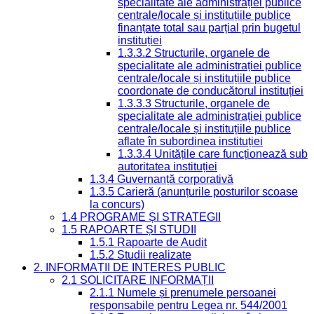
specialitate ale administrației publice
centrale/locale și instituțiile publice
finanțate total sau parțial prin bugetul
instituției
1.3.3.2 Structurile, organele de
specialitate ale administrației publice
centrale/locale și instituțiile publice
coordonate de conducătorul instituției
1.3.3.3 Structurile, organele de
specialitate ale administrației publice
centrale/locale și instituțiile publice
aflate în subordinea instituției
1.3.3.4 Unitățile care funcționează sub
autoritatea instituției
1.3.4 Guvernanță corporativă
1.3.5 Carieră (anunțurile posturilor scoase
la concurs)
1.4 PROGRAME ȘI STRATEGII
1.5 RAPOARTE ȘI STUDII
1.5.1 Rapoarte de Audit
1.5.2 Studii realizate
2. INFORMAȚII DE INTERES PUBLIC
2.1 SOLICITARE INFORMAȚII
2.1.1 Numele și prenumele persoanei
responsabile pentru Legea nr. 544/2001