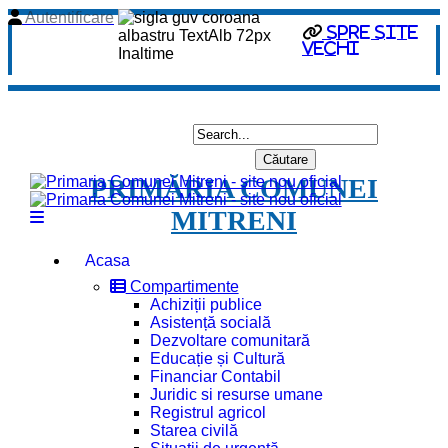
Autentificare
spre site
vechi
PRIMĂRIA COMUNEI
MITRENI
Acasa
Compartimente
Achiziții publice
Asistență socială
Dezvoltare comunitară
Educație și Cultură
Financiar Contabil
Juridic si resurse umane
Registrul agricol
Starea civilă