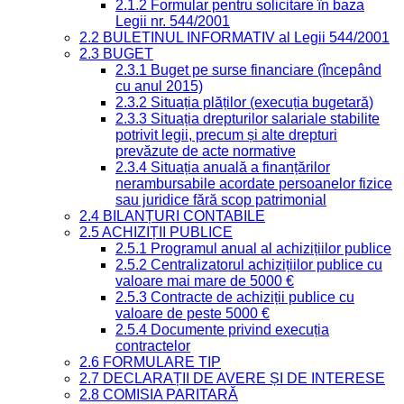
2.1.2 Formular pentru solicitare în baza
Legii nr. 544/2001
2.2 BULETINUL INFORMATIV al Legii 544/2001
2.3 BUGET
2.3.1 Buget pe surse financiare (începând
cu anul 2015)
2.3.2 Situația plăților (execuția bugetară)
2.3.3 Situația drepturilor salariale stabilite
potrivit legii, precum și alte drepturi
prevăzute de acte normative
2.3.4 Situația anuală a finanțărilor
nerambursabile acordate persoanelor fizice
sau juridice fără scop patrimonial
2.4 BILANȚURI CONTABILE
2.5 ACHIZIȚII PUBLICE
2.5.1 Programul anual al achizițiilor publice
2.5.2 Centralizatorul achizițiilor publice cu
valoare mai mare de 5000 €
2.5.3 Contracte de achiziții publice cu
valoare de peste 5000 €
2.5.4 Documente privind execuția
contractelor
2.6 FORMULARE TIP
2.7 DECLARAȚII DE AVERE ȘI DE INTERESE
2.8 COMISIA PARITARĂ