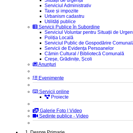
Situații de urgență
Serviciul Administrativ
Taxe și impozite
Urbanism cadastru
Utilități publice
Servicii Publice în Subordine
Serviciul Voluntar pentru Situații de Urgen
Poliția Locală
Serviciul Public de Gospodărire Comunal
Servicii de Evidența Persoanelor
Cămin Cultural / Bibliotecă Comunală
Creșe, Grădinițe, Școli
Anunțuri
Evenimente
Servicii online
Proiecte
Galerie Foto | Video
Sedinte publice - Video
1. Despre Primarie