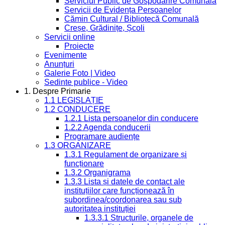
Serviciul Public de Gospodărire Comunală
Servicii de Evidența Persoanelor
Cămin Cultural / Bibliotecă Comunală
Creșe, Grădinițe, Școli
Servicii online
Proiecte
Evenimente
Anunțuri
Galerie Foto | Video
Sedinte publice - Video
1. Despre Primarie
1.1 LEGISLAȚIE
1.2 CONDUCERE
1.2.1 Lista persoanelor din conducere
1.2.2 Agenda conducerii
Programare audiențe
1.3 ORGANIZARE
1.3.1 Regulament de organizare și
funcționare
1.3.2 Organigrama
1.3.3 Lista și datele de contact ale
instituțiilor care funcționează în
subordinea/coordonarea sau sub
autoritatea instituției
1.3.3.1 Structurile, organele de