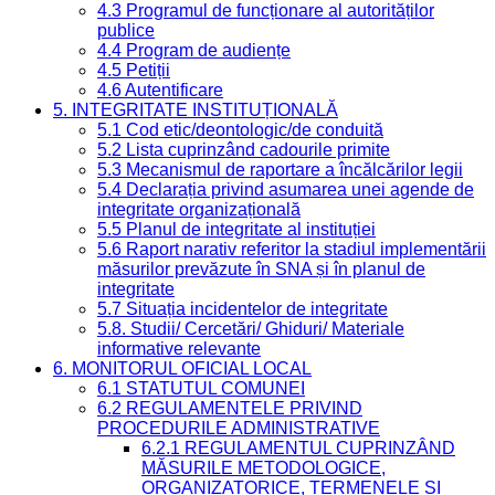
4.3 Programul de funcționare al autorităților
publice
4.4 Program de audiențe
4.5 Petiții
4.6 Autentificare
5. INTEGRITATE INSTITUȚIONALĂ
5.1 Cod etic/deontologic/de conduită
5.2 Lista cuprinzând cadourile primite
5.3 Mecanismul de raportare a încălcărilor legii
5.4 Declarația privind asumarea unei agende de
integritate organizațională
5.5 Planul de integritate al instituției
5.6 Raport narativ referitor la stadiul implementării
măsurilor prevăzute în SNA și în planul de
integritate
5.7 Situația incidentelor de integritate
5.8. Studii/ Cercetări/ Ghiduri/ Materiale
informative relevante
6. MONITORUL OFICIAL LOCAL
6.1 STATUTUL COMUNEI
6.2 REGULAMENTELE PRIVIND
PROCEDURILE ADMINISTRATIVE
6.2.1 REGULAMENTUL CUPRINZÂND
MĂSURILE METODOLOGICE,
ORGANIZATORICE, TERMENELE ȘI