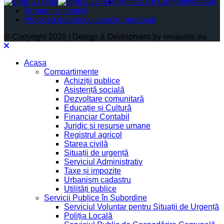
Politica De Confidențialitate
Termeni și condiții
Protectia datelor cu caracter personal
© Copyright 2026 | Design & Devlopment by vreausite.eu
Acasa
Compartimente
Achiziții publice
Asistență socială
Dezvoltare comunitară
Educație și Cultură
Financiar Contabil
Juridic si resurse umane
Registrul agricol
Starea civilă
Situații de urgență
Serviciul Administrativ
Taxe și impozite
Urbanism cadastru
Utilități publice
Servicii Publice în Subordine
Serviciul Voluntar pentru Situații de Urgență
Poliția Locală