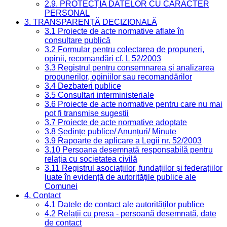
2.9. PROTECȚIA DATELOR CU CARACTER
PERSONAL
3. TRANSPARENȚĂ DECIZIONALĂ
3.1 Proiecte de acte normative aflate în
consultare publică
3.2 Formular pentru colectarea de propuneri,
opinii, recomandări cf. L 52/2003
3.3 Registrul pentru consemnarea și analizarea
propunerilor, opiniilor sau recomandărilor
3.4 Dezbateri publice
3.5 Consultari interministeriale
3.6 Proiecte de acte normative pentru care nu mai
pot fi transmise sugestii
3.7 Proiecte de acte normative adoptate
3.8 Ședințe publice/ Anunțuri/ Minute
3.9 Rapoarte de aplicare a Legii nr. 52/2003
3.10 Persoana desemnată responsabilă pentru
relația cu societatea civilă
3.11 Registrul asociațiilor, fundațiilor și federațiilor
luate în evidență de autoritățile publice ale
Comunei
4. Contact
4.1 Datele de contact ale autorităților publice
4.2 Relații cu presa - persoană desemnată, date
de contact