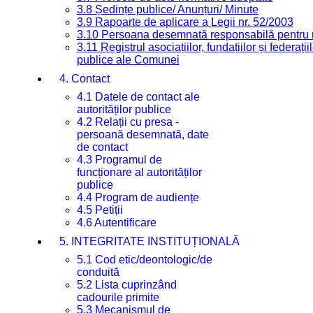
3.8 Ședințe publice/ Anunțuri/ Minute
3.9 Rapoarte de aplicare a Legii nr. 52/2003
3.10 Persoana desemnată responsabilă pentru re
3.11 Registrul asociațiilor, fundațiilor și federații
publice ale Comunei
4. Contact
4.1 Datele de contact ale
autorităților publice
4.2 Relații cu presa -
persoană desemnată, date
de contact
4.3 Programul de
funcționare al autorităților
publice
4.4 Program de audiențe
4.5 Petiții
4.6 Autentificare
5. INTEGRITATE INSTITUȚIONALĂ
5.1 Cod etic/deontologic/de
conduită
5.2 Lista cuprinzând
cadourile primite
5.3 Mecanismul de