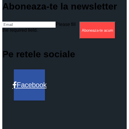
Aboneaza-te la newsletter
Please fill
the required field.
Aboneaza-te acum
Pe retele sociale
Facebook