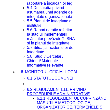
raportare a încălcărilor legii
5.4 Declarația privind
asumarea unei agende de
integritate organizațională
5.5 Planul de integritate al
instituției
5.6 Raport narativ referitor
la stadiul implementării
măsurilor prevăzute în SNA
și în planul de integritate
5.7 Situația incidentelor de
integritate
5.8. Studii/ Cercetări/
Ghiduri/ Materiale
informative relevante
6. MONITORUL OFICIAL LOCAL
6.1 STATUTUL COMUNEI
6.2 REGULAMENTELE PRIVIND
PROCEDURILE ADMINISTRATIVE
6.2.1 REGULAMENTUL CUPRINZÂND
MĂSURILE METODOLOGICE,
ORGANIZATORICE, TERMENELE ȘI