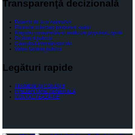
Transparenţă decizională
Proiecte de acte normative
Formular colectare propuneri, opinii
Registru consemnare si analizare propuneri, opinii
Dezbateri publice
Consultari interministeriale
Video Şedinţe publice
Legături rapide
TERMENI ŞI CONDIŢII
PREZENTARE GENERALĂ
CONTACTEAZĂ-NE