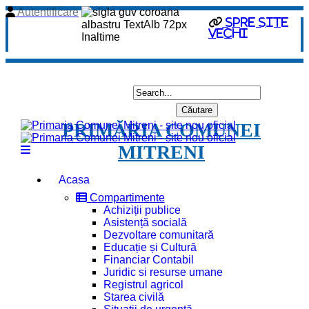
Autentificare
spre site
vechi
PRIMĂRIA COMUNEI
MITRENI
Acasa
Compartimente
Achiziții publice
Asistență socială
Dezvoltare comunitară
Educație și Cultură
Financiar Contabil
Juridic si resurse umane
Registrul agricol
Starea civilă