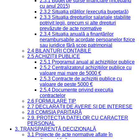
2.3.1 Buget pe surse financiare (începând
cu anul 2015)
2.3.2 Situația plăților (execuția bugetară)
2.3.3 Situația drepturilor salariale stabilite
potrivit legii, precum și alte drepturi
prevăzute de acte normative
2.3.4 Situația anuală a finanțărilor
nerambursabile acordate persoanelor fizice
sau juridice fără scop patrimonial
2.4 BILANȚURI CONTABILE
2.5 ACHIZIȚII PUBLICE
2.5.1 Programul anual al achizițiilor publice
2.5.2 Centralizatorul achizițiilor publice cu
valoare mai mare de 5000 €
2.5.3 Contracte de achiziții publice cu
valoare de peste 5000 €
2.5.4 Documente privind execuția
contractelor
2.6 FORMULARE TIP
2.7 DECLARAȚII DE AVERE ȘI DE INTERESE
2.8 COMISIA PARITARĂ
2.9. PROTECȚIA DATELOR CU CARACTER
PERSONAL
3. TRANSPARENȚĂ DECIZIONALĂ
3.1 Proiecte de acte normative aflate în