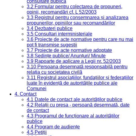
consultare publică
3.2 Formular pentru colectarea de propuneri,
opinii, recomandări cf. L 52/2003
3.3 Registrul pentru consemnarea și analizarea
propunerilor, opiniilor sau recomandărilor
3.4 Dezbateri publice
3.5 Consultari interministeriale
3.6 Proiecte de acte normative pentru care nu mai
pot fi transmise sugestii
3.7 Proiecte de acte normative adoptate
3.8 Ședințe publice/ Anunțuri/ Minute
3.9 Rapoarte de aplicare a Legii nr. 52/2003
3.10 Persoana desemnată responsabilă pentru
relația cu societatea civilă
3.11 Registrul asociațiilor, fundațiilor și federațiilor
luate în evidență de autoritățile publice ale
Comunei
4. Contact
4.1 Datele de contact ale autorităților publice
4.2 Relații cu presa - persoană desemnată, date
de contact
4.3 Programul de funcționare al autorităților
publice
4.4 Program de audiențe
4.5 Petiții