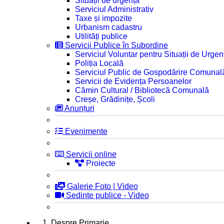
Situații de urgență
Serviciul Administrativ
Taxe și impozite
Urbanism cadastru
Utilități publice
Servicii Publice în Subordine
Serviciul Voluntar pentru Situații de Urgen
Poliția Locală
Serviciul Public de Gospodărire Comunal
Servicii de Evidența Persoanelor
Cămin Cultural / Bibliotecă Comunală
Creșe, Grădinițe, Școli
Anunțuri
Evenimente
Servicii online
Proiecte
Galerie Foto | Video
Sedinte publice - Video
1. Despre Primarie