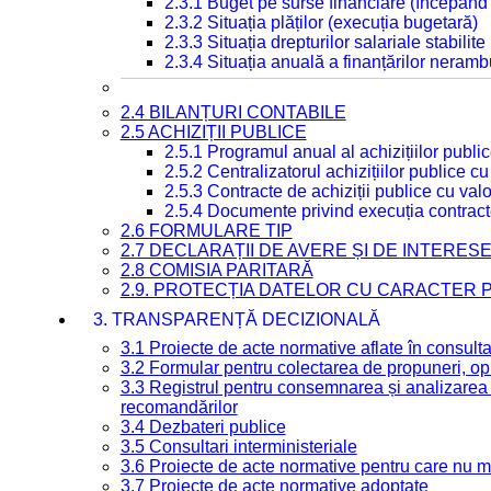
2.3.1 Buget pe surse financiare (începând
2.3.2 Situația plăților (execuția bugetară)
2.3.3 Situația drepturilor salariale stabilit
2.3.4 Situația anuală a finanțărilor neramb
2.4 BILANȚURI CONTABILE
2.5 ACHIZIȚII PUBLICE
2.5.1 Programul anual al achizițiilor publi
2.5.2 Centralizatorul achizițiilor publice 
2.5.3 Contracte de achiziții publice cu va
2.5.4 Documente privind execuția contract
2.6 FORMULARE TIP
2.7 DECLARAȚII DE AVERE ȘI DE INTERES
2.8 COMISIA PARITARĂ
2.9. PROTECȚIA DATELOR CU CARACTER
3. TRANSPARENȚĂ DECIZIONALĂ
3.1 Proiecte de acte normative aflate în consult
3.2 Formular pentru colectarea de propuneri, opi
3.3 Registrul pentru consemnarea și analizarea p
recomandărilor
3.4 Dezbateri publice
3.5 Consultari interministeriale
3.6 Proiecte de acte normative pentru care nu ma
3.7 Proiecte de acte normative adoptate