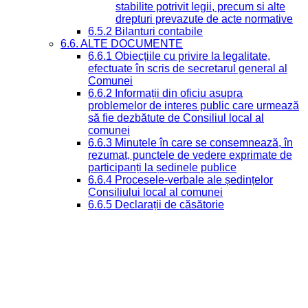
stabilite potrivit legii, precum si alte
drepturi prevazute de acte normative
6.5.2 Bilanturi contabile
6.6. ALTE DOCUMENTE
6.6.1 Obiecțiile cu privire la legalitate,
efectuate în scris de secretarul general al
Comunei
6.6.2 Informații din oficiu asupra
problemelor de interes public care urmează
să fie dezbătute de Consiliul local al
comunei
6.6.3 Minutele în care se consemnează, în
rezumat, punctele de vedere exprimate de
participanți la ședinele publice
6.6.4 Procesele-verbale ale ședințelor
Consiliului local al comunei
6.6.5 Declarații de căsătorie