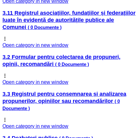
Open category in new window
3.11 Registrul asociațiilor, fundațiilor și federațiilor
luate în evidență de autoritățile publice ale
Comunei
( 0 Documente )
Open category in new window
3.2 Formular pentru colectarea de propuneri,
opinii, recomandări
( 0 Documente )
Open category in new window
3.3 Registrul pentru consemnarea și analizarea
propunerilor, opiniilor sau recomandărilor
( 0
Documente )
Open category in new window