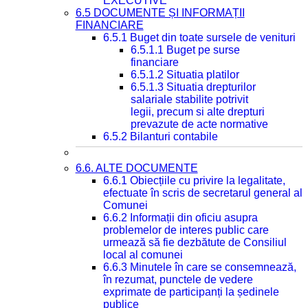
EXECUTIVE
6.5 DOCUMENTE ȘI INFORMAȚII
FINANCIARE
6.5.1 Buget din toate sursele de venituri
6.5.1.1 Buget pe surse
financiare
6.5.1.2 Situatia platilor
6.5.1.3 Situatia drepturilor
salariale stabilite potrivit
legii, precum si alte drepturi
prevazute de acte normative
6.5.2 Bilanturi contabile
6.6. ALTE DOCUMENTE
6.6.1 Obiecțiile cu privire la legalitate,
efectuate în scris de secretarul general al
Comunei
6.6.2 Informații din oficiu asupra
problemelor de interes public care
urmează să fie dezbătute de Consiliul
local al comunei
6.6.3 Minutele în care se consemnează,
în rezumat, punctele de vedere
exprimate de participanți la ședinele
publice