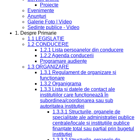
Proiecte
Evenimente
Anunțuri
Galerie Foto | Video
Sedinte publice - Video
1. Despre Primarie
1.1 LEGISLAȚIE
1.2 CONDUCERE
1.2.1 Lista persoanelor din conducere
1.2.2 Agenda conducerii
Programare audiențe
1.3 ORGANIZARE
1.3.1 Regulament de organizare și
funcționare
1.3.2 Organigrama
1.3.3 Lista și datele de contact ale
instituțiilor care funcționează în
subordinea/coordonarea sau sub
autoritatea instituției
1.3.3.1 Structurile, organele de
specialitate ale administrației publice
centrale/locale și instituțiile publice
finanțate total sau parțial prin bugetul
instituției
1.3.3.2 Structurile, organele de