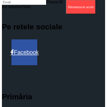
Please fill
the required field.
Aboneaza-te acum
Pe retele sociale
Facebook
Primăria