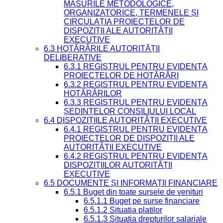
MĂSURILE METODOLOGICE,
ORGANIZATORICE, TERMENELE ȘI
CIRCULAȚIA PROIECTELOR DE
DISPOZIȚII ALE AUTORITĂȚII
EXECUTIVE
6.3 HOTĂRÂRILE AUTORITĂȚII
DELIBERATIVE
6.3.1 REGISTRUL PENTRU EVIDENȚA
PROIECTELOR DE HOTĂRÂRI
6.3.2 REGISTRUL PENTRU EVIDENȚA
HOTĂRÂRILOR
6.3.3 REGISTRUL PENTRU EVIDENȚA
ȘEDINȚELOR CONSILIULUI LOCAL
6.4 DISPOZIȚIILE AUTORITĂȚII EXECUTIVE
6.4.1 REGISTRUL PENTRU EVIDENȚA
PROIECTELOR DE DISPOZIȚII ALE
AUTORITĂȚII EXECUTIVE
6.4.2 REGISTRUL PENTRU EVIDENȚA
DISPOZIȚIILOR AUTORITĂȚII
EXECUTIVE
6.5 DOCUMENTE ȘI INFORMAȚII FINANCIARE
6.5.1 Buget din toate sursele de venituri
6.5.1.1 Buget pe surse financiare
6.5.1.2 Situatia platilor
6.5.1.3 Situatia drepturilor salariale