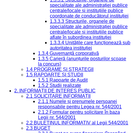
specialitate ale administrației publice
centrale/locale și instituțiile publice
coordonate de conducătorul instituției
1.3.3.3 Structurile, organele de
specialitate ale administrației publice
centrale/locale și instituțiile publice
aflate în subordinea instituției
1.3.3.4 Unitățile care funcționează sub
autoritatea instituției
1.3.4 Guvernanță corporativă
1.3.5 Carieră (anunțurile posturilor scoase
la concurs)
1.4 PROGRAME ȘI STRATEGII
1.5 RAPOARTE ȘI STUDII
1.5.1 Rapoarte de Audit
1.5.2 Studii realizate
2. INFORMAȚII DE INTERES PUBLIC
2.1 SOLICITARE INFORMAȚII
2.1.1 Numele și prenumele persoanei
responsabile pentru Legea nr. 544/2001
2.1.2 Formular pentru solicitare în baza
Legii nr. 544/2001
2.2 BULETINUL INFORMATIV al Legii 544/2001
2.3 BUGET