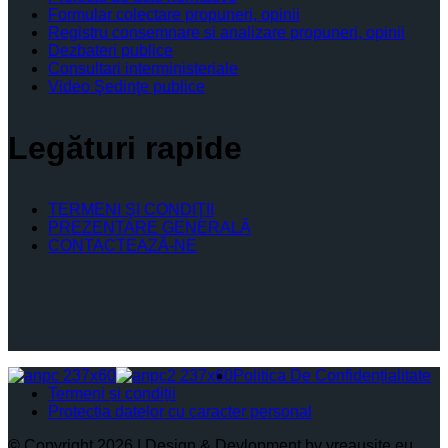
Formular colectare propuneri, opinii
Registru consemnare si analizare propuneri, opinii
Dezbateri publice
Consultari interministeriale
Video Şedinţe publice
Legături rapide
TERMENI ŞI CONDIŢII
PREZENTARE GENERALĂ
CONTACTEAZĂ-NE
Politica De Confidențialitate
Termeni și condiții
Protectia datelor cu caracter personal
© Copyright 2026 | Design & Devlopment by vreausite.eu