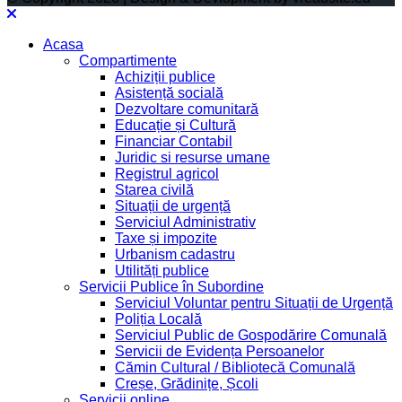
Acasa
Compartimente
Achiziții publice
Asistență socială
Dezvoltare comunitară
Educație și Cultură
Financiar Contabil
Juridic si resurse umane
Registrul agricol
Starea civilă
Situații de urgență
Serviciul Administrativ
Taxe și impozite
Urbanism cadastru
Utilități publice
Servicii Publice în Subordine
Serviciul Voluntar pentru Situații de Urgență
Poliția Locală
Serviciul Public de Gospodărire Comunală
Servicii de Evidența Persoanelor
Cămin Cultural / Bibliotecă Comunală
Creșe, Grădinițe, Școli
Servicii online