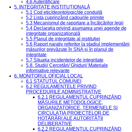
4.6 Autentificare
5. INTEGRITATE INSTITUȚIONALĂ
5.1 Cod etic/deontologic/de conduită
5.2 Lista cuprinzând cadourile primite
5.3 Mecanismul de raportare a încălcărilor legii
5.4 Declarația privind asumarea unei agende de
integritate organizațională
5.5 Planul de integritate al instituției
5.6 Raport narativ referitor la stadiul implementării
măsurilor prevăzute în SNA și în planul de
integritate
5.7 Situația incidentelor de integritate
5.8. Studii/ Cercetări/ Ghiduri/ Materiale
informative relevante
6. MONITORUL OFICIAL LOCAL
6.1 STATUTUL COMUNEI
6.2 REGULAMENTELE PRIVIND
PROCEDURILE ADMINISTRATIVE
6.2.1 REGULAMENTUL CUPRINZÂND
MĂSURILE METODOLOGICE,
ORGANIZATORICE, TERMENELE ȘI
CIRCULAȚIA PROIECTELOR DE
HOTĂRÂRI ALE AUTORITĂȚII
DELIBERATIVE
6.2.2 REGULAMENTUL CUPRINZÂND