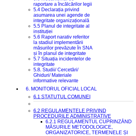
raportare a încălcărilor legii
5.4 Declarația privind
asumarea unei agende de
integritate organizațională
5.5 Planul de integritate al
instituției
5.6 Raport narativ referitor
la stadiul implementării
măsurilor prevăzute în SNA
și în planul de integritate
5.7 Situația incidentelor de
integritate
5.8. Studii/ Cercetări/
Ghiduri/ Materiale
informative relevante
6. MONITORUL OFICIAL LOCAL
6.1 STATUTUL COMUNEI
6.2 REGULAMENTELE PRIVIND
PROCEDURILE ADMINISTRATIVE
6.2.1 REGULAMENTUL CUPRINZÂND
MĂSURILE METODOLOGICE,
ORGANIZATORICE, TERMENELE ȘI