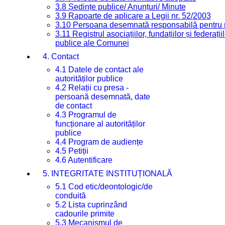
3.8 Ședințe publice/ Anunțuri/ Minute
3.9 Rapoarte de aplicare a Legii nr. 52/2003
3.10 Persoana desemnată responsabilă pentru re
3.11 Registrul asociațiilor, fundațiilor și federații
publice ale Comunei
4. Contact
4.1 Datele de contact ale
autorităților publice
4.2 Relații cu presa -
persoană desemnată, date
de contact
4.3 Programul de
funcționare al autorităților
publice
4.4 Program de audiențe
4.5 Petiții
4.6 Autentificare
5. INTEGRITATE INSTITUȚIONALĂ
5.1 Cod etic/deontologic/de
conduită
5.2 Lista cuprinzând
cadourile primite
5.3 Mecanismul de