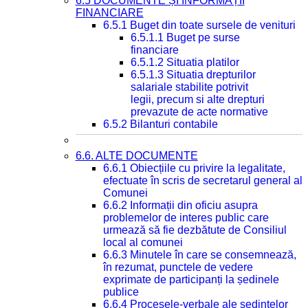
6.5 DOCUMENTE ȘI INFORMAȚII
FINANCIARE
6.5.1 Buget din toate sursele de venituri
6.5.1.1 Buget pe surse
financiare
6.5.1.2 Situatia platilor
6.5.1.3 Situatia drepturilor
salariale stabilite potrivit
legii, precum si alte drepturi
prevazute de acte normative
6.5.2 Bilanturi contabile
6.6. ALTE DOCUMENTE
6.6.1 Obiecțiile cu privire la legalitate,
efectuate în scris de secretarul general al
Comunei
6.6.2 Informații din oficiu asupra
problemelor de interes public care
urmează să fie dezbătute de Consiliul
local al comunei
6.6.3 Minutele în care se consemnează,
în rezumat, punctele de vedere
exprimate de participanți la ședinele
publice
6.6.4 Procesele-verbale ale ședințelor