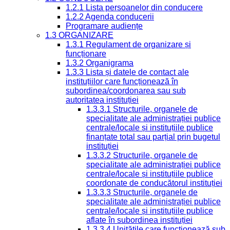
1.2.1 Lista persoanelor din conducere
1.2.2 Agenda conducerii
Programare audiențe
1.3 ORGANIZARE
1.3.1 Regulament de organizare și
funcționare
1.3.2 Organigrama
1.3.3 Lista și datele de contact ale
instituțiilor care funcționează în
subordinea/coordonarea sau sub
autoritatea instituției
1.3.3.1 Structurile, organele de
specialitate ale administrației publice
centrale/locale și instituțiile publice
finanțate total sau parțial prin bugetul
instituției
1.3.3.2 Structurile, organele de
specialitate ale administrației publice
centrale/locale și instituțiile publice
coordonate de conducătorul instituției
1.3.3.3 Structurile, organele de
specialitate ale administrației publice
centrale/locale și instituțiile publice
aflate în subordinea instituției
1.3.3.4 Unitățile care funcționează sub