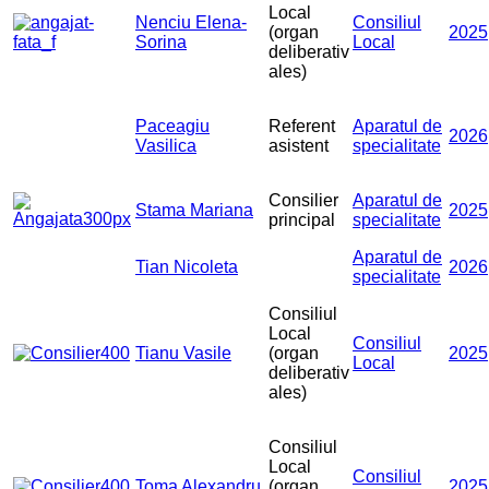
Local
Nenciu Elena-
Consiliul
(organ
2025
Sorina
Local
deliberativ
ales)
Paceagiu
Referent
Aparatul de
2026
Vasilica
asistent
specialitate
Consilier
Aparatul de
Stama Mariana
2025
principal
specialitate
Aparatul de
Tian Nicoleta
2026
specialitate
Consiliul
Local
Consiliul
Tianu Vasile
(organ
2025
Local
deliberativ
ales)
Consiliul
Local
Consiliul
Toma Alexandru
(organ
2025