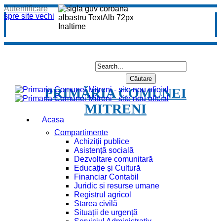
Autentificare
spre site vechi
PRIMĂRIA COMUNEI
MITRENI
Acasa
Compartimente
Achiziții publice
Asistență socială
Dezvoltare comunitară
Educație și Cultură
Financiar Contabil
Juridic si resurse umane
Registrul agricol
Starea civilă
Situații de urgență