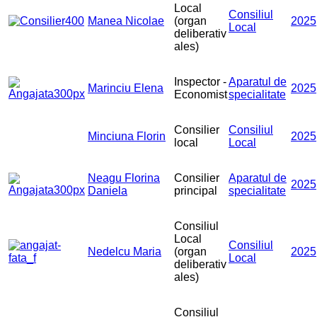
Local
Consiliul
Manea Nicolae
(organ
2025
Local
deliberativ
ales)
Inspector -
Aparatul de
Marinciu Elena
2025
Economist
specialitate
Consilier
Consiliul
Minciuna Florin
2025
local
Local
Neagu Florina
Consilier
Aparatul de
2025
Daniela
principal
specialitate
Consiliul
Local
Consiliul
Nedelcu Maria
(organ
2025
Local
deliberativ
ales)
Consiliul