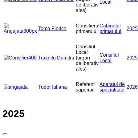
Local
deliberativ
ales)
Consilierul
Cabinetul
Toma Florica
2025
primarului
primarului
Consiliul
Local
Consiliul
Traznitu Dumitru
(organ
2025
Local
deliberativ
ales)
Referent
Aparatul de
Tudor Iuliana
2026
superior
specialitate
2025