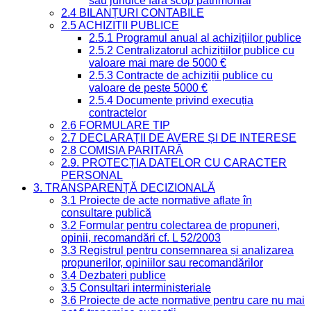
sau juridice fără scop patrimonial
2.4 BILANȚURI CONTABILE
2.5 ACHIZIȚII PUBLICE
2.5.1 Programul anual al achizițiilor publice
2.5.2 Centralizatorul achizițiilor publice cu
valoare mai mare de 5000 €
2.5.3 Contracte de achiziții publice cu
valoare de peste 5000 €
2.5.4 Documente privind execuția
contractelor
2.6 FORMULARE TIP
2.7 DECLARAȚII DE AVERE ȘI DE INTERESE
2.8 COMISIA PARITARĂ
2.9. PROTECȚIA DATELOR CU CARACTER
PERSONAL
3. TRANSPARENȚĂ DECIZIONALĂ
3.1 Proiecte de acte normative aflate în
consultare publică
3.2 Formular pentru colectarea de propuneri,
opinii, recomandări cf. L 52/2003
3.3 Registrul pentru consemnarea și analizarea
propunerilor, opiniilor sau recomandărilor
3.4 Dezbateri publice
3.5 Consultari interministeriale
3.6 Proiecte de acte normative pentru care nu mai