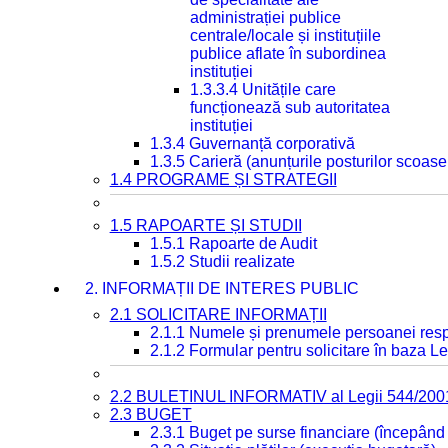
administrației publice
centrale/locale și instituțiile
publice aflate în subordinea
instituției
1.3.3.4 Unitățile care
funcționează sub autoritatea
instituției
1.3.4 Guvernanță corporativă
1.3.5 Carieră (anunțurile posturilor scoase
1.4 PROGRAME ȘI STRATEGII
1.5 RAPOARTE ȘI STUDII
1.5.1 Rapoarte de Audit
1.5.2 Studii realizate
2. INFORMAȚII DE INTERES PUBLIC
2.1 SOLICITARE INFORMAȚII
2.1.1 Numele și prenumele persoanei resp
2.1.2 Formular pentru solicitare în baza Le
2.2 BULETINUL INFORMATIV al Legii 544/200
2.3 BUGET
2.3.1 Buget pe surse financiare (începând