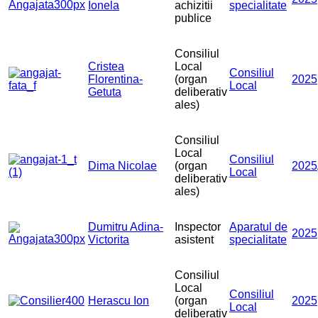
Ionela
achizitii
specialitate
publice
Consiliul
Cristea
Local
Consiliul
Florentina-
(organ
2025
Local
Getuta
deliberativ
ales)
Consiliul
Local
Consiliul
Dima Nicolae
(organ
2025
Local
deliberativ
ales)
Dumitru Adina-
Inspector
Aparatul de
2025
Victorita
asistent
specialitate
Consiliul
Local
Consiliul
Herascu Ion
(organ
2025
Local
deliberativ