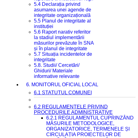
5.4 Declarația privind
asumarea unei agende de
integritate organizațională
5.5 Planul de integritate al
instituției
5.6 Raport narativ referitor
la stadiul implementării
măsurilor prevăzute în SNA
și în planul de integritate
5.7 Situația incidentelor de
integritate
5.8. Studii/ Cercetări/
Ghiduri/ Materiale
informative relevante
6. MONITORUL OFICIAL LOCAL
6.1 STATUTUL COMUNEI
6.2 REGULAMENTELE PRIVIND
PROCEDURILE ADMINISTRATIVE
6.2.1 REGULAMENTUL CUPRINZÂND
MĂSURILE METODOLOGICE,
ORGANIZATORICE, TERMENELE ȘI
CIRCULAȚIA PROIECTELOR DE