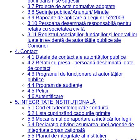
pot fi transmise sugestii
3.7 Proiecte de acte normative adoptate
3.8 Ședințe publice/ Anunțuri/ Minute
3.9 Rapoarte de aplicare a Legii nr. 52/2003
3.10 Persoana desemnată responsabilă pentru
relația cu societatea civilă
3.11 Registrul asociațiilor, fundațiilor și federațiilor
luate în evidență de autoritățile publice ale
Comunei
4. Contact
4.1 Datele de contact ale autorităților publice
4.2 Relații cu presa - persoană desemnată, date
de contact
4.3 Programul de funcționare al autorităților
publice
4.4 Program de audiențe
4.5 Petiții
4.6 Autentificare
5. INTEGRITATE INSTITUȚIONALĂ
5.1 Cod etic/deontologic/de conduită
5.2 Lista cuprinzând cadourile primite
5.3 Mecanismul de raportare a încălcărilor legii
5.4 Declarația privind asumarea unei agende de
integritate organizațională
5.5 Planul de integritate al instituției