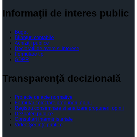
Informaţii de interes public
Buget
Bilanţuri contabile
Achiziţii publice
Declaratii de avere si interese
Formulare tip
GDPR
Transparenţă decizională
Proiecte de acte normative
Formular colectare propuneri, opinii
Registru consemnare si analizare propuneri, opinii
Dezbateri publice
Consultari interministeriale
Video Şedinţe publice