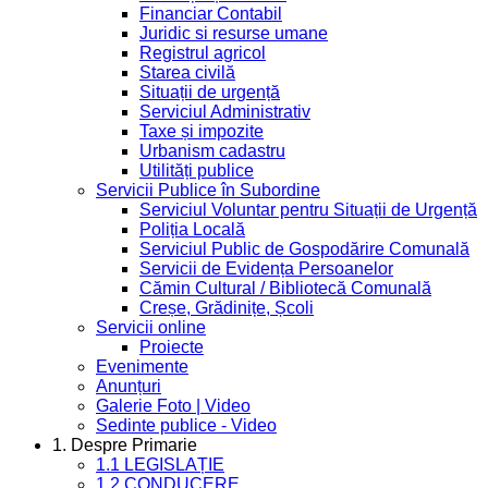
Financiar Contabil
Juridic si resurse umane
Registrul agricol
Starea civilă
Situații de urgență
Serviciul Administrativ
Taxe și impozite
Urbanism cadastru
Utilități publice
Servicii Publice în Subordine
Serviciul Voluntar pentru Situații de Urgență
Poliția Locală
Serviciul Public de Gospodărire Comunală
Servicii de Evidența Persoanelor
Cămin Cultural / Bibliotecă Comunală
Creșe, Grădinițe, Școli
Servicii online
Proiecte
Evenimente
Anunțuri
Galerie Foto | Video
Sedinte publice - Video
1. Despre Primarie
1.1 LEGISLAȚIE
1.2 CONDUCERE