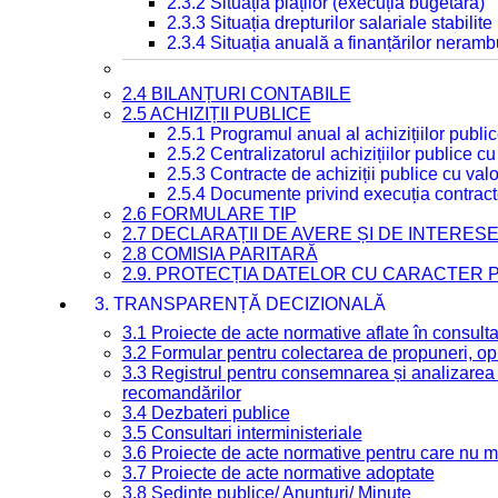
2.3.2 Situația plăților (execuția bugetară)
2.3.3 Situația drepturilor salariale stabilit
2.3.4 Situația anuală a finanțărilor neramb
2.4 BILANȚURI CONTABILE
2.5 ACHIZIȚII PUBLICE
2.5.1 Programul anual al achizițiilor publi
2.5.2 Centralizatorul achizițiilor publice 
2.5.3 Contracte de achiziții publice cu va
2.5.4 Documente privind execuția contract
2.6 FORMULARE TIP
2.7 DECLARAȚII DE AVERE ȘI DE INTERES
2.8 COMISIA PARITARĂ
2.9. PROTECȚIA DATELOR CU CARACTER
3. TRANSPARENȚĂ DECIZIONALĂ
3.1 Proiecte de acte normative aflate în consult
3.2 Formular pentru colectarea de propuneri, opi
3.3 Registrul pentru consemnarea și analizarea p
recomandărilor
3.4 Dezbateri publice
3.5 Consultari interministeriale
3.6 Proiecte de acte normative pentru care nu ma
3.7 Proiecte de acte normative adoptate
3.8 Ședințe publice/ Anunțuri/ Minute