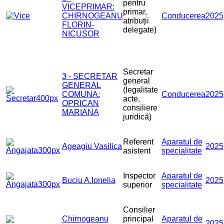
pentru
VICEPRIMAR:
primar,
CHIRNOGEANU
Conducerea
2025
atribuții
FLORIN-
delegate)
NICUSOR
Secretar
3 - SECRETAR
general
GENERAL
(legalitate
COMUNA:
Conducerea
2025
acte,
OPRICAN
consiliere
MARIANA
juridică)
Referent
Aparatul de
Ageagiu Vasilica
2025
asistent
specialitate
Inspector
Aparatul de
Buciu A.Ionelia
2025
superior
specialitate
Consilier
Chirnogeanu
principal
Aparatul de
2025