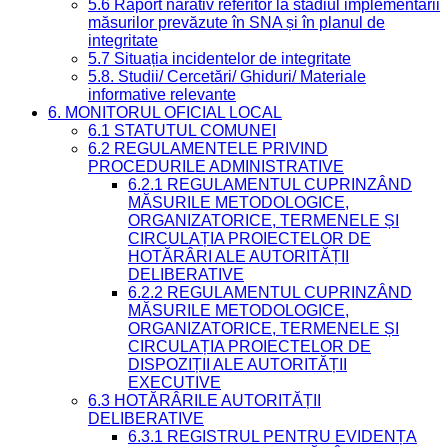
5.6 Raport narativ referitor la stadiul implementării
măsurilor prevăzute în SNA și în planul de
integritate
5.7 Situația incidentelor de integritate
5.8. Studii/ Cercetări/ Ghiduri/ Materiale
informative relevante
6. MONITORUL OFICIAL LOCAL
6.1 STATUTUL COMUNEI
6.2 REGULAMENTELE PRIVIND
PROCEDURILE ADMINISTRATIVE
6.2.1 REGULAMENTUL CUPRINZÂND
MĂSURILE METODOLOGICE,
ORGANIZATORICE, TERMENELE ȘI
CIRCULAȚIA PROIECTELOR DE
HOTĂRÂRI ALE AUTORITĂȚII
DELIBERATIVE
6.2.2 REGULAMENTUL CUPRINZÂND
MĂSURILE METODOLOGICE,
ORGANIZATORICE, TERMENELE ȘI
CIRCULAȚIA PROIECTELOR DE
DISPOZIȚII ALE AUTORITĂȚII
EXECUTIVE
6.3 HOTĂRÂRILE AUTORITĂȚII
DELIBERATIVE
6.3.1 REGISTRUL PENTRU EVIDENȚA