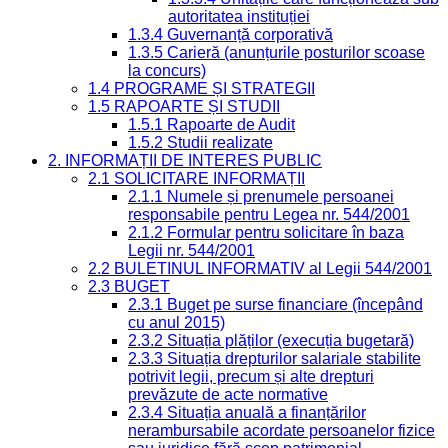
autoritatea instituției
1.3.4 Guvernanță corporativă
1.3.5 Carieră (anunțurile posturilor scoase
la concurs)
1.4 PROGRAME ȘI STRATEGII
1.5 RAPOARTE ȘI STUDII
1.5.1 Rapoarte de Audit
1.5.2 Studii realizate
2. INFORMAȚII DE INTERES PUBLIC
2.1 SOLICITARE INFORMAȚII
2.1.1 Numele și prenumele persoanei
responsabile pentru Legea nr. 544/2001
2.1.2 Formular pentru solicitare în baza
Legii nr. 544/2001
2.2 BULETINUL INFORMATIV al Legii 544/2001
2.3 BUGET
2.3.1 Buget pe surse financiare (începând
cu anul 2015)
2.3.2 Situația plăților (execuția bugetară)
2.3.3 Situația drepturilor salariale stabilite
potrivit legii, precum și alte drepturi
prevăzute de acte normative
2.3.4 Situația anuală a finanțărilor
nerambursabile acordate persoanelor fizice