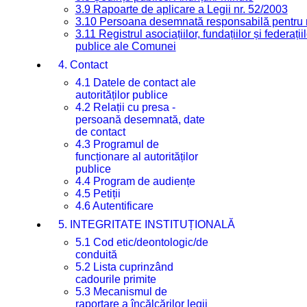
3.9 Rapoarte de aplicare a Legii nr. 52/2003
3.10 Persoana desemnată responsabilă pentru re
3.11 Registrul asociațiilor, fundațiilor și federații
publice ale Comunei
4. Contact
4.1 Datele de contact ale
autorităților publice
4.2 Relații cu presa -
persoană desemnată, date
de contact
4.3 Programul de
funcționare al autorităților
publice
4.4 Program de audiențe
4.5 Petiții
4.6 Autentificare
5. INTEGRITATE INSTITUȚIONALĂ
5.1 Cod etic/deontologic/de
conduită
5.2 Lista cuprinzând
cadourile primite
5.3 Mecanismul de
raportare a încălcărilor legii