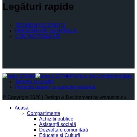
Legături rapide
TERMENI ŞI CONDIŢII
PREZENTARE GENERALĂ
CONTACTEAZĂ-NE
Politica De Confidențialitate
Termeni și condiții
Protectia datelor cu caracter personal
© Copyright 2026 | Design & Devlopment by vreausite.eu
Acasa
Compartimente
Achiziții publice
Asistență socială
Dezvoltare comunitară
Educație și Cultură