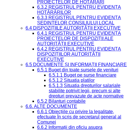
PROIECTELOR DE HOTĂRÂRI
6.3.2 REGISTRUL PENTRU EVIDENȚA
HOTĂRÂRILOR
6.3.3 REGISTRUL PENTRU EVIDENȚA
ȘEDINȚELOR CONSILIULUI LOCAL
6.4 DISPOZIȚIILE AUTORITĂȚII EXECUTIVE
6.4.1 REGISTRUL PENTRU EVIDENȚA
PROIECTELOR DE DISPOZIȚII ALE
AUTORITĂȚII EXECUTIVE
6.4.2 REGISTRUL PENTRU EVIDENȚA
DISPOZIȚIILOR AUTORITĂȚII
EXECUTIVE
6.5 DOCUMENTE ȘI INFORMAȚII FINANCIARE
6.5.1 Buget din toate sursele de venituri
6.5.1.1 Buget pe surse financiare
6.5.1.2 Situatia platilor
6.5.1.3 Situatia drepturilor salariale
stabilite potrivit legii, precum si alte
drepturi prevazute de acte normative
6.5.2 Bilanturi contabile
6.6. ALTE DOCUMENTE
6.6.1 Obiecțiile cu privire la legalitate,
efectuate în scris de secretarul general al
Comunei
6.6.2 Informații din oficiu asupra