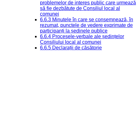
problemelor de interes public care urmează
să fie dezbătute de Consiliul local al
comunei
6.6.3 Minutele în care se consemnează, în
rezumat, punctele de vedere exprimate de
participanți la ședinele publice
6.6.4 Procesele-verbale ale ședințelor
Consiliului local al comunei
6.6.5 Declarații de căsătorie