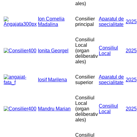
ales)
Ion Cornelia
Consilier
Aparatul de
2025
Madalina
principal
specialitate
Consiliul
Local
Consiliul
Ionita Georgel
(organ
2025
Local
deliberativ
ales)
Consilier
Aparatul de
Iosif Marilena
2025
superior
specialitate
Consiliul
Local
Consiliul
Mandru Marian
(organ
2025
Local
deliberativ
ales)
Consiliul