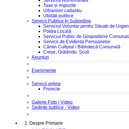
Serviciul Administrativ
Taxe și impozite
Urbanism cadastru
Utilități publice
Servicii Publice în Subordine
Serviciul Voluntar pentru Situații de Urgen
Poliția Locală
Serviciul Public de Gospodărire Comunal
Servicii de Evidența Persoanelor
Cămin Cultural / Bibliotecă Comunală
Creșe, Grădinițe, Școli
Anunțuri
Evenimente
Servicii online
Proiecte
Galerie Foto | Video
Sedinte publice - Video
1. Despre Primarie