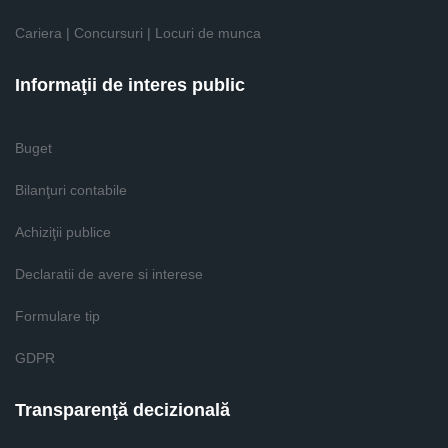
Cariera | Concursuri | Locuri de munca
Informaţii de interes public
Buget
Bilanţuri contabile
Achiziţii publice
Declaratii de avere si interese
Formulare tip
GDPR
Transparenţă decizională