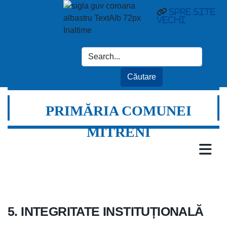
spre site
vechi
PRIMĂRIA COMUNEI
MITRENI
5. INTEGRITATE INSTITUȚIONALĂ