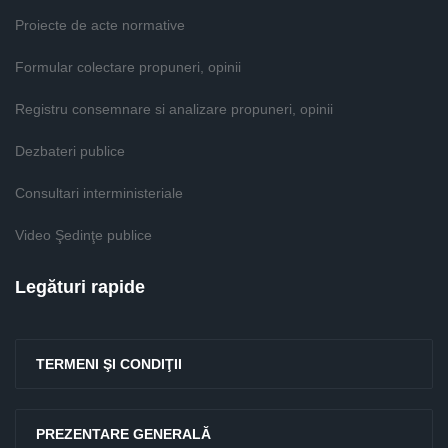
Proiecte de acte normative
Formular colectare propuneri, opinii
Registru consemnare si analizare propuneri, opinii
Dezbateri publice
Consultari interministeriale
Video Şedinţe publice
Legături rapide
TERMENI ŞI CONDIŢII
PREZENTARE GENERALĂ