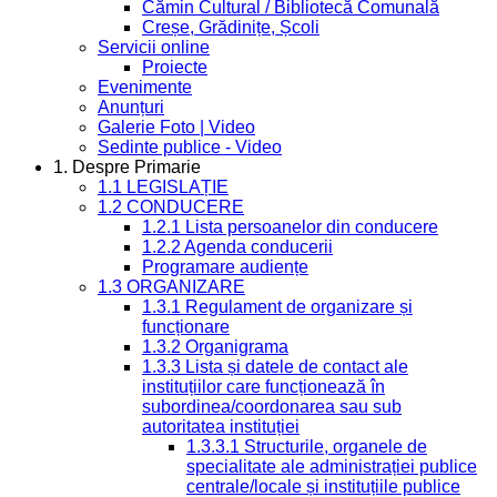
Cămin Cultural / Bibliotecă Comunală
Creșe, Grădinițe, Școli
Servicii online
Proiecte
Evenimente
Anunțuri
Galerie Foto | Video
Sedinte publice - Video
1. Despre Primarie
1.1 LEGISLAȚIE
1.2 CONDUCERE
1.2.1 Lista persoanelor din conducere
1.2.2 Agenda conducerii
Programare audiențe
1.3 ORGANIZARE
1.3.1 Regulament de organizare și
funcționare
1.3.2 Organigrama
1.3.3 Lista și datele de contact ale
instituțiilor care funcționează în
subordinea/coordonarea sau sub
autoritatea instituției
1.3.3.1 Structurile, organele de
specialitate ale administrației publice
centrale/locale și instituțiile publice