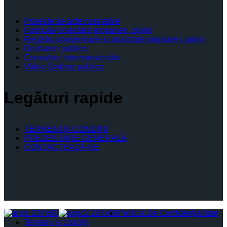
Proiecte de acte normative
Formular colectare propuneri, opinii
Registru consemnare si analizare propuneri, opinii
Dezbateri publice
Consultari interministeriale
Video Şedinţe publice
Legături rapide
TERMENI ŞI CONDIŢII
PREZENTARE GENERALĂ
CONTACTEAZĂ-NE
Politica De Confidențialitate
Termeni și condiții