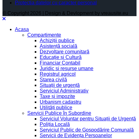
Protectia datelor cu caracter personal
© Copyright 2026 | Design & Devlopment by vreausite.eu
Acasa
Compartimente
Achiziții publice
Asistență socială
Dezvoltare comunitară
Educație și Cultură
Financiar Contabil
Juridic si resurse umane
Registrul agricol
Starea civilă
Situații de urgență
Serviciul Administrativ
Taxe și impozite
Urbanism cadastru
Utilități publice
Servicii Publice în Subordine
Serviciul Voluntar pentru Situații de Urgență
Poliția Locală
Serviciul Public de Gospodărire Comunală
Servicii de Evidența Persoanelor