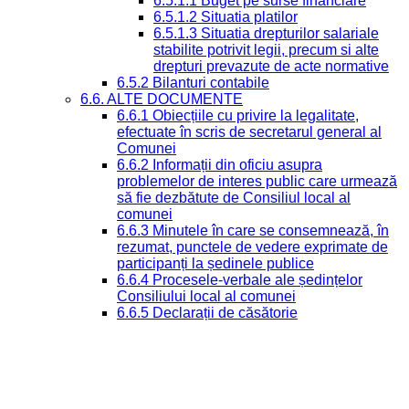
6.5.1.1 Buget pe surse financiare
6.5.1.2 Situatia platilor
6.5.1.3 Situatia drepturilor salariale
stabilite potrivit legii, precum si alte
drepturi prevazute de acte normative
6.5.2 Bilanturi contabile
6.6. ALTE DOCUMENTE
6.6.1 Obiecțiile cu privire la legalitate,
efectuate în scris de secretarul general al
Comunei
6.6.2 Informații din oficiu asupra
problemelor de interes public care urmează
să fie dezbătute de Consiliul local al
comunei
6.6.3 Minutele în care se consemnează, în
rezumat, punctele de vedere exprimate de
participanți la ședinele publice
6.6.4 Procesele-verbale ale ședințelor
Consiliului local al comunei
6.6.5 Declarații de căsătorie