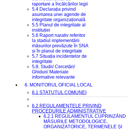
raportare a încălcărilor legii
5.4 Declarația privind
asumarea unei agende de
integritate organizațională
5.5 Planul de integritate al
instituției
5.6 Raport narativ referitor
la stadiul implementării
măsurilor prevăzute în SNA
și în planul de integritate
5.7 Situația incidentelor de
integritate
5.8. Studii/ Cercetări/
Ghiduri/ Materiale
informative relevante
6. MONITORUL OFICIAL LOCAL
6.1 STATUTUL COMUNEI
6.2 REGULAMENTELE PRIVIND
PROCEDURILE ADMINISTRATIVE
6.2.1 REGULAMENTUL CUPRINZÂND
MĂSURILE METODOLOGICE,
ORGANIZATORICE, TERMENELE ȘI