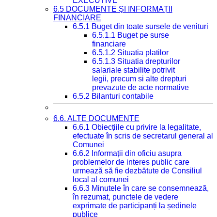
EXECUTIVE
6.5 DOCUMENTE ȘI INFORMAȚII
FINANCIARE
6.5.1 Buget din toate sursele de venituri
6.5.1.1 Buget pe surse
financiare
6.5.1.2 Situatia platilor
6.5.1.3 Situatia drepturilor
salariale stabilite potrivit
legii, precum si alte drepturi
prevazute de acte normative
6.5.2 Bilanturi contabile
6.6. ALTE DOCUMENTE
6.6.1 Obiecțiile cu privire la legalitate,
efectuate în scris de secretarul general al
Comunei
6.6.2 Informații din oficiu asupra
problemelor de interes public care
urmează să fie dezbătute de Consiliul
local al comunei
6.6.3 Minutele în care se consemnează,
în rezumat, punctele de vedere
exprimate de participanți la ședinele
publice