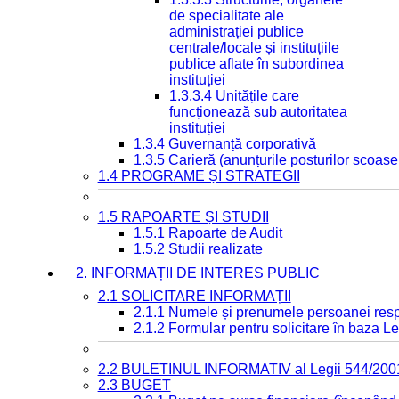
de specialitate ale
administrației publice
centrale/locale și instituțiile
publice aflate în subordinea
instituției
1.3.3.4 Unitățile care
funcționează sub autoritatea
instituției
1.3.4 Guvernanță corporativă
1.3.5 Carieră (anunțurile posturilor scoase
1.4 PROGRAME ȘI STRATEGII
1.5 RAPOARTE ȘI STUDII
1.5.1 Rapoarte de Audit
1.5.2 Studii realizate
2. INFORMAȚII DE INTERES PUBLIC
2.1 SOLICITARE INFORMAȚII
2.1.1 Numele și prenumele persoanei resp
2.1.2 Formular pentru solicitare în baza Le
2.2 BULETINUL INFORMATIV al Legii 544/200
2.3 BUGET