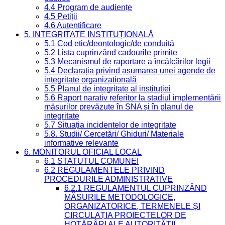
4.4 Program de audiențe
4.5 Petiții
4.6 Autentificare
5. INTEGRITATE INSTITUȚIONALĂ
5.1 Cod etic/deontologic/de conduită
5.2 Lista cuprinzând cadourile primite
5.3 Mecanismul de raportare a încălcărilor legii
5.4 Declarația privind asumarea unei agende de
integritate organizațională
5.5 Planul de integritate al instituției
5.6 Raport narativ referitor la stadiul implementării
măsurilor prevăzute în SNA și în planul de
integritate
5.7 Situația incidentelor de integritate
5.8. Studii/ Cercetări/ Ghiduri/ Materiale
informative relevante
6. MONITORUL OFICIAL LOCAL
6.1 STATUTUL COMUNEI
6.2 REGULAMENTELE PRIVIND
PROCEDURILE ADMINISTRATIVE
6.2.1 REGULAMENTUL CUPRINZÂND
MĂSURILE METODOLOGICE,
ORGANIZATORICE, TERMENELE ȘI
CIRCULAȚIA PROIECTELOR DE
HOTĂRÂRI ALE AUTORITĂȚII