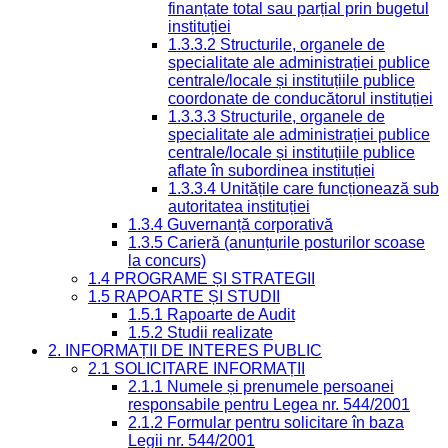
finanțate total sau parțial prin bugetul
instituției
1.3.3.2 Structurile, organele de
specialitate ale administrației publice
centrale/locale și instituțiile publice
coordonate de conducătorul instituției
1.3.3.3 Structurile, organele de
specialitate ale administrației publice
centrale/locale și instituțiile publice
aflate în subordinea instituției
1.3.3.4 Unitățile care funcționează sub
autoritatea instituției
1.3.4 Guvernanță corporativă
1.3.5 Carieră (anunțurile posturilor scoase
la concurs)
1.4 PROGRAME ȘI STRATEGII
1.5 RAPOARTE ȘI STUDII
1.5.1 Rapoarte de Audit
1.5.2 Studii realizate
2. INFORMAȚII DE INTERES PUBLIC
2.1 SOLICITARE INFORMAȚII
2.1.1 Numele și prenumele persoanei
responsabile pentru Legea nr. 544/2001
2.1.2 Formular pentru solicitare în baza
Legii nr. 544/2001