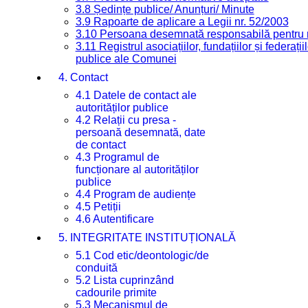
3.8 Ședințe publice/ Anunțuri/ Minute
3.9 Rapoarte de aplicare a Legii nr. 52/2003
3.10 Persoana desemnată responsabilă pentru re
3.11 Registrul asociațiilor, fundațiilor și federații
publice ale Comunei
4. Contact
4.1 Datele de contact ale
autorităților publice
4.2 Relații cu presa -
persoană desemnată, date
de contact
4.3 Programul de
funcționare al autorităților
publice
4.4 Program de audiențe
4.5 Petiții
4.6 Autentificare
5. INTEGRITATE INSTITUȚIONALĂ
5.1 Cod etic/deontologic/de
conduită
5.2 Lista cuprinzând
cadourile primite
5.3 Mecanismul de