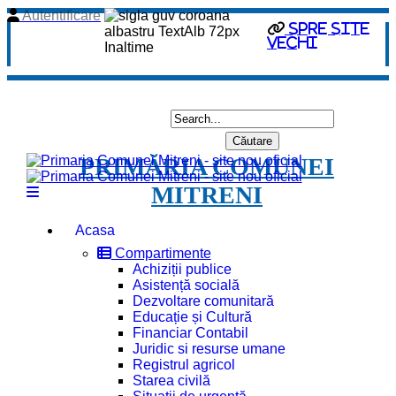
Autentificare
spre site
vechi
PRIMĂRIA COMUNEI
MITRENI
Acasa
Compartimente
Achiziții publice
Asistență socială
Dezvoltare comunitară
Educație și Cultură
Financiar Contabil
Juridic si resurse umane
Registrul agricol
Starea civilă