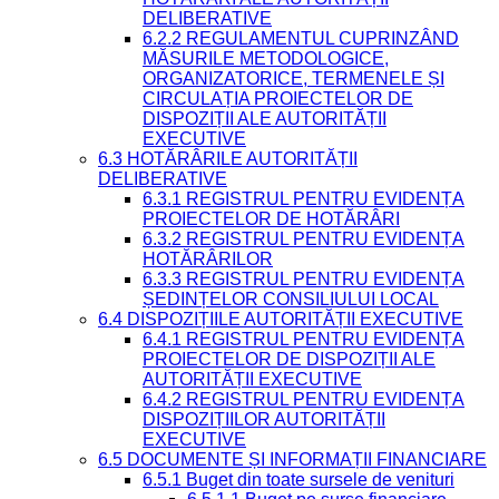
DELIBERATIVE
6.2.2 REGULAMENTUL CUPRINZÂND
MĂSURILE METODOLOGICE,
ORGANIZATORICE, TERMENELE ȘI
CIRCULAȚIA PROIECTELOR DE
DISPOZIȚII ALE AUTORITĂȚII
EXECUTIVE
6.3 HOTĂRÂRILE AUTORITĂȚII
DELIBERATIVE
6.3.1 REGISTRUL PENTRU EVIDENȚA
PROIECTELOR DE HOTĂRÂRI
6.3.2 REGISTRUL PENTRU EVIDENȚA
HOTĂRÂRILOR
6.3.3 REGISTRUL PENTRU EVIDENȚA
ȘEDINȚELOR CONSILIULUI LOCAL
6.4 DISPOZIȚIILE AUTORITĂȚII EXECUTIVE
6.4.1 REGISTRUL PENTRU EVIDENȚA
PROIECTELOR DE DISPOZIȚII ALE
AUTORITĂȚII EXECUTIVE
6.4.2 REGISTRUL PENTRU EVIDENȚA
DISPOZIȚIILOR AUTORITĂȚII
EXECUTIVE
6.5 DOCUMENTE ȘI INFORMAȚII FINANCIARE
6.5.1 Buget din toate sursele de venituri