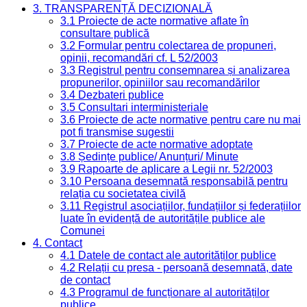
3. TRANSPARENȚĂ DECIZIONALĂ
3.1 Proiecte de acte normative aflate în
consultare publică
3.2 Formular pentru colectarea de propuneri,
opinii, recomandări cf. L 52/2003
3.3 Registrul pentru consemnarea și analizarea
propunerilor, opiniilor sau recomandărilor
3.4 Dezbateri publice
3.5 Consultari interministeriale
3.6 Proiecte de acte normative pentru care nu mai
pot fi transmise sugestii
3.7 Proiecte de acte normative adoptate
3.8 Ședințe publice/ Anunțuri/ Minute
3.9 Rapoarte de aplicare a Legii nr. 52/2003
3.10 Persoana desemnată responsabilă pentru
relația cu societatea civilă
3.11 Registrul asociațiilor, fundațiilor și federațiilor
luate în evidență de autoritățile publice ale
Comunei
4. Contact
4.1 Datele de contact ale autorităților publice
4.2 Relații cu presa - persoană desemnată, date
de contact
4.3 Programul de funcționare al autorităților
publice