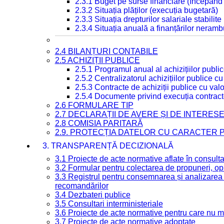
2.3.1 Buget pe surse financiare (începând
2.3.2 Situația plăților (execuția bugetară)
2.3.3 Situația drepturilor salariale stabilit
2.3.4 Situația anuală a finanțărilor neramb
2.4 BILANȚURI CONTABILE
2.5 ACHIZIȚII PUBLICE
2.5.1 Programul anual al achizițiilor publi
2.5.2 Centralizatorul achizițiilor publice 
2.5.3 Contracte de achiziții publice cu va
2.5.4 Documente privind execuția contract
2.6 FORMULARE TIP
2.7 DECLARAȚII DE AVERE ȘI DE INTERES
2.8 COMISIA PARITARĂ
2.9. PROTECȚIA DATELOR CU CARACTER
3. TRANSPARENȚĂ DECIZIONALĂ
3.1 Proiecte de acte normative aflate în consult
3.2 Formular pentru colectarea de propuneri, opi
3.3 Registrul pentru consemnarea și analizarea p
recomandărilor
3.4 Dezbateri publice
3.5 Consultari interministeriale
3.6 Proiecte de acte normative pentru care nu ma
3.7 Proiecte de acte normative adoptate