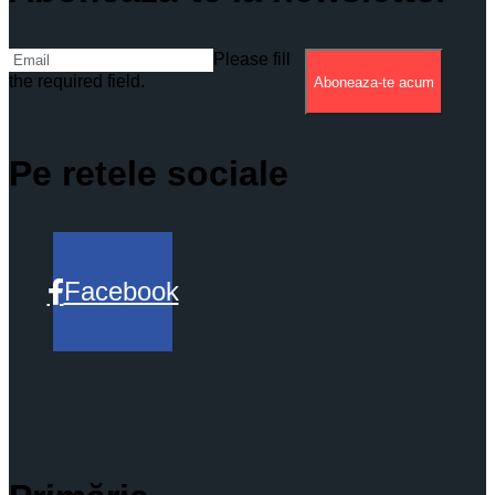
Please fill
the required field.
Aboneaza-te acum
Pe retele sociale
Facebook