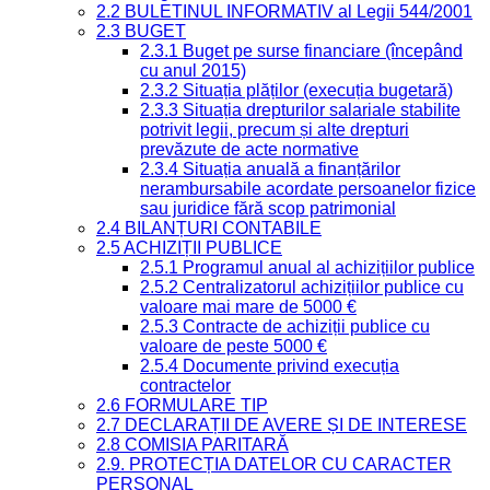
2.2 BULETINUL INFORMATIV al Legii 544/2001
2.3 BUGET
2.3.1 Buget pe surse financiare (începând
cu anul 2015)
2.3.2 Situația plăților (execuția bugetară)
2.3.3 Situația drepturilor salariale stabilite
potrivit legii, precum și alte drepturi
prevăzute de acte normative
2.3.4 Situația anuală a finanțărilor
nerambursabile acordate persoanelor fizice
sau juridice fără scop patrimonial
2.4 BILANȚURI CONTABILE
2.5 ACHIZIȚII PUBLICE
2.5.1 Programul anual al achizițiilor publice
2.5.2 Centralizatorul achizițiilor publice cu
valoare mai mare de 5000 €
2.5.3 Contracte de achiziții publice cu
valoare de peste 5000 €
2.5.4 Documente privind execuția
contractelor
2.6 FORMULARE TIP
2.7 DECLARAȚII DE AVERE ȘI DE INTERESE
2.8 COMISIA PARITARĂ
2.9. PROTECȚIA DATELOR CU CARACTER
PERSONAL