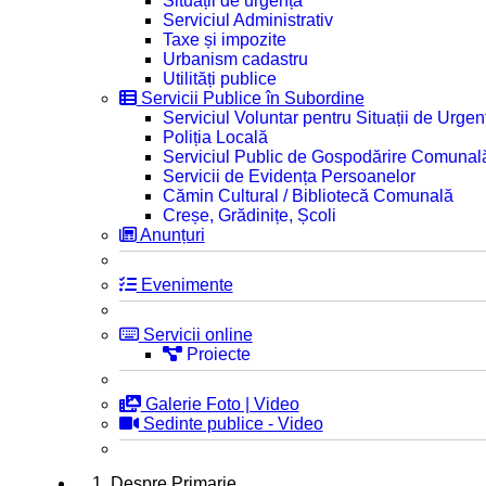
Situații de urgență
Serviciul Administrativ
Taxe și impozite
Urbanism cadastru
Utilități publice
Servicii Publice în Subordine
Serviciul Voluntar pentru Situații de Urgen
Poliția Locală
Serviciul Public de Gospodărire Comunal
Servicii de Evidența Persoanelor
Cămin Cultural / Bibliotecă Comunală
Creșe, Grădinițe, Școli
Anunțuri
Evenimente
Servicii online
Proiecte
Galerie Foto | Video
Sedinte publice - Video
1. Despre Primarie