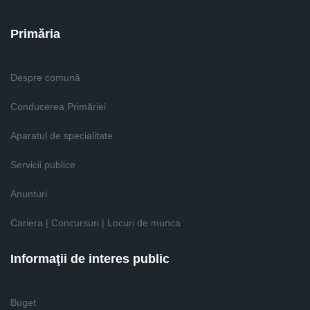
Primăria
Despre comună
Conducerea Primăriei
Aparatul de specialitate
Servicii publice
Anunturi
Cariera | Concursuri | Locuri de munca
Informaţii de interes public
Buget