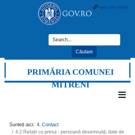
spre site vechi
PRIMĂRIA COMUNEI
MITRENI
Sunteți aici:
4. Contact
4.2 Relații cu presa - persoană desemnată, date de