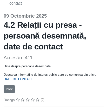
contact
09 Octombrie 2025
4.2 Relații cu presa -
persoană desemnată,
date de contact
Accesări: 411
Date despre persoana desemnată
Descarca informatiile de interes public care se comunica din oficiu
DATE DE CONTACT
Articol precedent: 4.3 Programul de funcționare al autorităților publ
Prec
Ratings
(0)