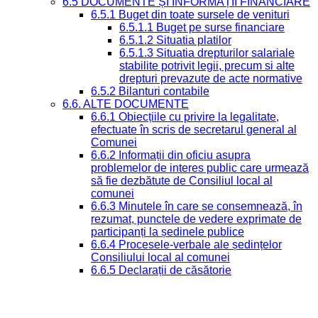
6.5 DOCUMENTE ȘI INFORMAȚII FINANCIARE
6.5.1 Buget din toate sursele de venituri
6.5.1.1 Buget pe surse financiare
6.5.1.2 Situatia platilor
6.5.1.3 Situatia drepturilor salariale
stabilite potrivit legii, precum si alte
drepturi prevazute de acte normative
6.5.2 Bilanturi contabile
6.6. ALTE DOCUMENTE
6.6.1 Obiecțiile cu privire la legalitate,
efectuate în scris de secretarul general al
Comunei
6.6.2 Informații din oficiu asupra
problemelor de interes public care urmează
să fie dezbătute de Consiliul local al
comunei
6.6.3 Minutele în care se consemnează, în
rezumat, punctele de vedere exprimate de
participanți la ședinele publice
6.6.4 Procesele-verbale ale ședințelor
Consiliului local al comunei
6.6.5 Declarații de căsătorie