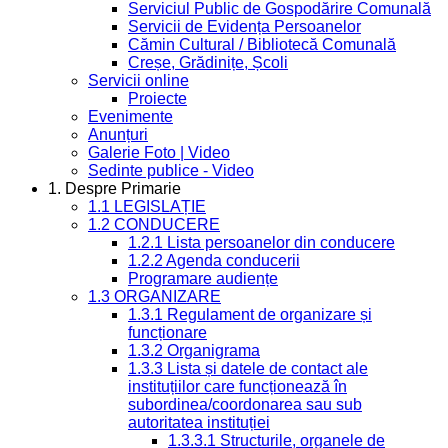
Serviciul Public de Gospodărire Comunală
Servicii de Evidența Persoanelor
Cămin Cultural / Bibliotecă Comunală
Creșe, Grădinițe, Școli
Servicii online
Proiecte
Evenimente
Anunțuri
Galerie Foto | Video
Sedinte publice - Video
1. Despre Primarie
1.1 LEGISLAȚIE
1.2 CONDUCERE
1.2.1 Lista persoanelor din conducere
1.2.2 Agenda conducerii
Programare audiențe
1.3 ORGANIZARE
1.3.1 Regulament de organizare și
funcționare
1.3.2 Organigrama
1.3.3 Lista și datele de contact ale
instituțiilor care funcționează în
subordinea/coordonarea sau sub
autoritatea instituției
1.3.3.1 Structurile, organele de