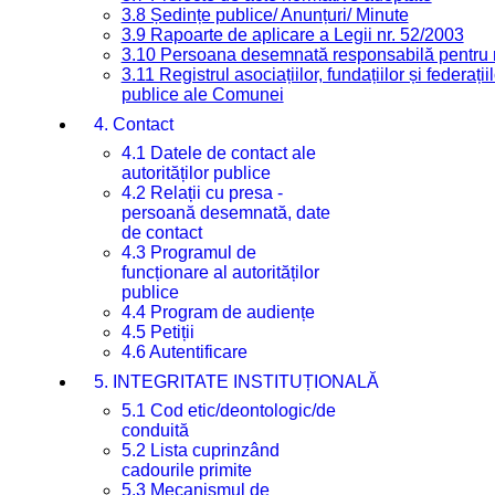
3.8 Ședințe publice/ Anunțuri/ Minute
3.9 Rapoarte de aplicare a Legii nr. 52/2003
3.10 Persoana desemnată responsabilă pentru re
3.11 Registrul asociațiilor, fundațiilor și federații
publice ale Comunei
4. Contact
4.1 Datele de contact ale
autorităților publice
4.2 Relații cu presa -
persoană desemnată, date
de contact
4.3 Programul de
funcționare al autorităților
publice
4.4 Program de audiențe
4.5 Petiții
4.6 Autentificare
5. INTEGRITATE INSTITUȚIONALĂ
5.1 Cod etic/deontologic/de
conduită
5.2 Lista cuprinzând
cadourile primite
5.3 Mecanismul de