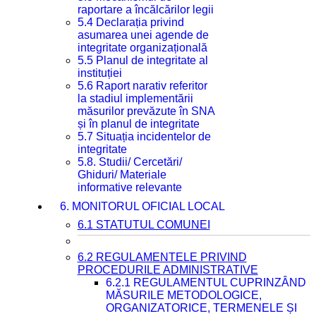
raportare a încălcărilor legii
5.4 Declarația privind
asumarea unei agende de
integritate organizațională
5.5 Planul de integritate al
instituției
5.6 Raport narativ referitor
la stadiul implementării
măsurilor prevăzute în SNA
și în planul de integritate
5.7 Situația incidentelor de
integritate
5.8. Studii/ Cercetări/
Ghiduri/ Materiale
informative relevante
6. MONITORUL OFICIAL LOCAL
6.1 STATUTUL COMUNEI
6.2 REGULAMENTELE PRIVIND
PROCEDURILE ADMINISTRATIVE
6.2.1 REGULAMENTUL CUPRINZÂND
MĂSURILE METODOLOGICE,
ORGANIZATORICE, TERMENELE ȘI