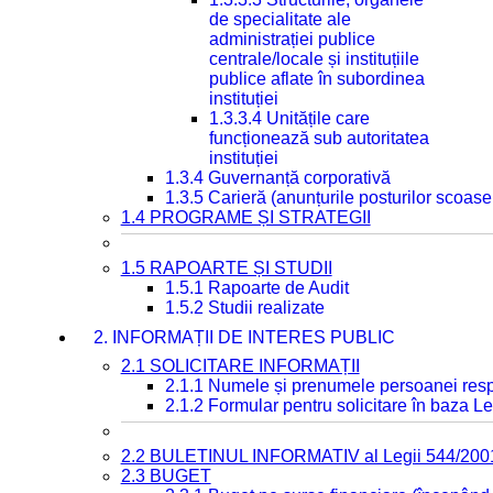
de specialitate ale
administrației publice
centrale/locale și instituțiile
publice aflate în subordinea
instituției
1.3.3.4 Unitățile care
funcționează sub autoritatea
instituției
1.3.4 Guvernanță corporativă
1.3.5 Carieră (anunțurile posturilor scoase
1.4 PROGRAME ȘI STRATEGII
1.5 RAPOARTE ȘI STUDII
1.5.1 Rapoarte de Audit
1.5.2 Studii realizate
2. INFORMAȚII DE INTERES PUBLIC
2.1 SOLICITARE INFORMAȚII
2.1.1 Numele și prenumele persoanei resp
2.1.2 Formular pentru solicitare în baza Le
2.2 BULETINUL INFORMATIV al Legii 544/200
2.3 BUGET