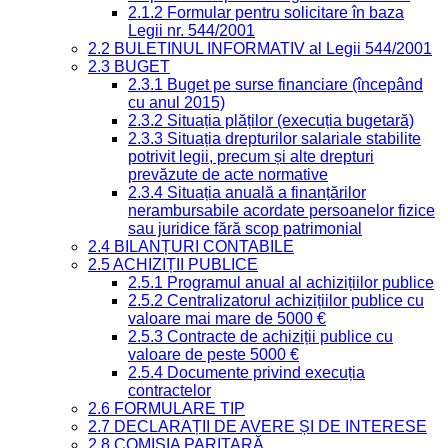
2.1.2 Formular pentru solicitare în baza
Legii nr. 544/2001
2.2 BULETINUL INFORMATIV al Legii 544/2001
2.3 BUGET
2.3.1 Buget pe surse financiare (începând
cu anul 2015)
2.3.2 Situația plăților (execuția bugetară)
2.3.3 Situația drepturilor salariale stabilite
potrivit legii, precum și alte drepturi
prevăzute de acte normative
2.3.4 Situația anuală a finanțărilor
nerambursabile acordate persoanelor fizice
sau juridice fără scop patrimonial
2.4 BILANȚURI CONTABILE
2.5 ACHIZIȚII PUBLICE
2.5.1 Programul anual al achizițiilor publice
2.5.2 Centralizatorul achizițiilor publice cu
valoare mai mare de 5000 €
2.5.3 Contracte de achiziții publice cu
valoare de peste 5000 €
2.5.4 Documente privind execuția
contractelor
2.6 FORMULARE TIP
2.7 DECLARAȚII DE AVERE ȘI DE INTERESE
2.8 COMISIA PARITARĂ