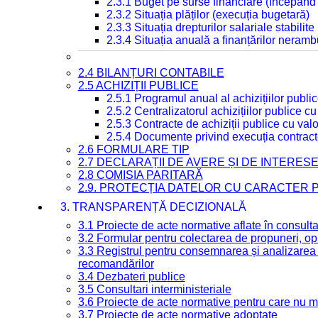
2.3.1 Buget pe surse financiare (începând
2.3.2 Situația plăților (execuția bugetară)
2.3.3 Situația drepturilor salariale stabilit
2.3.4 Situația anuală a finanțărilor neramb
2.4 BILANȚURI CONTABILE
2.5 ACHIZIȚII PUBLICE
2.5.1 Programul anual al achizițiilor publi
2.5.2 Centralizatorul achizițiilor publice 
2.5.3 Contracte de achiziții publice cu va
2.5.4 Documente privind execuția contract
2.6 FORMULARE TIP
2.7 DECLARAȚII DE AVERE ȘI DE INTERES
2.8 COMISIA PARITARĂ
2.9. PROTECȚIA DATELOR CU CARACTER
3. TRANSPARENȚĂ DECIZIONALĂ
3.1 Proiecte de acte normative aflate în consult
3.2 Formular pentru colectarea de propuneri, opi
3.3 Registrul pentru consemnarea și analizarea p
recomandărilor
3.4 Dezbateri publice
3.5 Consultari interministeriale
3.6 Proiecte de acte normative pentru care nu ma
3.7 Proiecte de acte normative adoptate