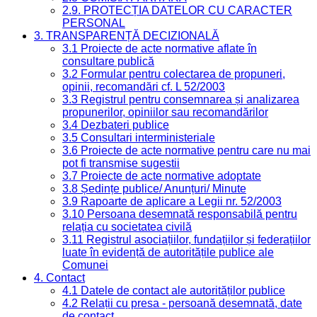
2.9. PROTECȚIA DATELOR CU CARACTER
PERSONAL
3. TRANSPARENȚĂ DECIZIONALĂ
3.1 Proiecte de acte normative aflate în
consultare publică
3.2 Formular pentru colectarea de propuneri,
opinii, recomandări cf. L 52/2003
3.3 Registrul pentru consemnarea și analizarea
propunerilor, opiniilor sau recomandărilor
3.4 Dezbateri publice
3.5 Consultari interministeriale
3.6 Proiecte de acte normative pentru care nu mai
pot fi transmise sugestii
3.7 Proiecte de acte normative adoptate
3.8 Ședințe publice/ Anunțuri/ Minute
3.9 Rapoarte de aplicare a Legii nr. 52/2003
3.10 Persoana desemnată responsabilă pentru
relația cu societatea civilă
3.11 Registrul asociațiilor, fundațiilor și federațiilor
luate în evidență de autoritățile publice ale
Comunei
4. Contact
4.1 Datele de contact ale autorităților publice
4.2 Relații cu presa - persoană desemnată, date
de contact