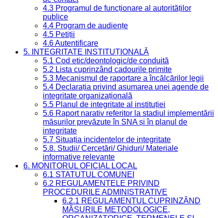
4.3 Programul de funcționare al autorităților
publice
4.4 Program de audiențe
4.5 Petiții
4.6 Autentificare
5. INTEGRITATE INSTITUȚIONALĂ
5.1 Cod etic/deontologic/de conduită
5.2 Lista cuprinzând cadourile primite
5.3 Mecanismul de raportare a încălcărilor legii
5.4 Declarația privind asumarea unei agende de
integritate organizațională
5.5 Planul de integritate al instituției
5.6 Raport narativ referitor la stadiul implementării
măsurilor prevăzute în SNA și în planul de
integritate
5.7 Situația incidentelor de integritate
5.8. Studii/ Cercetări/ Ghiduri/ Materiale
informative relevante
6. MONITORUL OFICIAL LOCAL
6.1 STATUTUL COMUNEI
6.2 REGULAMENTELE PRIVIND
PROCEDURILE ADMINISTRATIVE
6.2.1 REGULAMENTUL CUPRINZÂND
MĂSURILE METODOLOGICE,