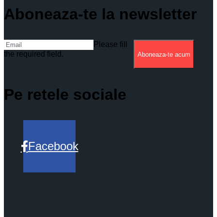
Aboneaza-te la newsletter
Please fill
the required field.
Aboneaza-te acum
Pe retele sociale
Facebook