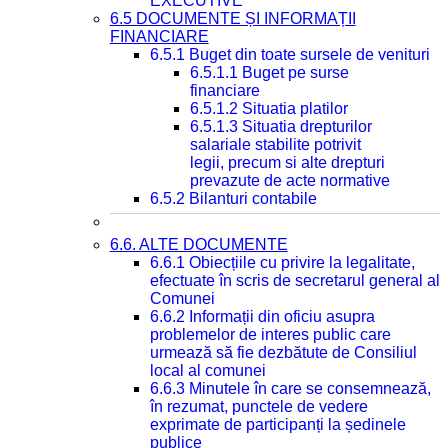
EXECUTIVE
6.5 DOCUMENTE ȘI INFORMAȚII
FINANCIARE
6.5.1 Buget din toate sursele de venituri
6.5.1.1 Buget pe surse
financiare
6.5.1.2 Situatia platilor
6.5.1.3 Situatia drepturilor
salariale stabilite potrivit
legii, precum si alte drepturi
prevazute de acte normative
6.5.2 Bilanturi contabile
6.6. ALTE DOCUMENTE
6.6.1 Obiecțiile cu privire la legalitate,
efectuate în scris de secretarul general al
Comunei
6.6.2 Informații din oficiu asupra
problemelor de interes public care
urmează să fie dezbătute de Consiliul
local al comunei
6.6.3 Minutele în care se consemnează,
în rezumat, punctele de vedere
exprimate de participanți la ședinele
publice