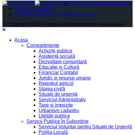
Politica De Confidențialitate
Termeni și condiții
Protectia datelor cu caracter personal
© Copyright 2026 | Design & Devlopment by vreausite.eu
Acasa
Compartimente
Achiziții publice
Asistență socială
Dezvoltare comunitară
Educație și Cultură
Financiar Contabil
Juridic si resurse umane
Registrul agricol
Starea civilă
Situații de urgență
Serviciul Administrativ
Taxe și impozite
Urbanism cadastru
Utilități publice
Servicii Publice în Subordine
Serviciul Voluntar pentru Situații de Urgență
Poliția Locală