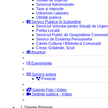
Situații de urgență
Serviciul Administrativ
Taxe și impozite
Urbanism cadastru
Utilități publice
Servicii Publice în Subordine
Serviciul Voluntar pentru Situații de Urgen
Poliția Locală
Serviciul Public de Gospodărire Comunal
Servicii de Evidența Persoanelor
Cămin Cultural / Bibliotecă Comunală
Creșe, Grădinițe, Școli
Anunțuri
Evenimente
Servicii online
Proiecte
Galerie Foto | Video
Sedinte publice - Video
1. Despre Primarie