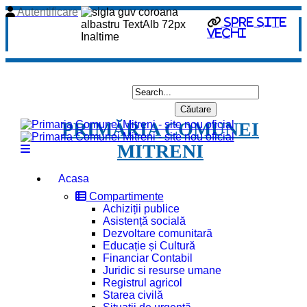
Autentificare
spre site
vechi
PRIMĂRIA COMUNEI
MITRENI
Acasa
Compartimente
Achiziții publice
Asistență socială
Dezvoltare comunitară
Educație și Cultură
Financiar Contabil
Juridic si resurse umane
Registrul agricol
Starea civilă