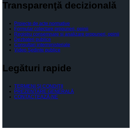
Transparenţă decizională
Proiecte de acte normative
Formular colectare propuneri, opinii
Registru consemnare si analizare propuneri, opinii
Dezbateri publice
Consultari interministeriale
Video Şedinţe publice
Legături rapide
TERMENI ŞI CONDIŢII
PREZENTARE GENERALĂ
CONTACTEAZĂ-NE