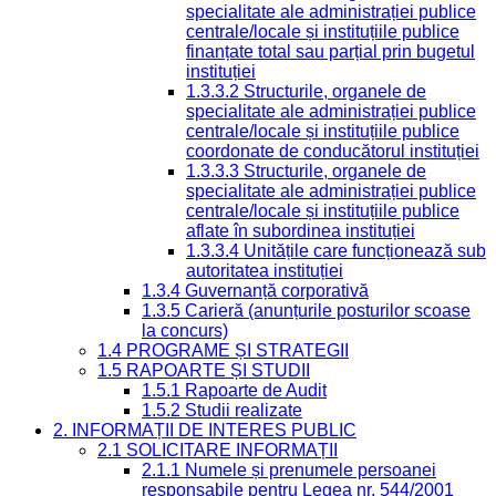
specialitate ale administrației publice
centrale/locale și instituțiile publice
finanțate total sau parțial prin bugetul
instituției
1.3.3.2 Structurile, organele de
specialitate ale administrației publice
centrale/locale și instituțiile publice
coordonate de conducătorul instituției
1.3.3.3 Structurile, organele de
specialitate ale administrației publice
centrale/locale și instituțiile publice
aflate în subordinea instituției
1.3.3.4 Unitățile care funcționează sub
autoritatea instituției
1.3.4 Guvernanță corporativă
1.3.5 Carieră (anunțurile posturilor scoase
la concurs)
1.4 PROGRAME ȘI STRATEGII
1.5 RAPOARTE ȘI STUDII
1.5.1 Rapoarte de Audit
1.5.2 Studii realizate
2. INFORMAȚII DE INTERES PUBLIC
2.1 SOLICITARE INFORMAȚII
2.1.1 Numele și prenumele persoanei
responsabile pentru Legea nr. 544/2001