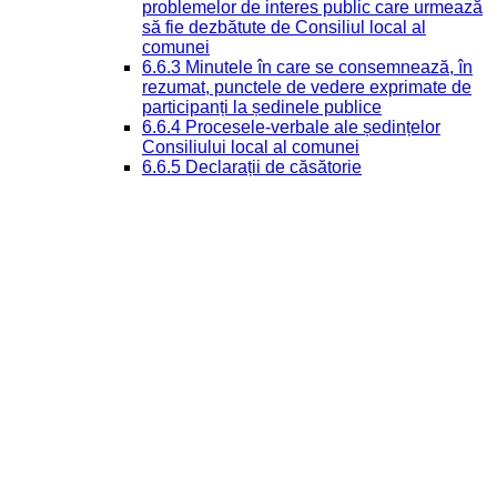
problemelor de interes public care urmează
să fie dezbătute de Consiliul local al
comunei
6.6.3 Minutele în care se consemnează, în
rezumat, punctele de vedere exprimate de
participanți la ședinele publice
6.6.4 Procesele-verbale ale ședințelor
Consiliului local al comunei
6.6.5 Declarații de căsătorie