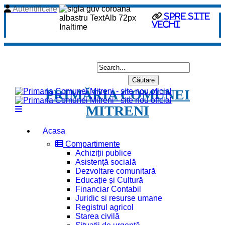
Autentificare
spre site
vechi
PRIMĂRIA COMUNEI
MITRENI
Acasa
Compartimente
Achiziții publice
Asistență socială
Dezvoltare comunitară
Educație și Cultură
Financiar Contabil
Juridic si resurse umane
Registrul agricol
Starea civilă