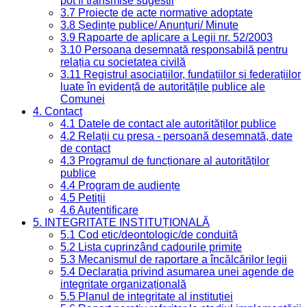
pot fi transmise sugestii
3.7 Proiecte de acte normative adoptate
3.8 Ședințe publice/ Anunțuri/ Minute
3.9 Rapoarte de aplicare a Legii nr. 52/2003
3.10 Persoana desemnată responsabilă pentru
relația cu societatea civilă
3.11 Registrul asociațiilor, fundațiilor și federațiilor
luate în evidență de autoritățile publice ale
Comunei
4. Contact
4.1 Datele de contact ale autorităților publice
4.2 Relații cu presa - persoană desemnată, date
de contact
4.3 Programul de funcționare al autorităților
publice
4.4 Program de audiențe
4.5 Petiții
4.6 Autentificare
5. INTEGRITATE INSTITUȚIONALĂ
5.1 Cod etic/deontologic/de conduită
5.2 Lista cuprinzând cadourile primite
5.3 Mecanismul de raportare a încălcărilor legii
5.4 Declarația privind asumarea unei agende de
integritate organizațională
5.5 Planul de integritate al instituției