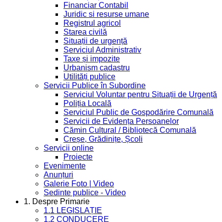
Financiar Contabil
Juridic si resurse umane
Registrul agricol
Starea civilă
Situații de urgență
Serviciul Administrativ
Taxe și impozite
Urbanism cadastru
Utilități publice
Servicii Publice în Subordine
Serviciul Voluntar pentru Situații de Urgență
Poliția Locală
Serviciul Public de Gospodărire Comunală
Servicii de Evidența Persoanelor
Cămin Cultural / Bibliotecă Comunală
Creșe, Grădinițe, Școli
Servicii online
Proiecte
Evenimente
Anunțuri
Galerie Foto | Video
Sedinte publice - Video
1. Despre Primarie
1.1 LEGISLAȚIE
1.2 CONDUCERE