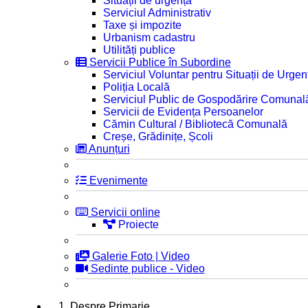
Situații de urgență
Serviciul Administrativ
Taxe și impozite
Urbanism cadastru
Utilități publice
Servicii Publice în Subordine
Serviciul Voluntar pentru Situații de Urgen
Poliția Locală
Serviciul Public de Gospodărire Comunal
Servicii de Evidența Persoanelor
Cămin Cultural / Bibliotecă Comunală
Creșe, Grădinițe, Școli
Anunțuri
Evenimente
Servicii online
Proiecte
Galerie Foto | Video
Sedinte publice - Video
1. Despre Primarie