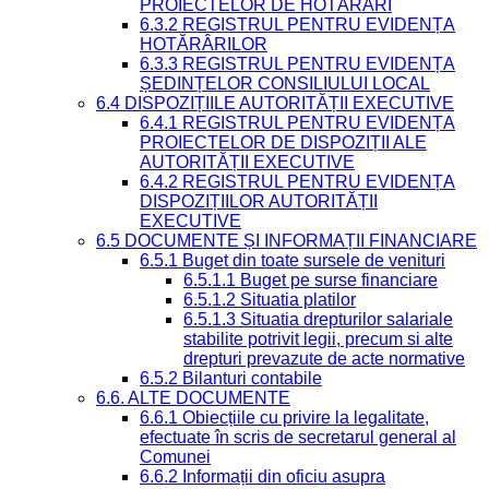
PROIECTELOR DE HOTĂRÂRI
6.3.2 REGISTRUL PENTRU EVIDENȚA
HOTĂRÂRILOR
6.3.3 REGISTRUL PENTRU EVIDENȚA
ȘEDINȚELOR CONSILIULUI LOCAL
6.4 DISPOZIȚIILE AUTORITĂȚII EXECUTIVE
6.4.1 REGISTRUL PENTRU EVIDENȚA
PROIECTELOR DE DISPOZIȚII ALE
AUTORITĂȚII EXECUTIVE
6.4.2 REGISTRUL PENTRU EVIDENȚA
DISPOZIȚIILOR AUTORITĂȚII
EXECUTIVE
6.5 DOCUMENTE ȘI INFORMAȚII FINANCIARE
6.5.1 Buget din toate sursele de venituri
6.5.1.1 Buget pe surse financiare
6.5.1.2 Situatia platilor
6.5.1.3 Situatia drepturilor salariale
stabilite potrivit legii, precum si alte
drepturi prevazute de acte normative
6.5.2 Bilanturi contabile
6.6. ALTE DOCUMENTE
6.6.1 Obiecțiile cu privire la legalitate,
efectuate în scris de secretarul general al
Comunei
6.6.2 Informații din oficiu asupra