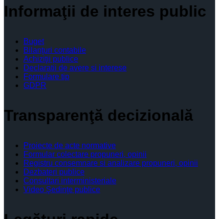
Informaţii de interes public
Buget
Bilanţuri contabile
Achiziţii publice
Declaratii de avere si interese
Formulare tip
GDPR
Transparenţă decizională
Proiecte de acte normative
Formular colectare propuneri, opinii
Registru consemnare si analizare propuneri, opinii
Dezbateri publice
Consultari interministeriale
Video Şedinţe publice