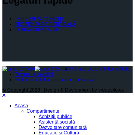
Legături rapide
TERMENI ŞI CONDIŢII
PREZENTARE GENERALĂ
CONTACTEAZĂ-NE
Politica De Confidențialitate
Termeni și condiții
Protectia datelor cu caracter personal
© Copyright 2026 | Design & Devlopment by vreausite.eu
Acasa
Compartimente
Achiziții publice
Asistență socială
Dezvoltare comunitară
Educație și Cultură