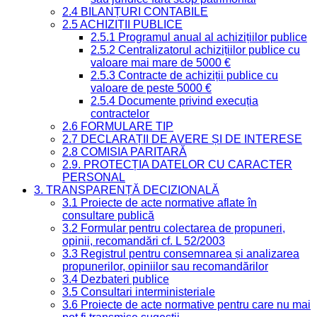
2.4 BILANȚURI CONTABILE
2.5 ACHIZIȚII PUBLICE
2.5.1 Programul anual al achizițiilor publice
2.5.2 Centralizatorul achizițiilor publice cu
valoare mai mare de 5000 €
2.5.3 Contracte de achiziții publice cu
valoare de peste 5000 €
2.5.4 Documente privind execuția
contractelor
2.6 FORMULARE TIP
2.7 DECLARAȚII DE AVERE ȘI DE INTERESE
2.8 COMISIA PARITARĂ
2.9. PROTECȚIA DATELOR CU CARACTER
PERSONAL
3. TRANSPARENȚĂ DECIZIONALĂ
3.1 Proiecte de acte normative aflate în
consultare publică
3.2 Formular pentru colectarea de propuneri,
opinii, recomandări cf. L 52/2003
3.3 Registrul pentru consemnarea și analizarea
propunerilor, opiniilor sau recomandărilor
3.4 Dezbateri publice
3.5 Consultari interministeriale
3.6 Proiecte de acte normative pentru care nu mai