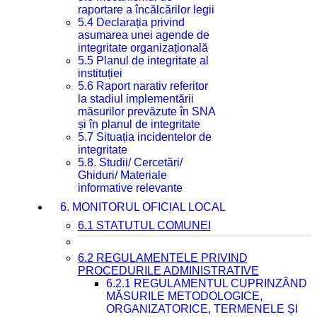
raportare a încălcărilor legii
5.4 Declarația privind
asumarea unei agende de
integritate organizațională
5.5 Planul de integritate al
instituției
5.6 Raport narativ referitor
la stadiul implementării
măsurilor prevăzute în SNA
și în planul de integritate
5.7 Situația incidentelor de
integritate
5.8. Studii/ Cercetări/
Ghiduri/ Materiale
informative relevante
6. MONITORUL OFICIAL LOCAL
6.1 STATUTUL COMUNEI
6.2 REGULAMENTELE PRIVIND
PROCEDURILE ADMINISTRATIVE
6.2.1 REGULAMENTUL CUPRINZÂND
MĂSURILE METODOLOGICE,
ORGANIZATORICE, TERMENELE ȘI