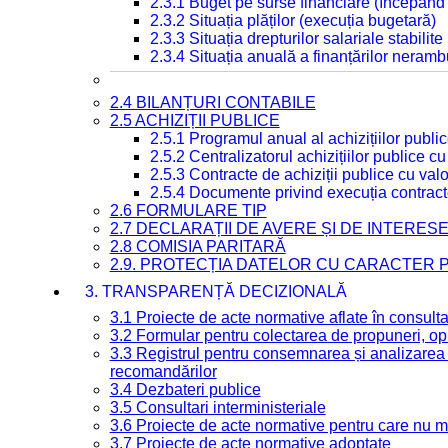
2.3.1 Buget pe surse financiare (începând
2.3.2 Situația plăților (execuția bugetară)
2.3.3 Situația drepturilor salariale stabilit
2.3.4 Situația anuală a finanțărilor neramb
2.4 BILANȚURI CONTABILE
2.5 ACHIZIȚII PUBLICE
2.5.1 Programul anual al achizițiilor publi
2.5.2 Centralizatorul achizițiilor publice 
2.5.3 Contracte de achiziții publice cu va
2.5.4 Documente privind execuția contract
2.6 FORMULARE TIP
2.7 DECLARAȚII DE AVERE ȘI DE INTERES
2.8 COMISIA PARITARĂ
2.9. PROTECȚIA DATELOR CU CARACTER
3. TRANSPARENȚĂ DECIZIONALĂ
3.1 Proiecte de acte normative aflate în consult
3.2 Formular pentru colectarea de propuneri, opi
3.3 Registrul pentru consemnarea și analizarea p
recomandărilor
3.4 Dezbateri publice
3.5 Consultari interministeriale
3.6 Proiecte de acte normative pentru care nu ma
3.7 Proiecte de acte normative adoptate