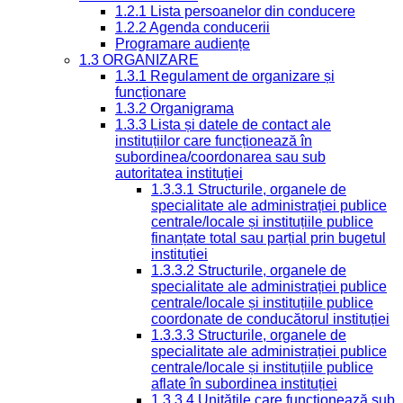
1.2.1 Lista persoanelor din conducere
1.2.2 Agenda conducerii
Programare audiențe
1.3 ORGANIZARE
1.3.1 Regulament de organizare și
funcționare
1.3.2 Organigrama
1.3.3 Lista și datele de contact ale
instituțiilor care funcționează în
subordinea/coordonarea sau sub
autoritatea instituției
1.3.3.1 Structurile, organele de
specialitate ale administrației publice
centrale/locale și instituțiile publice
finanțate total sau parțial prin bugetul
instituției
1.3.3.2 Structurile, organele de
specialitate ale administrației publice
centrale/locale și instituțiile publice
coordonate de conducătorul instituției
1.3.3.3 Structurile, organele de
specialitate ale administrației publice
centrale/locale și instituțiile publice
aflate în subordinea instituției
1.3.3.4 Unitățile care funcționează sub