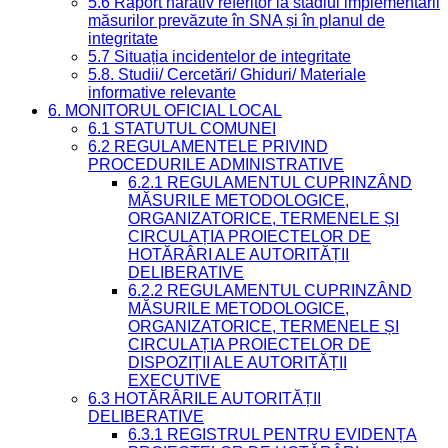
5.6 Raport narativ referitor la stadiul implementării
măsurilor prevăzute în SNA și în planul de
integritate
5.7 Situația incidentelor de integritate
5.8. Studii/ Cercetări/ Ghiduri/ Materiale
informative relevante
6. MONITORUL OFICIAL LOCAL
6.1 STATUTUL COMUNEI
6.2 REGULAMENTELE PRIVIND
PROCEDURILE ADMINISTRATIVE
6.2.1 REGULAMENTUL CUPRINZÂND
MĂSURILE METODOLOGICE,
ORGANIZATORICE, TERMENELE ȘI
CIRCULAȚIA PROIECTELOR DE
HOTĂRÂRI ALE AUTORITĂȚII
DELIBERATIVE
6.2.2 REGULAMENTUL CUPRINZÂND
MĂSURILE METODOLOGICE,
ORGANIZATORICE, TERMENELE ȘI
CIRCULAȚIA PROIECTELOR DE
DISPOZIȚII ALE AUTORITĂȚII
EXECUTIVE
6.3 HOTĂRÂRILE AUTORITĂȚII
DELIBERATIVE
6.3.1 REGISTRUL PENTRU EVIDENȚA