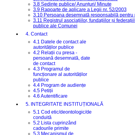
3.8 Ședințe publice/ Anunțuri/ Minute
3.9 Rapoarte de aplicare a Legii nr. 52/2003
3.10 Persoana desemnată responsabilă pentru re
3.11 Registrul asociațiilor, fundațiilor și federații
publice ale Comunei
4. Contact
4.1 Datele de contact ale
autorităților publice
4.2 Relații cu presa -
persoană desemnată, date
de contact
4.3 Programul de
funcționare al autorităților
publice
4.4 Program de audiențe
4.5 Petiții
4.6 Autentificare
5. INTEGRITATE INSTITUȚIONALĂ
5.1 Cod etic/deontologic/de
conduită
5.2 Lista cuprinzând
cadourile primite
5.3 Mecanismul de