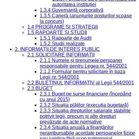
autoritatea instituției
1.3.4 Guvernanță corporativă
1.3.5 Carieră (anunțurile posturilor scoase
la concurs)
1.4 PROGRAME ȘI STRATEGII
1.5 RAPOARTE ȘI STUDII
1.5.1 Rapoarte de Audit
1.5.2 Studii realizate
2. INFORMAȚII DE INTERES PUBLIC
2.1 SOLICITARE INFORMAȚII
2.1.1 Numele și prenumele persoanei
responsabile pentru Legea nr. 544/2001
2.1.2 Formular pentru solicitare în baza
Legii nr. 544/2001
2.2 BULETINUL INFORMATIV al Legii 544/2001
2.3 BUGET
2.3.1 Buget pe surse financiare (începând
cu anul 2015)
2.3.2 Situația plăților (execuția bugetară)
2.3.3 Situația drepturilor salariale stabilite
potrivit legii, precum și alte drepturi
prevăzute de acte normative
2.3.4 Situația anuală a finanțărilor
nerambursabile acordate persoanelor fizice
sau juridice fără scop patrimonial