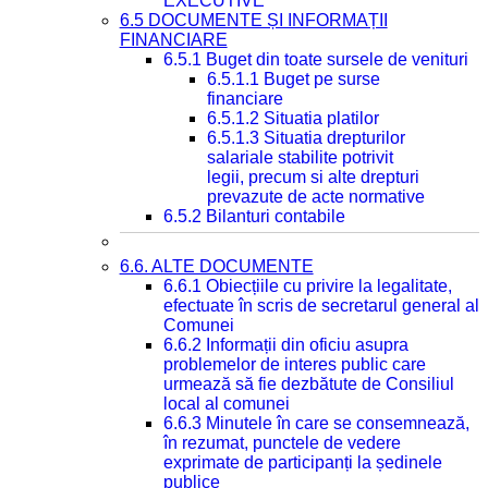
EXECUTIVE
6.5 DOCUMENTE ȘI INFORMAȚII
FINANCIARE
6.5.1 Buget din toate sursele de venituri
6.5.1.1 Buget pe surse
financiare
6.5.1.2 Situatia platilor
6.5.1.3 Situatia drepturilor
salariale stabilite potrivit
legii, precum si alte drepturi
prevazute de acte normative
6.5.2 Bilanturi contabile
6.6. ALTE DOCUMENTE
6.6.1 Obiecțiile cu privire la legalitate,
efectuate în scris de secretarul general al
Comunei
6.6.2 Informații din oficiu asupra
problemelor de interes public care
urmează să fie dezbătute de Consiliul
local al comunei
6.6.3 Minutele în care se consemnează,
în rezumat, punctele de vedere
exprimate de participanți la ședinele
publice