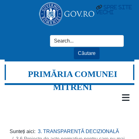
spre site
vechi
PRIMĂRIA COMUNEI
MITRENI
Sunteți aici:
3. TRANSPARENȚĂ DECIZIONALĂ
3.6 Proiecte de acte normative pentru care nu mai