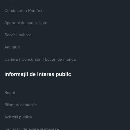
Conducerea Primăriei
Aparatul de specialitate
Servicii publice
Anunturi
Cariera | Concursuri | Locuri de munca
Informaţii de interes public
Buget
Bilanţuri contabile
Achiziţii publice
Declaratii de avere si interese