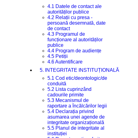
4.1 Datele de contact ale
autorităților publice
4.2 Relații cu presa -
persoană desemnată, date
de contact
4.3 Programul de
funcționare al autorităților
publice
4.4 Program de audiențe
4.5 Petiții
4.6 Autentificare
5. INTEGRITATE INSTITUȚIONALĂ
5.1 Cod etic/deontologic/de
conduită
5.2 Lista cuprinzând
cadourile primite
5.3 Mecanismul de
raportare a încălcărilor legii
5.4 Declarația privind
asumarea unei agende de
integritate organizațională
5.5 Planul de integritate al
instituției