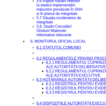
5.6 Raport narativ referitor
la stadiul implementării
măsurilor prevăzute în SNA
și în planul de integritate
5.7 Situația incidentelor de
integritate
5.8. Studii/ Cercetări/
Ghiduri/ Materiale
informative relevante
6. MONITORUL OFICIAL LOCAL
6.1 STATUTUL COMUNEI
6.2 REGULAMENTELE PRIVIND PROC
6.2.1 REGULAMENTUL CUPRINZ
ALE AUTORITĂȚII DELIBERATIV
6.2.2 REGULAMENTUL CUPRINZ
ALE AUTORITĂȚII EXECUTIVE
6.3 HOTĂRÂRILE AUTORITĂȚII DELIB
6.3.1 REGISTRUL PENTRU EVI
6.3.2 REGISTRUL PENTRU EVI
6.3.3 REGISTRUL PENTRU EVID
6.4 DISPOZIȚIILE AUTORITĂȚII EXECU