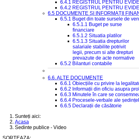
6.4.1 REGISTRUL PENTRU EVID
6.4.2 REGISTRUL PENTRU EVID
6.5 DOCUMENTE ȘI INFORMAȚII FIN
6.5.1 Buget din toate sursele de veni
6.5.1.1 Buget pe surse
financiare
6.5.1.2 Situatia platilor
6.5.1.3 Situatia drepturilor
salariale stabilite potrivit
legii, precum si alte drepturi
prevazute de acte normative
6.5.2 Bilanturi contabile
6.6. ALTE DOCUMENTE
6.6.1 Obiecțiile cu privire la legali
6.6.2 Informații din oficiu asupra p
6.6.3 Minutele în care se consemnea
6.6.4 Procesele-verbale ale ședințel
6.6.5 Declarații de căsătorie
Sunteți aici:
Acasa
Sedinte publice - Video
SORTEAZA: