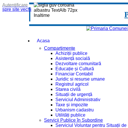
Autentificare
spre site vechi
Acasa
Compartimente
Achiziții publice
Asistență socială
Dezvoltare comunitară
Educație și Cultură
Financiar Contabil
Juridic si resurse umane
Registrul agricol
Starea civilă
Situații de urgență
Serviciul Administrativ
Taxe și impozite
Urbanism cadastru
Utilități publice
Servicii Publice în Subordine
Serviciul Voluntar pentru Situații d