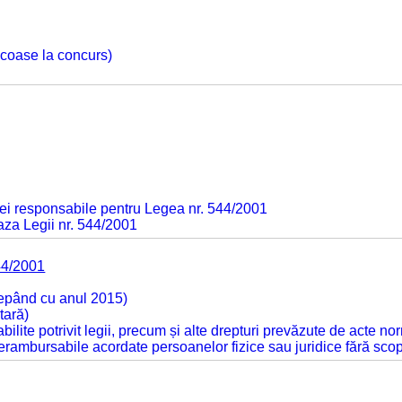
 scoase la concurs)
ei responsabile pentru Legea nr. 544/2001
baza Legii nr. 544/2001
44/2001
cepând cu anul 2015)
tară)
tabilite potrivit legii, precum și alte drepturi prevăzute de acte no
 nerambursabile acordate persoanelor fizice sau juridice fără sco