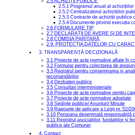
2.5 ACHIZIȚII PUBLICE
2.5.1 Programul anual al achizițiilor
2.5.2 Centralizatorul achizițiilor p
2.5.3 Contracte de achiziții publice
2.5.4 Documente privind execuția co
2.6 FORMULARE TIP
2.7 DECLARAȚII DE AVERE ȘI DE IN
2.8 COMISIA PARITARĂ
2.9. PROTECȚIA DATELOR CU CARA
3. TRANSPARENȚĂ DECIZIONALĂ
3.1 Proiecte de acte normative aflate în c
3.2 Formular pentru colectarea de propune
3.3 Registrul pentru consemnarea și anali
recomandărilor
3.4 Dezbateri publice
3.5 Consultari interministeriale
3.6 Proiecte de acte normative pentru care
3.7 Proiecte de acte normative adoptate
3.8 Ședințe publice/ Anunțuri/ Minute
3.9 Rapoarte de aplicare a Legii nr. 52/2
3.10 Persoana desemnată responsabilă pen
3.11 Registrul asociațiilor, fundațiilor și fe
publice ale Comunei
4. Contact