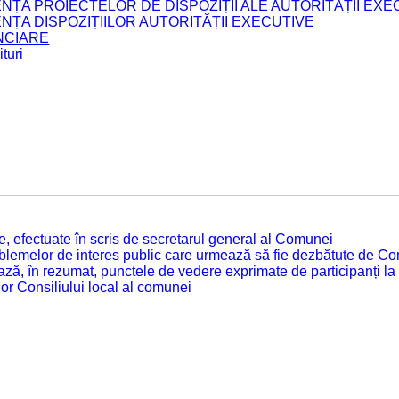
ENȚA PROIECTELOR DE DISPOZIȚII ALE AUTORITĂȚII EXE
ENȚA DISPOZIȚIILOR AUTORITĂȚII EXECUTIVE
ANCIARE
turi
tate, efectuate în scris de secretarul general al Comunei
roblemelor de interes public care urmează să fie dezbătute de Con
ză, în rezumat, punctele de vedere exprimate de participanți la
or Consiliului local al comunei