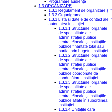
Programare audiențe
1.3 ORGANIZARE
1.3.1 Regulament de organizare și 
1.3.2 Organigrama
1.3.3 Lista și datele de contact ale
autoritatea instituției
1.3.3.1 Structurile, organele
de specialitate ale
administrației publice
centrale/locale și instituțiile
publice finanțate total sau
parțial prin bugetul instituției
1.3.3.2 Structurile, organele
de specialitate ale
administrației publice
centrale/locale și instituțiile
publice coordonate de
conducătorul instituției
1.3.3.3 Structurile, organele
de specialitate ale
administrației publice
centrale/locale și instituțiile
publice aflate în subordinea
instituției
1.3.3.4 Unitățile care