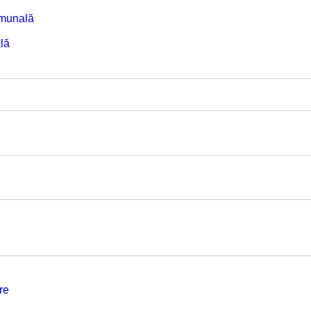
omunală
lă
re