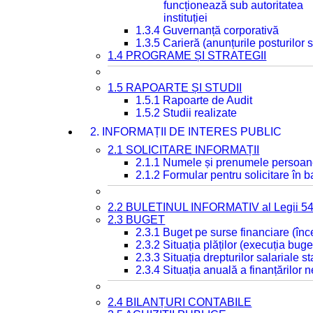
funcționează sub autoritatea
instituției
1.3.4 Guvernanță corporativă
1.3.5 Carieră (anunțurile posturilor
1.4 PROGRAME ȘI STRATEGII
1.5 RAPOARTE ȘI STUDII
1.5.1 Rapoarte de Audit
1.5.2 Studii realizate
2. INFORMAȚII DE INTERES PUBLIC
2.1 SOLICITARE INFORMAȚII
2.1.1 Numele și prenumele persoan
2.1.2 Formular pentru solicitare în 
2.2 BULETINUL INFORMATIV al Legii 5
2.3 BUGET
2.3.1 Buget pe surse financiare (în
2.3.2 Situația plăților (execuția buge
2.3.3 Situația drepturilor salariale s
2.3.4 Situația anuală a finanțărilor
2.4 BILANȚURI CONTABILE