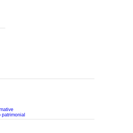
rmative
p patrimonial