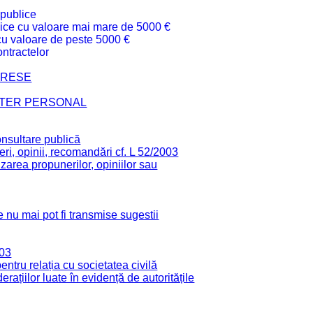
 publice
ublice cu valoare mai mare de 5000 €
 cu valoare de peste 5000 €
ntractelor
TERESE
CTER PERSONAL
onsultare publică
ri, opinii, recomandări cf. L 52/2003
zarea propunerilor, opiniilor sau
 nu mai pot fi transmise sugestii
003
tru relația cu societatea civilă
derațiilor luate în evidență de autoritățile