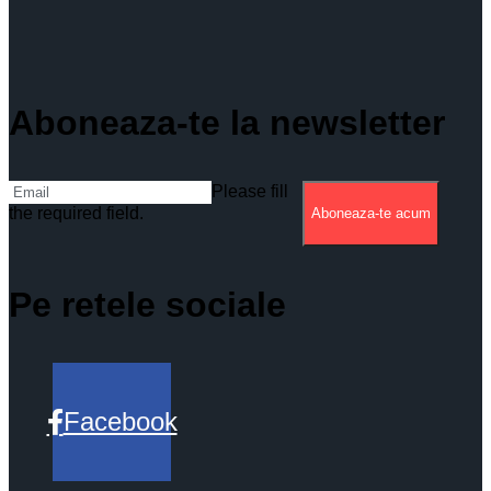
Aboneaza-te la newsletter
Please fill
the required field.
Aboneaza-te acum
Pe retele sociale
Facebook