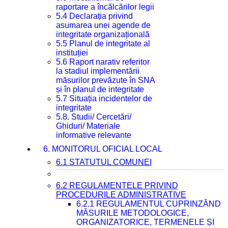
raportare a încălcărilor legii
5.4 Declarația privind
asumarea unei agende de
integritate organizațională
5.5 Planul de integritate al
instituției
5.6 Raport narativ referitor
la stadiul implementării
măsurilor prevăzute în SNA
și în planul de integritate
5.7 Situația incidentelor de
integritate
5.8. Studii/ Cercetări/
Ghiduri/ Materiale
informative relevante
6. MONITORUL OFICIAL LOCAL
6.1 STATUTUL COMUNEI
6.2 REGULAMENTELE PRIVIND
PROCEDURILE ADMINISTRATIVE
6.2.1 REGULAMENTUL CUPRINZÂND
MĂSURILE METODOLOGICE,
ORGANIZATORICE, TERMENELE ȘI