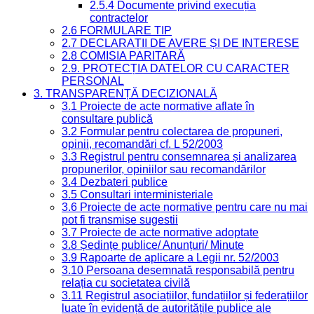
2.5.4 Documente privind execuția
contractelor
2.6 FORMULARE TIP
2.7 DECLARAȚII DE AVERE ȘI DE INTERESE
2.8 COMISIA PARITARĂ
2.9. PROTECȚIA DATELOR CU CARACTER
PERSONAL
3. TRANSPARENȚĂ DECIZIONALĂ
3.1 Proiecte de acte normative aflate în
consultare publică
3.2 Formular pentru colectarea de propuneri,
opinii, recomandări cf. L 52/2003
3.3 Registrul pentru consemnarea și analizarea
propunerilor, opiniilor sau recomandărilor
3.4 Dezbateri publice
3.5 Consultari interministeriale
3.6 Proiecte de acte normative pentru care nu mai
pot fi transmise sugestii
3.7 Proiecte de acte normative adoptate
3.8 Ședințe publice/ Anunțuri/ Minute
3.9 Rapoarte de aplicare a Legii nr. 52/2003
3.10 Persoana desemnată responsabilă pentru
relația cu societatea civilă
3.11 Registrul asociațiilor, fundațiilor și federațiilor
luate în evidență de autoritățile publice ale