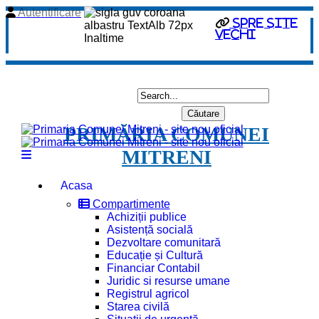
Autentificare
spre site
vechi
PRIMĂRIA COMUNEI
MITRENI
Acasa
Compartimente
Achiziții publice
Asistență socială
Dezvoltare comunitară
Educație și Cultură
Financiar Contabil
Juridic si resurse umane
Registrul agricol
Starea civilă