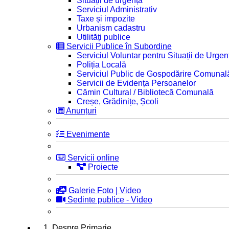
Situații de urgență
Serviciul Administrativ
Taxe și impozite
Urbanism cadastru
Utilități publice
Servicii Publice în Subordine
Serviciul Voluntar pentru Situații de Urgen
Poliția Locală
Serviciul Public de Gospodărire Comunal
Servicii de Evidența Persoanelor
Cămin Cultural / Bibliotecă Comunală
Creșe, Grădinițe, Școli
Anunțuri
Evenimente
Servicii online
Proiecte
Galerie Foto | Video
Sedinte publice - Video
1. Despre Primarie