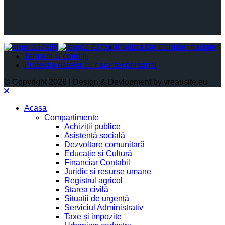
Politica De Confidențialitate
Termeni și condiții
Protectia datelor cu caracter personal
© Copyright 2026 | Design & Devlopment by vreausite.eu
Acasa
Compartimente
Achiziții publice
Asistență socială
Dezvoltare comunitară
Educație și Cultură
Financiar Contabil
Juridic si resurse umane
Registrul agricol
Starea civilă
Situații de urgență
Serviciul Administrativ
Taxe și impozite