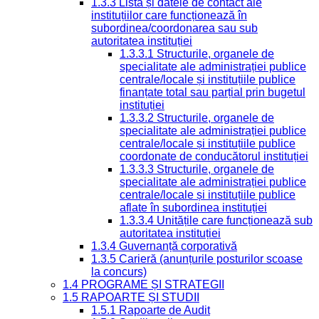
1.3.3 Lista și datele de contact ale
instituțiilor care funcționează în
subordinea/coordonarea sau sub
autoritatea instituției
1.3.3.1 Structurile, organele de
specialitate ale administrației publice
centrale/locale și instituțiile publice
finanțate total sau parțial prin bugetul
instituției
1.3.3.2 Structurile, organele de
specialitate ale administrației publice
centrale/locale și instituțiile publice
coordonate de conducătorul instituției
1.3.3.3 Structurile, organele de
specialitate ale administrației publice
centrale/locale și instituțiile publice
aflate în subordinea instituției
1.3.3.4 Unitățile care funcționează sub
autoritatea instituției
1.3.4 Guvernanță corporativă
1.3.5 Carieră (anunțurile posturilor scoase
la concurs)
1.4 PROGRAME ȘI STRATEGII
1.5 RAPOARTE ȘI STUDII
1.5.1 Rapoarte de Audit