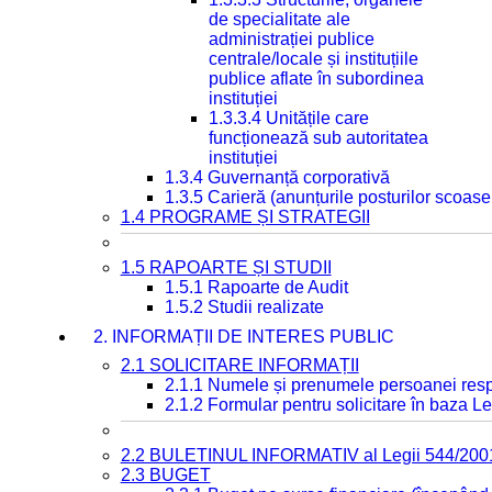
de specialitate ale
administrației publice
centrale/locale și instituțiile
publice aflate în subordinea
instituției
1.3.3.4 Unitățile care
funcționează sub autoritatea
instituției
1.3.4 Guvernanță corporativă
1.3.5 Carieră (anunțurile posturilor scoase
1.4 PROGRAME ȘI STRATEGII
1.5 RAPOARTE ȘI STUDII
1.5.1 Rapoarte de Audit
1.5.2 Studii realizate
2. INFORMAȚII DE INTERES PUBLIC
2.1 SOLICITARE INFORMAȚII
2.1.1 Numele și prenumele persoanei resp
2.1.2 Formular pentru solicitare în baza Le
2.2 BULETINUL INFORMATIV al Legii 544/200
2.3 BUGET