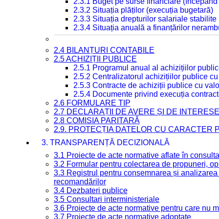
2.3.1 Buget pe surse financiare (începând
2.3.2 Situația plăților (execuția bugetară)
2.3.3 Situația drepturilor salariale stabilit
2.3.4 Situația anuală a finanțărilor neramb
2.4 BILANȚURI CONTABILE
2.5 ACHIZIȚII PUBLICE
2.5.1 Programul anual al achizițiilor publi
2.5.2 Centralizatorul achizițiilor publice 
2.5.3 Contracte de achiziții publice cu va
2.5.4 Documente privind execuția contract
2.6 FORMULARE TIP
2.7 DECLARAȚII DE AVERE ȘI DE INTERES
2.8 COMISIA PARITARĂ
2.9. PROTECȚIA DATELOR CU CARACTER
3. TRANSPARENȚĂ DECIZIONALĂ
3.1 Proiecte de acte normative aflate în consult
3.2 Formular pentru colectarea de propuneri, opi
3.3 Registrul pentru consemnarea și analizarea p
recomandărilor
3.4 Dezbateri publice
3.5 Consultari interministeriale
3.6 Proiecte de acte normative pentru care nu ma
3.7 Proiecte de acte normative adoptate