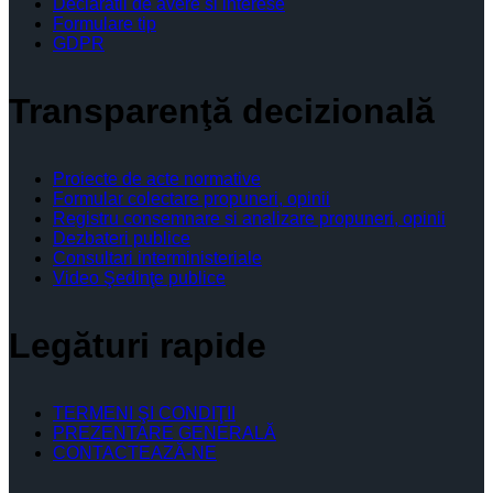
Declaratii de avere si interese
Formulare tip
GDPR
Transparenţă decizională
Proiecte de acte normative
Formular colectare propuneri, opinii
Registru consemnare si analizare propuneri, opinii
Dezbateri publice
Consultari interministeriale
Video Şedinţe publice
Legături rapide
TERMENI ŞI CONDIŢII
PREZENTARE GENERALĂ
CONTACTEAZĂ-NE