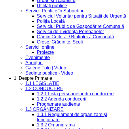
Urbanism cadastru
Utilități publice
Servicii Publice în Subordine
Serviciul Voluntar pentru Situații de Urgență
Poliția Locală
Serviciul Public de Gospodărire Comunală
Servicii de Evidența Persoanelor
Cămin Cultural / Bibliotecă Comunală
Creșe, Grădinițe, Școli
Servicii online
Proiecte
Evenimente
Anunțuri
Galerie Foto | Video
Sedinte publice - Video
1. Despre Primarie
1.1 LEGISLAȚIE
1.2 CONDUCERE
1.2.1 Lista persoanelor din conducere
1.2.2 Agenda conducerii
Programare audiențe
1.3 ORGANIZARE
1.3.1 Regulament de organizare și
funcționare
1.3.2 Organigrama