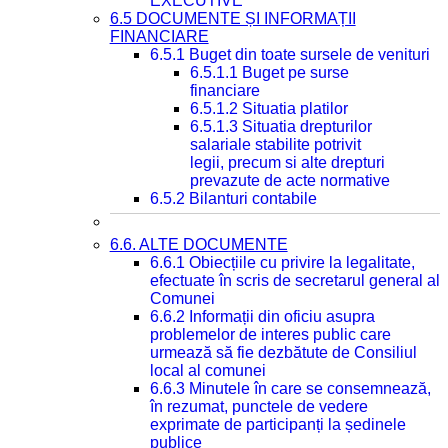
EXECUTIVE
6.5 DOCUMENTE ȘI INFORMAȚII
FINANCIARE
6.5.1 Buget din toate sursele de venituri
6.5.1.1 Buget pe surse
financiare
6.5.1.2 Situatia platilor
6.5.1.3 Situatia drepturilor
salariale stabilite potrivit
legii, precum si alte drepturi
prevazute de acte normative
6.5.2 Bilanturi contabile
6.6. ALTE DOCUMENTE
6.6.1 Obiecțiile cu privire la legalitate,
efectuate în scris de secretarul general al
Comunei
6.6.2 Informații din oficiu asupra
problemelor de interes public care
urmează să fie dezbătute de Consiliul
local al comunei
6.6.3 Minutele în care se consemnează,
în rezumat, punctele de vedere
exprimate de participanți la ședinele
publice