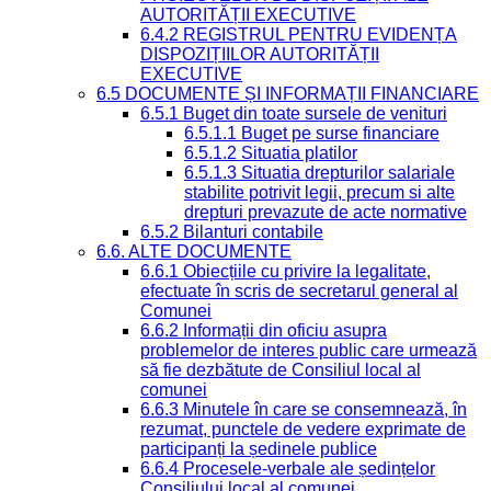
AUTORITĂȚII EXECUTIVE
6.4.2 REGISTRUL PENTRU EVIDENȚA
DISPOZIȚIILOR AUTORITĂȚII
EXECUTIVE
6.5 DOCUMENTE ȘI INFORMAȚII FINANCIARE
6.5.1 Buget din toate sursele de venituri
6.5.1.1 Buget pe surse financiare
6.5.1.2 Situatia platilor
6.5.1.3 Situatia drepturilor salariale
stabilite potrivit legii, precum si alte
drepturi prevazute de acte normative
6.5.2 Bilanturi contabile
6.6. ALTE DOCUMENTE
6.6.1 Obiecțiile cu privire la legalitate,
efectuate în scris de secretarul general al
Comunei
6.6.2 Informații din oficiu asupra
problemelor de interes public care urmează
să fie dezbătute de Consiliul local al
comunei
6.6.3 Minutele în care se consemnează, în
rezumat, punctele de vedere exprimate de
participanți la ședinele publice
6.6.4 Procesele-verbale ale ședințelor
Consiliului local al comunei