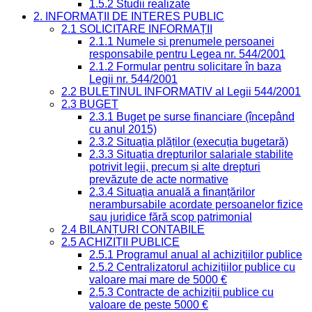
1.5.2 Studii realizate
2. INFORMAȚII DE INTERES PUBLIC
2.1 SOLICITARE INFORMAȚII
2.1.1 Numele și prenumele persoanei
responsabile pentru Legea nr. 544/2001
2.1.2 Formular pentru solicitare în baza
Legii nr. 544/2001
2.2 BULETINUL INFORMATIV al Legii 544/2001
2.3 BUGET
2.3.1 Buget pe surse financiare (începând
cu anul 2015)
2.3.2 Situația plăților (execuția bugetară)
2.3.3 Situația drepturilor salariale stabilite
potrivit legii, precum și alte drepturi
prevăzute de acte normative
2.3.4 Situația anuală a finanțărilor
nerambursabile acordate persoanelor fizice
sau juridice fără scop patrimonial
2.4 BILANȚURI CONTABILE
2.5 ACHIZIȚII PUBLICE
2.5.1 Programul anual al achizițiilor publice
2.5.2 Centralizatorul achizițiilor publice cu
valoare mai mare de 5000 €
2.5.3 Contracte de achiziții publice cu
valoare de peste 5000 €