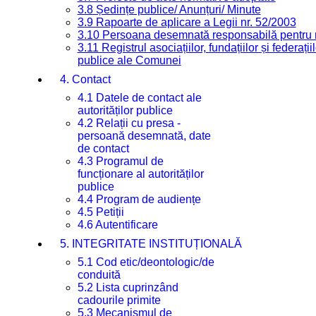
3.8 Ședințe publice/ Anunțuri/ Minute
3.9 Rapoarte de aplicare a Legii nr. 52/2003
3.10 Persoana desemnată responsabilă pentru re
3.11 Registrul asociațiilor, fundațiilor și federații
publice ale Comunei
4. Contact
4.1 Datele de contact ale
autorităților publice
4.2 Relații cu presa -
persoană desemnată, date
de contact
4.3 Programul de
funcționare al autorităților
publice
4.4 Program de audiențe
4.5 Petiții
4.6 Autentificare
5. INTEGRITATE INSTITUȚIONALĂ
5.1 Cod etic/deontologic/de
conduită
5.2 Lista cuprinzând
cadourile primite
5.3 Mecanismul de