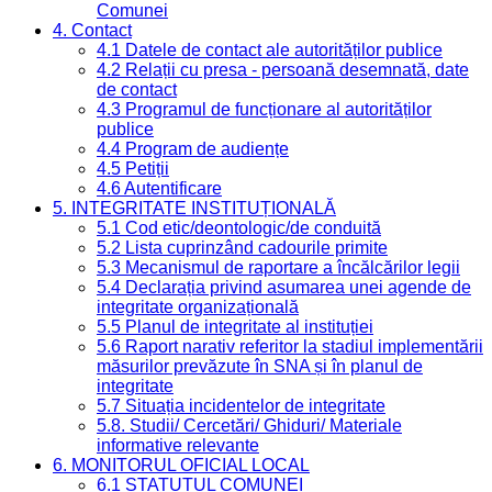
Comunei
4. Contact
4.1 Datele de contact ale autorităților publice
4.2 Relații cu presa - persoană desemnată, date
de contact
4.3 Programul de funcționare al autorităților
publice
4.4 Program de audiențe
4.5 Petiții
4.6 Autentificare
5. INTEGRITATE INSTITUȚIONALĂ
5.1 Cod etic/deontologic/de conduită
5.2 Lista cuprinzând cadourile primite
5.3 Mecanismul de raportare a încălcărilor legii
5.4 Declarația privind asumarea unei agende de
integritate organizațională
5.5 Planul de integritate al instituției
5.6 Raport narativ referitor la stadiul implementării
măsurilor prevăzute în SNA și în planul de
integritate
5.7 Situația incidentelor de integritate
5.8. Studii/ Cercetări/ Ghiduri/ Materiale
informative relevante
6. MONITORUL OFICIAL LOCAL
6.1 STATUTUL COMUNEI