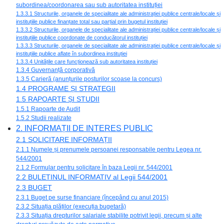
subordinea/coordonarea sau sub autoritatea instituției
1.3.3.1 Structurile, organele de specialitate ale administrației publice centrale/locale și
instituțiile publice finanțate total sau parțial prin bugetul instituției
1.3.3.2 Structurile, organele de specialitate ale administrației publice centrale/locale și
instituțiile publice coordonate de conducătorul instituției
1.3.3.3 Structurile, organele de specialitate ale administrației publice centrale/locale și
instituțiile publice aflate în subordinea instituției
1.3.3.4 Unitățile care funcționează sub autoritatea instituției
1.3.4 Guvernanță corporativă
1.3.5 Carieră (anunțurile posturilor scoase la concurs)
1.4 PROGRAME ȘI STRATEGII
1.5 RAPOARTE ȘI STUDII
1.5.1 Rapoarte de Audit
1.5.2 Studii realizate
2. INFORMAȚII DE INTERES PUBLIC
2.1 SOLICITARE INFORMAȚII
2.1.1 Numele și prenumele persoanei responsabile pentru Legea nr.
544/2001
2.1.2 Formular pentru solicitare în baza Legii nr. 544/2001
2.2 BULETINUL INFORMATIV al Legii 544/2001
2.3 BUGET
2.3.1 Buget pe surse financiare (începând cu anul 2015)
2.3.2 Situația plăților (execuția bugetară)
2.3.3 Situația drepturilor salariale stabilite potrivit legii, precum și alte