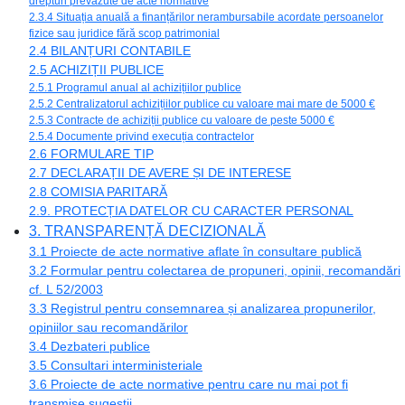
drepturi prevăzute de acte normative
2.3.4 Situația anuală a finanțărilor nerambursabile acordate persoanelor
fizice sau juridice fără scop patrimonial
2.4 BILANȚURI CONTABILE
2.5 ACHIZIȚII PUBLICE
2.5.1 Programul anual al achizițiilor publice
2.5.2 Centralizatorul achizițiilor publice cu valoare mai mare de 5000 €
2.5.3 Contracte de achiziții publice cu valoare de peste 5000 €
2.5.4 Documente privind execuția contractelor
2.6 FORMULARE TIP
2.7 DECLARAȚII DE AVERE ȘI DE INTERESE
2.8 COMISIA PARITARĂ
2.9. PROTECȚIA DATELOR CU CARACTER PERSONAL
3. TRANSPARENȚĂ DECIZIONALĂ
3.1 Proiecte de acte normative aflate în consultare publică
3.2 Formular pentru colectarea de propuneri, opinii, recomandări
cf. L 52/2003
3.3 Registrul pentru consemnarea și analizarea propunerilor,
opiniilor sau recomandărilor
3.4 Dezbateri publice
3.5 Consultari interministeriale
3.6 Proiecte de acte normative pentru care nu mai pot fi
transmise sugestii