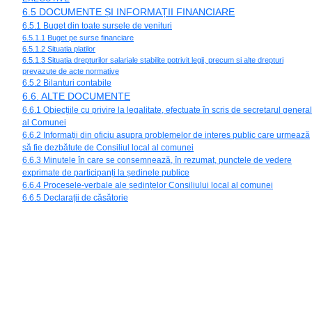
6.5 DOCUMENTE ȘI INFORMAȚII FINANCIARE
6.5.1 Buget din toate sursele de venituri
6.5.1.1 Buget pe surse financiare
6.5.1.2 Situatia platilor
6.5.1.3 Situatia drepturilor salariale stabilite potrivit legii, precum si alte drepturi
prevazute de acte normative
6.5.2 Bilanturi contabile
6.6. ALTE DOCUMENTE
6.6.1 Obiecțiile cu privire la legalitate, efectuate în scris de secretarul general
al Comunei
6.6.2 Informații din oficiu asupra problemelor de interes public care urmează
să fie dezbătute de Consiliul local al comunei
6.6.3 Minutele în care se consemnează, în rezumat, punctele de vedere
exprimate de participanți la ședinele publice
6.6.4 Procesele-verbale ale ședințelor Consiliului local al comunei
6.6.5 Declarații de căsătorie