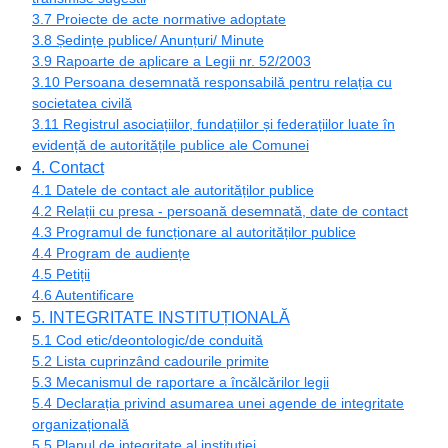
3.7 Proiecte de acte normative adoptate
3.8 Ședințe publice/ Anunțuri/ Minute
3.9 Rapoarte de aplicare a Legii nr. 52/2003
3.10 Persoana desemnată responsabilă pentru relația cu
societatea civilă
3.11 Registrul asociațiilor, fundațiilor și federațiilor luate în
evidență de autoritățile publice ale Comunei
4. Contact
4.1 Datele de contact ale autorităților publice
4.2 Relații cu presa - persoană desemnată, date de contact
4.3 Programul de funcționare al autorităților publice
4.4 Program de audiențe
4.5 Petiții
4.6 Autentificare
5. INTEGRITATE INSTITUȚIONALĂ
5.1 Cod etic/deontologic/de conduită
5.2 Lista cuprinzând cadourile primite
5.3 Mecanismul de raportare a încălcărilor legii
5.4 Declarația privind asumarea unei agende de integritate
organizațională
5.5 Planul de integritate al instituției