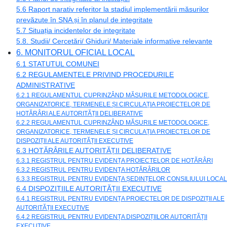
5.6 Raport narativ referitor la stadiul implementării măsurilor
prevăzute în SNA și în planul de integritate
5.7 Situația incidentelor de integritate
5.8. Studii/ Cercetări/ Ghiduri/ Materiale informative relevante
6. MONITORUL OFICIAL LOCAL
6.1 STATUTUL COMUNEI
6.2 REGULAMENTELE PRIVIND PROCEDURILE
ADMINISTRATIVE
6.2.1 REGULAMENTUL CUPRINZÂND MĂSURILE METODOLOGICE,
ORGANIZATORICE, TERMENELE ȘI CIRCULAȚIA PROIECTELOR DE
HOTĂRÂRI ALE AUTORITĂȚII DELIBERATIVE
6.2.2 REGULAMENTUL CUPRINZÂND MĂSURILE METODOLOGICE,
ORGANIZATORICE, TERMENELE ȘI CIRCULAȚIA PROIECTELOR DE
DISPOZIȚII ALE AUTORITĂȚII EXECUTIVE
6.3 HOTĂRÂRILE AUTORITĂȚII DELIBERATIVE
6.3.1 REGISTRUL PENTRU EVIDENȚA PROIECTELOR DE HOTĂRÂRI
6.3.2 REGISTRUL PENTRU EVIDENȚA HOTĂRÂRILOR
6.3.3 REGISTRUL PENTRU EVIDENȚA ȘEDINȚELOR CONSILIULUI LOCAL
6.4 DISPOZIȚIILE AUTORITĂȚII EXECUTIVE
6.4.1 REGISTRUL PENTRU EVIDENȚA PROIECTELOR DE DISPOZIȚII ALE
AUTORITĂȚII EXECUTIVE
6.4.2 REGISTRUL PENTRU EVIDENȚA DISPOZIȚIILOR AUTORITĂȚII
EXECUTIVE