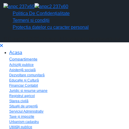
Politica De Confidențialitate
Termeni și condiții
Protectia datelor cu caracter personal
© Copyright 2026 | Design & Devlopment by vreausite.eu
Acasa
Compartimente
Achiziții publice
Asistență socială
Dezvoltare comunitară
Educație și Cultură
Financiar Contabil
Juridic si resurse umane
Registrul agricol
Starea civilă
Situații de urgență
Serviciul Administrativ
Taxe și impozite
Urbanism cadastru
Utilități publice