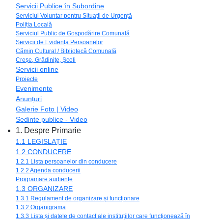
Servicii Publice în Subordine
Serviciul Voluntar pentru Situații de Urgență
Poliția Locală
Serviciul Public de Gospodărire Comunală
Servicii de Evidența Persoanelor
Cămin Cultural / Bibliotecă Comunală
Creșe, Grădinițe, Școli
Servicii online
Proiecte
Evenimente
Anunțuri
Galerie Foto | Video
Sedinte publice - Video
1. Despre Primarie
1.1 LEGISLAȚIE
1.2 CONDUCERE
1.2.1 Lista persoanelor din conducere
1.2.2 Agenda conducerii
Programare audiențe
1.3 ORGANIZARE
1.3.1 Regulament de organizare și funcționare
1.3.2 Organigrama
1.3.3 Lista și datele de contact ale instituțiilor care funcționează în