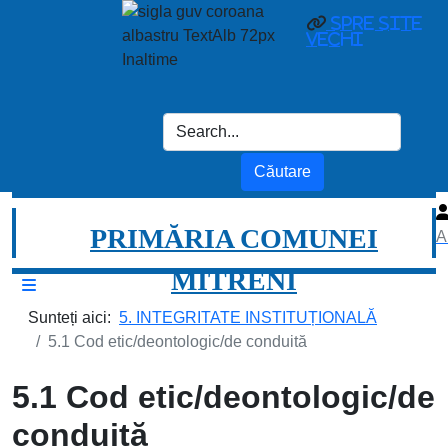
spre site
vechi
PRIMĂRIA COMUNEI
A
MITRENI
Sunteți aici:
5. INTEGRITATE INSTITUȚIONALĂ
5.1 Cod etic/deontologic/de conduită
5.1 Cod etic/deontologic/de
conduită