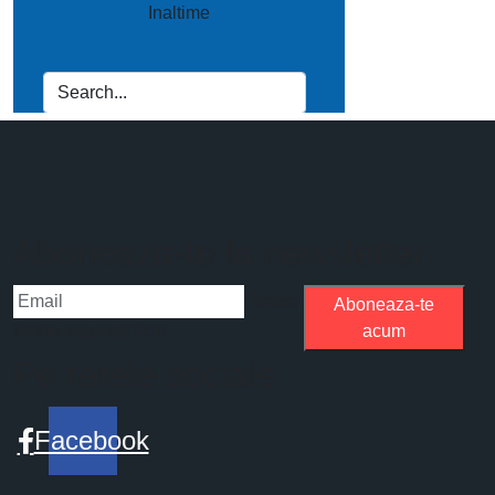
Aboneaza-te la newsletter
Please
Aboneaza-te
fill the required field.
acum
Pe retele sociale
Facebook