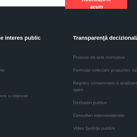
acum
de interes public
Transparenţă decizional
Proiecte de acte normative
ile
Formular colectare propuneri, opi
Registru consemnare si analizar
opinii
vere si interese
Dezbateri publice
Consultari interministeriale
Video Şedinţe publice