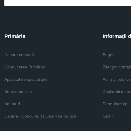
Please fill the required field.
Primăria
Informaţii 
Despre comună
Buget
Conducerea Primăriei
Bilanţuri contab
Aparatul de specialitate
Achiziţii publice
Servicii publice
Declaratii de a
Anunturi
Formulare tip
Cariera | Concursuri | Locuri de munca
GDPR