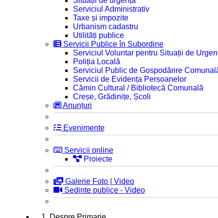
Situații de urgență
Serviciul Administrativ
Taxe și impozite
Urbanism cadastru
Utilități publice
Servicii Publice în Subordine
Serviciul Voluntar pentru Situații de Urgen
Poliția Locală
Serviciul Public de Gospodărire Comunal
Servicii de Evidența Persoanelor
Cămin Cultural / Bibliotecă Comunală
Creșe, Grădinițe, Școli
Anunțuri
Evenimente
Servicii online
Proiecte
Galerie Foto | Video
Sedinte publice - Video
1. Despre Primarie