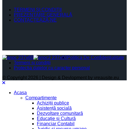
TERMENI ŞI CONDIŢII
PREZENTARE GENERALĂ
CONTACTEAZĂ-NE
Politica De Confidențialitate
Termeni și condiții
Protectia datelor cu caracter personal
© Copyright 2026 | Design & Devlopment by vreausite.eu
Acasa
Compartimente
Achiziții publice
Asistență socială
Dezvoltare comunitară
Educație și Cultură
Financiar Contabil
Juridic si resurse umane