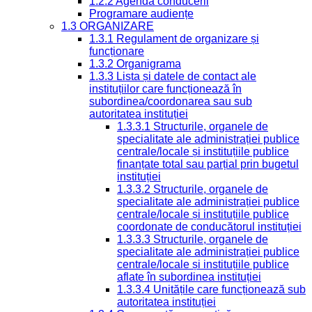
1.2.2 Agenda conducerii
Programare audiențe
1.3 ORGANIZARE
1.3.1 Regulament de organizare și
funcționare
1.3.2 Organigrama
1.3.3 Lista și datele de contact ale
instituțiilor care funcționează în
subordinea/coordonarea sau sub
autoritatea instituției
1.3.3.1 Structurile, organele de
specialitate ale administrației publice
centrale/locale și instituțiile publice
finanțate total sau parțial prin bugetul
instituției
1.3.3.2 Structurile, organele de
specialitate ale administrației publice
centrale/locale și instituțiile publice
coordonate de conducătorul instituției
1.3.3.3 Structurile, organele de
specialitate ale administrației publice
centrale/locale și instituțiile publice
aflate în subordinea instituției
1.3.3.4 Unitățile care funcționează sub
autoritatea instituției