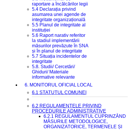
raportare a încălcărilor legii
5.4 Declarația privind
asumarea unei agende de
integritate organizațională
5.5 Planul de integritate al
instituției
5.6 Raport narativ referitor
la stadiul implementării
măsurilor prevăzute în SNA
și în planul de integritate
5.7 Situația incidentelor de
integritate
5.8. Studii/ Cercetări/
Ghiduri/ Materiale
informative relevante
6. MONITORUL OFICIAL LOCAL
6.1 STATUTUL COMUNEI
6.2 REGULAMENTELE PRIVIND
PROCEDURILE ADMINISTRATIVE
6.2.1 REGULAMENTUL CUPRINZÂND
MĂSURILE METODOLOGICE,
ORGANIZATORICE, TERMENELE ȘI