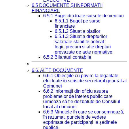
EXECUTIVE
6.5 DOCUMENTE ȘI INFORMAȚII
FINANCIARE
6.5.1 Buget din toate sursele de venituri
6.5.1.1 Buget pe surse
financiare
6.5.1.2 Situatia platilor
6.5.1.3 Situatia drepturilor
salariale stabilite potrivit
legii, precum si alte drepturi
prevazute de acte normative
6.5.2 Bilanturi contabile
6.6. ALTE DOCUMENTE
6.6.1 Obiecțiile cu privire la legalitate,
efectuate în scris de secretarul general al
Comunei
6.6.2 Informații din oficiu asupra
problemelor de interes public care
urmează să fie dezbătute de Consiliul
local al comunei
6.6.3 Minutele în care se consemnează,
în rezumat, punctele de vedere
exprimate de participanți la ședinele
publice