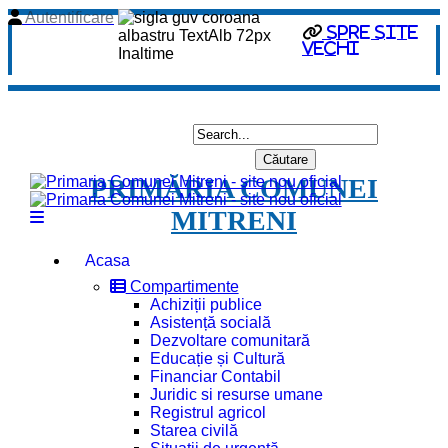
Autentificare
spre site
vechi
PRIMĂRIA COMUNEI
MITRENI
Acasa
Compartimente
Achiziții publice
Asistență socială
Dezvoltare comunitară
Educație și Cultură
Financiar Contabil
Juridic si resurse umane
Registrul agricol
Starea civilă