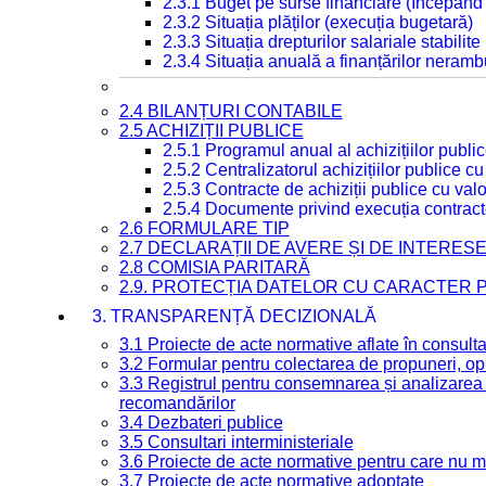
2.3.1 Buget pe surse financiare (începând
2.3.2 Situația plăților (execuția bugetară)
2.3.3 Situația drepturilor salariale stabilit
2.3.4 Situația anuală a finanțărilor neramb
2.4 BILANȚURI CONTABILE
2.5 ACHIZIȚII PUBLICE
2.5.1 Programul anual al achizițiilor publi
2.5.2 Centralizatorul achizițiilor publice 
2.5.3 Contracte de achiziții publice cu va
2.5.4 Documente privind execuția contract
2.6 FORMULARE TIP
2.7 DECLARAȚII DE AVERE ȘI DE INTERES
2.8 COMISIA PARITARĂ
2.9. PROTECȚIA DATELOR CU CARACTER
3. TRANSPARENȚĂ DECIZIONALĂ
3.1 Proiecte de acte normative aflate în consult
3.2 Formular pentru colectarea de propuneri, opi
3.3 Registrul pentru consemnarea și analizarea p
recomandărilor
3.4 Dezbateri publice
3.5 Consultari interministeriale
3.6 Proiecte de acte normative pentru care nu ma
3.7 Proiecte de acte normative adoptate