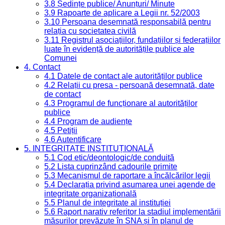
3.8 Ședințe publice/ Anunțuri/ Minute
3.9 Rapoarte de aplicare a Legii nr. 52/2003
3.10 Persoana desemnată responsabilă pentru
relația cu societatea civilă
3.11 Registrul asociațiilor, fundațiilor și federațiilor
luate în evidență de autoritățile publice ale
Comunei
4. Contact
4.1 Datele de contact ale autorităților publice
4.2 Relații cu presa - persoană desemnată, date
de contact
4.3 Programul de funcționare al autorităților
publice
4.4 Program de audiențe
4.5 Petiții
4.6 Autentificare
5. INTEGRITATE INSTITUȚIONALĂ
5.1 Cod etic/deontologic/de conduită
5.2 Lista cuprinzând cadourile primite
5.3 Mecanismul de raportare a încălcărilor legii
5.4 Declarația privind asumarea unei agende de
integritate organizațională
5.5 Planul de integritate al instituției
5.6 Raport narativ referitor la stadiul implementării
măsurilor prevăzute în SNA și în planul de