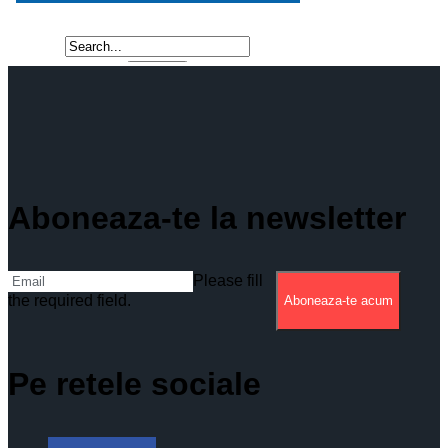
Aboneaza-te la newsletter
Please fill
the required field.
Aboneaza-te acum
Pe retele sociale