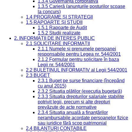
1.3.4 Guvernanță corporativă
1.3.5 Carieră (anunțurile posturilor scoase
la concurs)
1.4 PROGRAME ȘI STRATEGII
1.5 RAPOARTE ȘI STUDII
1.5.1 Rapoarte de Audit
1.5.2 Studii realizate
2. INFORMAȚII DE INTERES PUBLIC
2.1 SOLICITARE INFORMAȚII
2.1.1 Numele și prenumele persoanei
responsabile pentru Legea nr. 544/2001
2.1.2 Formular pentru solicitare în baza
Legii nr. 544/2001
2.2 BULETINUL INFORMATIV al Legii 544/2001
2.3 BUGET
2.3.1 Buget pe surse financiare (începând
cu anul 2015)
2.3.2 Situația plăților (execuția bugetară)
2.3.3 Situația drepturilor salariale stabilite
potrivit legii, precum și alte drepturi
prevăzute de acte normative
2.3.4 Situația anuală a finanțărilor
nerambursabile acordate persoanelor fizice
sau juridice fără scop patrimonial
2.4 BILANȚURI CONTABILE