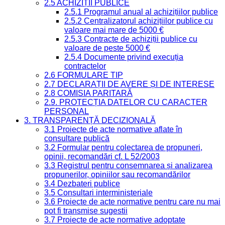
2.5 ACHIZIȚII PUBLICE
2.5.1 Programul anual al achizițiilor publice
2.5.2 Centralizatorul achizițiilor publice cu
valoare mai mare de 5000 €
2.5.3 Contracte de achiziții publice cu
valoare de peste 5000 €
2.5.4 Documente privind execuția
contractelor
2.6 FORMULARE TIP
2.7 DECLARAȚII DE AVERE ȘI DE INTERESE
2.8 COMISIA PARITARĂ
2.9. PROTECȚIA DATELOR CU CARACTER
PERSONAL
3. TRANSPARENȚĂ DECIZIONALĂ
3.1 Proiecte de acte normative aflate în
consultare publică
3.2 Formular pentru colectarea de propuneri,
opinii, recomandări cf. L 52/2003
3.3 Registrul pentru consemnarea și analizarea
propunerilor, opiniilor sau recomandărilor
3.4 Dezbateri publice
3.5 Consultari interministeriale
3.6 Proiecte de acte normative pentru care nu mai
pot fi transmise sugestii
3.7 Proiecte de acte normative adoptate