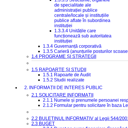
de specialitate ale
administrației publice
centrale/locale și instituțiile
publice aflate în subordinea
instituției
1.3.3.4 Unitățile care
funcționează sub autoritatea
instituției
1.3.4 Guvernanță corporativă
1.3.5 Carieră (anunțurile posturilor scoase
1.4 PROGRAME ȘI STRATEGII
1.5 RAPOARTE ȘI STUDII
1.5.1 Rapoarte de Audit
1.5.2 Studii realizate
2. INFORMAȚII DE INTERES PUBLIC
2.1 SOLICITARE INFORMAȚII
2.1.1 Numele și prenumele persoanei resp
2.1.2 Formular pentru solicitare în baza Le
2.2 BULETINUL INFORMATIV al Legii 544/200
2.3 BUGET