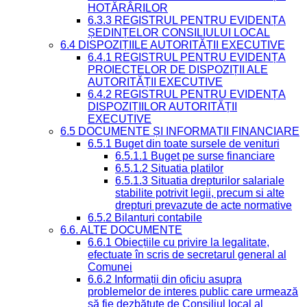
HOTĂRÂRILOR
6.3.3 REGISTRUL PENTRU EVIDENȚA
ȘEDINȚELOR CONSILIULUI LOCAL
6.4 DISPOZIȚIILE AUTORITĂȚII EXECUTIVE
6.4.1 REGISTRUL PENTRU EVIDENȚA
PROIECTELOR DE DISPOZIȚII ALE
AUTORITĂȚII EXECUTIVE
6.4.2 REGISTRUL PENTRU EVIDENȚA
DISPOZIȚIILOR AUTORITĂȚII
EXECUTIVE
6.5 DOCUMENTE ȘI INFORMAȚII FINANCIARE
6.5.1 Buget din toate sursele de venituri
6.5.1.1 Buget pe surse financiare
6.5.1.2 Situatia platilor
6.5.1.3 Situatia drepturilor salariale
stabilite potrivit legii, precum si alte
drepturi prevazute de acte normative
6.5.2 Bilanturi contabile
6.6. ALTE DOCUMENTE
6.6.1 Obiecțiile cu privire la legalitate,
efectuate în scris de secretarul general al
Comunei
6.6.2 Informații din oficiu asupra
problemelor de interes public care urmează
să fie dezbătute de Consiliul local al