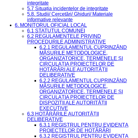
integritate
5.7 Situația incidentelor de integritate
5.8. Studii/ Cercetări/ Ghiduri/ Materiale
informative relevante
6. MONITORUL OFICIAL LOCAL
6.1 STATUTUL COMUNEI
6.2 REGULAMENTELE PRIVIND
PROCEDURILE ADMINISTRATIVE
6.2.1 REGULAMENTUL CUPRINZÂND
MĂSURILE METODOLOGICE,
ORGANIZATORICE, TERMENELE ȘI
CIRCULAȚIA PROIECTELOR DE
HOTĂRÂRI ALE AUTORITĂȚII
DELIBERATIVE
6.2.2 REGULAMENTUL CUPRINZÂND
MĂSURILE METODOLOGICE,
ORGANIZATORICE, TERMENELE ȘI
CIRCULAȚIA PROIECTELOR DE
DISPOZIȚII ALE AUTORITĂȚII
EXECUTIVE
6.3 HOTĂRÂRILE AUTORITĂȚII
DELIBERATIVE
6.3.1 REGISTRUL PENTRU EVIDENȚA
PROIECTELOR DE HOTĂRÂRI
6.3.2 REGISTRUL PENTRU EVIDENȚA