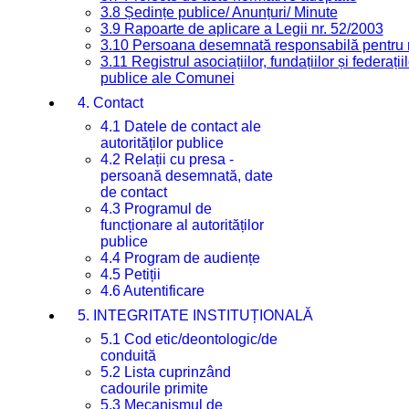
3.8 Ședințe publice/ Anunțuri/ Minute
3.9 Rapoarte de aplicare a Legii nr. 52/2003
3.10 Persoana desemnată responsabilă pentru re
3.11 Registrul asociațiilor, fundațiilor și federații
publice ale Comunei
4. Contact
4.1 Datele de contact ale
autorităților publice
4.2 Relații cu presa -
persoană desemnată, date
de contact
4.3 Programul de
funcționare al autorităților
publice
4.4 Program de audiențe
4.5 Petiții
4.6 Autentificare
5. INTEGRITATE INSTITUȚIONALĂ
5.1 Cod etic/deontologic/de
conduită
5.2 Lista cuprinzând
cadourile primite
5.3 Mecanismul de