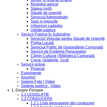
Registrul agricol
Starea civilă
Situații de urgență
Serviciul Administrativ
Taxe și impozite
Urbanism cadastru
Utilități publice
Servicii Publice în Subordine
Serviciul Voluntar pentru Situații de Urgență
Poliția Locală
Serviciul Public de Gospodărire Comunală
Servicii de Evidența Persoanelor
Cămin Cultural / Bibliotecă Comunală
Creșe, Grădinițe, Școli
Servicii online
Proiecte
Evenimente
Anunțuri
Galerie Foto | Video
Sedinte publice - Video
1. Despre Primarie
1.1 LEGISLAȚIE
1.2 CONDUCERE
1.2.1 Lista persoanelor din conducere