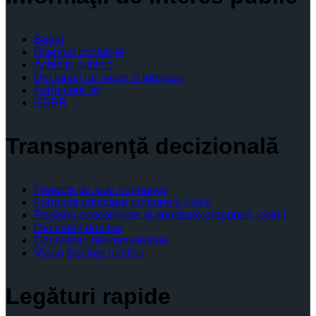
Buget
Bilanţuri contabile
Achiziţii publice
Declaratii de avere si interese
Formulare tip
GDPR
Transparenţă decizională
Proiecte de acte normative
Formular colectare propuneri, opinii
Registru consemnare si analizare propuneri, opinii
Dezbateri publice
Consultari interministeriale
Video Şedinţe publice
Legături rapide