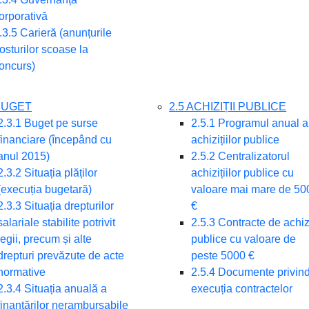
orporativă
.3.5 Carieră (anunțurile
osturilor scoase la
oncurs)
 BUGET
2.5 ACHIZIȚII PUBLICE
2.3.1 Buget pe surse
2.5.1 Programul anual a
financiare (începând cu
achizițiilor publice
anul 2015)
2.5.2 Centralizatorul
2.3.2 Situația plăților
achizițiilor publice cu
(execuția bugetară)
valoare mai mare de 50
2.3.3 Situația drepturilor
€
salariale stabilite potrivit
2.5.3 Contracte de achizi
legii, precum și alte
publice cu valoare de
drepturi prevăzute de acte
peste 5000 €
normative
2.5.4 Documente privin
2.3.4 Situația anuală a
execuția contractelor
finanțărilor nerambursabile