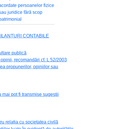
acordate persoanelor fizice
sau juridice fără scop
patrimonial
 BILANȚURI CONTABILE
ultare publică
opinii, recomandări cf. L 52/2003
a propunerilor, opiniilor sau
 mai pot fi transmise sugestii
 relația cu societatea civilă
ațiilor luate în evidență de autoritățile