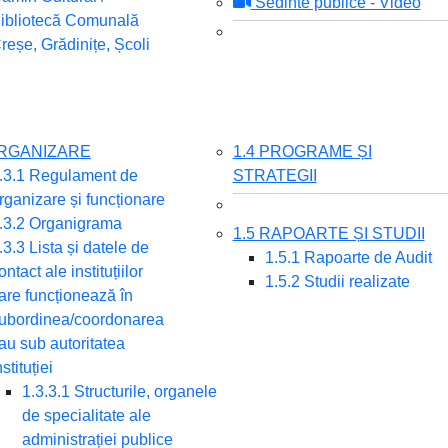
Sedinte publice - Video
ibliotecă Comunală
reșe, Grădinițe, Școli
ORGANIZARE
1.4 PROGRAME ȘI
.3.1 Regulament de
STRATEGII
rganizare și funcționare
.3.2 Organigrama
1.5 RAPOARTE ȘI STUDII
.3.3 Lista și datele de
1.5.1 Rapoarte de Audit
ontact ale instituțiilor
1.5.2 Studii realizate
are funcționează în
ubordinea/coordonarea
au sub autoritatea
nstituției
1.3.3.1 Structurile, organele
de specialitate ale
administrației publice