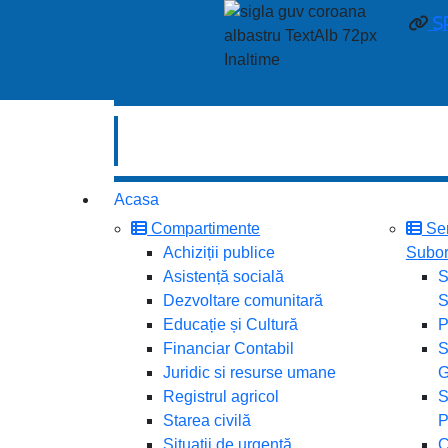
s
Acasa
Compartimente
Ser
Achiziții publice
Subor
Asistență socială
S
Dezvoltare comunitară
S
Educație și Cultură
P
Financiar Contabil
S
Juridic si resurse umane
G
Registrul agricol
S
Starea civilă
P
Situații de urgență
C