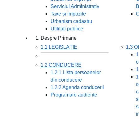
Serviciul Administrativ
B
Taxe și impozite
C
Urbanism cadastru
Utilități publice
1. Despre Primarie
1.1 LEGISLAȚIE
1.3 
1
o
1.2 CONDUCERE
1
1.2.1 Lista persoanelor
1
din conducere
c
1.2.2 Agenda conducerii
c
Programare audiențe
s
s
i