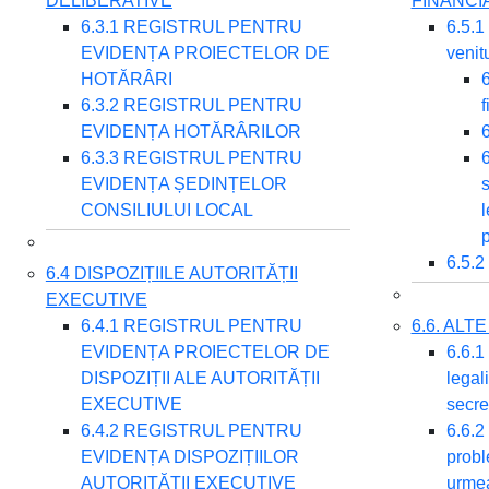
DELIBERATIVE
FINANCI
6.3.1 REGISTRUL PENTRU
6.5.1
EVIDENȚA PROIECTELOR DE
venitu
HOTĂRÂRI
6
6.3.2 REGISTRUL PENTRU
f
EVIDENȚA HOTĂRÂRILOR
6
6.3.3 REGISTRUL PENTRU
6
EVIDENȚA ȘEDINȚELOR
s
CONSILIULUI LOCAL
l
p
6.5.2
6.4 DISPOZIȚIILE AUTORITĂȚII
EXECUTIVE
6.4.1 REGISTRUL PENTRU
6.6. AL
EVIDENȚA PROIECTELOR DE
6.6.1 
DISPOZIȚII ALE AUTORITĂȚII
legali
EXECUTIVE
secre
6.4.2 REGISTRUL PENTRU
6.6.2
EVIDENȚA DISPOZIȚIILOR
probl
AUTORITĂȚII EXECUTIVE
urmea