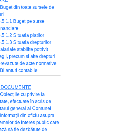
ARE
 Buget din toate sursele de
ri
.5.1.1 Buget pe surse
inanciare
.5.1.2 Situatia platilor
.5.1.3 Situatia drepturilor
alariale stabilite potrivit
egii, precum si alte drepturi
revazute de acte normative
 Bilanturi contabile
TE DOCUMENTE
Obiecțiile cu privire la
tate, efectuate în scris de
tarul general al Comunei
 Informații din oficiu asupra
emelor de interes public care
ză să fie dezbătute de