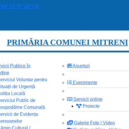
pre site vechi
PRIMĂRIA COMUNEI MITRENI
vicii Publice în
Anunțuri
dine
erviciul Voluntar pentru
Evenimente
ituații de Urgență
oliția Locală
Servicii online
erviciul Public de
Proiecte
ospodărire Comunală
ervicii de Evidența
ersoanelor
Galerie Foto | Video
ămin Cultural /