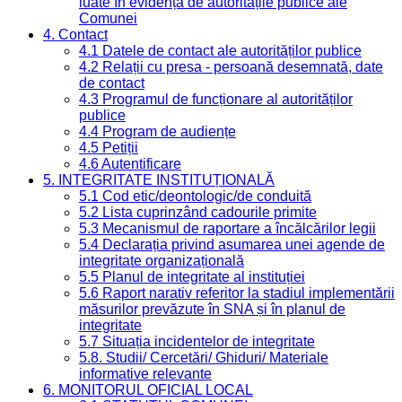
luate în evidență de autoritățile publice ale
Comunei
4. Contact
4.1 Datele de contact ale autorităților publice
4.2 Relații cu presa - persoană desemnată, date
de contact
4.3 Programul de funcționare al autorităților
publice
4.4 Program de audiențe
4.5 Petiții
4.6 Autentificare
5. INTEGRITATE INSTITUȚIONALĂ
5.1 Cod etic/deontologic/de conduită
5.2 Lista cuprinzând cadourile primite
5.3 Mecanismul de raportare a încălcărilor legii
5.4 Declarația privind asumarea unei agende de
integritate organizațională
5.5 Planul de integritate al instituției
5.6 Raport narativ referitor la stadiul implementării
măsurilor prevăzute în SNA și în planul de
integritate
5.7 Situația incidentelor de integritate
5.8. Studii/ Cercetări/ Ghiduri/ Materiale
informative relevante
6. MONITORUL OFICIAL LOCAL