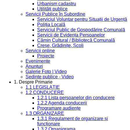
Urbanism cadastru
Utilități publice
Servicii Publice în Subordine
Serviciul Voluntar pentru Situații de Urgență
Poliția Locală
Serviciul Public de Gospodărire Comunală
Servicii de Evidența Persoanelor
Cămin Cultural / Bibliotecă Comunală
Creșe, Grădinițe, Școli
Servicii online
Proiecte
Evenimente
Anunțuri
Galerie Foto | Video
Sedinte publice - Video
1. Despre Primarie
1.1 LEGISLAȚIE
1.2 CONDUCERE
1.2.1 Lista persoanelor din conducere
1.2.2 Agenda conducerii
Programare audiențe
1.3 ORGANIZARE
1.3.1 Regulament de organizare și
funcționare
1.3.2 Organigrama