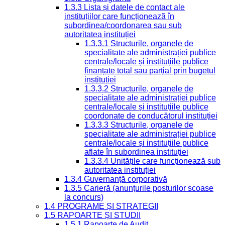
1.3.3 Lista și datele de contact ale
instituțiilor care funcționează în
subordinea/coordonarea sau sub
autoritatea instituției
1.3.3.1 Structurile, organele de
specialitate ale administrației publice
centrale/locale și instituțiile publice
finanțate total sau parțial prin bugetul
instituției
1.3.3.2 Structurile, organele de
specialitate ale administrației publice
centrale/locale și instituțiile publice
coordonate de conducătorul instituției
1.3.3.3 Structurile, organele de
specialitate ale administrației publice
centrale/locale și instituțiile publice
aflate în subordinea instituției
1.3.3.4 Unitățile care funcționează sub
autoritatea instituției
1.3.4 Guvernanță corporativă
1.3.5 Carieră (anunțurile posturilor scoase
la concurs)
1.4 PROGRAME ȘI STRATEGII
1.5 RAPOARTE ȘI STUDII
1.5.1 Rapoarte de Audit