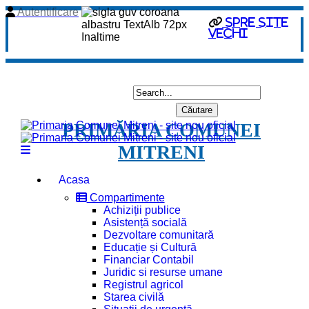
Autentificare
spre site
vechi
PRIMĂRIA COMUNEI
MITRENI
Acasa
Compartimente
Achiziții publice
Asistență socială
Dezvoltare comunitară
Educație și Cultură
Financiar Contabil
Juridic si resurse umane
Registrul agricol
Starea civilă