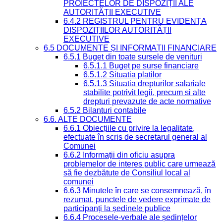
PROIECTELOR DE DISPOZIȚII ALE
AUTORITĂȚII EXECUTIVE
6.4.2 REGISTRUL PENTRU EVIDENȚA
DISPOZIȚIILOR AUTORITĂȚII
EXECUTIVE
6.5 DOCUMENTE ȘI INFORMAȚII FINANCIARE
6.5.1 Buget din toate sursele de venituri
6.5.1.1 Buget pe surse financiare
6.5.1.2 Situatia platilor
6.5.1.3 Situatia drepturilor salariale
stabilite potrivit legii, precum si alte
drepturi prevazute de acte normative
6.5.2 Bilanturi contabile
6.6. ALTE DOCUMENTE
6.6.1 Obiecțiile cu privire la legalitate,
efectuate în scris de secretarul general al
Comunei
6.6.2 Informații din oficiu asupra
problemelor de interes public care urmează
să fie dezbătute de Consiliul local al
comunei
6.6.3 Minutele în care se consemnează, în
rezumat, punctele de vedere exprimate de
participanți la ședinele publice
6.6.4 Procesele-verbale ale ședințelor