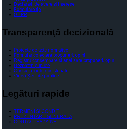
Declaratii de avere si interese
Formulare tip
GDPR
Transparenţă decizională
Proiecte de acte normative
Formular colectare propuneri, opinii
Registru consemnare si analizare propuneri, opinii
Dezbateri publice
Consultari interministeriale
Video Şedinţe publice
Legături rapide
TERMENI ŞI CONDIŢII
PREZENTARE GENERALĂ
CONTACTEAZĂ-NE