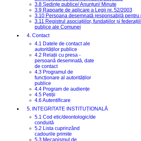
3.8 Ședințe publice/ Anunțuri/ Minute
3.9 Rapoarte de aplicare a Legii nr. 52/2003
3.10 Persoana desemnată responsabilă pentru re
3.11 Registrul asociațiilor, fundațiilor și federații
publice ale Comunei
4. Contact
4.1 Datele de contact ale
autorităților publice
4.2 Relații cu presa -
persoană desemnată, date
de contact
4.3 Programul de
funcționare al autorităților
publice
4.4 Program de audiențe
4.5 Petiții
4.6 Autentificare
5. INTEGRITATE INSTITUȚIONALĂ
5.1 Cod etic/deontologic/de
conduită
5.2 Lista cuprinzând
cadourile primite
5.3 Mecanismul de