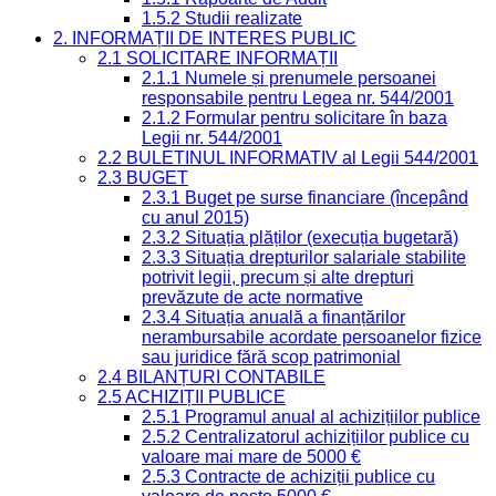
1.5.2 Studii realizate
2. INFORMAȚII DE INTERES PUBLIC
2.1 SOLICITARE INFORMAȚII
2.1.1 Numele și prenumele persoanei
responsabile pentru Legea nr. 544/2001
2.1.2 Formular pentru solicitare în baza
Legii nr. 544/2001
2.2 BULETINUL INFORMATIV al Legii 544/2001
2.3 BUGET
2.3.1 Buget pe surse financiare (începând
cu anul 2015)
2.3.2 Situația plăților (execuția bugetară)
2.3.3 Situația drepturilor salariale stabilite
potrivit legii, precum și alte drepturi
prevăzute de acte normative
2.3.4 Situația anuală a finanțărilor
nerambursabile acordate persoanelor fizice
sau juridice fără scop patrimonial
2.4 BILANȚURI CONTABILE
2.5 ACHIZIȚII PUBLICE
2.5.1 Programul anual al achizițiilor publice
2.5.2 Centralizatorul achizițiilor publice cu
valoare mai mare de 5000 €
2.5.3 Contracte de achiziții publice cu