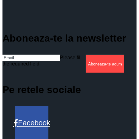
Aboneaza-te la newsletter
Please fill
the required field.
Aboneaza-te acum
Pe retele sociale
Facebook