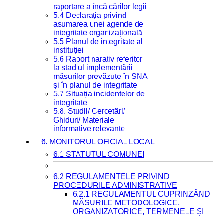
raportare a încălcărilor legii
5.4 Declarația privind
asumarea unei agende de
integritate organizațională
5.5 Planul de integritate al
instituției
5.6 Raport narativ referitor
la stadiul implementării
măsurilor prevăzute în SNA
și în planul de integritate
5.7 Situația incidentelor de
integritate
5.8. Studii/ Cercetări/
Ghiduri/ Materiale
informative relevante
6. MONITORUL OFICIAL LOCAL
6.1 STATUTUL COMUNEI
6.2 REGULAMENTELE PRIVIND
PROCEDURILE ADMINISTRATIVE
6.2.1 REGULAMENTUL CUPRINZÂND
MĂSURILE METODOLOGICE,
ORGANIZATORICE, TERMENELE ȘI