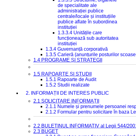
de specialitate ale
administrației publice
centrale/locale și instituțiile
publice aflate în subordinea
instituției
1.3.3.4 Unitățile care
funcționează sub autoritatea
instituției
1.3.4 Guvernanță corporativă
1.3.5 Carieră (anunțurile posturilor scoase
1.4 PROGRAME ȘI STRATEGII
1.5 RAPOARTE ȘI STUDII
1.5.1 Rapoarte de Audit
1.5.2 Studii realizate
2. INFORMAȚII DE INTERES PUBLIC
2.1 SOLICITARE INFORMAȚII
2.1.1 Numele și prenumele persoanei resp
2.1.2 Formular pentru solicitare în baza Le
2.2 BULETINUL INFORMATIV al Legii 544/200
2.3 BUGET