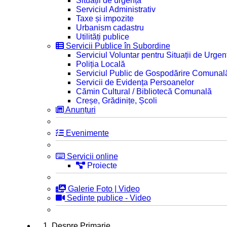
Situații de urgență
Serviciul Administrativ
Taxe și impozite
Urbanism cadastru
Utilități publice
Servicii Publice în Subordine
Serviciul Voluntar pentru Situații de Urgen
Poliția Locală
Serviciul Public de Gospodărire Comunal
Servicii de Evidența Persoanelor
Cămin Cultural / Bibliotecă Comunală
Creșe, Grădinițe, Școli
Anunțuri
Evenimente
Servicii online
Proiecte
Galerie Foto | Video
Sedinte publice - Video
1. Despre Primarie