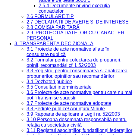
valoare de peste 5000 €
2.5.4 Documente privind execuția
contractelor
2.6 FORMULARE TIP
2.7 DECLARAȚII DE AVERE ȘI DE INTERESE
2.8 COMISIA PARITARĂ
2.9. PROTECȚIA DATELOR CU CARACTER
PERSONAL
3. TRANSPARENȚĂ DECIZIONALĂ
3.1 Proiecte de acte normative aflate în
consultare publică
3.2 Formular pentru colectarea de propuneri,
opinii, recomandări cf. L 52/2003
3.3 Registrul pentru consemnarea și analizarea
propunerilor, opiniilor sau recomandărilor
3.4 Dezbateri publice
3.5 Consultari interministeriale
3.6 Proiecte de acte normative pentru care nu mai
pot fi transmise sugestii
3.7 Proiecte de acte normative adoptate
3.8 Ședințe publice/ Anunțuri/ Minute
3.9 Rapoarte de aplicare a Legii nr. 52/2003
3.10 Persoana desemnată responsabilă pentru
relația cu societatea civilă
3.11 Registrul asociațiilor, fundațiilor și federațiilor