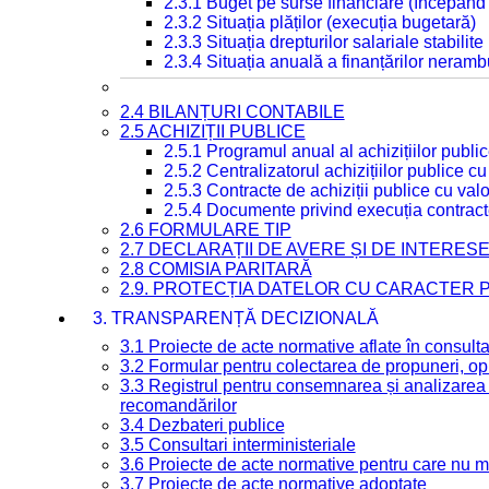
2.3.1 Buget pe surse financiare (începând
2.3.2 Situația plăților (execuția bugetară)
2.3.3 Situația drepturilor salariale stabilit
2.3.4 Situația anuală a finanțărilor neramb
2.4 BILANȚURI CONTABILE
2.5 ACHIZIȚII PUBLICE
2.5.1 Programul anual al achizițiilor publi
2.5.2 Centralizatorul achizițiilor publice 
2.5.3 Contracte de achiziții publice cu va
2.5.4 Documente privind execuția contract
2.6 FORMULARE TIP
2.7 DECLARAȚII DE AVERE ȘI DE INTERES
2.8 COMISIA PARITARĂ
2.9. PROTECȚIA DATELOR CU CARACTER
3. TRANSPARENȚĂ DECIZIONALĂ
3.1 Proiecte de acte normative aflate în consult
3.2 Formular pentru colectarea de propuneri, opi
3.3 Registrul pentru consemnarea și analizarea p
recomandărilor
3.4 Dezbateri publice
3.5 Consultari interministeriale
3.6 Proiecte de acte normative pentru care nu ma
3.7 Proiecte de acte normative adoptate