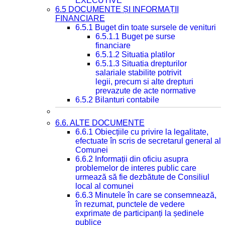
EXECUTIVE
6.5 DOCUMENTE ȘI INFORMAȚII
FINANCIARE
6.5.1 Buget din toate sursele de venituri
6.5.1.1 Buget pe surse
financiare
6.5.1.2 Situatia platilor
6.5.1.3 Situatia drepturilor
salariale stabilite potrivit
legii, precum si alte drepturi
prevazute de acte normative
6.5.2 Bilanturi contabile
6.6. ALTE DOCUMENTE
6.6.1 Obiecțiile cu privire la legalitate,
efectuate în scris de secretarul general al
Comunei
6.6.2 Informații din oficiu asupra
problemelor de interes public care
urmează să fie dezbătute de Consiliul
local al comunei
6.6.3 Minutele în care se consemnează,
în rezumat, punctele de vedere
exprimate de participanți la ședinele
publice