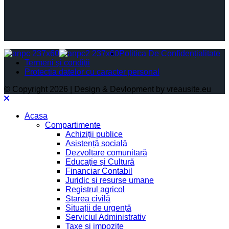
Politica De Confidențialitate
Termeni și condiții
Protectia datelor cu caracter personal
© Copyright 2026 | Design & Devlopment by vreausite.eu
Acasa
Compartimente
Achiziții publice
Asistență socială
Dezvoltare comunitară
Educație și Cultură
Financiar Contabil
Juridic si resurse umane
Registrul agricol
Starea civilă
Situații de urgență
Serviciul Administrativ
Taxe și impozite