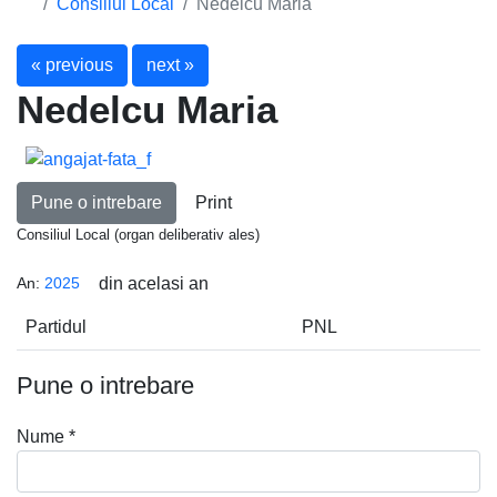
Consiliul Local
Nedelcu Maria
« previous
next »
Nedelcu Maria
Pune o intrebare
Print
Consiliul Local (organ deliberativ ales)
An:
2025
din acelasi an
Partidul
PNL
Pune o intrebare
Nume
*