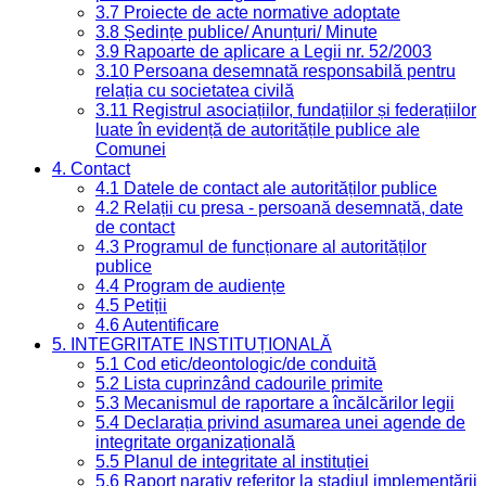
3.7 Proiecte de acte normative adoptate
3.8 Ședințe publice/ Anunțuri/ Minute
3.9 Rapoarte de aplicare a Legii nr. 52/2003
3.10 Persoana desemnată responsabilă pentru
relația cu societatea civilă
3.11 Registrul asociațiilor, fundațiilor și federațiilor
luate în evidență de autoritățile publice ale
Comunei
4. Contact
4.1 Datele de contact ale autorităților publice
4.2 Relații cu presa - persoană desemnată, date
de contact
4.3 Programul de funcționare al autorităților
publice
4.4 Program de audiențe
4.5 Petiții
4.6 Autentificare
5. INTEGRITATE INSTITUȚIONALĂ
5.1 Cod etic/deontologic/de conduită
5.2 Lista cuprinzând cadourile primite
5.3 Mecanismul de raportare a încălcărilor legii
5.4 Declarația privind asumarea unei agende de
integritate organizațională
5.5 Planul de integritate al instituției
5.6 Raport narativ referitor la stadiul implementării