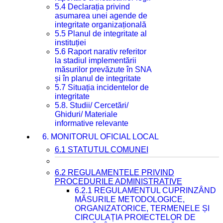
5.4 Declarația privind
asumarea unei agende de
integritate organizațională
5.5 Planul de integritate al
instituției
5.6 Raport narativ referitor
la stadiul implementării
măsurilor prevăzute în SNA
și în planul de integritate
5.7 Situația incidentelor de
integritate
5.8. Studii/ Cercetări/
Ghiduri/ Materiale
informative relevante
6. MONITORUL OFICIAL LOCAL
6.1 STATUTUL COMUNEI
6.2 REGULAMENTELE PRIVIND
PROCEDURILE ADMINISTRATIVE
6.2.1 REGULAMENTUL CUPRINZÂND
MĂSURILE METODOLOGICE,
ORGANIZATORICE, TERMENELE ȘI
CIRCULAȚIA PROIECTELOR DE