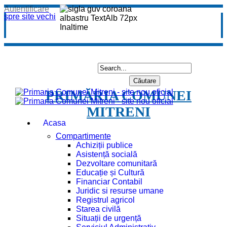
Autentificare
spre site vechi
PRIMĂRIA COMUNEI
MITRENI
Acasa
Compartimente
Achiziții publice
Asistență socială
Dezvoltare comunitară
Educație și Cultură
Financiar Contabil
Juridic si resurse umane
Registrul agricol
Starea civilă
Situații de urgență