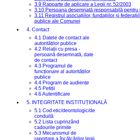
3.9 Rapoarte de aplicare a Legii nr. 52/2003
3.10 Persoana desemnată responsabilă pentru re
3.11 Registrul asociațiilor, fundațiilor și federații
publice ale Comunei
4. Contact
4.1 Datele de contact ale
autorităților publice
4.2 Relații cu presa -
persoană desemnată, date
de contact
4.3 Programul de
funcționare al autorităților
publice
4.4 Program de audiențe
4.5 Petiții
4.6 Autentificare
5. INTEGRITATE INSTITUȚIONALĂ
5.1 Cod etic/deontologic/de
conduită
5.2 Lista cuprinzând
cadourile primite
5.3 Mecanismul de
raportare a încălcărilor legii