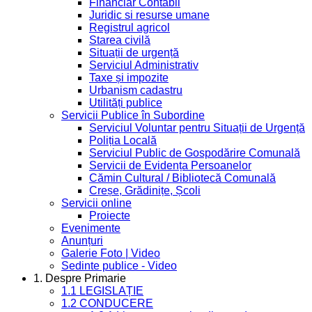
Financiar Contabil
Juridic si resurse umane
Registrul agricol
Starea civilă
Situații de urgență
Serviciul Administrativ
Taxe și impozite
Urbanism cadastru
Utilități publice
Servicii Publice în Subordine
Serviciul Voluntar pentru Situații de Urgență
Poliția Locală
Serviciul Public de Gospodărire Comunală
Servicii de Evidența Persoanelor
Cămin Cultural / Bibliotecă Comunală
Creșe, Grădinițe, Școli
Servicii online
Proiecte
Evenimente
Anunțuri
Galerie Foto | Video
Sedinte publice - Video
1. Despre Primarie
1.1 LEGISLAȚIE
1.2 CONDUCERE