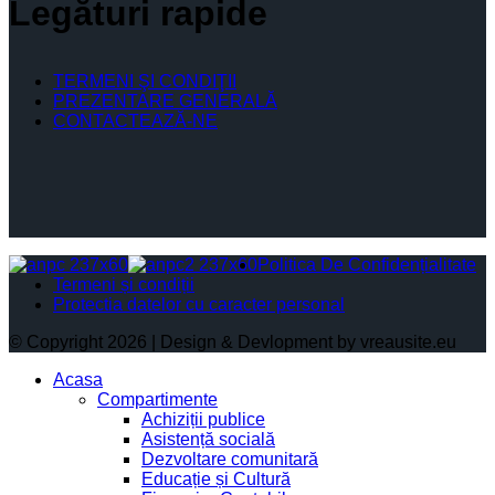
Legături rapide
TERMENI ŞI CONDIŢII
PREZENTARE GENERALĂ
CONTACTEAZĂ-NE
Politica De Confidențialitate
Termeni și condiții
Protectia datelor cu caracter personal
© Copyright 2026 | Design & Devlopment by vreausite.eu
Acasa
Compartimente
Achiziții publice
Asistență socială
Dezvoltare comunitară
Educație și Cultură