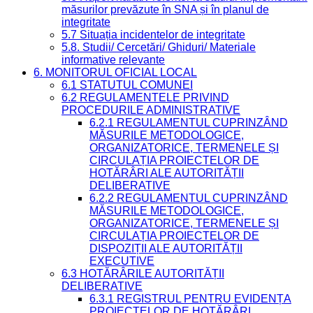
măsurilor prevăzute în SNA și în planul de
integritate
5.7 Situația incidentelor de integritate
5.8. Studii/ Cercetări/ Ghiduri/ Materiale
informative relevante
6. MONITORUL OFICIAL LOCAL
6.1 STATUTUL COMUNEI
6.2 REGULAMENTELE PRIVIND
PROCEDURILE ADMINISTRATIVE
6.2.1 REGULAMENTUL CUPRINZÂND
MĂSURILE METODOLOGICE,
ORGANIZATORICE, TERMENELE ȘI
CIRCULAȚIA PROIECTELOR DE
HOTĂRÂRI ALE AUTORITĂȚII
DELIBERATIVE
6.2.2 REGULAMENTUL CUPRINZÂND
MĂSURILE METODOLOGICE,
ORGANIZATORICE, TERMENELE ȘI
CIRCULAȚIA PROIECTELOR DE
DISPOZIȚII ALE AUTORITĂȚII
EXECUTIVE
6.3 HOTĂRÂRILE AUTORITĂȚII
DELIBERATIVE
6.3.1 REGISTRUL PENTRU EVIDENȚA
PROIECTELOR DE HOTĂRÂRI