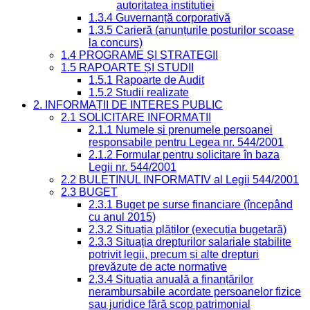
autoritatea instituției
1.3.4 Guvernanță corporativă
1.3.5 Carieră (anunțurile posturilor scoase
la concurs)
1.4 PROGRAME ȘI STRATEGII
1.5 RAPOARTE ȘI STUDII
1.5.1 Rapoarte de Audit
1.5.2 Studii realizate
2. INFORMAȚII DE INTERES PUBLIC
2.1 SOLICITARE INFORMAȚII
2.1.1 Numele și prenumele persoanei
responsabile pentru Legea nr. 544/2001
2.1.2 Formular pentru solicitare în baza
Legii nr. 544/2001
2.2 BULETINUL INFORMATIV al Legii 544/2001
2.3 BUGET
2.3.1 Buget pe surse financiare (începând
cu anul 2015)
2.3.2 Situația plăților (execuția bugetară)
2.3.3 Situația drepturilor salariale stabilite
potrivit legii, precum și alte drepturi
prevăzute de acte normative
2.3.4 Situația anuală a finanțărilor
nerambursabile acordate persoanelor fizice
sau juridice fără scop patrimonial