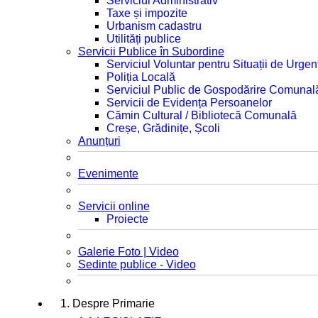
Serviciul Administrativ
Taxe și impozite
Urbanism cadastru
Utilități publice
Servicii Publice în Subordine
Serviciul Voluntar pentru Situații de Urgen
Poliția Locală
Serviciul Public de Gospodărire Comunal
Servicii de Evidența Persoanelor
Cămin Cultural / Bibliotecă Comunală
Creșe, Grădinițe, Școli
Anunțuri
Evenimente
Servicii online
Proiecte
Galerie Foto | Video
Sedinte publice - Video
1. Despre Primarie