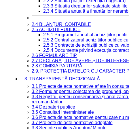
2.3.2 Situația plăților (execuția bugetară)
2.3.3 Situația drepturilor salariale stabilit
2.3.4 Situația anuală a finanțărilor neramb
2.4 BILANȚURI CONTABILE
2.5 ACHIZIȚII PUBLICE
2.5.1 Programul anual al achizițiilor publi
2.5.2 Centralizatorul achizițiilor publice 
2.5.3 Contracte de achiziții publice cu va
2.5.4 Documente privind execuția contract
2.6 FORMULARE TIP
2.7 DECLARAȚII DE AVERE ȘI DE INTERES
2.8 COMISIA PARITARĂ
2.9. PROTECȚIA DATELOR CU CARACTER
3. TRANSPARENȚĂ DECIZIONALĂ
3.1 Proiecte de acte normative aflate în consult
3.2 Formular pentru colectarea de propuneri, opi
3.3 Registrul pentru consemnarea și analizarea p
recomandărilor
3.4 Dezbateri publice
3.5 Consultari interministeriale
3.6 Proiecte de acte normative pentru care nu ma
3.7 Proiecte de acte normative adoptate
3.8 Ședințe publice/ Anunțuri/ Minute