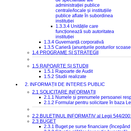
administrației publice
centrale/locale și instituțiile
publice aflate în subordinea
instituției
1.3.3.4 Unitățile care
funcționează sub autoritatea
instituției
1.3.4 Guvernanță corporativă
1.3.5 Carieră (anunțurile posturilor scoase
1.4 PROGRAME ȘI STRATEGII
1.5 RAPOARTE ȘI STUDII
1.5.1 Rapoarte de Audit
1.5.2 Studii realizate
2. INFORMAȚII DE INTERES PUBLIC
2.1 SOLICITARE INFORMAȚII
2.1.1 Numele și prenumele persoanei resp
2.1.2 Formular pentru solicitare în baza Le
2.2 BULETINUL INFORMATIV al Legii 544/200
2.3 BUGET
2.3.1 Buget pe surse financiare (începând