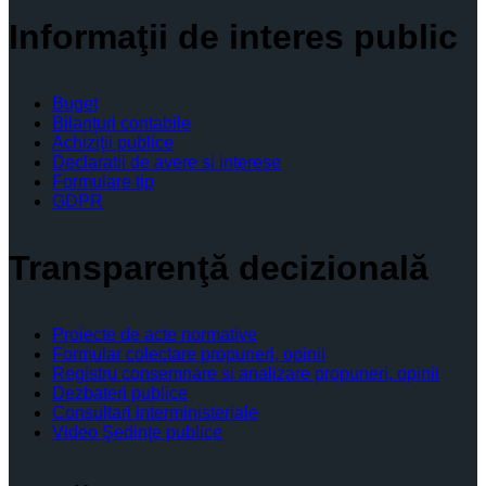
Informaţii de interes public
Buget
Bilanţuri contabile
Achiziţii publice
Declaratii de avere si interese
Formulare tip
GDPR
Transparenţă decizională
Proiecte de acte normative
Formular colectare propuneri, opinii
Registru consemnare si analizare propuneri, opinii
Dezbateri publice
Consultari interministeriale
Video Şedinţe publice