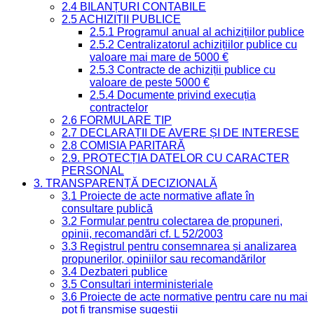
2.4 BILANȚURI CONTABILE
2.5 ACHIZIȚII PUBLICE
2.5.1 Programul anual al achizițiilor publice
2.5.2 Centralizatorul achizițiilor publice cu
valoare mai mare de 5000 €
2.5.3 Contracte de achiziții publice cu
valoare de peste 5000 €
2.5.4 Documente privind execuția
contractelor
2.6 FORMULARE TIP
2.7 DECLARAȚII DE AVERE ȘI DE INTERESE
2.8 COMISIA PARITARĂ
2.9. PROTECȚIA DATELOR CU CARACTER
PERSONAL
3. TRANSPARENȚĂ DECIZIONALĂ
3.1 Proiecte de acte normative aflate în
consultare publică
3.2 Formular pentru colectarea de propuneri,
opinii, recomandări cf. L 52/2003
3.3 Registrul pentru consemnarea și analizarea
propunerilor, opiniilor sau recomandărilor
3.4 Dezbateri publice
3.5 Consultari interministeriale
3.6 Proiecte de acte normative pentru care nu mai
pot fi transmise sugestii