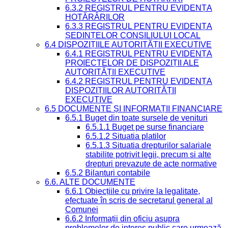
6.3.2 REGISTRUL PENTRU EVIDENȚA
HOTĂRÂRILOR
6.3.3 REGISTRUL PENTRU EVIDENȚA
ȘEDINȚELOR CONSILIULUI LOCAL
6.4 DISPOZIȚIILE AUTORITĂȚII EXECUTIVE
6.4.1 REGISTRUL PENTRU EVIDENȚA
PROIECTELOR DE DISPOZIȚII ALE
AUTORITĂȚII EXECUTIVE
6.4.2 REGISTRUL PENTRU EVIDENȚA
DISPOZIȚIILOR AUTORITĂȚII
EXECUTIVE
6.5 DOCUMENTE ȘI INFORMAȚII FINANCIARE
6.5.1 Buget din toate sursele de venituri
6.5.1.1 Buget pe surse financiare
6.5.1.2 Situatia platilor
6.5.1.3 Situatia drepturilor salariale
stabilite potrivit legii, precum si alte
drepturi prevazute de acte normative
6.5.2 Bilanturi contabile
6.6. ALTE DOCUMENTE
6.6.1 Obiecțiile cu privire la legalitate,
efectuate în scris de secretarul general al
Comunei
6.6.2 Informații din oficiu asupra
problemelor de interes public care urmează