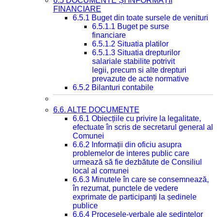
6.5 DOCUMENTE ȘI INFORMAȚII
FINANCIARE
6.5.1 Buget din toate sursele de venituri
6.5.1.1 Buget pe surse
financiare
6.5.1.2 Situatia platilor
6.5.1.3 Situatia drepturilor
salariale stabilite potrivit
legii, precum si alte drepturi
prevazute de acte normative
6.5.2 Bilanturi contabile
6.6. ALTE DOCUMENTE
6.6.1 Obiecțiile cu privire la legalitate,
efectuate în scris de secretarul general al
Comunei
6.6.2 Informații din oficiu asupra
problemelor de interes public care
urmează să fie dezbătute de Consiliul
local al comunei
6.6.3 Minutele în care se consemnează,
în rezumat, punctele de vedere
exprimate de participanți la ședinele
publice
6.6.4 Procesele-verbale ale ședințelor