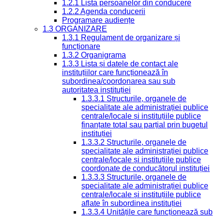
1.2.1 Lista persoanelor din conducere
1.2.2 Agenda conducerii
Programare audiențe
1.3 ORGANIZARE
1.3.1 Regulament de organizare și
funcționare
1.3.2 Organigrama
1.3.3 Lista și datele de contact ale
instituțiilor care funcționează în
subordinea/coordonarea sau sub
autoritatea instituției
1.3.3.1 Structurile, organele de
specialitate ale administrației publice
centrale/locale și instituțiile publice
finanțate total sau parțial prin bugetul
instituției
1.3.3.2 Structurile, organele de
specialitate ale administrației publice
centrale/locale și instituțiile publice
coordonate de conducătorul instituției
1.3.3.3 Structurile, organele de
specialitate ale administrației publice
centrale/locale și instituțiile publice
aflate în subordinea instituției
1.3.3.4 Unitățile care funcționează sub