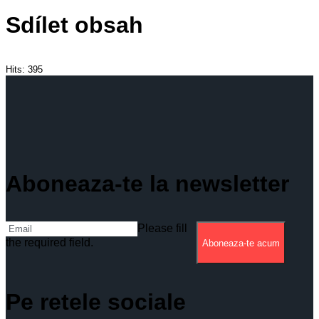
Sdílet obsah
Hits:
395
Aboneaza-te la newsletter
Please fill
the required field.
Aboneaza-te acum
Pe retele sociale