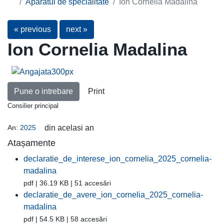
Aparatul de specialitate
Ion Cornelia Madalina
« previous
next »
Ion Cornelia Madalina
Pune o intrebare
Print
Consilier principal
An:
2025
din acelasi an
Atașamente
declaratie_de_interese_ion_cornelia_2025_cornelia-
madalina
pdf | 36.19 KB | 51 accesări
declaratie_de_avere_ion_cornelia_2025_cornelia-
madalina
pdf | 54.5 KB | 58 accesări