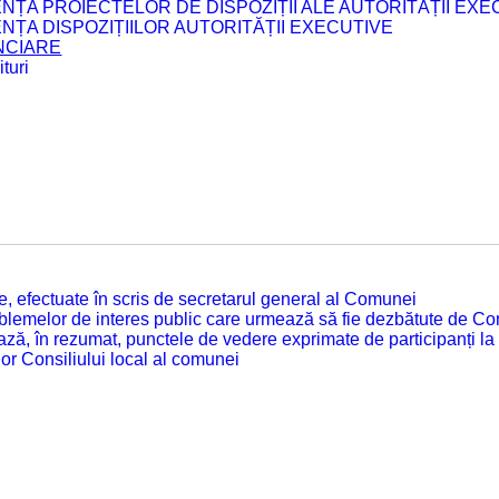
ENȚA PROIECTELOR DE DISPOZIȚII ALE AUTORITĂȚII EXE
ENȚA DISPOZIȚIILOR AUTORITĂȚII EXECUTIVE
ANCIARE
turi
tate, efectuate în scris de secretarul general al Comunei
roblemelor de interes public care urmează să fie dezbătute de Con
ză, în rezumat, punctele de vedere exprimate de participanți la
or Consiliului local al comunei