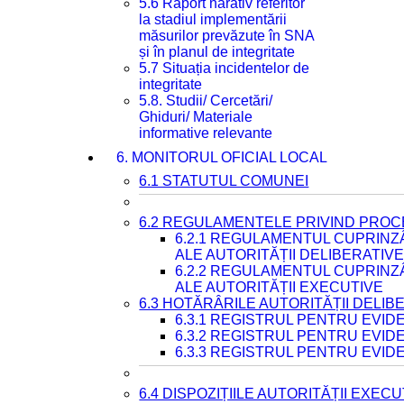
5.6 Raport narativ referitor
la stadiul implementării
măsurilor prevăzute în SNA
și în planul de integritate
5.7 Situația incidentelor de
integritate
5.8. Studii/ Cercetări/
Ghiduri/ Materiale
informative relevante
6. MONITORUL OFICIAL LOCAL
6.1 STATUTUL COMUNEI
6.2 REGULAMENTELE PRIVIND PROC
6.2.1 REGULAMENTUL CUPRINZ
ALE AUTORITĂȚII DELIBERATIV
6.2.2 REGULAMENTUL CUPRINZ
ALE AUTORITĂȚII EXECUTIVE
6.3 HOTĂRÂRILE AUTORITĂȚII DELIB
6.3.1 REGISTRUL PENTRU EVI
6.3.2 REGISTRUL PENTRU EVI
6.3.3 REGISTRUL PENTRU EVID
6.4 DISPOZIȚIILE AUTORITĂȚII EXECU