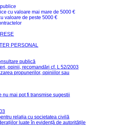
 publice
ublice cu valoare mai mare de 5000 €
 cu valoare de peste 5000 €
ntractelor
TERESE
CTER PERSONAL
onsultare publică
ri, opinii, recomandări cf. L 52/2003
zarea propunerilor, opiniilor sau
 nu mai pot fi transmise sugestii
003
tru relația cu societatea civilă
derațiilor luate în evidență de autoritățile