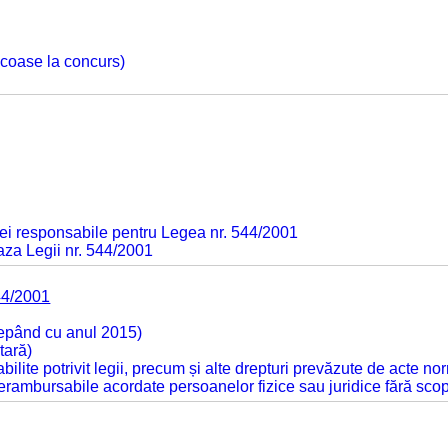
 scoase la concurs)
ei responsabile pentru Legea nr. 544/2001
baza Legii nr. 544/2001
44/2001
cepând cu anul 2015)
tară)
tabilite potrivit legii, precum și alte drepturi prevăzute de acte no
 nerambursabile acordate persoanelor fizice sau juridice fără sco