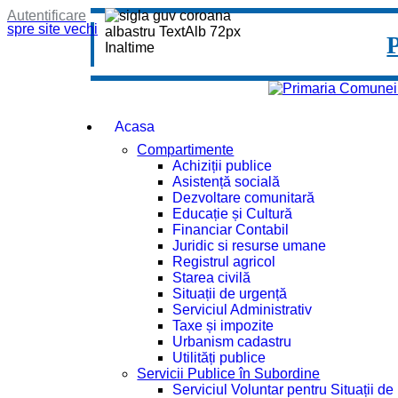
Autentificare
spre site vechi
Acasa
Compartimente
Achiziții publice
Asistență socială
Dezvoltare comunitară
Educație și Cultură
Financiar Contabil
Juridic si resurse umane
Registrul agricol
Starea civilă
Situații de urgență
Serviciul Administrativ
Taxe și impozite
Urbanism cadastru
Utilități publice
Servicii Publice în Subordine
Serviciul Voluntar pentru Situații d