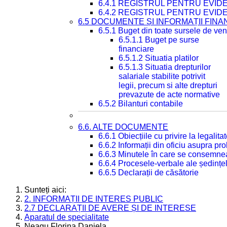
6.4.1 REGISTRUL PENTRU EVID
6.4.2 REGISTRUL PENTRU EVID
6.5 DOCUMENTE ȘI INFORMAȚII FIN
6.5.1 Buget din toate sursele de veni
6.5.1.1 Buget pe surse
financiare
6.5.1.2 Situatia platilor
6.5.1.3 Situatia drepturilor
salariale stabilite potrivit
legii, precum si alte drepturi
prevazute de acte normative
6.5.2 Bilanturi contabile
6.6. ALTE DOCUMENTE
6.6.1 Obiecțiile cu privire la legali
6.6.2 Informații din oficiu asupra p
6.6.3 Minutele în care se consemnea
6.6.4 Procesele-verbale ale ședințel
6.6.5 Declarații de căsătorie
Sunteți aici:
2. INFORMAȚII DE INTERES PUBLIC
2.7 DECLARAȚII DE AVERE ȘI DE INTERESE
Aparatul de specialitate
Neagu Florina Daniela