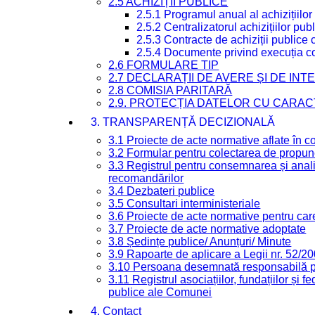
2.5 ACHIZIȚII PUBLICE
2.5.1 Programul anual al achizițiilor
2.5.2 Centralizatorul achizițiilor p
2.5.3 Contracte de achiziții publice
2.5.4 Documente privind execuția co
2.6 FORMULARE TIP
2.7 DECLARAȚII DE AVERE ȘI DE IN
2.8 COMISIA PARITARĂ
2.9. PROTECȚIA DATELOR CU CARA
3. TRANSPARENȚĂ DECIZIONALĂ
3.1 Proiecte de acte normative aflate în c
3.2 Formular pentru colectarea de propune
3.3 Registrul pentru consemnarea și anali
recomandărilor
3.4 Dezbateri publice
3.5 Consultari interministeriale
3.6 Proiecte de acte normative pentru care
3.7 Proiecte de acte normative adoptate
3.8 Ședințe publice/ Anunțuri/ Minute
3.9 Rapoarte de aplicare a Legii nr. 52/2
3.10 Persoana desemnată responsabilă pen
3.11 Registrul asociațiilor, fundațiilor și fe
publice ale Comunei
4. Contact