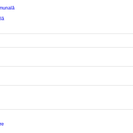
omunală
lă
re