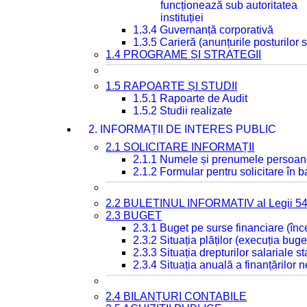
funcționează sub autoritatea
instituției
1.3.4 Guvernanță corporativă
1.3.5 Carieră (anunțurile posturilor
1.4 PROGRAME ȘI STRATEGII
1.5 RAPOARTE ȘI STUDII
1.5.1 Rapoarte de Audit
1.5.2 Studii realizate
2. INFORMAȚII DE INTERES PUBLIC
2.1 SOLICITARE INFORMAȚII
2.1.1 Numele și prenumele persoan
2.1.2 Formular pentru solicitare în 
2.2 BULETINUL INFORMATIV al Legii 5
2.3 BUGET
2.3.1 Buget pe surse financiare (în
2.3.2 Situația plăților (execuția buge
2.3.3 Situația drepturilor salariale s
2.3.4 Situația anuală a finanțărilor
2.4 BILANȚURI CONTABILE