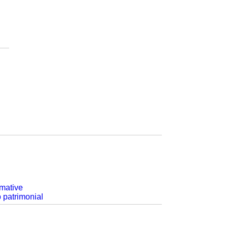
rmative
p patrimonial