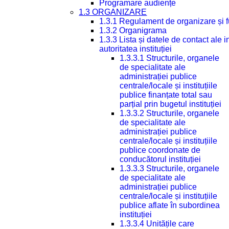
Programare audiențe
1.3 ORGANIZARE
1.3.1 Regulament de organizare și 
1.3.2 Organigrama
1.3.3 Lista și datele de contact ale
autoritatea instituției
1.3.3.1 Structurile, organele
de specialitate ale
administrației publice
centrale/locale și instituțiile
publice finanțate total sau
parțial prin bugetul instituției
1.3.3.2 Structurile, organele
de specialitate ale
administrației publice
centrale/locale și instituțiile
publice coordonate de
conducătorul instituției
1.3.3.3 Structurile, organele
de specialitate ale
administrației publice
centrale/locale și instituțiile
publice aflate în subordinea
instituției
1.3.3.4 Unitățile care