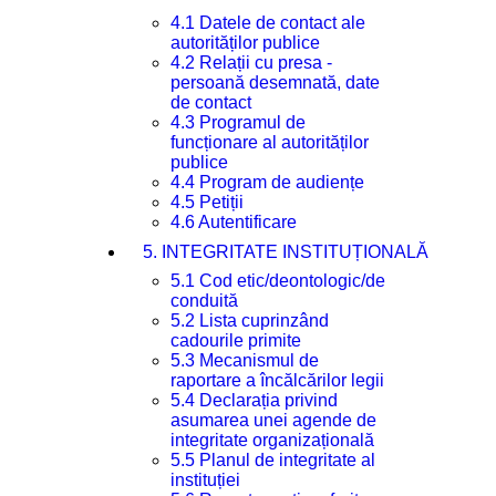
4.1 Datele de contact ale
autorităților publice
4.2 Relații cu presa -
persoană desemnată, date
de contact
4.3 Programul de
funcționare al autorităților
publice
4.4 Program de audiențe
4.5 Petiții
4.6 Autentificare
5. INTEGRITATE INSTITUȚIONALĂ
5.1 Cod etic/deontologic/de
conduită
5.2 Lista cuprinzând
cadourile primite
5.3 Mecanismul de
raportare a încălcărilor legii
5.4 Declarația privind
asumarea unei agende de
integritate organizațională
5.5 Planul de integritate al
instituției