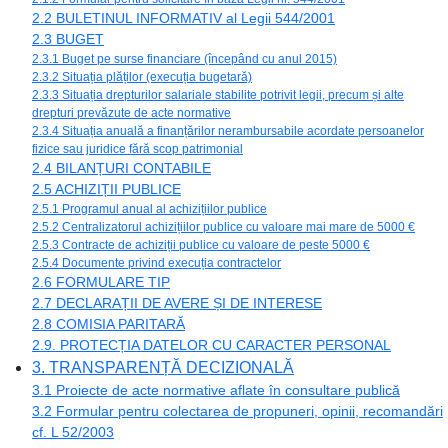
2.2 BULETINUL INFORMATIV al Legii 544/2001
2.3 BUGET
2.3.1 Buget pe surse financiare (începând cu anul 2015)
2.3.2 Situația plăților (execuția bugetară)
2.3.3 Situația drepturilor salariale stabilite potrivit legii, precum și alte
drepturi prevăzute de acte normative
2.3.4 Situația anuală a finanțărilor nerambursabile acordate persoanelor
fizice sau juridice fără scop patrimonial
2.4 BILANȚURI CONTABILE
2.5 ACHIZIȚII PUBLICE
2.5.1 Programul anual al achizițiilor publice
2.5.2 Centralizatorul achizițiilor publice cu valoare mai mare de 5000 €
2.5.3 Contracte de achiziții publice cu valoare de peste 5000 €
2.5.4 Documente privind execuția contractelor
2.6 FORMULARE TIP
2.7 DECLARAȚII DE AVERE ȘI DE INTERESE
2.8 COMISIA PARITARĂ
2.9. PROTECȚIA DATELOR CU CARACTER PERSONAL
3. TRANSPARENȚĂ DECIZIONALĂ
3.1 Proiecte de acte normative aflate în consultare publică
3.2 Formular pentru colectarea de propuneri, opinii, recomandări
cf. L 52/2003