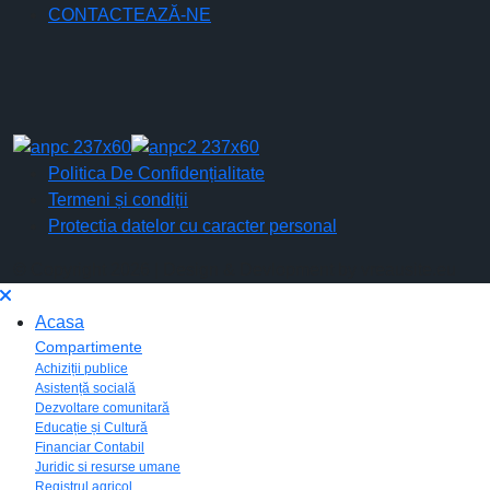
CONTACTEAZĂ-NE
Politica De Confidențialitate
Termeni și condiții
Protectia datelor cu caracter personal
© Copyright 2026 | Design & Devlopment by vreausite.eu
Acasa
Compartimente
Achiziții publice
Asistență socială
Dezvoltare comunitară
Educație și Cultură
Financiar Contabil
Juridic si resurse umane
Registrul agricol