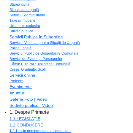
Starea civilă
Situații de urgență
Serviciul Administrativ
Taxe și impozite
Urbanism cadastru
Utilități publice
Servicii Publice în Subordine
Serviciul Voluntar pentru Situații de Urgență
Poliția Locală
Serviciul Public de Gospodărire Comunală
Servicii de Evidența Persoanelor
Cămin Cultural / Bibliotecă Comunală
Creșe, Grădinițe, Școli
Servicii online
Proiecte
Evenimente
Anunțuri
Galerie Foto | Video
Sedinte publice - Video
1. Despre Primarie
1.1 LEGISLAȚIE
1.2 CONDUCERE
1.2.1 Lista persoanelor din conducere