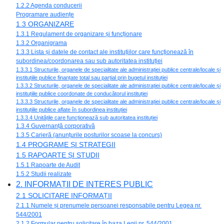
1.2.2 Agenda conducerii
Programare audiențe
1.3 ORGANIZARE
1.3.1 Regulament de organizare și funcționare
1.3.2 Organigrama
1.3.3 Lista și datele de contact ale instituțiilor care funcționează în
subordinea/coordonarea sau sub autoritatea instituției
1.3.3.1 Structurile, organele de specialitate ale administrației publice centrale/locale și
instituțiile publice finanțate total sau parțial prin bugetul instituției
1.3.3.2 Structurile, organele de specialitate ale administrației publice centrale/locale și
instituțiile publice coordonate de conducătorul instituției
1.3.3.3 Structurile, organele de specialitate ale administrației publice centrale/locale și
instituțiile publice aflate în subordinea instituției
1.3.3.4 Unitățile care funcționează sub autoritatea instituției
1.3.4 Guvernanță corporativă
1.3.5 Carieră (anunțurile posturilor scoase la concurs)
1.4 PROGRAME ȘI STRATEGII
1.5 RAPOARTE ȘI STUDII
1.5.1 Rapoarte de Audit
1.5.2 Studii realizate
2. INFORMAȚII DE INTERES PUBLIC
2.1 SOLICITARE INFORMAȚII
2.1.1 Numele și prenumele persoanei responsabile pentru Legea nr.
544/2001
2.1.2 Formular pentru solicitare în baza Legii nr. 544/2001