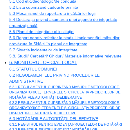
5.1 Cod etic/deontologic/de conduită
5.2 Lista cuprinzând cadourile primite
5.3 Mecanismul de raportare a încălcărilor legii
5.4 Declarația privind asumarea unei agende de integritate
organizațională
5.5 Planul de integritate al instituției
5.6 Raport narativ referitor la stadiul implementării măsurilor
prevăzute în SNA și în planul de integritate
5.7 Situația incidentelor de integritate
5.8. Studii/ Cercetări/ Ghiduri/ Materiale informative relevante
6. MONITORUL OFICIAL LOCAL
6.1 STATUTUL COMUNEI
6.2 REGULAMENTELE PRIVIND PROCEDURILE
ADMINISTRATIVE
6.2.1 REGULAMENTUL CUPRINZÂND MĂSURILE METODOLOGICE,
ORGANIZATORICE, TERMENELE ȘI CIRCULAȚIA PROIECTELOR DE
HOTĂRÂRI ALE AUTORITĂȚII DELIBERATIVE
6.2.2 REGULAMENTUL CUPRINZÂND MĂSURILE METODOLOGICE,
ORGANIZATORICE, TERMENELE ȘI CIRCULAȚIA PROIECTELOR DE
DISPOZIȚII ALE AUTORITĂȚII EXECUTIVE
6.3 HOTĂRÂRILE AUTORITĂȚII DELIBERATIVE
6.3.1 REGISTRUL PENTRU EVIDENȚA PROIECTELOR DE HOTĂRÂRI
6.3.2 REGISTRUL PENTRU EVIDENȚA HOTĂRÂRILOR