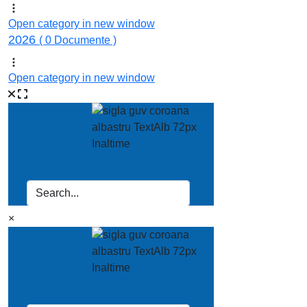
Open category in new window
2026
( 0 Documente )
Open category in new window
×