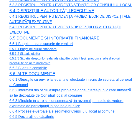
6.3.3 REGISTRUL PENTRU EVIDENȚA ȘEDINȚELOR CONSILIULUI LOCAL
6.4 DISPOZIȚIILE AUTORITĂȚII EXECUTIVE
6.4.1 REGISTRUL PENTRU EVIDENȚA PROIECTELOR DE DISPOZIȚII ALE
AUTORITĂȚII EXECUTIVE
6.4.2 REGISTRUL PENTRU EVIDENȚA DISPOZIȚIILOR AUTORITĂȚII
EXECUTIVE
6.5 DOCUMENTE ȘI INFORMAȚII FINANCIARE
6.5.1 Buget din toate sursele de venituri
6.5.1.1 Buget pe surse financiare
6.5.1.2 Situatia platilor
6.5.1.3 Situatia drepturilor salariale stabilite potrivit legii, precum si alte drepturi
prevazute de acte normative
6.5.2 Bilanturi contabile
6.6. ALTE DOCUMENTE
6.6.1 Obiecțiile cu privire la legalitate, efectuate în scris de secretarul general
al Comunei
6.6.2 Informații din oficiu asupra problemelor de interes public care urmează
să fie dezbătute de Consiliul local al comunei
6.6.3 Minutele în care se consemnează, în rezumat, punctele de vedere
exprimate de participanți la ședinele publice
6.6.4 Procesele-verbale ale ședințelor Consiliului local al comunei
6.6.5 Declarații de căsătorie