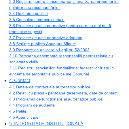
3.3 Registrul pentru consemnarea și analizarea propunerilor,
opiniilor sau recomandărilor
3.4 Dezbateri publice
3.5 Consultari interministeriale
3.6 Proiecte de acte normative pentru care nu mai pot fi
transmise sugestii
3.7 Proiecte de acte normative adoptate
3.8 Ședințe publice/ Anunțuri/ Minute
3.9 Rapoarte de aplicare a Legii nr. 52/2003
3.10 Persoana desemnată responsabilă pentru relația cu
societatea civilă
3.11 Registrul asociațiilor, fundațiilor și federațiilor luate în
evidență de autoritățile publice ale Comunei
4. Contact
4.1 Datele de contact ale autorităților publice
4.2 Relații cu presa - persoană desemnată, date de contact
4.3 Programul de funcționare al autorităților publice
4.4 Program de audiențe
4.5 Petiții
4.6 Autentificare
5. INTEGRITATE INSTITUȚIONALĂ