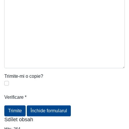
Trimite-mi o copie?
Verificare
*
Trimite
Închide formularul
Sdílet obsah
Hits:
264