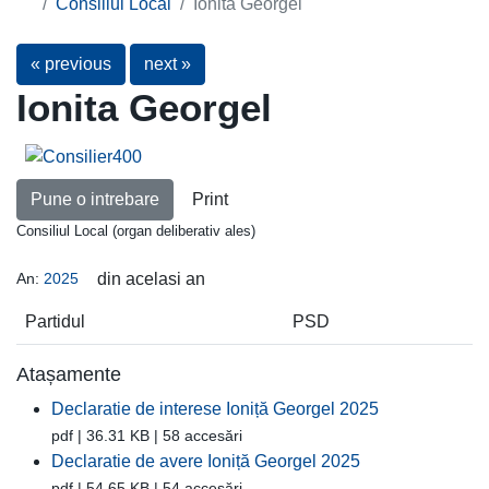
Consiliul Local
Ionita Georgel
« previous
next »
Ionita Georgel
Pune o intrebare
Print
Consiliul Local (organ deliberativ ales)
An:
2025
din acelasi an
Partidul
PSD
Atașamente
Declaratie de interese Ioniță Georgel 2025
pdf | 36.31 KB | 58 accesări
Declaratie de avere Ioniță Georgel 2025
pdf | 54.65 KB | 54 accesări