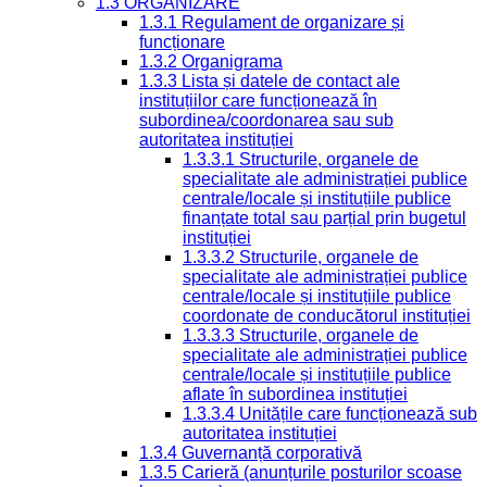
1.3 ORGANIZARE
1.3.1 Regulament de organizare și
funcționare
1.3.2 Organigrama
1.3.3 Lista și datele de contact ale
instituțiilor care funcționează în
subordinea/coordonarea sau sub
autoritatea instituției
1.3.3.1 Structurile, organele de
specialitate ale administrației publice
centrale/locale și instituțiile publice
finanțate total sau parțial prin bugetul
instituției
1.3.3.2 Structurile, organele de
specialitate ale administrației publice
centrale/locale și instituțiile publice
coordonate de conducătorul instituției
1.3.3.3 Structurile, organele de
specialitate ale administrației publice
centrale/locale și instituțiile publice
aflate în subordinea instituției
1.3.3.4 Unitățile care funcționează sub
autoritatea instituției
1.3.4 Guvernanță corporativă
1.3.5 Carieră (anunțurile posturilor scoase