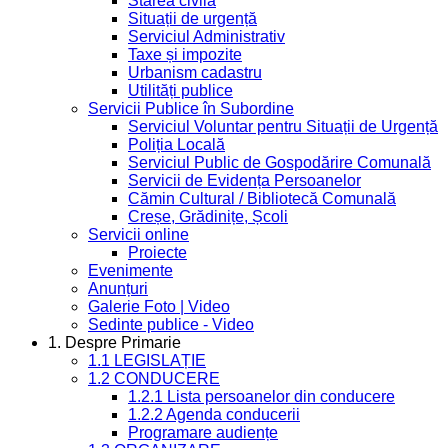
Starea civilă
Situații de urgență
Serviciul Administrativ
Taxe și impozite
Urbanism cadastru
Utilități publice
Servicii Publice în Subordine
Serviciul Voluntar pentru Situații de Urgență
Poliția Locală
Serviciul Public de Gospodărire Comunală
Servicii de Evidența Persoanelor
Cămin Cultural / Bibliotecă Comunală
Creșe, Grădinițe, Școli
Servicii online
Proiecte
Evenimente
Anunțuri
Galerie Foto | Video
Sedinte publice - Video
1. Despre Primarie
1.1 LEGISLAȚIE
1.2 CONDUCERE
1.2.1 Lista persoanelor din conducere
1.2.2 Agenda conducerii
Programare audiențe