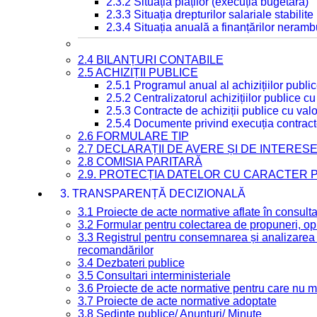
2.3.2 Situația plăților (execuția bugetară)
2.3.3 Situația drepturilor salariale stabilit
2.3.4 Situația anuală a finanțărilor neramb
2.4 BILANȚURI CONTABILE
2.5 ACHIZIȚII PUBLICE
2.5.1 Programul anual al achizițiilor publi
2.5.2 Centralizatorul achizițiilor publice 
2.5.3 Contracte de achiziții publice cu va
2.5.4 Documente privind execuția contract
2.6 FORMULARE TIP
2.7 DECLARAȚII DE AVERE ȘI DE INTERES
2.8 COMISIA PARITARĂ
2.9. PROTECȚIA DATELOR CU CARACTER
3. TRANSPARENȚĂ DECIZIONALĂ
3.1 Proiecte de acte normative aflate în consult
3.2 Formular pentru colectarea de propuneri, opi
3.3 Registrul pentru consemnarea și analizarea p
recomandărilor
3.4 Dezbateri publice
3.5 Consultari interministeriale
3.6 Proiecte de acte normative pentru care nu ma
3.7 Proiecte de acte normative adoptate
3.8 Ședințe publice/ Anunțuri/ Minute