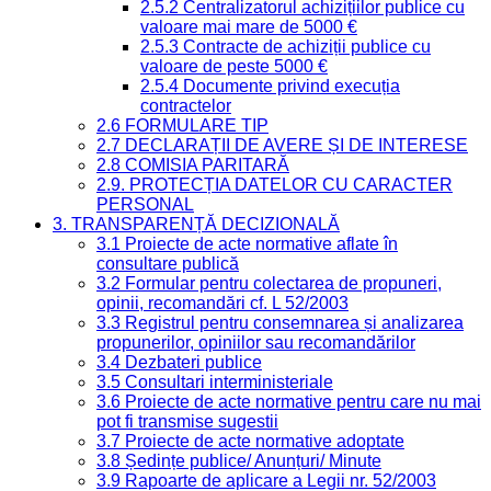
2.5.2 Centralizatorul achizițiilor publice cu
valoare mai mare de 5000 €
2.5.3 Contracte de achiziții publice cu
valoare de peste 5000 €
2.5.4 Documente privind execuția
contractelor
2.6 FORMULARE TIP
2.7 DECLARAȚII DE AVERE ȘI DE INTERESE
2.8 COMISIA PARITARĂ
2.9. PROTECȚIA DATELOR CU CARACTER
PERSONAL
3. TRANSPARENȚĂ DECIZIONALĂ
3.1 Proiecte de acte normative aflate în
consultare publică
3.2 Formular pentru colectarea de propuneri,
opinii, recomandări cf. L 52/2003
3.3 Registrul pentru consemnarea și analizarea
propunerilor, opiniilor sau recomandărilor
3.4 Dezbateri publice
3.5 Consultari interministeriale
3.6 Proiecte de acte normative pentru care nu mai
pot fi transmise sugestii
3.7 Proiecte de acte normative adoptate
3.8 Ședințe publice/ Anunțuri/ Minute
3.9 Rapoarte de aplicare a Legii nr. 52/2003