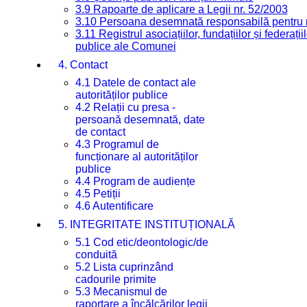
3.9 Rapoarte de aplicare a Legii nr. 52/2003
3.10 Persoana desemnată responsabilă pentru re
3.11 Registrul asociațiilor, fundațiilor și federații
publice ale Comunei
4. Contact
4.1 Datele de contact ale
autorităților publice
4.2 Relații cu presa -
persoană desemnată, date
de contact
4.3 Programul de
funcționare al autorităților
publice
4.4 Program de audiențe
4.5 Petiții
4.6 Autentificare
5. INTEGRITATE INSTITUȚIONALĂ
5.1 Cod etic/deontologic/de
conduită
5.2 Lista cuprinzând
cadourile primite
5.3 Mecanismul de
raportare a încălcărilor legii