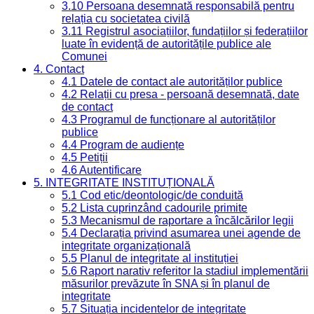
3.10 Persoana desemnată responsabilă pentru
relația cu societatea civilă
3.11 Registrul asociațiilor, fundațiilor și federațiilor
luate în evidență de autoritățile publice ale
Comunei
4. Contact
4.1 Datele de contact ale autorităților publice
4.2 Relații cu presa - persoană desemnată, date
de contact
4.3 Programul de funcționare al autorităților
publice
4.4 Program de audiențe
4.5 Petiții
4.6 Autentificare
5. INTEGRITATE INSTITUȚIONALĂ
5.1 Cod etic/deontologic/de conduită
5.2 Lista cuprinzând cadourile primite
5.3 Mecanismul de raportare a încălcărilor legii
5.4 Declarația privind asumarea unei agende de
integritate organizațională
5.5 Planul de integritate al instituției
5.6 Raport narativ referitor la stadiul implementării
măsurilor prevăzute în SNA și în planul de
integritate
5.7 Situația incidentelor de integritate