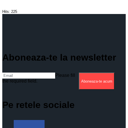
Hits:
225
Aboneaza-te la newsletter
Please fill
the required field.
Aboneaza-te acum
Pe retele sociale