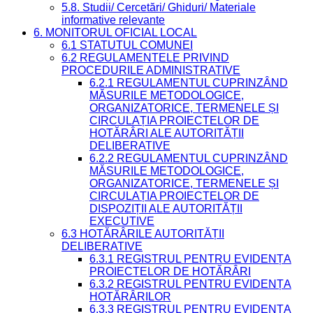
5.8. Studii/ Cercetări/ Ghiduri/ Materiale
informative relevante
6. MONITORUL OFICIAL LOCAL
6.1 STATUTUL COMUNEI
6.2 REGULAMENTELE PRIVIND
PROCEDURILE ADMINISTRATIVE
6.2.1 REGULAMENTUL CUPRINZÂND
MĂSURILE METODOLOGICE,
ORGANIZATORICE, TERMENELE ȘI
CIRCULAȚIA PROIECTELOR DE
HOTĂRÂRI ALE AUTORITĂȚII
DELIBERATIVE
6.2.2 REGULAMENTUL CUPRINZÂND
MĂSURILE METODOLOGICE,
ORGANIZATORICE, TERMENELE ȘI
CIRCULAȚIA PROIECTELOR DE
DISPOZIȚII ALE AUTORITĂȚII
EXECUTIVE
6.3 HOTĂRÂRILE AUTORITĂȚII
DELIBERATIVE
6.3.1 REGISTRUL PENTRU EVIDENȚA
PROIECTELOR DE HOTĂRÂRI
6.3.2 REGISTRUL PENTRU EVIDENȚA
HOTĂRÂRILOR
6.3.3 REGISTRUL PENTRU EVIDENȚA