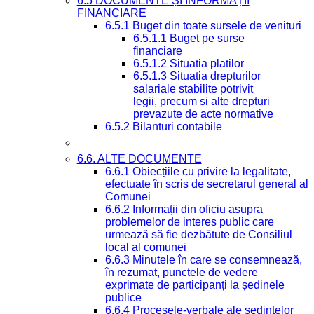
6.5 DOCUMENTE ȘI INFORMAȚII
FINANCIARE
6.5.1 Buget din toate sursele de venituri
6.5.1.1 Buget pe surse
financiare
6.5.1.2 Situatia platilor
6.5.1.3 Situatia drepturilor
salariale stabilite potrivit
legii, precum si alte drepturi
prevazute de acte normative
6.5.2 Bilanturi contabile
6.6. ALTE DOCUMENTE
6.6.1 Obiecțiile cu privire la legalitate,
efectuate în scris de secretarul general al
Comunei
6.6.2 Informații din oficiu asupra
problemelor de interes public care
urmează să fie dezbătute de Consiliul
local al comunei
6.6.3 Minutele în care se consemnează,
în rezumat, punctele de vedere
exprimate de participanți la ședinele
publice
6.6.4 Procesele-verbale ale ședințelor