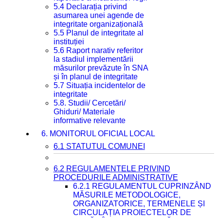
5.4 Declarația privind
asumarea unei agende de
integritate organizațională
5.5 Planul de integritate al
instituției
5.6 Raport narativ referitor
la stadiul implementării
măsurilor prevăzute în SNA
și în planul de integritate
5.7 Situația incidentelor de
integritate
5.8. Studii/ Cercetări/
Ghiduri/ Materiale
informative relevante
6. MONITORUL OFICIAL LOCAL
6.1 STATUTUL COMUNEI
6.2 REGULAMENTELE PRIVIND
PROCEDURILE ADMINISTRATIVE
6.2.1 REGULAMENTUL CUPRINZÂND
MĂSURILE METODOLOGICE,
ORGANIZATORICE, TERMENELE ȘI
CIRCULAȚIA PROIECTELOR DE