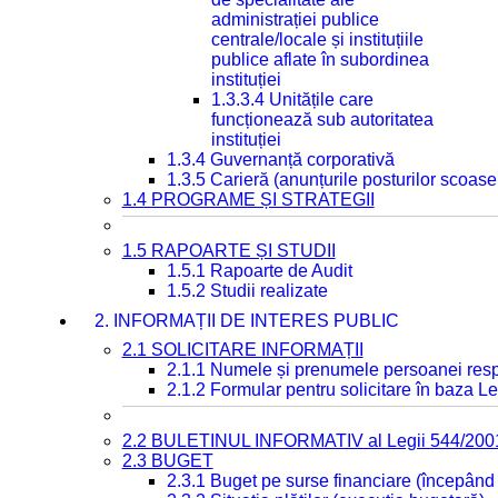
administrației publice
centrale/locale și instituțiile
publice aflate în subordinea
instituției
1.3.3.4 Unitățile care
funcționează sub autoritatea
instituției
1.3.4 Guvernanță corporativă
1.3.5 Carieră (anunțurile posturilor scoase
1.4 PROGRAME ȘI STRATEGII
1.5 RAPOARTE ȘI STUDII
1.5.1 Rapoarte de Audit
1.5.2 Studii realizate
2. INFORMAȚII DE INTERES PUBLIC
2.1 SOLICITARE INFORMAȚII
2.1.1 Numele și prenumele persoanei resp
2.1.2 Formular pentru solicitare în baza Le
2.2 BULETINUL INFORMATIV al Legii 544/200
2.3 BUGET
2.3.1 Buget pe surse financiare (începând