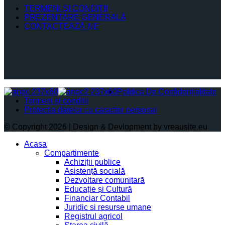
TERMENI ŞI CONDIŢII
PREZENTARE GENERALĂ
CONTACTEAZĂ-NE
Politica De Confidențialitate
Termeni și condiții
Protectia datelor cu caracter personal
© Copyright 2026 | Design & Devlopment by vreausite.eu
Acasa
Compartimente
Achiziții publice
Asistență socială
Dezvoltare comunitară
Educație și Cultură
Financiar Contabil
Juridic si resurse umane
Registrul agricol