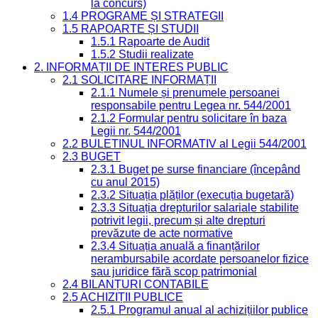
la concurs)
1.4 PROGRAME ȘI STRATEGII
1.5 RAPOARTE ȘI STUDII
1.5.1 Rapoarte de Audit
1.5.2 Studii realizate
2. INFORMAȚII DE INTERES PUBLIC
2.1 SOLICITARE INFORMAȚII
2.1.1 Numele și prenumele persoanei
responsabile pentru Legea nr. 544/2001
2.1.2 Formular pentru solicitare în baza
Legii nr. 544/2001
2.2 BULETINUL INFORMATIV al Legii 544/2001
2.3 BUGET
2.3.1 Buget pe surse financiare (începând
cu anul 2015)
2.3.2 Situația plăților (execuția bugetară)
2.3.3 Situația drepturilor salariale stabilite
potrivit legii, precum și alte drepturi
prevăzute de acte normative
2.3.4 Situația anuală a finanțărilor
nerambursabile acordate persoanelor fizice
sau juridice fără scop patrimonial
2.4 BILANȚURI CONTABILE
2.5 ACHIZIȚII PUBLICE
2.5.1 Programul anual al achizițiilor publice