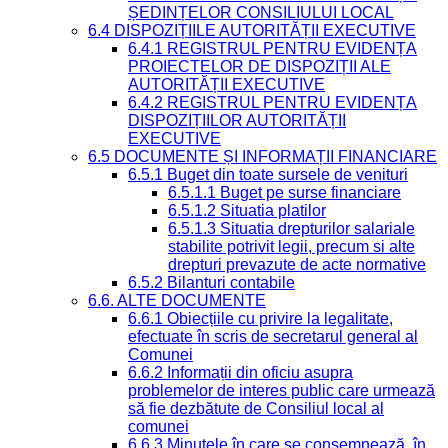
ȘEDINȚELOR CONSILIULUI LOCAL
6.4 DISPOZIȚIILE AUTORITĂȚII EXECUTIVE
6.4.1 REGISTRUL PENTRU EVIDENȚA
PROIECTELOR DE DISPOZIȚII ALE
AUTORITĂȚII EXECUTIVE
6.4.2 REGISTRUL PENTRU EVIDENȚA
DISPOZIȚIILOR AUTORITĂȚII
EXECUTIVE
6.5 DOCUMENTE ȘI INFORMAȚII FINANCIARE
6.5.1 Buget din toate sursele de venituri
6.5.1.1 Buget pe surse financiare
6.5.1.2 Situatia platilor
6.5.1.3 Situatia drepturilor salariale
stabilite potrivit legii, precum si alte
drepturi prevazute de acte normative
6.5.2 Bilanturi contabile
6.6. ALTE DOCUMENTE
6.6.1 Obiecțiile cu privire la legalitate,
efectuate în scris de secretarul general al
Comunei
6.6.2 Informații din oficiu asupra
problemelor de interes public care urmează
să fie dezbătute de Consiliul local al
comunei
6.6.3 Minutele în care se consemnează, în