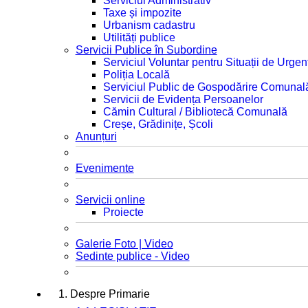
Serviciul Administrativ
Taxe și impozite
Urbanism cadastru
Utilități publice
Servicii Publice în Subordine
Serviciul Voluntar pentru Situații de Urgen
Poliția Locală
Serviciul Public de Gospodărire Comunal
Servicii de Evidența Persoanelor
Cămin Cultural / Bibliotecă Comunală
Creșe, Grădinițe, Școli
Anunțuri
Evenimente
Servicii online
Proiecte
Galerie Foto | Video
Sedinte publice - Video
1. Despre Primarie