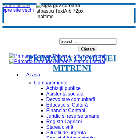
Autentificare
spre site vechi
PRIMĂRIA COMUNEI
MITRENI
Acasa
Compartimente
Achiziții publice
Asistență socială
Dezvoltare comunitară
Educație și Cultură
Financiar Contabil
Juridic si resurse umane
Registrul agricol
Starea civilă
Situații de urgență