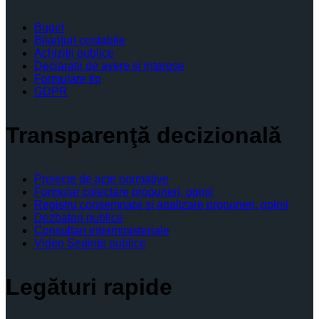
Buget
Bilanţuri contabile
Achiziţii publice
Declaratii de avere si interese
Formulare tip
GDPR
Transparenţă decizională
Proiecte de acte normative
Formular colectare propuneri, opinii
Registru consemnare si analizare propuneri, opinii
Dezbateri publice
Consultari interministeriale
Video Şedinţe publice
Legături rapide