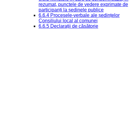
rezumat, punctele de vedere exprimate de
participanți la ședinele publice
6.6.4 Procesele-verbale ale ședințelor
Consiliului local al comunei
6.6.5 Declarații de căsătorie