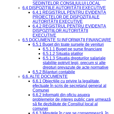
ȘEDINȚELOR CONSILIULUI LOCAL
6.4 DISPOZIȚIILE AUTORITĂȚII EXECUTIVE
6.4.1 REGISTRUL PENTRU EVIDENȚA
PROIECTELOR DE DISPOZIȚII ALE
AUTORITĂȚII EXECUTIVE
6.4.2 REGISTRUL PENTRU EVIDENȚA
DISPOZIȚIILOR AUTORITĂȚII
EXECUTIVE
6.5 DOCUMENTE ȘI INFORMAȚII FINANCIARE
6.5.1 Buget din toate sursele de venituri
6.5.1.1 Buget pe surse financiare
6.5.1.2 Situatia platilor
6.5.1.3 Situatia drepturilor salariale
stabilite potrivit legii, precum si alte
drepturi prevazute de acte normative
6.5.2 Bilanturi contabile
6.6. ALTE DOCUMENTE
6.6.1 Obiecțiile cu privire la legalitate,
efectuate în scris de secretarul general al
Comunei
6.6.2 Informații din oficiu asupra
problemelor de interes public care urmează
să fie dezbătute de Consiliul local al
comunei
6.6.3 Minutele în care se consemnează, în