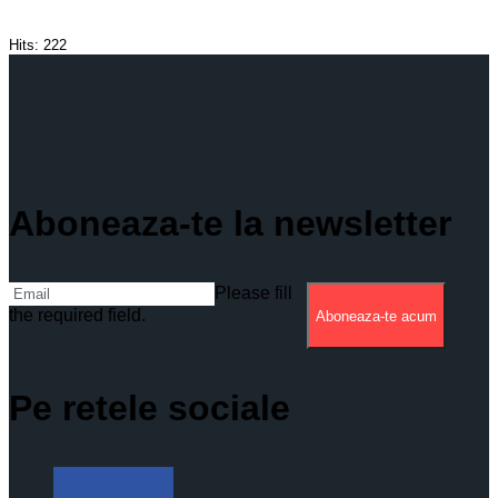
Hits:
222
Aboneaza-te la newsletter
Please fill
the required field.
Aboneaza-te acum
Pe retele sociale