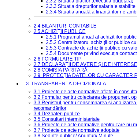
2.3.2 Situația plăților (execuția bugetară)
2.3.3 Situația drepturilor salariale stabilit
2.3.4 Situația anuală a finanțărilor neramb
2.4 BILANȚURI CONTABILE
2.5 ACHIZIȚII PUBLICE
2.5.1 Programul anual al achizițiilor publi
2.5.2 Centralizatorul achizițiilor publice 
2.5.3 Contracte de achiziții publice cu va
2.5.4 Documente privind execuția contract
2.6 FORMULARE TIP
2.7 DECLARAȚII DE AVERE ȘI DE INTERES
2.8 COMISIA PARITARĂ
2.9. PROTECȚIA DATELOR CU CARACTER
3. TRANSPARENȚĂ DECIZIONALĂ
3.1 Proiecte de acte normative aflate în consult
3.2 Formular pentru colectarea de propuneri, opi
3.3 Registrul pentru consemnarea și analizarea p
recomandărilor
3.4 Dezbateri publice
3.5 Consultari interministeriale
3.6 Proiecte de acte normative pentru care nu ma
3.7 Proiecte de acte normative adoptate
3.8 Ședințe publice/ Anunțuri/ Minute