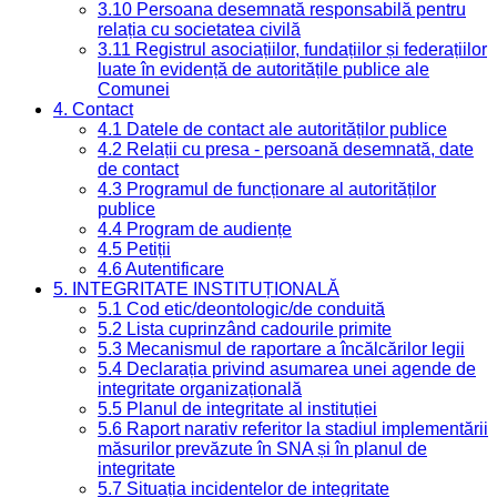
3.10 Persoana desemnată responsabilă pentru
relația cu societatea civilă
3.11 Registrul asociațiilor, fundațiilor și federațiilor
luate în evidență de autoritățile publice ale
Comunei
4. Contact
4.1 Datele de contact ale autorităților publice
4.2 Relații cu presa - persoană desemnată, date
de contact
4.3 Programul de funcționare al autorităților
publice
4.4 Program de audiențe
4.5 Petiții
4.6 Autentificare
5. INTEGRITATE INSTITUȚIONALĂ
5.1 Cod etic/deontologic/de conduită
5.2 Lista cuprinzând cadourile primite
5.3 Mecanismul de raportare a încălcărilor legii
5.4 Declarația privind asumarea unei agende de
integritate organizațională
5.5 Planul de integritate al instituției
5.6 Raport narativ referitor la stadiul implementării
măsurilor prevăzute în SNA și în planul de
integritate
5.7 Situația incidentelor de integritate