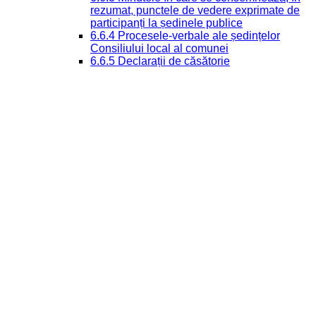
rezumat, punctele de vedere exprimate de
participanți la ședinele publice
6.6.4 Procesele-verbale ale ședințelor
Consiliului local al comunei
6.6.5 Declarații de căsătorie