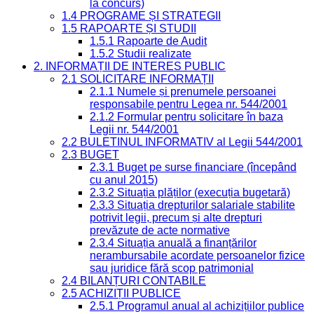
la concurs)
1.4 PROGRAME ȘI STRATEGII
1.5 RAPOARTE ȘI STUDII
1.5.1 Rapoarte de Audit
1.5.2 Studii realizate
2. INFORMAȚII DE INTERES PUBLIC
2.1 SOLICITARE INFORMAȚII
2.1.1 Numele și prenumele persoanei
responsabile pentru Legea nr. 544/2001
2.1.2 Formular pentru solicitare în baza
Legii nr. 544/2001
2.2 BULETINUL INFORMATIV al Legii 544/2001
2.3 BUGET
2.3.1 Buget pe surse financiare (începând
cu anul 2015)
2.3.2 Situația plăților (execuția bugetară)
2.3.3 Situația drepturilor salariale stabilite
potrivit legii, precum și alte drepturi
prevăzute de acte normative
2.3.4 Situația anuală a finanțărilor
nerambursabile acordate persoanelor fizice
sau juridice fără scop patrimonial
2.4 BILANȚURI CONTABILE
2.5 ACHIZIȚII PUBLICE
2.5.1 Programul anual al achizițiilor publice