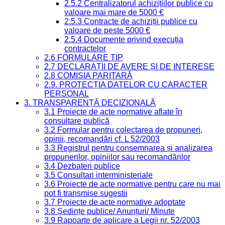
2.5.2 Centralizatorul achizițiilor publice cu
valoare mai mare de 5000 €
2.5.3 Contracte de achiziții publice cu
valoare de peste 5000 €
2.5.4 Documente privind execuția
contractelor
2.6 FORMULARE TIP
2.7 DECLARAȚII DE AVERE ȘI DE INTERESE
2.8 COMISIA PARITARĂ
2.9. PROTECȚIA DATELOR CU CARACTER
PERSONAL
3. TRANSPARENȚĂ DECIZIONALĂ
3.1 Proiecte de acte normative aflate în
consultare publică
3.2 Formular pentru colectarea de propuneri,
opinii, recomandări cf. L 52/2003
3.3 Registrul pentru consemnarea și analizarea
propunerilor, opiniilor sau recomandărilor
3.4 Dezbateri publice
3.5 Consultari interministeriale
3.6 Proiecte de acte normative pentru care nu mai
pot fi transmise sugestii
3.7 Proiecte de acte normative adoptate
3.8 Ședințe publice/ Anunțuri/ Minute
3.9 Rapoarte de aplicare a Legii nr. 52/2003