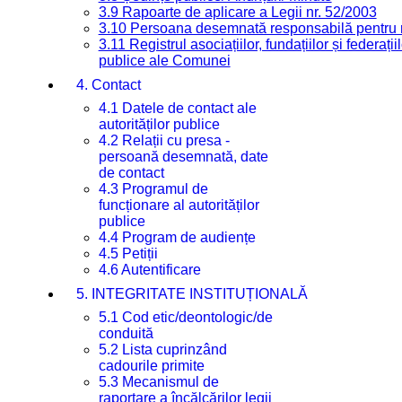
3.9 Rapoarte de aplicare a Legii nr. 52/2003
3.10 Persoana desemnată responsabilă pentru re
3.11 Registrul asociațiilor, fundațiilor și federații
publice ale Comunei
4. Contact
4.1 Datele de contact ale
autorităților publice
4.2 Relații cu presa -
persoană desemnată, date
de contact
4.3 Programul de
funcționare al autorităților
publice
4.4 Program de audiențe
4.5 Petiții
4.6 Autentificare
5. INTEGRITATE INSTITUȚIONALĂ
5.1 Cod etic/deontologic/de
conduită
5.2 Lista cuprinzând
cadourile primite
5.3 Mecanismul de
raportare a încălcărilor legii