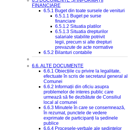
6.5 DOCUMENTE ȘI INFORMAȚII
FINANCIARE
6.5.1 Buget din toate sursele de venituri
6.5.1.1 Buget pe surse
financiare
6.5.1.2 Situatia platilor
6.5.1.3 Situatia drepturilor
salariale stabilite potrivit
legii, precum si alte drepturi
prevazute de acte normative
6.5.2 Bilanturi contabile
6.6. ALTE DOCUMENTE
6.6.1 Obiecțiile cu privire la legalitate,
efectuate în scris de secretarul general al
Comunei
6.6.2 Informații din oficiu asupra
problemelor de interes public care
urmează să fie dezbătute de Consiliul
local al comunei
6.6.3 Minutele în care se consemnează,
în rezumat, punctele de vedere
exprimate de participanți la ședinele
publice
6.6.4 Procesele-verbale ale ședințelor