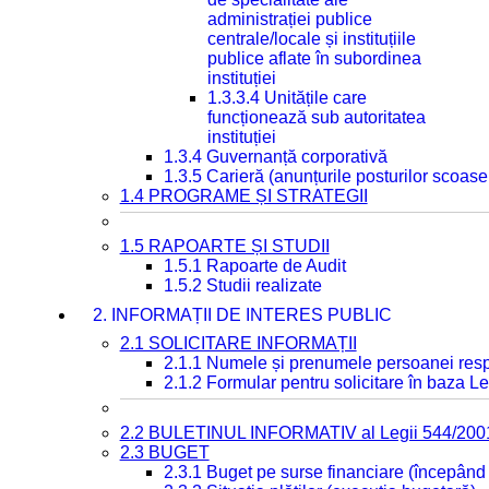
administrației publice
centrale/locale și instituțiile
publice aflate în subordinea
instituției
1.3.3.4 Unitățile care
funcționează sub autoritatea
instituției
1.3.4 Guvernanță corporativă
1.3.5 Carieră (anunțurile posturilor scoase
1.4 PROGRAME ȘI STRATEGII
1.5 RAPOARTE ȘI STUDII
1.5.1 Rapoarte de Audit
1.5.2 Studii realizate
2. INFORMAȚII DE INTERES PUBLIC
2.1 SOLICITARE INFORMAȚII
2.1.1 Numele și prenumele persoanei resp
2.1.2 Formular pentru solicitare în baza Le
2.2 BULETINUL INFORMATIV al Legii 544/200
2.3 BUGET
2.3.1 Buget pe surse financiare (începând