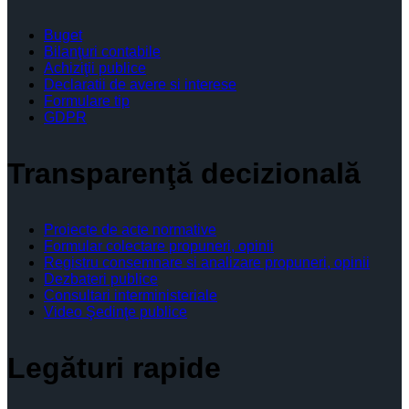
Buget
Bilanţuri contabile
Achiziţii publice
Declaratii de avere si interese
Formulare tip
GDPR
Transparenţă decizională
Proiecte de acte normative
Formular colectare propuneri, opinii
Registru consemnare si analizare propuneri, opinii
Dezbateri publice
Consultari interministeriale
Video Şedinţe publice
Legături rapide