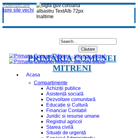
Autentificare
spre site vechi
PRIMĂRIA COMUNEI
MITRENI
Acasa
Compartimente
Achiziții publice
Asistență socială
Dezvoltare comunitară
Educație și Cultură
Financiar Contabil
Juridic si resurse umane
Registrul agricol
Starea civilă
Situații de urgență