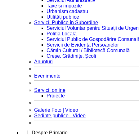
Serviciul Administrativ
Taxe și impozite
Urbanism cadastru
Utilități publice
Servicii Publice în Subordine
Serviciul Voluntar pentru Situații de Urgen
Poliția Locală
Serviciul Public de Gospodărire Comunal
Servicii de Evidența Persoanelor
Cămin Cultural / Bibliotecă Comunală
Creșe, Grădinițe, Școli
Anunțuri
Evenimente
Servicii online
Proiecte
Galerie Foto | Video
Sedinte publice - Video
1. Despre Primarie