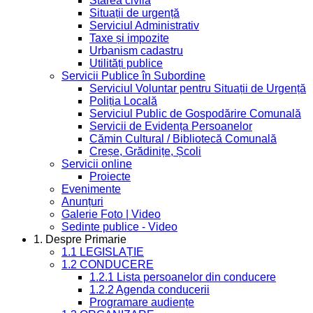
Starea civilă
Situații de urgență
Serviciul Administrativ
Taxe și impozite
Urbanism cadastru
Utilități publice
Servicii Publice în Subordine
Serviciul Voluntar pentru Situații de Urgență
Poliția Locală
Serviciul Public de Gospodărire Comunală
Servicii de Evidența Persoanelor
Cămin Cultural / Bibliotecă Comunală
Creșe, Grădinițe, Școli
Servicii online
Proiecte
Evenimente
Anunțuri
Galerie Foto | Video
Sedinte publice - Video
1. Despre Primarie
1.1 LEGISLAȚIE
1.2 CONDUCERE
1.2.1 Lista persoanelor din conducere
1.2.2 Agenda conducerii
Programare audiențe