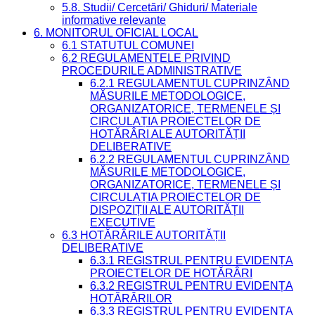
5.8. Studii/ Cercetări/ Ghiduri/ Materiale
informative relevante
6. MONITORUL OFICIAL LOCAL
6.1 STATUTUL COMUNEI
6.2 REGULAMENTELE PRIVIND
PROCEDURILE ADMINISTRATIVE
6.2.1 REGULAMENTUL CUPRINZÂND
MĂSURILE METODOLOGICE,
ORGANIZATORICE, TERMENELE ȘI
CIRCULAȚIA PROIECTELOR DE
HOTĂRÂRI ALE AUTORITĂȚII
DELIBERATIVE
6.2.2 REGULAMENTUL CUPRINZÂND
MĂSURILE METODOLOGICE,
ORGANIZATORICE, TERMENELE ȘI
CIRCULAȚIA PROIECTELOR DE
DISPOZIȚII ALE AUTORITĂȚII
EXECUTIVE
6.3 HOTĂRÂRILE AUTORITĂȚII
DELIBERATIVE
6.3.1 REGISTRUL PENTRU EVIDENȚA
PROIECTELOR DE HOTĂRÂRI
6.3.2 REGISTRUL PENTRU EVIDENȚA
HOTĂRÂRILOR
6.3.3 REGISTRUL PENTRU EVIDENȚA