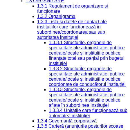
1.3 ORGANIZARE
1.3.1 Regulament de organizare și
funcționare
1.3.2 Organigrama
1.3.3 Lista și datele de contact ale
instituțiilor care funcționează în
subordinea/coordonarea sau sub
autoritatea instituției
1.3.3.1 Structurile, organele de
specialitate ale administrației publice
centrale/locale și instituțiile publice
finanțate total sau parțial prin bugetul
instituției
1.3.3.2 Structurile, organele de
specialitate ale administrației publice
centrale/locale și instituțiile publice
coordonate de conducătorul instituției
1.3.3.3 Structurile, organele de
specialitate ale administrației publice
centrale/locale și instituțiile publice
aflate în subordinea instituției
1.3.3.4 Unitățile care funcționează sub
autoritatea instituției
1.3.4 Guvernanță corporativă
1.3.5 Carieră (anunțurile posturilor scoase