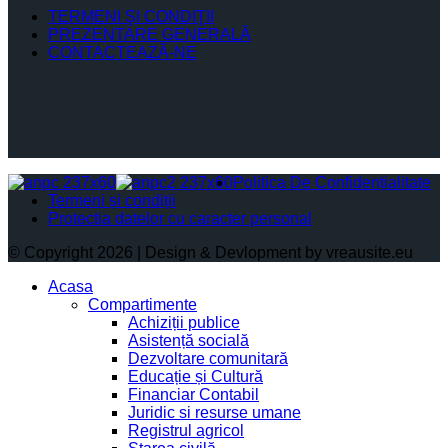
TERMENI ŞI CONDIŢII
PREZENTARE GENERALĂ
CONTACTEAZĂ-NE
Politica De Confidențialitate
Termeni și condiții
Protectia datelor cu caracter personal
© Copyright 2026 | Design & Devlopment by vreausite.eu
Acasa
Compartimente
Achiziții publice
Asistență socială
Dezvoltare comunitară
Educație și Cultură
Financiar Contabil
Juridic si resurse umane
Registrul agricol