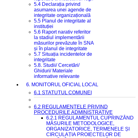
5.4 Declarația privind
asumarea unei agende de
integritate organizațională
5.5 Planul de integritate al
instituției
5.6 Raport narativ referitor
la stadiul implementării
măsurilor prevăzute în SNA
și în planul de integritate
5.7 Situația incidentelor de
integritate
5.8. Studii/ Cercetări/
Ghiduri/ Materiale
informative relevante
6. MONITORUL OFICIAL LOCAL
6.1 STATUTUL COMUNEI
6.2 REGULAMENTELE PRIVIND
PROCEDURILE ADMINISTRATIVE
6.2.1 REGULAMENTUL CUPRINZÂND
MĂSURILE METODOLOGICE,
ORGANIZATORICE, TERMENELE ȘI
CIRCULAȚIA PROIECTELOR DE