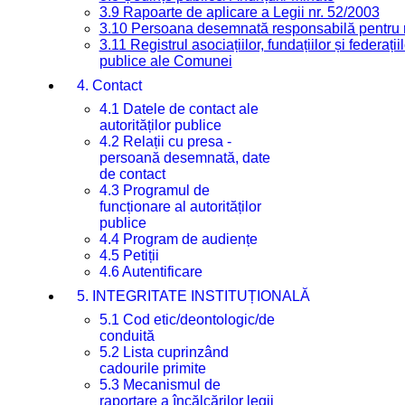
3.9 Rapoarte de aplicare a Legii nr. 52/2003
3.10 Persoana desemnată responsabilă pentru re
3.11 Registrul asociațiilor, fundațiilor și federații
publice ale Comunei
4. Contact
4.1 Datele de contact ale
autorităților publice
4.2 Relații cu presa -
persoană desemnată, date
de contact
4.3 Programul de
funcționare al autorităților
publice
4.4 Program de audiențe
4.5 Petiții
4.6 Autentificare
5. INTEGRITATE INSTITUȚIONALĂ
5.1 Cod etic/deontologic/de
conduită
5.2 Lista cuprinzând
cadourile primite
5.3 Mecanismul de
raportare a încălcărilor legii