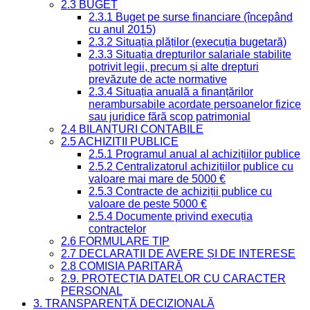
2.3 BUGET
2.3.1 Buget pe surse financiare (începând
cu anul 2015)
2.3.2 Situația plăților (execuția bugetară)
2.3.3 Situația drepturilor salariale stabilite
potrivit legii, precum și alte drepturi
prevăzute de acte normative
2.3.4 Situația anuală a finanțărilor
nerambursabile acordate persoanelor fizice
sau juridice fără scop patrimonial
2.4 BILANȚURI CONTABILE
2.5 ACHIZIȚII PUBLICE
2.5.1 Programul anual al achizițiilor publice
2.5.2 Centralizatorul achizițiilor publice cu
valoare mai mare de 5000 €
2.5.3 Contracte de achiziții publice cu
valoare de peste 5000 €
2.5.4 Documente privind execuția
contractelor
2.6 FORMULARE TIP
2.7 DECLARAȚII DE AVERE ȘI DE INTERESE
2.8 COMISIA PARITARĂ
2.9. PROTECȚIA DATELOR CU CARACTER
PERSONAL
3. TRANSPARENȚĂ DECIZIONALĂ