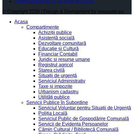
Protectia datelor cu caracter personal
© Copyright 2026 | Design & Devlopment by vreausite.eu
Acasa
Compartimente
Achiziții publice
Asistență socială
Dezvoltare comunitară
Educație și Cultură
Financiar Contabil
Juridic si resurse umane
Registrul agricol
Starea civilă
Situații de urgență
Serviciul Administrativ
Taxe și impozite
Urbanism cadastru
Utilități publice
Servicii Publice în Subordine
Serviciul Voluntar pentru Situații de Urgență
Poliția Locală
Serviciul Public de Gospodărire Comunală
Servicii de Evidența Persoanelor
Cămin Cultural / Bibliotecă Comunală