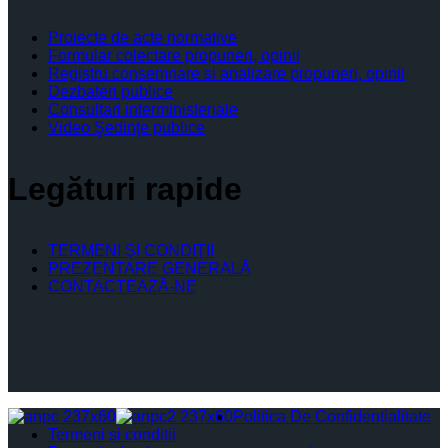
Proiecte de acte normative
Formular colectare propuneri, opinii
Registru consemnare si analizare propuneri, opinii
Dezbateri publice
Consultari interministeriale
Video Şedinţe publice
Legături rapide
TERMENI ŞI CONDIŢII
PREZENTARE GENERALĂ
CONTACTEAZĂ-NE
Politica De Confidențialitate
Termeni și condiții