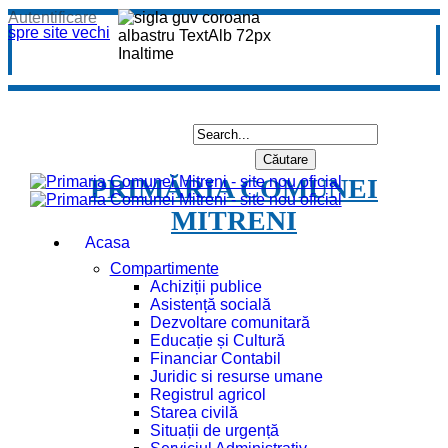
Autentificare
spre site vechi
PRIMĂRIA COMUNEI
MITRENI
Acasa
Compartimente
Achiziții publice
Asistență socială
Dezvoltare comunitară
Educație și Cultură
Financiar Contabil
Juridic si resurse umane
Registrul agricol
Starea civilă
Situații de urgență