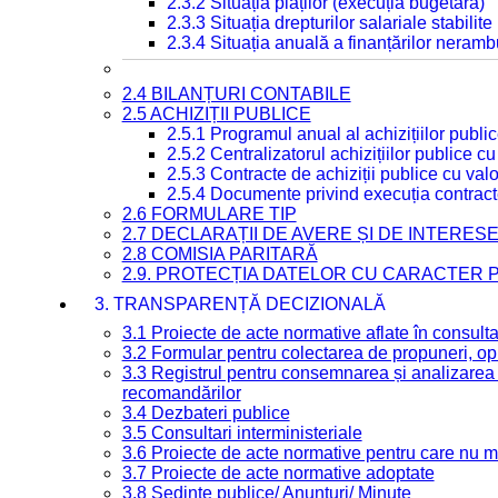
2.3.2 Situația plăților (execuția bugetară)
2.3.3 Situația drepturilor salariale stabilit
2.3.4 Situația anuală a finanțărilor neramb
2.4 BILANȚURI CONTABILE
2.5 ACHIZIȚII PUBLICE
2.5.1 Programul anual al achizițiilor publi
2.5.2 Centralizatorul achizițiilor publice 
2.5.3 Contracte de achiziții publice cu va
2.5.4 Documente privind execuția contract
2.6 FORMULARE TIP
2.7 DECLARAȚII DE AVERE ȘI DE INTERES
2.8 COMISIA PARITARĂ
2.9. PROTECȚIA DATELOR CU CARACTER
3. TRANSPARENȚĂ DECIZIONALĂ
3.1 Proiecte de acte normative aflate în consult
3.2 Formular pentru colectarea de propuneri, opi
3.3 Registrul pentru consemnarea și analizarea p
recomandărilor
3.4 Dezbateri publice
3.5 Consultari interministeriale
3.6 Proiecte de acte normative pentru care nu ma
3.7 Proiecte de acte normative adoptate
3.8 Ședințe publice/ Anunțuri/ Minute