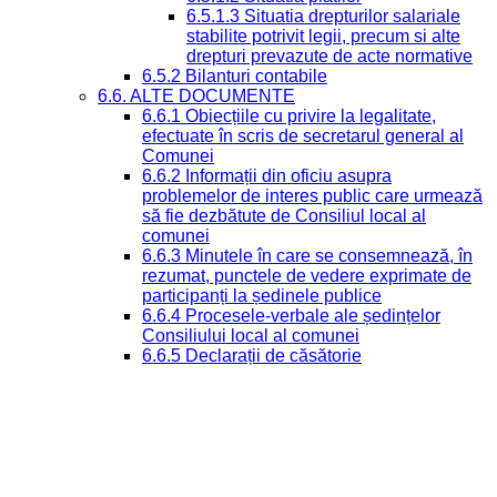
6.5.1.3 Situatia drepturilor salariale
stabilite potrivit legii, precum si alte
drepturi prevazute de acte normative
6.5.2 Bilanturi contabile
6.6. ALTE DOCUMENTE
6.6.1 Obiecțiile cu privire la legalitate,
efectuate în scris de secretarul general al
Comunei
6.6.2 Informații din oficiu asupra
problemelor de interes public care urmează
să fie dezbătute de Consiliul local al
comunei
6.6.3 Minutele în care se consemnează, în
rezumat, punctele de vedere exprimate de
participanți la ședinele publice
6.6.4 Procesele-verbale ale ședințelor
Consiliului local al comunei
6.6.5 Declarații de căsătorie