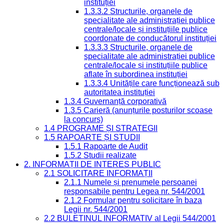
instituției
1.3.3.2 Structurile, organele de
specialitate ale administrației publice
centrale/locale și instituțiile publice
coordonate de conducătorul instituției
1.3.3.3 Structurile, organele de
specialitate ale administrației publice
centrale/locale și instituțiile publice
aflate în subordinea instituției
1.3.3.4 Unitățile care funcționează sub
autoritatea instituției
1.3.4 Guvernanță corporativă
1.3.5 Carieră (anunțurile posturilor scoase
la concurs)
1.4 PROGRAME ȘI STRATEGII
1.5 RAPOARTE ȘI STUDII
1.5.1 Rapoarte de Audit
1.5.2 Studii realizate
2. INFORMAȚII DE INTERES PUBLIC
2.1 SOLICITARE INFORMAȚII
2.1.1 Numele și prenumele persoanei
responsabile pentru Legea nr. 544/2001
2.1.2 Formular pentru solicitare în baza
Legii nr. 544/2001
2.2 BULETINUL INFORMATIV al Legii 544/2001