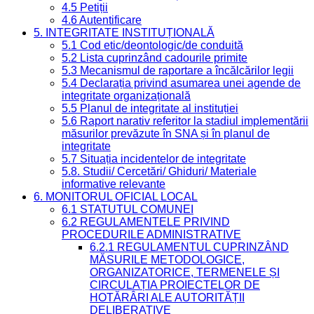
4.5 Petiții
4.6 Autentificare
5. INTEGRITATE INSTITUȚIONALĂ
5.1 Cod etic/deontologic/de conduită
5.2 Lista cuprinzând cadourile primite
5.3 Mecanismul de raportare a încălcărilor legii
5.4 Declarația privind asumarea unei agende de
integritate organizațională
5.5 Planul de integritate al instituției
5.6 Raport narativ referitor la stadiul implementării
măsurilor prevăzute în SNA și în planul de
integritate
5.7 Situația incidentelor de integritate
5.8. Studii/ Cercetări/ Ghiduri/ Materiale
informative relevante
6. MONITORUL OFICIAL LOCAL
6.1 STATUTUL COMUNEI
6.2 REGULAMENTELE PRIVIND
PROCEDURILE ADMINISTRATIVE
6.2.1 REGULAMENTUL CUPRINZÂND
MĂSURILE METODOLOGICE,
ORGANIZATORICE, TERMENELE ȘI
CIRCULAȚIA PROIECTELOR DE
HOTĂRÂRI ALE AUTORITĂȚII
DELIBERATIVE