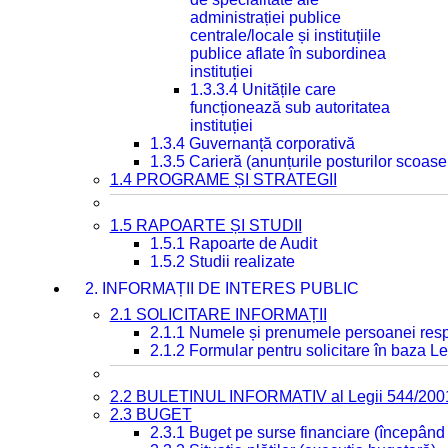
administrației publice
centrale/locale și instituțiile
publice aflate în subordinea
instituției
1.3.3.4 Unitățile care
funcționează sub autoritatea
instituției
1.3.4 Guvernanță corporativă
1.3.5 Carieră (anunțurile posturilor scoase
1.4 PROGRAME ȘI STRATEGII
1.5 RAPOARTE ȘI STUDII
1.5.1 Rapoarte de Audit
1.5.2 Studii realizate
2. INFORMAȚII DE INTERES PUBLIC
2.1 SOLICITARE INFORMAȚII
2.1.1 Numele și prenumele persoanei resp
2.1.2 Formular pentru solicitare în baza Le
2.2 BULETINUL INFORMATIV al Legii 544/200
2.3 BUGET
2.3.1 Buget pe surse financiare (începând