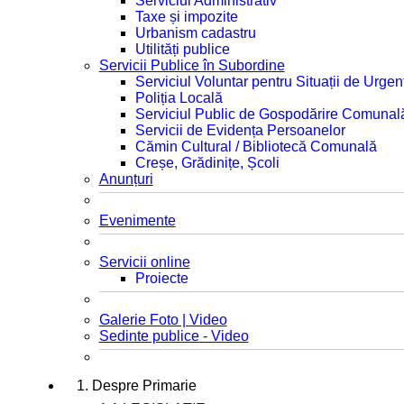
Serviciul Administrativ
Taxe și impozite
Urbanism cadastru
Utilități publice
Servicii Publice în Subordine
Serviciul Voluntar pentru Situații de Urgen
Poliția Locală
Serviciul Public de Gospodărire Comunal
Servicii de Evidența Persoanelor
Cămin Cultural / Bibliotecă Comunală
Creșe, Grădinițe, Școli
Anunțuri
Evenimente
Servicii online
Proiecte
Galerie Foto | Video
Sedinte publice - Video
1. Despre Primarie