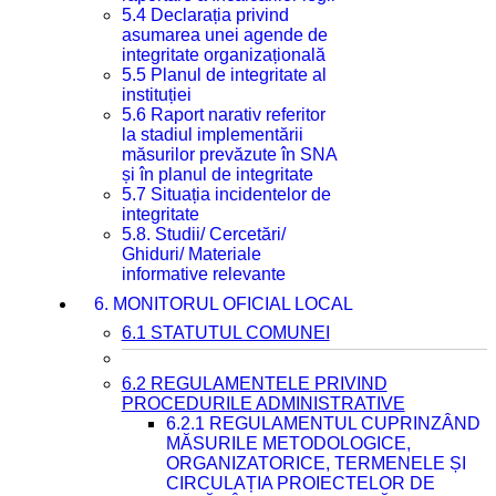
5.4 Declarația privind
asumarea unei agende de
integritate organizațională
5.5 Planul de integritate al
instituției
5.6 Raport narativ referitor
la stadiul implementării
măsurilor prevăzute în SNA
și în planul de integritate
5.7 Situația incidentelor de
integritate
5.8. Studii/ Cercetări/
Ghiduri/ Materiale
informative relevante
6. MONITORUL OFICIAL LOCAL
6.1 STATUTUL COMUNEI
6.2 REGULAMENTELE PRIVIND
PROCEDURILE ADMINISTRATIVE
6.2.1 REGULAMENTUL CUPRINZÂND
MĂSURILE METODOLOGICE,
ORGANIZATORICE, TERMENELE ȘI
CIRCULAȚIA PROIECTELOR DE