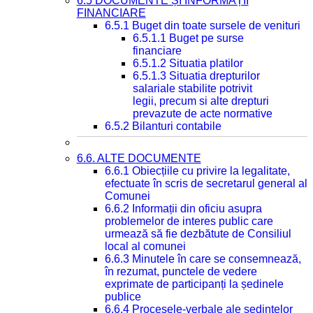
6.5 DOCUMENTE ȘI INFORMAȚII
FINANCIARE
6.5.1 Buget din toate sursele de venituri
6.5.1.1 Buget pe surse
financiare
6.5.1.2 Situatia platilor
6.5.1.3 Situatia drepturilor
salariale stabilite potrivit
legii, precum si alte drepturi
prevazute de acte normative
6.5.2 Bilanturi contabile
6.6. ALTE DOCUMENTE
6.6.1 Obiecțiile cu privire la legalitate,
efectuate în scris de secretarul general al
Comunei
6.6.2 Informații din oficiu asupra
problemelor de interes public care
urmează să fie dezbătute de Consiliul
local al comunei
6.6.3 Minutele în care se consemnează,
în rezumat, punctele de vedere
exprimate de participanți la ședinele
publice
6.6.4 Procesele-verbale ale ședințelor