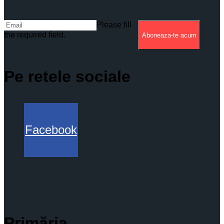
Please fill
the required field.
Aboneaza-te acum
Pe retele sociale
Facebook
Primăria