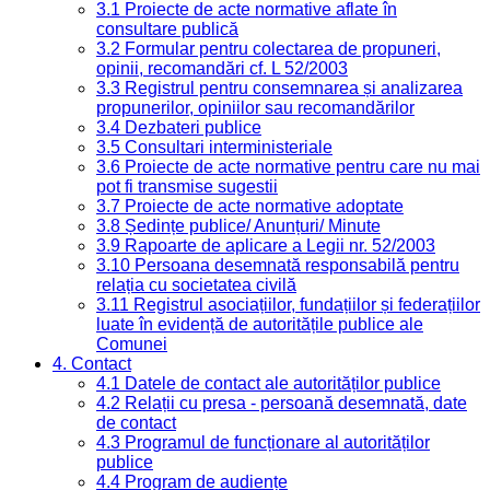
3.1 Proiecte de acte normative aflate în
consultare publică
3.2 Formular pentru colectarea de propuneri,
opinii, recomandări cf. L 52/2003
3.3 Registrul pentru consemnarea și analizarea
propunerilor, opiniilor sau recomandărilor
3.4 Dezbateri publice
3.5 Consultari interministeriale
3.6 Proiecte de acte normative pentru care nu mai
pot fi transmise sugestii
3.7 Proiecte de acte normative adoptate
3.8 Ședințe publice/ Anunțuri/ Minute
3.9 Rapoarte de aplicare a Legii nr. 52/2003
3.10 Persoana desemnată responsabilă pentru
relația cu societatea civilă
3.11 Registrul asociațiilor, fundațiilor și federațiilor
luate în evidență de autoritățile publice ale
Comunei
4. Contact
4.1 Datele de contact ale autorităților publice
4.2 Relații cu presa - persoană desemnată, date
de contact
4.3 Programul de funcționare al autorităților
publice
4.4 Program de audiențe