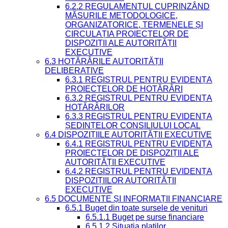
6.2.2 REGULAMENTUL CUPRINZÂND
MĂSURILE METODOLOGICE,
ORGANIZATORICE, TERMENELE ȘI
CIRCULAȚIA PROIECTELOR DE
DISPOZIȚII ALE AUTORITĂȚII
EXECUTIVE
6.3 HOTĂRÂRILE AUTORITĂȚII
DELIBERATIVE
6.3.1 REGISTRUL PENTRU EVIDENȚA
PROIECTELOR DE HOTĂRÂRI
6.3.2 REGISTRUL PENTRU EVIDENȚA
HOTĂRÂRILOR
6.3.3 REGISTRUL PENTRU EVIDENȚA
ȘEDINȚELOR CONSILIULUI LOCAL
6.4 DISPOZIȚIILE AUTORITĂȚII EXECUTIVE
6.4.1 REGISTRUL PENTRU EVIDENȚA
PROIECTELOR DE DISPOZIȚII ALE
AUTORITĂȚII EXECUTIVE
6.4.2 REGISTRUL PENTRU EVIDENȚA
DISPOZIȚIILOR AUTORITĂȚII
EXECUTIVE
6.5 DOCUMENTE ȘI INFORMAȚII FINANCIARE
6.5.1 Buget din toate sursele de venituri
6.5.1.1 Buget pe surse financiare
6.5.1.2 Situatia platilor