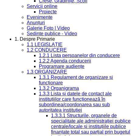
Creșe, Grădinițe, Școli
Servicii online
Proiecte
Evenimente
Anunțuri
Galerie Foto | Video
Sedinte publice - Video
1. Despre Primarie
1.1 LEGISLAȚIE
1.2 CONDUCERE
1.2.1 Lista persoanelor din conducere
1.2.2 Agenda conducerii
Programare audiențe
1.3 ORGANIZARE
1.3.1 Regulament de organizare și
funcționare
1.3.2 Organigrama
1.3.3 Lista și datele de contact ale
instituțiilor care funcționează în
subordinea/coordonarea sau sub
autoritatea instituției
1.3.3.1 Structurile, organele de
specialitate ale administrației publice
centrale/locale și instituțiile publice
finanțate total sau parțial prin bugetul