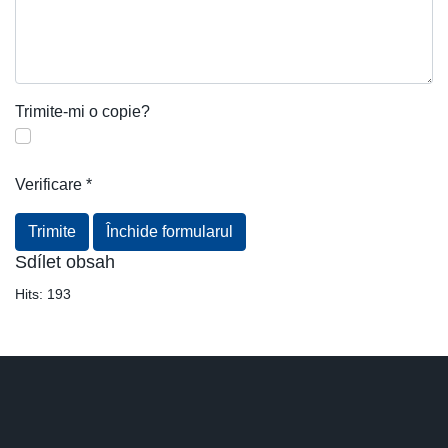
Trimite-mi o copie?
Verificare
*
Trimite
Închide formularul
Sdílet obsah
Hits:
193