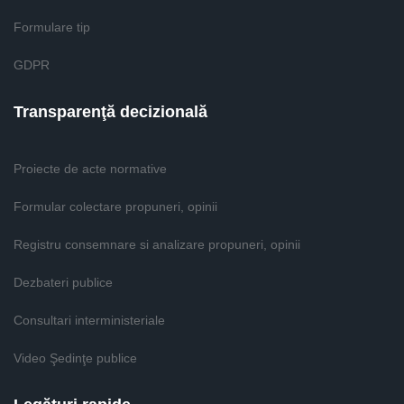
Formulare tip
GDPR
Transparenţă decizională
Proiecte de acte normative
Formular colectare propuneri, opinii
Registru consemnare si analizare propuneri, opinii
Dezbateri publice
Consultari interministeriale
Video Şedinţe publice