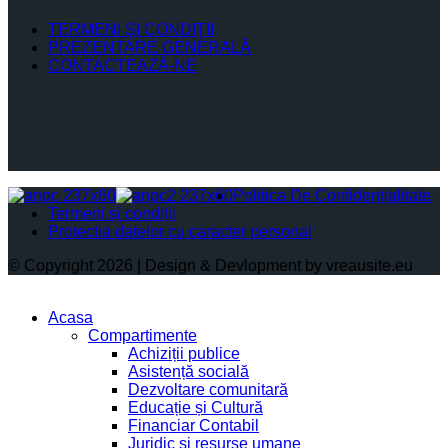
TERMENI ŞI CONDIŢII
PREZENTARE GENERALĂ
CONTACTEAZĂ-NE
Politica De Confidențialitate
Termeni și condiții
Protectia datelor cu caracter personal
© Copyright 2026 | Design & Devlopment by vreausite.eu
Acasa
Compartimente
Achiziții publice
Asistență socială
Dezvoltare comunitară
Educație și Cultură
Financiar Contabil
Juridic si resurse umane