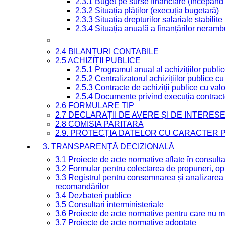
2.3.1 Buget pe surse financiare (începând
2.3.2 Situația plăților (execuția bugetară)
2.3.3 Situația drepturilor salariale stabilit
2.3.4 Situația anuală a finanțărilor neramb
2.4 BILANȚURI CONTABILE
2.5 ACHIZIȚII PUBLICE
2.5.1 Programul anual al achizițiilor publi
2.5.2 Centralizatorul achizițiilor publice 
2.5.3 Contracte de achiziții publice cu va
2.5.4 Documente privind execuția contract
2.6 FORMULARE TIP
2.7 DECLARAȚII DE AVERE ȘI DE INTERES
2.8 COMISIA PARITARĂ
2.9. PROTECȚIA DATELOR CU CARACTER
3. TRANSPARENȚĂ DECIZIONALĂ
3.1 Proiecte de acte normative aflate în consult
3.2 Formular pentru colectarea de propuneri, opi
3.3 Registrul pentru consemnarea și analizarea p
recomandărilor
3.4 Dezbateri publice
3.5 Consultari interministeriale
3.6 Proiecte de acte normative pentru care nu ma
3.7 Proiecte de acte normative adoptate