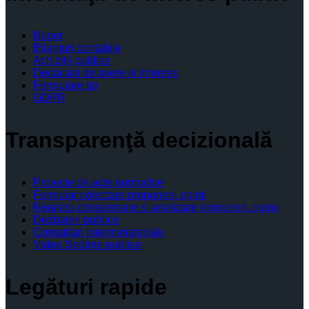
Buget
Bilanţuri contabile
Achiziţii publice
Declaratii de avere si interese
Formulare tip
GDPR
Transparenţă decizională
Proiecte de acte normative
Formular colectare propuneri, opinii
Registru consemnare si analizare propuneri, opinii
Dezbateri publice
Consultari interministeriale
Video Şedinţe publice
Legături rapide