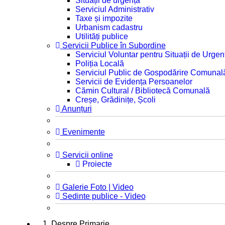
Situații de urgență
Serviciul Administrativ
Taxe și impozite
Urbanism cadastru
Utilități publice
Servicii Publice în Subordine
Serviciul Voluntar pentru Situații de Urgen
Poliția Locală
Serviciul Public de Gospodărire Comunal
Servicii de Evidența Persoanelor
Cămin Cultural / Bibliotecă Comunală
Creșe, Grădinițe, Școli
Anunțuri
Evenimente
Servicii online
Proiecte
Galerie Foto | Video
Sedinte publice - Video
1. Despre Primarie