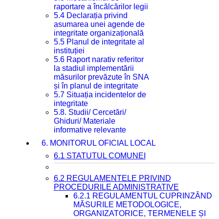
raportare a încălcărilor legii
5.4 Declarația privind
asumarea unei agende de
integritate organizațională
5.5 Planul de integritate al
instituției
5.6 Raport narativ referitor
la stadiul implementării
măsurilor prevăzute în SNA
și în planul de integritate
5.7 Situația incidentelor de
integritate
5.8. Studii/ Cercetări/
Ghiduri/ Materiale
informative relevante
6. MONITORUL OFICIAL LOCAL
6.1 STATUTUL COMUNEI
6.2 REGULAMENTELE PRIVIND
PROCEDURILE ADMINISTRATIVE
6.2.1 REGULAMENTUL CUPRINZÂND
MĂSURILE METODOLOGICE,
ORGANIZATORICE, TERMENELE ȘI