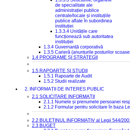
de specialitate ale
administrației publice
centrale/locale și instituțiile
publice aflate în subordinea
instituției
1.3.3.4 Unitățile care
funcționează sub autoritatea
instituției
1.3.4 Guvernanță corporativă
1.3.5 Carieră (anunțurile posturilor scoase
1.4 PROGRAME ȘI STRATEGII
1.5 RAPOARTE ȘI STUDII
1.5.1 Rapoarte de Audit
1.5.2 Studii realizate
2. INFORMAȚII DE INTERES PUBLIC
2.1 SOLICITARE INFORMAȚII
2.1.1 Numele și prenumele persoanei resp
2.1.2 Formular pentru solicitare în baza Le
2.2 BULETINUL INFORMATIV al Legii 544/200
2.3 BUGET