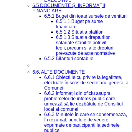
EXECUTIVE
6.5 DOCUMENTE ȘI INFORMAȚII
FINANCIARE
6.5.1 Buget din toate sursele de venituri
6.5.1.1 Buget pe surse
financiare
6.5.1.2 Situatia platilor
6.5.1.3 Situatia drepturilor
salariale stabilite potrivit
legii, precum si alte drepturi
prevazute de acte normative
6.5.2 Bilanturi contabile
6.6. ALTE DOCUMENTE
6.6.1 Obiecțiile cu privire la legalitate,
efectuate în scris de secretarul general al
Comunei
6.6.2 Informații din oficiu asupra
problemelor de interes public care
urmează să fie dezbătute de Consiliul
local al comunei
6.6.3 Minutele în care se consemnează,
în rezumat, punctele de vedere
exprimate de participanți la ședinele
publice