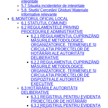
integritate
5.7 Situația incidentelor de integritate
5.8. Studii/ Cercetări/ Ghiduri/ Materiale
informative relevante
6. MONITORUL OFICIAL LOCAL
6.1 STATUTUL COMUNEI
6.2 REGULAMENTELE PRIVIND
PROCEDURILE ADMINISTRATIVE
6.2.1 REGULAMENTUL CUPRINZÂND
MĂSURILE METODOLOGICE,
ORGANIZATORICE, TERMENELE ȘI
CIRCULAȚIA PROIECTELOR DE
HOTĂRÂRI ALE AUTORITĂȚII
DELIBERATIVE
6.2.2 REGULAMENTUL CUPRINZÂND
MĂSURILE METODOLOGICE,
ORGANIZATORICE, TERMENELE ȘI
CIRCULAȚIA PROIECTELOR DE
DISPOZIȚII ALE AUTORITĂȚII
EXECUTIVE
6.3 HOTĂRÂRILE AUTORITĂȚII
DELIBERATIVE
6.3.1 REGISTRUL PENTRU EVIDENȚA
PROIECTELOR DE HOTĂRÂRI
6.3.2 REGISTRUL PENTRU EVIDENȚA