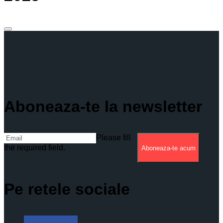
Aboneaza-te la newsletter
Please fill
the required field.
Aboneaza-te acum
Pe retele sociale