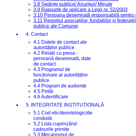
3.8 Ședințe publice/ Anunțuri/ Minute
3.9 Rapoarte de aplicare a Legii nr. 52/2003
3.10 Persoana desemnată responsabilă pentru re
3.11 Registrul asociațiilor, fundațiilor și federații
publice ale Comunei
4. Contact
4.1 Datele de contact ale
autorităților publice
4.2 Relații cu presa -
persoană desemnată, date
de contact
4.3 Programul de
funcționare al autorităților
publice
4.4 Program de audiențe
4.5 Petiții
4.6 Autentificare
5. INTEGRITATE INSTITUȚIONALĂ
5.1 Cod etic/deontologic/de
conduită
5.2 Lista cuprinzând
cadourile primite
5.3 Mecanismul de