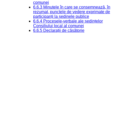
comunei
6.6.3 Minutele în care se consemnează, în
rezumat, punctele de vedere exprimate de
participanți la ședinele publice
6.6.4 Procesele-verbale ale ședințelor
Consiliului local al comunei
6.6.5 Declarații de căsătorie