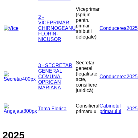
Viceprimar
(sprijin
2 -
pentru
VICEPRIMAR:
primar,
CHIRNOGEANU
Conducerea
2025
atribuții
FLORIN-
delegate)
NICUSOR
Secretar
3 - SECRETAR
general
GENERAL
(legalitate
COMUNA:
Conducerea
2025
acte,
OPRICAN
consiliere
MARIANA
juridică)
Consilierul
Cabinetul
Toma Florica
2025
primarului
primarului
2025