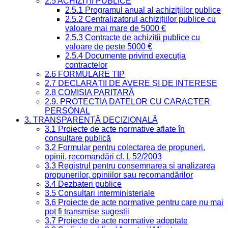
2.5 ACHIZIȚII PUBLICE
2.5.1 Programul anual al achizițiilor publice
2.5.2 Centralizatorul achizițiilor publice cu
valoare mai mare de 5000 €
2.5.3 Contracte de achiziții publice cu
valoare de peste 5000 €
2.5.4 Documente privind execuția
contractelor
2.6 FORMULARE TIP
2.7 DECLARAȚII DE AVERE ȘI DE INTERESE
2.8 COMISIA PARITARĂ
2.9. PROTECȚIA DATELOR CU CARACTER
PERSONAL
3. TRANSPARENȚĂ DECIZIONALĂ
3.1 Proiecte de acte normative aflate în
consultare publică
3.2 Formular pentru colectarea de propuneri,
opinii, recomandări cf. L 52/2003
3.3 Registrul pentru consemnarea și analizarea
propunerilor, opiniilor sau recomandărilor
3.4 Dezbateri publice
3.5 Consultari interministeriale
3.6 Proiecte de acte normative pentru care nu mai
pot fi transmise sugestii
3.7 Proiecte de acte normative adoptate