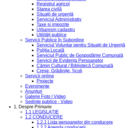
Registrul agricol
Starea civilă
Situații de urgență
Serviciul Administrativ
Taxe și impozite
Urbanism cadastru
Utilități publice
Servicii Publice în Subordine
Serviciul Voluntar pentru Situații de Urgență
Poliția Locală
Serviciul Public de Gospodărire Comunală
Servicii de Evidența Persoanelor
Cămin Cultural / Bibliotecă Comunală
Creșe, Grădinițe, Școli
Servicii online
Proiecte
Evenimente
Anunțuri
Galerie Foto | Video
Sedinte publice - Video
1. Despre Primarie
1.1 LEGISLAȚIE
1.2 CONDUCERE
1.2.1 Lista persoanelor din conducere
1.2.2 Agenda conducerii