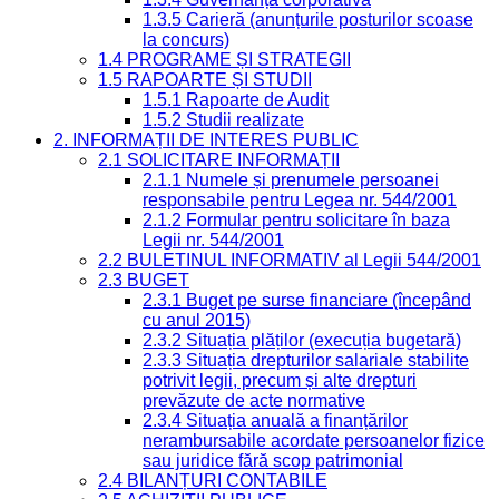
1.3.5 Carieră (anunțurile posturilor scoase
la concurs)
1.4 PROGRAME ȘI STRATEGII
1.5 RAPOARTE ȘI STUDII
1.5.1 Rapoarte de Audit
1.5.2 Studii realizate
2. INFORMAȚII DE INTERES PUBLIC
2.1 SOLICITARE INFORMAȚII
2.1.1 Numele și prenumele persoanei
responsabile pentru Legea nr. 544/2001
2.1.2 Formular pentru solicitare în baza
Legii nr. 544/2001
2.2 BULETINUL INFORMATIV al Legii 544/2001
2.3 BUGET
2.3.1 Buget pe surse financiare (începând
cu anul 2015)
2.3.2 Situația plăților (execuția bugetară)
2.3.3 Situația drepturilor salariale stabilite
potrivit legii, precum și alte drepturi
prevăzute de acte normative
2.3.4 Situația anuală a finanțărilor
nerambursabile acordate persoanelor fizice
sau juridice fără scop patrimonial
2.4 BILANȚURI CONTABILE