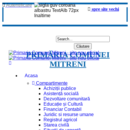
Autentificare
spre site vechi
PRIMĂRIA COMUNEI
MITRENI
Acasa
Compartimente
Achiziții publice
Asistență socială
Dezvoltare comunitară
Educație și Cultură
Financiar Contabil
Juridic si resurse umane
Registrul agricol
Starea civilă