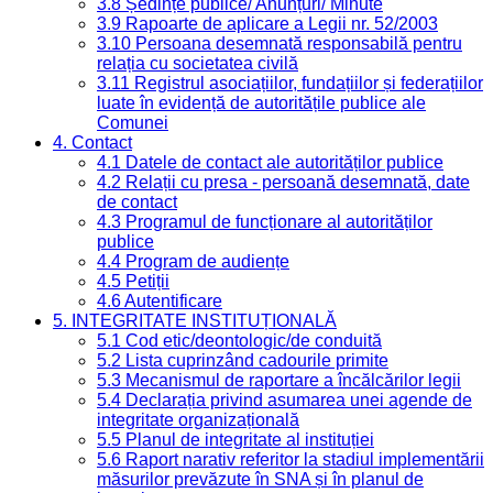
3.8 Ședințe publice/ Anunțuri/ Minute
3.9 Rapoarte de aplicare a Legii nr. 52/2003
3.10 Persoana desemnată responsabilă pentru
relația cu societatea civilă
3.11 Registrul asociațiilor, fundațiilor și federațiilor
luate în evidență de autoritățile publice ale
Comunei
4. Contact
4.1 Datele de contact ale autorităților publice
4.2 Relații cu presa - persoană desemnată, date
de contact
4.3 Programul de funcționare al autorităților
publice
4.4 Program de audiențe
4.5 Petiții
4.6 Autentificare
5. INTEGRITATE INSTITUȚIONALĂ
5.1 Cod etic/deontologic/de conduită
5.2 Lista cuprinzând cadourile primite
5.3 Mecanismul de raportare a încălcărilor legii
5.4 Declarația privind asumarea unei agende de
integritate organizațională
5.5 Planul de integritate al instituției
5.6 Raport narativ referitor la stadiul implementării
măsurilor prevăzute în SNA și în planul de