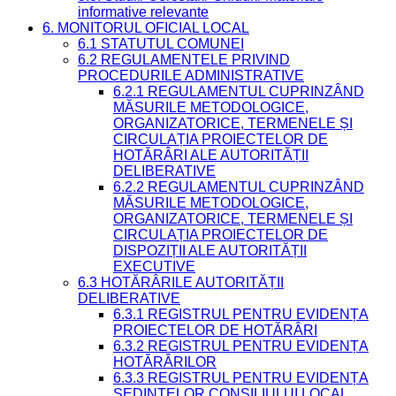
informative relevante
6. MONITORUL OFICIAL LOCAL
6.1 STATUTUL COMUNEI
6.2 REGULAMENTELE PRIVIND
PROCEDURILE ADMINISTRATIVE
6.2.1 REGULAMENTUL CUPRINZÂND
MĂSURILE METODOLOGICE,
ORGANIZATORICE, TERMENELE ȘI
CIRCULAȚIA PROIECTELOR DE
HOTĂRÂRI ALE AUTORITĂȚII
DELIBERATIVE
6.2.2 REGULAMENTUL CUPRINZÂND
MĂSURILE METODOLOGICE,
ORGANIZATORICE, TERMENELE ȘI
CIRCULAȚIA PROIECTELOR DE
DISPOZIȚII ALE AUTORITĂȚII
EXECUTIVE
6.3 HOTĂRÂRILE AUTORITĂȚII
DELIBERATIVE
6.3.1 REGISTRUL PENTRU EVIDENȚA
PROIECTELOR DE HOTĂRÂRI
6.3.2 REGISTRUL PENTRU EVIDENȚA
HOTĂRÂRILOR
6.3.3 REGISTRUL PENTRU EVIDENȚA
ȘEDINȚELOR CONSILIULUI LOCAL