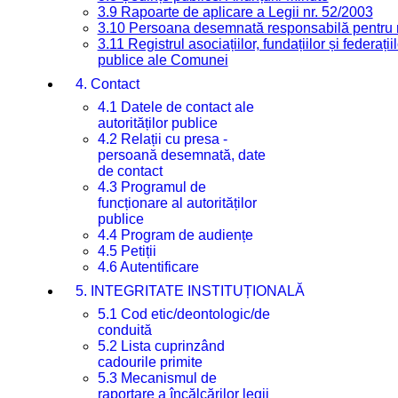
3.9 Rapoarte de aplicare a Legii nr. 52/2003
3.10 Persoana desemnată responsabilă pentru re
3.11 Registrul asociațiilor, fundațiilor și federații
publice ale Comunei
4. Contact
4.1 Datele de contact ale
autorităților publice
4.2 Relații cu presa -
persoană desemnată, date
de contact
4.3 Programul de
funcționare al autorităților
publice
4.4 Program de audiențe
4.5 Petiții
4.6 Autentificare
5. INTEGRITATE INSTITUȚIONALĂ
5.1 Cod etic/deontologic/de
conduită
5.2 Lista cuprinzând
cadourile primite
5.3 Mecanismul de
raportare a încălcărilor legii