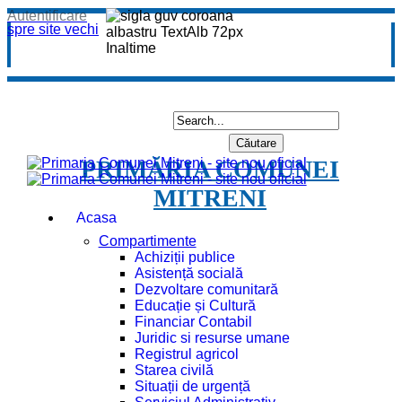
Autentificare
spre site vechi
PRIMĂRIA COMUNEI
MITRENI
Acasa
Compartimente
Achiziții publice
Asistență socială
Dezvoltare comunitară
Educație și Cultură
Financiar Contabil
Juridic si resurse umane
Registrul agricol
Starea civilă
Situații de urgență