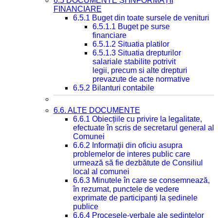
6.5 DOCUMENTE ȘI INFORMAȚII
FINANCIARE
6.5.1 Buget din toate sursele de venituri
6.5.1.1 Buget pe surse
financiare
6.5.1.2 Situatia platilor
6.5.1.3 Situatia drepturilor
salariale stabilite potrivit
legii, precum si alte drepturi
prevazute de acte normative
6.5.2 Bilanturi contabile
6.6. ALTE DOCUMENTE
6.6.1 Obiecțiile cu privire la legalitate,
efectuate în scris de secretarul general al
Comunei
6.6.2 Informații din oficiu asupra
problemelor de interes public care
urmează să fie dezbătute de Consiliul
local al comunei
6.6.3 Minutele în care se consemnează,
în rezumat, punctele de vedere
exprimate de participanți la ședinele
publice
6.6.4 Procesele-verbale ale ședințelor