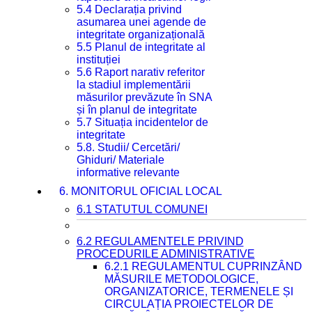
5.4 Declarația privind
asumarea unei agende de
integritate organizațională
5.5 Planul de integritate al
instituției
5.6 Raport narativ referitor
la stadiul implementării
măsurilor prevăzute în SNA
și în planul de integritate
5.7 Situația incidentelor de
integritate
5.8. Studii/ Cercetări/
Ghiduri/ Materiale
informative relevante
6. MONITORUL OFICIAL LOCAL
6.1 STATUTUL COMUNEI
6.2 REGULAMENTELE PRIVIND
PROCEDURILE ADMINISTRATIVE
6.2.1 REGULAMENTUL CUPRINZÂND
MĂSURILE METODOLOGICE,
ORGANIZATORICE, TERMENELE ȘI
CIRCULAȚIA PROIECTELOR DE