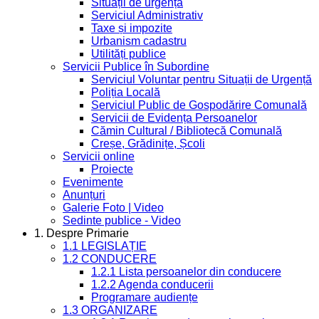
Situații de urgență
Serviciul Administrativ
Taxe și impozite
Urbanism cadastru
Utilități publice
Servicii Publice în Subordine
Serviciul Voluntar pentru Situații de Urgență
Poliția Locală
Serviciul Public de Gospodărire Comunală
Servicii de Evidența Persoanelor
Cămin Cultural / Bibliotecă Comunală
Creșe, Grădinițe, Școli
Servicii online
Proiecte
Evenimente
Anunțuri
Galerie Foto | Video
Sedinte publice - Video
1. Despre Primarie
1.1 LEGISLAȚIE
1.2 CONDUCERE
1.2.1 Lista persoanelor din conducere
1.2.2 Agenda conducerii
Programare audiențe
1.3 ORGANIZARE