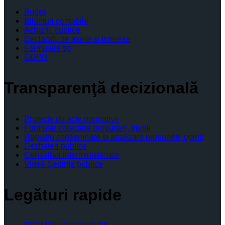
Buget
Bilanţuri contabile
Achiziţii publice
Declaratii de avere si interese
Formulare tip
GDPR
Transparenţă decizională
Proiecte de acte normative
Formular colectare propuneri, opinii
Registru consemnare si analizare propuneri, opinii
Dezbateri publice
Consultari interministeriale
Video Şedinţe publice
Legături rapide