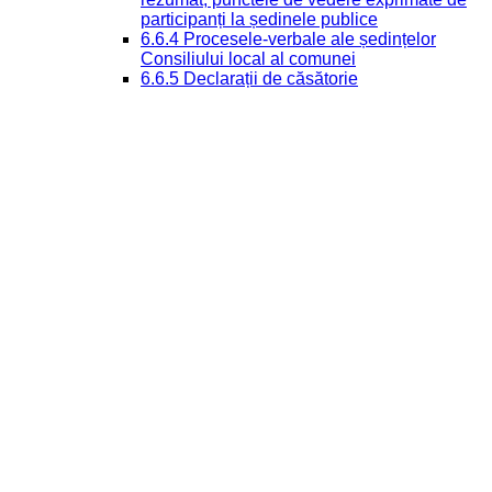
participanți la ședinele publice
6.6.4 Procesele-verbale ale ședințelor
Consiliului local al comunei
6.6.5 Declarații de căsătorie