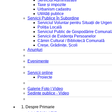
Serviciul Administrativ
Taxe și impozite
Urbanism cadastru
Utilități publice
Servicii Publice în Subordine
Serviciul Voluntar pentru Situații de Urgen
Poliția Locală
Serviciul Public de Gospodărire Comunal
Servicii de Evidența Persoanelor
Cămin Cultural / Bibliotecă Comunală
Creșe, Grădinițe, Școli
Anunțuri
Evenimente
Servicii online
Proiecte
Galerie Foto | Video
Sedinte publice - Video
1. Despre Primarie