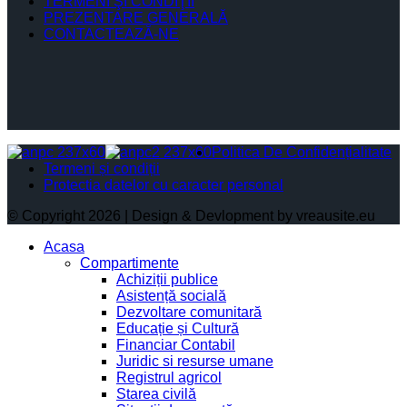
TERMENI ŞI CONDIŢII
PREZENTARE GENERALĂ
CONTACTEAZĂ-NE
Politica De Confidențialitate
Termeni și condiții
Protectia datelor cu caracter personal
© Copyright 2026 | Design & Devlopment by vreausite.eu
Acasa
Compartimente
Achiziții publice
Asistență socială
Dezvoltare comunitară
Educație și Cultură
Financiar Contabil
Juridic si resurse umane
Registrul agricol
Starea civilă