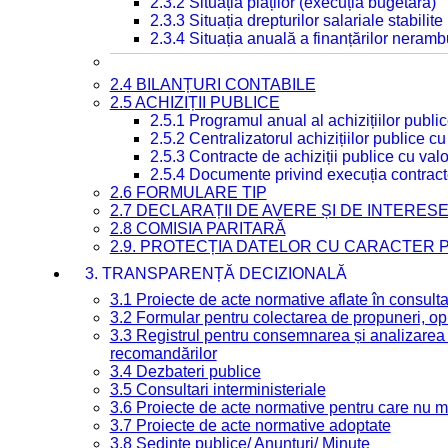
2.3.2 Situația plăților (execuția bugetară)
2.3.3 Situația drepturilor salariale stabilit
2.3.4 Situația anuală a finanțărilor neramb
2.4 BILANȚURI CONTABILE
2.5 ACHIZIȚII PUBLICE
2.5.1 Programul anual al achizițiilor publi
2.5.2 Centralizatorul achizițiilor publice 
2.5.3 Contracte de achiziții publice cu va
2.5.4 Documente privind execuția contract
2.6 FORMULARE TIP
2.7 DECLARAȚII DE AVERE ȘI DE INTERES
2.8 COMISIA PARITARĂ
2.9. PROTECȚIA DATELOR CU CARACTER
3. TRANSPARENȚĂ DECIZIONALĂ
3.1 Proiecte de acte normative aflate în consult
3.2 Formular pentru colectarea de propuneri, opi
3.3 Registrul pentru consemnarea și analizarea p
recomandărilor
3.4 Dezbateri publice
3.5 Consultari interministeriale
3.6 Proiecte de acte normative pentru care nu ma
3.7 Proiecte de acte normative adoptate
3.8 Ședințe publice/ Anunțuri/ Minute