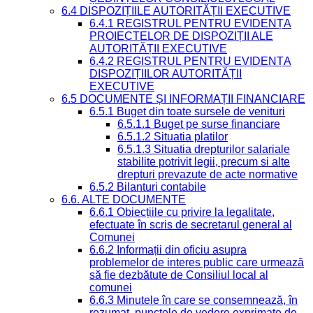
6.4 DISPOZIȚIILE AUTORITĂȚII EXECUTIVE
6.4.1 REGISTRUL PENTRU EVIDENȚA
PROIECTELOR DE DISPOZIȚII ALE
AUTORITĂȚII EXECUTIVE
6.4.2 REGISTRUL PENTRU EVIDENȚA
DISPOZIȚIILOR AUTORITĂȚII
EXECUTIVE
6.5 DOCUMENTE ȘI INFORMAȚII FINANCIARE
6.5.1 Buget din toate sursele de venituri
6.5.1.1 Buget pe surse financiare
6.5.1.2 Situatia platilor
6.5.1.3 Situatia drepturilor salariale
stabilite potrivit legii, precum si alte
drepturi prevazute de acte normative
6.5.2 Bilanturi contabile
6.6. ALTE DOCUMENTE
6.6.1 Obiecțiile cu privire la legalitate,
efectuate în scris de secretarul general al
Comunei
6.6.2 Informații din oficiu asupra
problemelor de interes public care urmează
să fie dezbătute de Consiliul local al
comunei
6.6.3 Minutele în care se consemnează, în
rezumat, punctele de vedere exprimate de