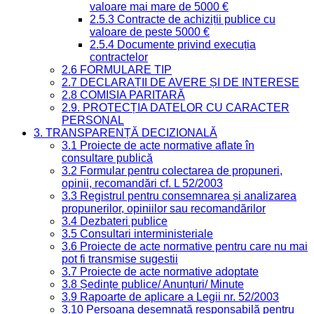
valoare mai mare de 5000 €
2.5.3 Contracte de achiziții publice cu
valoare de peste 5000 €
2.5.4 Documente privind execuția
contractelor
2.6 FORMULARE TIP
2.7 DECLARAȚII DE AVERE ȘI DE INTERESE
2.8 COMISIA PARITARĂ
2.9. PROTECȚIA DATELOR CU CARACTER
PERSONAL
3. TRANSPARENȚĂ DECIZIONALĂ
3.1 Proiecte de acte normative aflate în
consultare publică
3.2 Formular pentru colectarea de propuneri,
opinii, recomandări cf. L 52/2003
3.3 Registrul pentru consemnarea și analizarea
propunerilor, opiniilor sau recomandărilor
3.4 Dezbateri publice
3.5 Consultari interministeriale
3.6 Proiecte de acte normative pentru care nu mai
pot fi transmise sugestii
3.7 Proiecte de acte normative adoptate
3.8 Ședințe publice/ Anunțuri/ Minute
3.9 Rapoarte de aplicare a Legii nr. 52/2003
3.10 Persoana desemnată responsabilă pentru