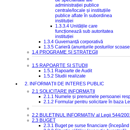
administrației publice
centrale/locale și instituțiile
publice aflate în subordinea
instituției
1.3.3.4 Unitățile care
funcționează sub autoritatea
instituției
1.3.4 Guvernanță corporativă
1.3.5 Carieră (anunțurile posturilor scoase
1.4 PROGRAME ȘI STRATEGII
1.5 RAPOARTE ȘI STUDII
1.5.1 Rapoarte de Audit
1.5.2 Studii realizate
2. INFORMAȚII DE INTERES PUBLIC
2.1 SOLICITARE INFORMAȚII
2.1.1 Numele și prenumele persoanei resp
2.1.2 Formular pentru solicitare în baza Le
2.2 BULETINUL INFORMATIV al Legii 544/200
2.3 BUGET
2.3.1 Buget pe surse financiare (începând