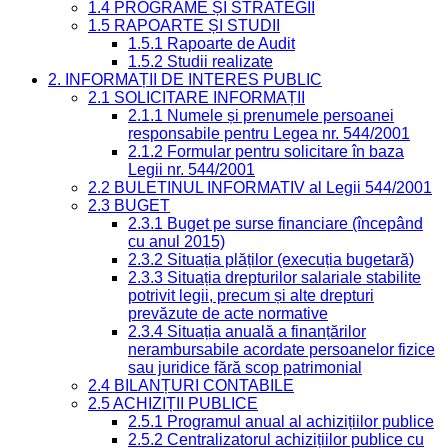
1.4 PROGRAME ȘI STRATEGII
1.5 RAPOARTE ȘI STUDII
1.5.1 Rapoarte de Audit
1.5.2 Studii realizate
2. INFORMAȚII DE INTERES PUBLIC
2.1 SOLICITARE INFORMAȚII
2.1.1 Numele și prenumele persoanei
responsabile pentru Legea nr. 544/2001
2.1.2 Formular pentru solicitare în baza
Legii nr. 544/2001
2.2 BULETINUL INFORMATIV al Legii 544/2001
2.3 BUGET
2.3.1 Buget pe surse financiare (începând
cu anul 2015)
2.3.2 Situația plăților (execuția bugetară)
2.3.3 Situația drepturilor salariale stabilite
potrivit legii, precum și alte drepturi
prevăzute de acte normative
2.3.4 Situația anuală a finanțărilor
nerambursabile acordate persoanelor fizice
sau juridice fără scop patrimonial
2.4 BILANȚURI CONTABILE
2.5 ACHIZIȚII PUBLICE
2.5.1 Programul anual al achizițiilor publice
2.5.2 Centralizatorul achizițiilor publice cu