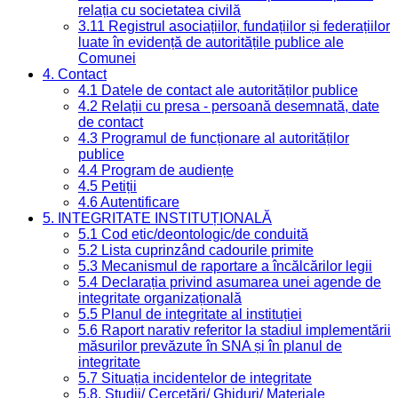
relația cu societatea civilă
3.11 Registrul asociațiilor, fundațiilor și federațiilor
luate în evidență de autoritățile publice ale
Comunei
4. Contact
4.1 Datele de contact ale autorităților publice
4.2 Relații cu presa - persoană desemnată, date
de contact
4.3 Programul de funcționare al autorităților
publice
4.4 Program de audiențe
4.5 Petiții
4.6 Autentificare
5. INTEGRITATE INSTITUȚIONALĂ
5.1 Cod etic/deontologic/de conduită
5.2 Lista cuprinzând cadourile primite
5.3 Mecanismul de raportare a încălcărilor legii
5.4 Declarația privind asumarea unei agende de
integritate organizațională
5.5 Planul de integritate al instituției
5.6 Raport narativ referitor la stadiul implementării
măsurilor prevăzute în SNA și în planul de
integritate
5.7 Situația incidentelor de integritate
5.8. Studii/ Cercetări/ Ghiduri/ Materiale