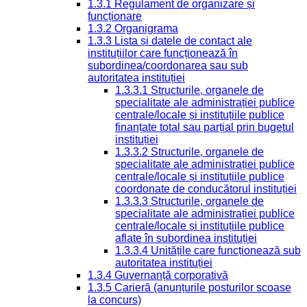
1.3.1 Regulament de organizare și
funcționare
1.3.2 Organigrama
1.3.3 Lista și datele de contact ale
instituțiilor care funcționează în
subordinea/coordonarea sau sub
autoritatea instituției
1.3.3.1 Structurile, organele de
specialitate ale administrației publice
centrale/locale și instituțiile publice
finanțate total sau parțial prin bugetul
instituției
1.3.3.2 Structurile, organele de
specialitate ale administrației publice
centrale/locale și instituțiile publice
coordonate de conducătorul instituției
1.3.3.3 Structurile, organele de
specialitate ale administrației publice
centrale/locale și instituțiile publice
aflate în subordinea instituției
1.3.3.4 Unitățile care funcționează sub
autoritatea instituției
1.3.4 Guvernanță corporativă
1.3.5 Carieră (anunțurile posturilor scoase
la concurs)