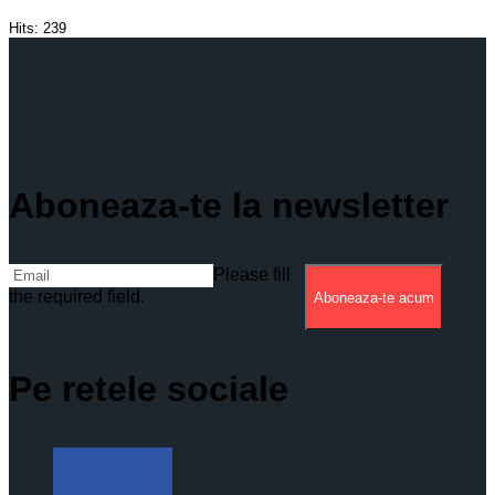
Hits:
239
Aboneaza-te la newsletter
Please fill
the required field.
Aboneaza-te acum
Pe retele sociale