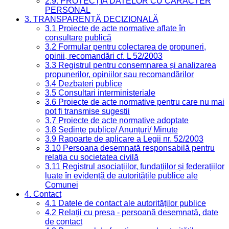
2.9. PROTECȚIA DATELOR CU CARACTER
PERSONAL
3. TRANSPARENȚĂ DECIZIONALĂ
3.1 Proiecte de acte normative aflate în
consultare publică
3.2 Formular pentru colectarea de propuneri,
opinii, recomandări cf. L 52/2003
3.3 Registrul pentru consemnarea și analizarea
propunerilor, opiniilor sau recomandărilor
3.4 Dezbateri publice
3.5 Consultari interministeriale
3.6 Proiecte de acte normative pentru care nu mai
pot fi transmise sugestii
3.7 Proiecte de acte normative adoptate
3.8 Ședințe publice/ Anunțuri/ Minute
3.9 Rapoarte de aplicare a Legii nr. 52/2003
3.10 Persoana desemnată responsabilă pentru
relația cu societatea civilă
3.11 Registrul asociațiilor, fundațiilor și federațiilor
luate în evidență de autoritățile publice ale
Comunei
4. Contact
4.1 Datele de contact ale autorităților publice
4.2 Relații cu presa - persoană desemnată, date
de contact