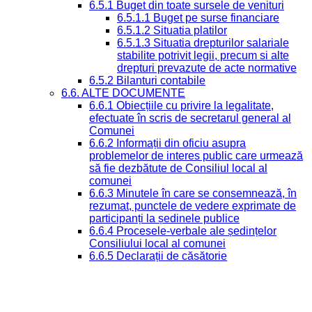
6.5.1 Buget din toate sursele de venituri
6.5.1.1 Buget pe surse financiare
6.5.1.2 Situatia platilor
6.5.1.3 Situatia drepturilor salariale
stabilite potrivit legii, precum si alte
drepturi prevazute de acte normative
6.5.2 Bilanturi contabile
6.6. ALTE DOCUMENTE
6.6.1 Obiecțiile cu privire la legalitate,
efectuate în scris de secretarul general al
Comunei
6.6.2 Informații din oficiu asupra
problemelor de interes public care urmează
să fie dezbătute de Consiliul local al
comunei
6.6.3 Minutele în care se consemnează, în
rezumat, punctele de vedere exprimate de
participanți la ședinele publice
6.6.4 Procesele-verbale ale ședințelor
Consiliului local al comunei
6.6.5 Declarații de căsătorie