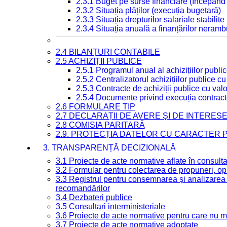
2.3.1 Buget pe surse financiare (începând
2.3.2 Situația plăților (execuția bugetară)
2.3.3 Situația drepturilor salariale stabilit
2.3.4 Situația anuală a finanțărilor neramb
2.4 BILANȚURI CONTABILE
2.5 ACHIZIȚII PUBLICE
2.5.1 Programul anual al achizițiilor publi
2.5.2 Centralizatorul achizițiilor publice 
2.5.3 Contracte de achiziții publice cu va
2.5.4 Documente privind execuția contract
2.6 FORMULARE TIP
2.7 DECLARAȚII DE AVERE ȘI DE INTERES
2.8 COMISIA PARITARĂ
2.9. PROTECȚIA DATELOR CU CARACTER
3. TRANSPARENȚĂ DECIZIONALĂ
3.1 Proiecte de acte normative aflate în consult
3.2 Formular pentru colectarea de propuneri, opi
3.3 Registrul pentru consemnarea și analizarea p
recomandărilor
3.4 Dezbateri publice
3.5 Consultari interministeriale
3.6 Proiecte de acte normative pentru care nu ma
3.7 Proiecte de acte normative adoptate