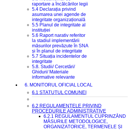
raportare a încălcărilor legii
5.4 Declarația privind
asumarea unei agende de
integritate organizațională
5.5 Planul de integritate al
instituției
5.6 Raport narativ referitor
la stadiul implementării
măsurilor prevăzute în SNA
și în planul de integritate
5.7 Situația incidentelor de
integritate
5.8. Studii/ Cercetări/
Ghiduri/ Materiale
informative relevante
6. MONITORUL OFICIAL LOCAL
6.1 STATUTUL COMUNEI
6.2 REGULAMENTELE PRIVIND
PROCEDURILE ADMINISTRATIVE
6.2.1 REGULAMENTUL CUPRINZÂND
MĂSURILE METODOLOGICE,
ORGANIZATORICE, TERMENELE ȘI