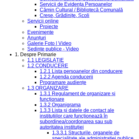
Servicii de Evidența Persoanelor
Cămin Cultural / Bibliotecă Comunală
Creșe, Grădinițe, Școli
Servicii online
Proiecte
Evenimente
Anunțuri
Galerie Foto | Video
Sedinte publice - Video
1. Despre Primarie
1.1 LEGISLAȚIE
1.2 CONDUCERE
1.2.1 Lista persoanelor din conducere
1.2.2 Agenda conducerii
Programare audiențe
1.3 ORGANIZARE
1.3.1 Regulament de organizare și
funcționare
1.3.2 Organigrama
1.3.3 Lista și datele de contact ale
instituțiilor care funcționează în
subordinea/coordonarea sau sub
autoritatea instituției
1.3.3.1 Structurile, organele de
specialitate ale administrației publice