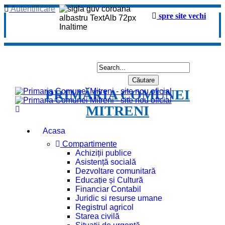
Autentificare
spre site vechi
PRIMĂRIA COMUNEI
MITRENI
Acasa
Compartimente
Achiziții publice
Asistență socială
Dezvoltare comunitară
Educație și Cultură
Financiar Contabil
Juridic si resurse umane
Registrul agricol
Starea civilă