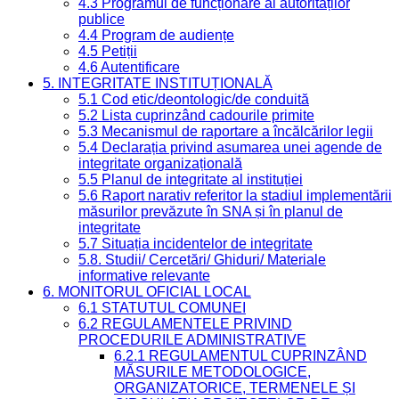
4.3 Programul de funcționare al autorităților
publice
4.4 Program de audiențe
4.5 Petiții
4.6 Autentificare
5. INTEGRITATE INSTITUȚIONALĂ
5.1 Cod etic/deontologic/de conduită
5.2 Lista cuprinzând cadourile primite
5.3 Mecanismul de raportare a încălcărilor legii
5.4 Declarația privind asumarea unei agende de
integritate organizațională
5.5 Planul de integritate al instituției
5.6 Raport narativ referitor la stadiul implementării
măsurilor prevăzute în SNA și în planul de
integritate
5.7 Situația incidentelor de integritate
5.8. Studii/ Cercetări/ Ghiduri/ Materiale
informative relevante
6. MONITORUL OFICIAL LOCAL
6.1 STATUTUL COMUNEI
6.2 REGULAMENTELE PRIVIND
PROCEDURILE ADMINISTRATIVE
6.2.1 REGULAMENTUL CUPRINZÂND
MĂSURILE METODOLOGICE,
ORGANIZATORICE, TERMENELE ȘI