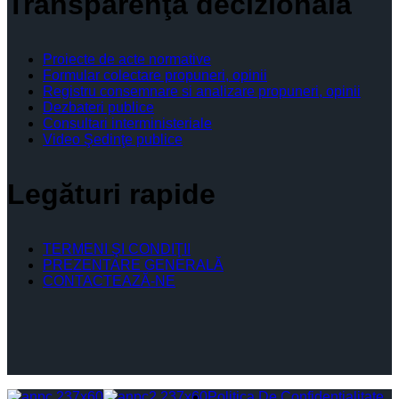
Transparenţă decizională
Proiecte de acte normative
Formular colectare propuneri, opinii
Registru consemnare si analizare propuneri, opinii
Dezbateri publice
Consultari interministeriale
Video Şedinţe publice
Legături rapide
TERMENI ŞI CONDIŢII
PREZENTARE GENERALĂ
CONTACTEAZĂ-NE
Politica De Confidențialitate