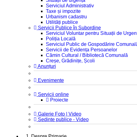
Situații de urgență
Serviciul Administrativ
Taxe și impozite
Urbanism cadastru
Utilități publice
Servicii Publice în Subordine
Serviciul Voluntar pentru Situații de Urgen
Poliția Locală
Serviciul Public de Gospodărire Comunal
Servicii de Evidența Persoanelor
Cămin Cultural / Bibliotecă Comunală
Creșe, Grădinițe, Școli
Anunțuri
Evenimente
Servicii online
Proiecte
Galerie Foto | Video
Sedinte publice - Video
1. Despre Primarie