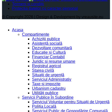
Termeni și condiții
Protectia datelor cu caracter personal
© Copyright 2026 | Design & Devlopment by vreausite.eu
Acasa
Compartimente
Achiziții publice
Asistență socială
Dezvoltare comunitară
Educație și Cultură
Financiar Contabil
Juridic si resurse umane
Registrul agricol
Starea civilă
Situații de urgență
Serviciul Administrativ
Taxe și impozite
Urbanism cadastru
Utilități publice
Servicii Publice în Subordine
Serviciul Voluntar pentru Situații de Urgență
Poliția Locală
Serviciul Public de Gospodărire Comunală