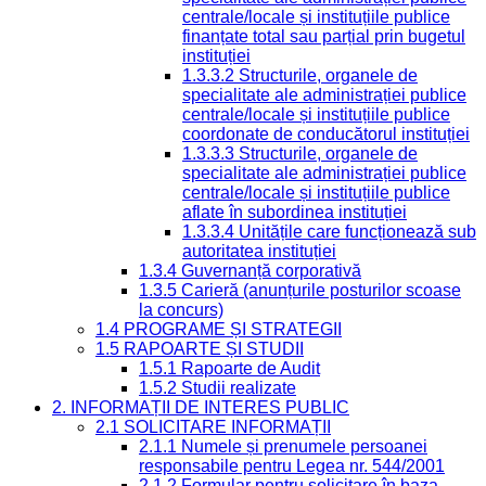
centrale/locale și instituțiile publice
finanțate total sau parțial prin bugetul
instituției
1.3.3.2 Structurile, organele de
specialitate ale administrației publice
centrale/locale și instituțiile publice
coordonate de conducătorul instituției
1.3.3.3 Structurile, organele de
specialitate ale administrației publice
centrale/locale și instituțiile publice
aflate în subordinea instituției
1.3.3.4 Unitățile care funcționează sub
autoritatea instituției
1.3.4 Guvernanță corporativă
1.3.5 Carieră (anunțurile posturilor scoase
la concurs)
1.4 PROGRAME ȘI STRATEGII
1.5 RAPOARTE ȘI STUDII
1.5.1 Rapoarte de Audit
1.5.2 Studii realizate
2. INFORMAȚII DE INTERES PUBLIC
2.1 SOLICITARE INFORMAȚII
2.1.1 Numele și prenumele persoanei
responsabile pentru Legea nr. 544/2001
2.1.2 Formular pentru solicitare în baza