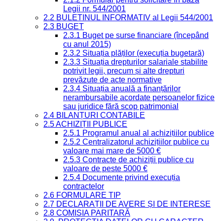
Legii nr. 544/2001
2.2 BULETINUL INFORMATIV al Legii 544/2001
2.3 BUGET
2.3.1 Buget pe surse financiare (începând
cu anul 2015)
2.3.2 Situația plăților (execuția bugetară)
2.3.3 Situația drepturilor salariale stabilite
potrivit legii, precum și alte drepturi
prevăzute de acte normative
2.3.4 Situația anuală a finanțărilor
nerambursabile acordate persoanelor fizice
sau juridice fără scop patrimonial
2.4 BILANȚURI CONTABILE
2.5 ACHIZIȚII PUBLICE
2.5.1 Programul anual al achizițiilor publice
2.5.2 Centralizatorul achizițiilor publice cu
valoare mai mare de 5000 €
2.5.3 Contracte de achiziții publice cu
valoare de peste 5000 €
2.5.4 Documente privind execuția
contractelor
2.6 FORMULARE TIP
2.7 DECLARAȚII DE AVERE ȘI DE INTERESE
2.8 COMISIA PARITARĂ