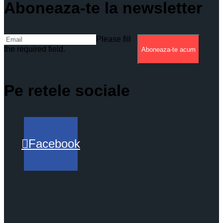
Aboneaza-te la newsletter
Please fill
the required field.
Aboneaza-te acum
Pe retele sociale
Facebook