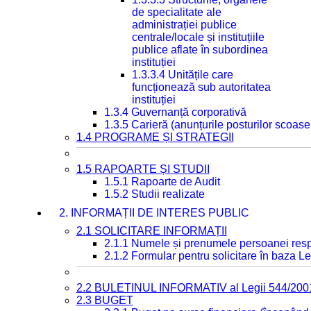
de specialitate ale
administrației publice
centrale/locale și instituțiile
publice aflate în subordinea
instituției
1.3.3.4 Unitățile care
funcționează sub autoritatea
instituției
1.3.4 Guvernanță corporativă
1.3.5 Carieră (anunțurile posturilor scoase
1.4 PROGRAME ȘI STRATEGII
1.5 RAPOARTE ȘI STUDII
1.5.1 Rapoarte de Audit
1.5.2 Studii realizate
2. INFORMAȚII DE INTERES PUBLIC
2.1 SOLICITARE INFORMAȚII
2.1.1 Numele și prenumele persoanei resp
2.1.2 Formular pentru solicitare în baza Le
2.2 BULETINUL INFORMATIV al Legii 544/200
2.3 BUGET