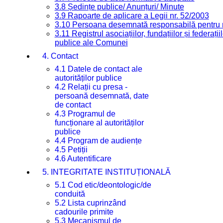
3.8 Ședințe publice/ Anunțuri/ Minute
3.9 Rapoarte de aplicare a Legii nr. 52/2003
3.10 Persoana desemnată responsabilă pentru re
3.11 Registrul asociațiilor, fundațiilor și federații
publice ale Comunei
4. Contact
4.1 Datele de contact ale
autorităților publice
4.2 Relații cu presa -
persoană desemnată, date
de contact
4.3 Programul de
funcționare al autorităților
publice
4.4 Program de audiențe
4.5 Petiții
4.6 Autentificare
5. INTEGRITATE INSTITUȚIONALĂ
5.1 Cod etic/deontologic/de
conduită
5.2 Lista cuprinzând
cadourile primite
5.3 Mecanismul de