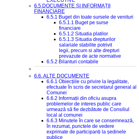
EXECUTIVE
6.5 DOCUMENTE ȘI INFORMAȚII
FINANCIARE
6.5.1 Buget din toate sursele de venituri
6.5.1.1 Buget pe surse
financiare
6.5.1.2 Situatia platilor
6.5.1.3 Situatia drepturilor
salariale stabilite potrivit
legii, precum si alte drepturi
prevazute de acte normative
6.5.2 Bilanturi contabile
6.6. ALTE DOCUMENTE
6.6.1 Obiecțiile cu privire la legalitate,
efectuate în scris de secretarul general al
Comunei
6.6.2 Informații din oficiu asupra
problemelor de interes public care
urmează să fie dezbătute de Consiliul
local al comunei
6.6.3 Minutele în care se consemnează,
în rezumat, punctele de vedere
exprimate de participanți la ședinele
publice