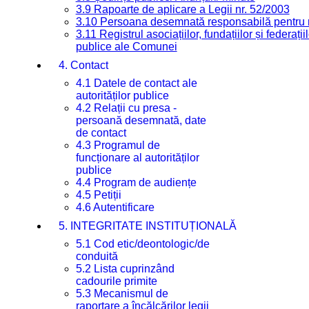
3.9 Rapoarte de aplicare a Legii nr. 52/2003
3.10 Persoana desemnată responsabilă pentru re
3.11 Registrul asociațiilor, fundațiilor și federații
publice ale Comunei
4. Contact
4.1 Datele de contact ale
autorităților publice
4.2 Relații cu presa -
persoană desemnată, date
de contact
4.3 Programul de
funcționare al autorităților
publice
4.4 Program de audiențe
4.5 Petiții
4.6 Autentificare
5. INTEGRITATE INSTITUȚIONALĂ
5.1 Cod etic/deontologic/de
conduită
5.2 Lista cuprinzând
cadourile primite
5.3 Mecanismul de
raportare a încălcărilor legii