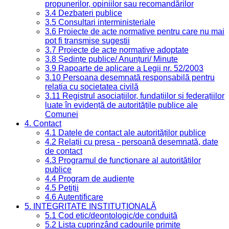
propunerilor, opiniilor sau recomandărilor
3.4 Dezbateri publice
3.5 Consultari interministeriale
3.6 Proiecte de acte normative pentru care nu mai
pot fi transmise sugestii
3.7 Proiecte de acte normative adoptate
3.8 Ședințe publice/ Anunțuri/ Minute
3.9 Rapoarte de aplicare a Legii nr. 52/2003
3.10 Persoana desemnată responsabilă pentru
relația cu societatea civilă
3.11 Registrul asociațiilor, fundațiilor și federațiilor
luate în evidență de autoritățile publice ale
Comunei
4. Contact
4.1 Datele de contact ale autorităților publice
4.2 Relații cu presa - persoană desemnată, date
de contact
4.3 Programul de funcționare al autorităților
publice
4.4 Program de audiențe
4.5 Petiții
4.6 Autentificare
5. INTEGRITATE INSTITUȚIONALĂ
5.1 Cod etic/deontologic/de conduită
5.2 Lista cuprinzând cadourile primite