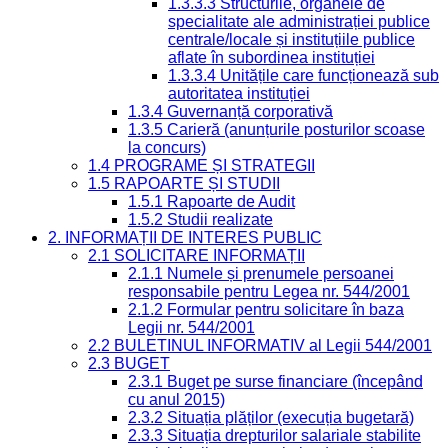
1.3.3.3 Structurile, organele de
specialitate ale administrației publice
centrale/locale și instituțiile publice
aflate în subordinea instituției
1.3.3.4 Unitățile care funcționează sub
autoritatea instituției
1.3.4 Guvernanță corporativă
1.3.5 Carieră (anunțurile posturilor scoase
la concurs)
1.4 PROGRAME ȘI STRATEGII
1.5 RAPOARTE ȘI STUDII
1.5.1 Rapoarte de Audit
1.5.2 Studii realizate
2. INFORMAȚII DE INTERES PUBLIC
2.1 SOLICITARE INFORMAȚII
2.1.1 Numele și prenumele persoanei
responsabile pentru Legea nr. 544/2001
2.1.2 Formular pentru solicitare în baza
Legii nr. 544/2001
2.2 BULETINUL INFORMATIV al Legii 544/2001
2.3 BUGET
2.3.1 Buget pe surse financiare (începând
cu anul 2015)
2.3.2 Situația plăților (execuția bugetară)
2.3.3 Situația drepturilor salariale stabilite