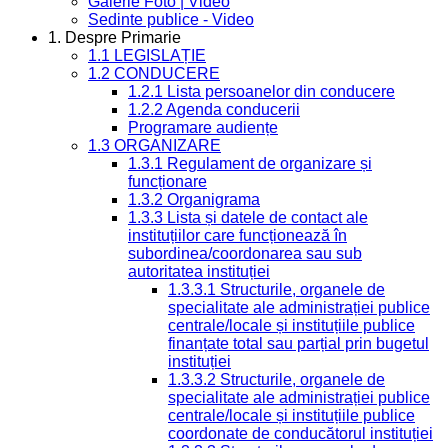
Galerie Foto | Video
Sedinte publice - Video
1. Despre Primarie
1.1 LEGISLAȚIE
1.2 CONDUCERE
1.2.1 Lista persoanelor din conducere
1.2.2 Agenda conducerii
Programare audiențe
1.3 ORGANIZARE
1.3.1 Regulament de organizare și
funcționare
1.3.2 Organigrama
1.3.3 Lista și datele de contact ale
instituțiilor care funcționează în
subordinea/coordonarea sau sub
autoritatea instituției
1.3.3.1 Structurile, organele de
specialitate ale administrației publice
centrale/locale și instituțiile publice
finanțate total sau parțial prin bugetul
instituției
1.3.3.2 Structurile, organele de
specialitate ale administrației publice
centrale/locale și instituțiile publice
coordonate de conducătorul instituției