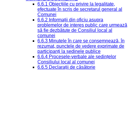
6.6.1 Obiecțiile cu privire la legalitate,
efectuate în scris de secretarul general al
Comunei
6.6.2 Informații din oficiu asupra
problemelor de interes public care urmează
să fie dezbătute de Consiliul local al
comunei
6.6.3 Minutele în care se consemnează, în
rezumat, punctele de vedere exprimate de
participanți la ședinele publice
6.6.4 Procesele-verbale ale ședințelor
Consiliului local al comunei
6.6.5 Declarații de căsătorie