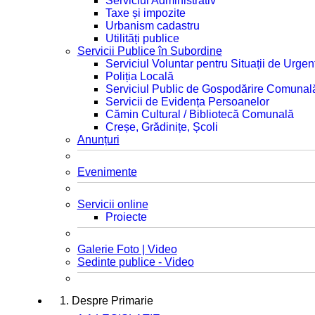
Serviciul Administrativ
Taxe și impozite
Urbanism cadastru
Utilități publice
Servicii Publice în Subordine
Serviciul Voluntar pentru Situații de Urgen
Poliția Locală
Serviciul Public de Gospodărire Comunal
Servicii de Evidența Persoanelor
Cămin Cultural / Bibliotecă Comunală
Creșe, Grădinițe, Școli
Anunțuri
Evenimente
Servicii online
Proiecte
Galerie Foto | Video
Sedinte publice - Video
1. Despre Primarie