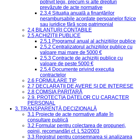
potrivit legii, precum și alte drepturi
prevăzute de acte normative
2.3.4 Situația anuală a finanțărilor
nerambursabile acordate persoanelor fizice
sau juridice fără scop patrimonial
2.4 BILANȚURI CONTABILE
2.5 ACHIZIȚII PUBLICE
2.5.1 Programul anual al achizițiilor publice
2.5.2 Centralizatorul achizițiilor publice cu
valoare mai mare de 5000 €
2.5.3 Contracte de achiziții publice cu
valoare de peste 5000 €
2.5.4 Documente privind execuția
contractelor
2.6 FORMULARE TIP
2.7 DECLARAȚII DE AVERE ȘI DE INTERESE
2.8 COMISIA PARITARĂ
2.9. PROTECȚIA DATELOR CU CARACTER
PERSONAL
3. TRANSPARENȚĂ DECIZIONALĂ
3.1 Proiecte de acte normative aflate în
consultare publică
3.2 Formular pentru colectarea de propuneri,
opinii, recomandări cf. L 52/2003
3.3 Registrul pentru consemnarea și analizarea