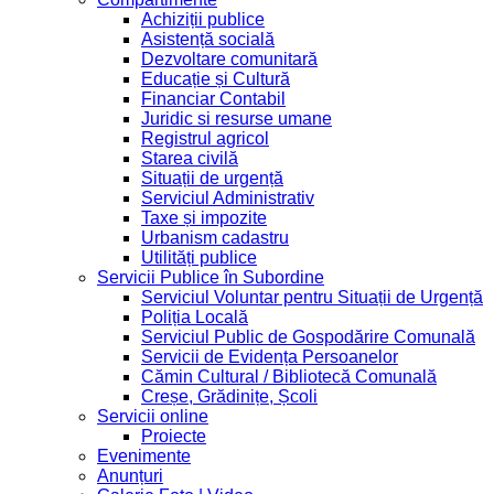
Achiziții publice
Asistență socială
Dezvoltare comunitară
Educație și Cultură
Financiar Contabil
Juridic si resurse umane
Registrul agricol
Starea civilă
Situații de urgență
Serviciul Administrativ
Taxe și impozite
Urbanism cadastru
Utilități publice
Servicii Publice în Subordine
Serviciul Voluntar pentru Situații de Urgență
Poliția Locală
Serviciul Public de Gospodărire Comunală
Servicii de Evidența Persoanelor
Cămin Cultural / Bibliotecă Comunală
Creșe, Grădinițe, Școli
Servicii online
Proiecte
Evenimente
Anunțuri