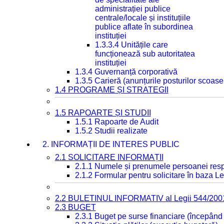
administrației publice
centrale/locale și instituțiile
publice aflate în subordinea
instituției
1.3.3.4 Unitățile care
funcționează sub autoritatea
instituției
1.3.4 Guvernanță corporativă
1.3.5 Carieră (anunțurile posturilor scoase
1.4 PROGRAME ȘI STRATEGII
1.5 RAPOARTE ȘI STUDII
1.5.1 Rapoarte de Audit
1.5.2 Studii realizate
2. INFORMAȚII DE INTERES PUBLIC
2.1 SOLICITARE INFORMAȚII
2.1.1 Numele și prenumele persoanei resp
2.1.2 Formular pentru solicitare în baza Le
2.2 BULETINUL INFORMATIV al Legii 544/200
2.3 BUGET
2.3.1 Buget pe surse financiare (începând