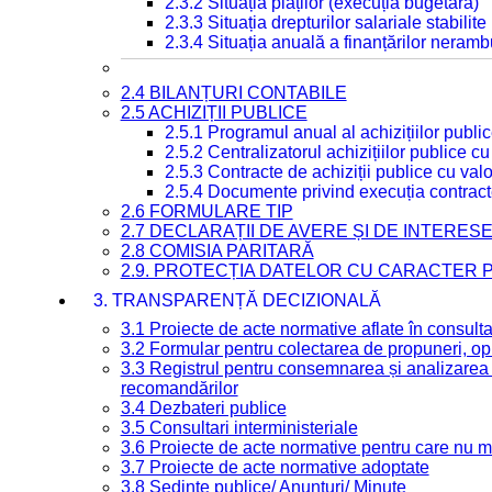
2.3.2 Situația plăților (execuția bugetară)
2.3.3 Situația drepturilor salariale stabilit
2.3.4 Situația anuală a finanțărilor neramb
2.4 BILANȚURI CONTABILE
2.5 ACHIZIȚII PUBLICE
2.5.1 Programul anual al achizițiilor publi
2.5.2 Centralizatorul achizițiilor publice 
2.5.3 Contracte de achiziții publice cu va
2.5.4 Documente privind execuția contract
2.6 FORMULARE TIP
2.7 DECLARAȚII DE AVERE ȘI DE INTERES
2.8 COMISIA PARITARĂ
2.9. PROTECȚIA DATELOR CU CARACTER
3. TRANSPARENȚĂ DECIZIONALĂ
3.1 Proiecte de acte normative aflate în consult
3.2 Formular pentru colectarea de propuneri, opi
3.3 Registrul pentru consemnarea și analizarea p
recomandărilor
3.4 Dezbateri publice
3.5 Consultari interministeriale
3.6 Proiecte de acte normative pentru care nu ma
3.7 Proiecte de acte normative adoptate
3.8 Ședințe publice/ Anunțuri/ Minute