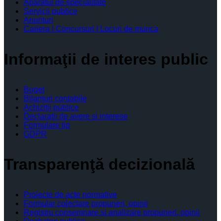
Aparatul de specialitate
Servicii publice
Anunturi
Cariera | Concursuri | Locuri de munca
Informaţii de interes public
Buget
Bilanţuri contabile
Achiziţii publice
Declaratii de avere si interese
Formulare tip
GDPR
Transparenţă decizională
Proiecte de acte normative
Formular colectare propuneri, opinii
Registru consemnare si analizare propuneri, opinii