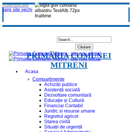
Autentificare
spre site vechi
PRIMĂRIA COMUNEI
MITRENI
Acasa
Compartimente
Achiziții publice
Asistență socială
Dezvoltare comunitară
Educație și Cultură
Financiar Contabil
Juridic si resurse umane
Registrul agricol
Starea civilă
Situații de urgență