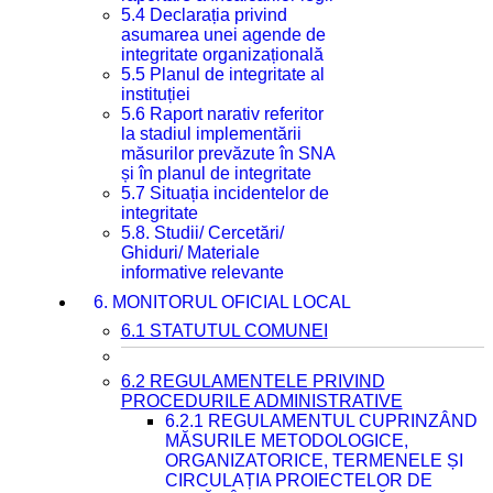
5.4 Declarația privind
asumarea unei agende de
integritate organizațională
5.5 Planul de integritate al
instituției
5.6 Raport narativ referitor
la stadiul implementării
măsurilor prevăzute în SNA
și în planul de integritate
5.7 Situația incidentelor de
integritate
5.8. Studii/ Cercetări/
Ghiduri/ Materiale
informative relevante
6. MONITORUL OFICIAL LOCAL
6.1 STATUTUL COMUNEI
6.2 REGULAMENTELE PRIVIND
PROCEDURILE ADMINISTRATIVE
6.2.1 REGULAMENTUL CUPRINZÂND
MĂSURILE METODOLOGICE,
ORGANIZATORICE, TERMENELE ȘI
CIRCULAȚIA PROIECTELOR DE