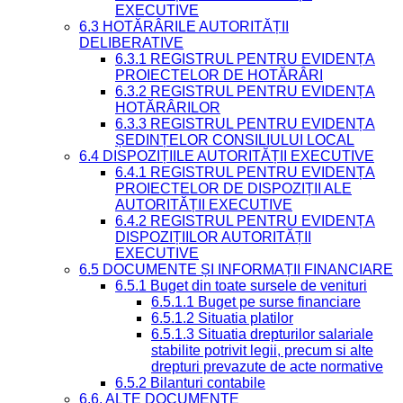
EXECUTIVE
6.3 HOTĂRÂRILE AUTORITĂȚII
DELIBERATIVE
6.3.1 REGISTRUL PENTRU EVIDENȚA
PROIECTELOR DE HOTĂRÂRI
6.3.2 REGISTRUL PENTRU EVIDENȚA
HOTĂRÂRILOR
6.3.3 REGISTRUL PENTRU EVIDENȚA
ȘEDINȚELOR CONSILIULUI LOCAL
6.4 DISPOZIȚIILE AUTORITĂȚII EXECUTIVE
6.4.1 REGISTRUL PENTRU EVIDENȚA
PROIECTELOR DE DISPOZIȚII ALE
AUTORITĂȚII EXECUTIVE
6.4.2 REGISTRUL PENTRU EVIDENȚA
DISPOZIȚIILOR AUTORITĂȚII
EXECUTIVE
6.5 DOCUMENTE ȘI INFORMAȚII FINANCIARE
6.5.1 Buget din toate sursele de venituri
6.5.1.1 Buget pe surse financiare
6.5.1.2 Situatia platilor
6.5.1.3 Situatia drepturilor salariale
stabilite potrivit legii, precum si alte
drepturi prevazute de acte normative
6.5.2 Bilanturi contabile
6.6. ALTE DOCUMENTE