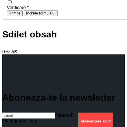
Verificare
*
Trimite
Închide formularul
Sdílet obsah
Hits:
205
Aboneaza-te la newsletter
Please fill
the required field.
Aboneaza-te acum