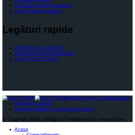
Dezbateri publice
Consultari interministeriale
Video Şedinţe publice
Legături rapide
TERMENI ŞI CONDIŢII
PREZENTARE GENERALĂ
CONTACTEAZĂ-NE
Politica De Confidențialitate
Termeni și condiții
Protectia datelor cu caracter personal
© Copyright 2026 | Design & Devlopment by vreausite.eu
Acasa
Compartimente