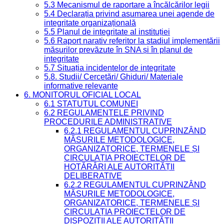
5.3 Mecanismul de raportare a încălcărilor legii
5.4 Declarația privind asumarea unei agende de
integritate organizațională
5.5 Planul de integritate al instituției
5.6 Raport narativ referitor la stadiul implementării
măsurilor prevăzute în SNA și în planul de
integritate
5.7 Situația incidentelor de integritate
5.8. Studii/ Cercetări/ Ghiduri/ Materiale
informative relevante
6. MONITORUL OFICIAL LOCAL
6.1 STATUTUL COMUNEI
6.2 REGULAMENTELE PRIVIND
PROCEDURILE ADMINISTRATIVE
6.2.1 REGULAMENTUL CUPRINZÂND
MĂSURILE METODOLOGICE,
ORGANIZATORICE, TERMENELE ȘI
CIRCULAȚIA PROIECTELOR DE
HOTĂRÂRI ALE AUTORITĂȚII
DELIBERATIVE
6.2.2 REGULAMENTUL CUPRINZÂND
MĂSURILE METODOLOGICE,
ORGANIZATORICE, TERMENELE ȘI
CIRCULAȚIA PROIECTELOR DE
DISPOZIȚII ALE AUTORITĂȚII