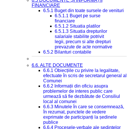
6.5 DOCUMENTE ȘI INFORMAȚII
FINANCIARE
6.5.1 Buget din toate sursele de venituri
6.5.1.1 Buget pe surse
financiare
6.5.1.2 Situatia platilor
6.5.1.3 Situatia drepturilor
salariale stabilite potrivit
legii, precum si alte drepturi
prevazute de acte normative
6.5.2 Bilanturi contabile
6.6. ALTE DOCUMENTE
6.6.1 Obiecțiile cu privire la legalitate,
efectuate în scris de secretarul general al
Comunei
6.6.2 Informații din oficiu asupra
problemelor de interes public care
urmează să fie dezbătute de Consiliul
local al comunei
6.6.3 Minutele în care se consemnează,
în rezumat, punctele de vedere
exprimate de participanți la ședinele
publice
6.6.4 Procesele-verbale ale ședințelor