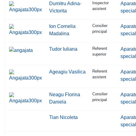
Inspector
Dumitru Adina-
Aparat
asistent
Victorita
special
Consilier
Ion Cornelia
Aparat
principal
Madalina
special
Referent
Tudor Iuliana
Aparat
superior
special
Referent
Ageagiu Vasilica
Aparat
asistent
special
Consilier
Neagu Florina
Aparat
principal
Daniela
special
Tian Nicoleta
Aparat
special