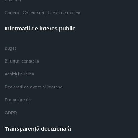
Cariera | Concursuri | Locuri de munca
Informaţii de interes public
Buget
Bilanţuri contabile
Achiziţii publice
Declaratii de avere si interese
Formulare tip
GDPR
Transparenţă decizională