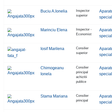
Inspector
Buciu A.Ionelia
Aparat
superior
special
Inspector -
Marinciu Elena
Aparat
Economist
special
Consilier
Iosif Marilena
Aparat
superior
special
Consilier
Chirnogeanu
Aparat
principal
Ionela
special
achizitii
publice
Consilier
Stama Mariana
Aparat
principal
special