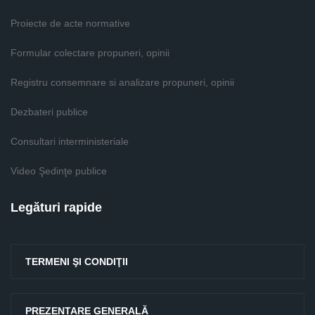
Proiecte de acte normative
Formular colectare propuneri, opinii
Registru consemnare si analizare propuneri, opinii
Dezbateri publice
Consultari interministeriale
Video Şedinţe publice
Legături rapide
TERMENI ŞI CONDIŢII
PREZENTARE GENERALĂ