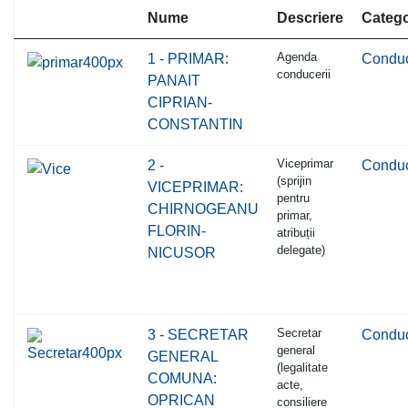
Nume
Descriere
Catego
Agenda
1 - PRIMAR:
Condu
conducerii
PANAIT
CIPRIAN-
CONSTANTIN
Viceprimar
2 -
Condu
(sprijin
VICEPRIMAR:
pentru
CHIRNOGEANU
primar,
FLORIN-
atribuții
delegate)
NICUSOR
Secretar
3 - SECRETAR
Condu
general
GENERAL
(legalitate
COMUNA:
acte,
OPRICAN
consiliere