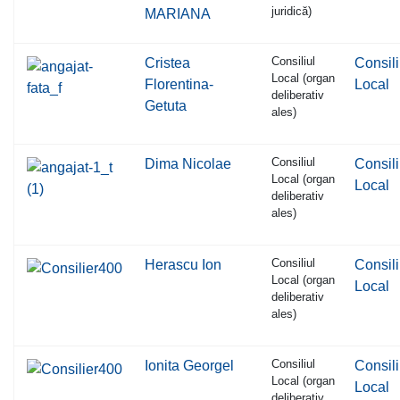
juridică)
MARIANA
Consiliul
Cristea
Consili
Local (organ
Florentina-
Local
deliberativ
Getuta
ales)
Consiliul
Dima Nicolae
Consili
Local (organ
Local
deliberativ
ales)
Consiliul
Herascu Ion
Consili
Local (organ
Local
deliberativ
ales)
Consiliul
Ionita Georgel
Consili
Local (organ
Local
deliberativ